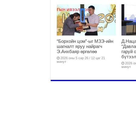
“Борхойн цом”-ыг МЗЭ-ийн
Д.Наца
шагналт яруу найрагч
“Давла
Э.Анхбаяр өргөлөө
гаруй 
бүтээл
2026 оны 5 сар 26 / 12 цаг 21
минут
2026 он
минут