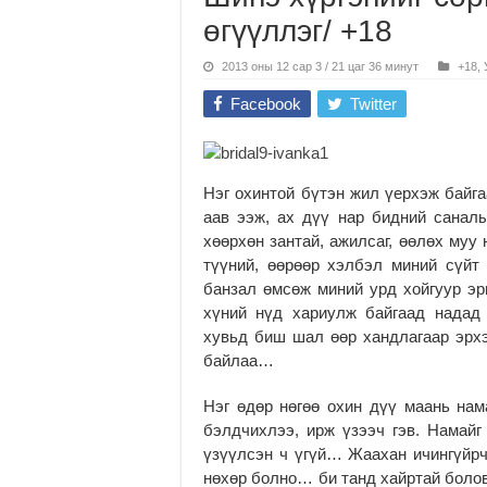
өгүүллэг/ +18
2013 оны 12 сар 3 / 21 цаг 36 минут
+18
,
Facebook
Twitter
Нэг охинтой бүтэн жил үерхэж байг
аав ээж, ах дүү нар бидний санал
хөөрхөн зантай, ажилсаг, өөлөх муу
түүний, өөрөөр хэлбэл миний сүйт 
банзал өмсөж миний урд хойгуур э
хүний нүд хариулж байгаад надад 
хувьд биш шал өөр хандлагаар эрхэ
байлаа…
Нэг өдөр нөгөө охин дүү маань нам
бэлдчихлээ, ирж үзээч гэв. Намайг
үзүүлсэн ч үгүй… Жаахан ичингүйрч 
нөхөр болно… би танд хайртай болов