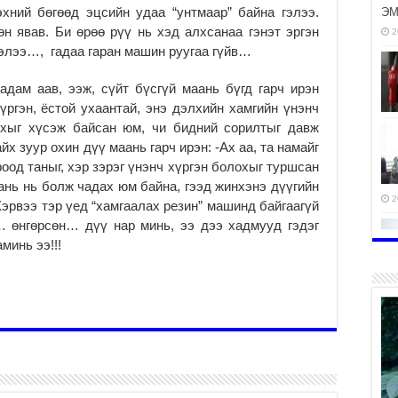
хний бөгөөд эцсийн удаа “унтмаар” байна гэлээ.
ЭМ
өн явав. Би өрөө рүү нь хэд алхсанаа гэнэт эргэн
2
лэлээ…, гадаа гаран машин руугаа гүйв…
дам аав, ээж, сүйт бүсгүй маань бүгд гарч ирэн
ргэн, ёстой ухаантай, энэ дэлхийн хамгийн үнэнч
охыг хүсэж байсан юм, чи бидний сорилтыг давж
 зуур охин дүү маань гарч ирэн: -Ах аа, та намайг
оод таныг, хэр зэрэг үнэнч хүргэн болохыг туршсан
хань нь болж чадах юм байна, гээд жинхэнэ дүүгийн
2
эрвээ тэр үед “хамгаалах резин” машинд байгаагүй
… өнгөрсөн… дүү нар минь, ээ дээ хадмууд гэдэг
минь ээ!!!
2
2