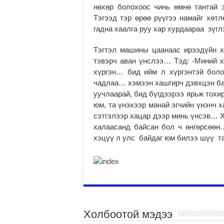
нөхөр болохоос чинь өмнө тантай э
Тэгээд тэр өрөө рүүгээ намайг хөтл
гадна хаалга руу хар хурдаараа зүг
Тэгтэл машины цаанаас ирээдүйн ха
тэвэрч аван үнслээ… Тэд: -Миний хү
хүргэн… бид ийм л хүргэнтэй бол
чадлаа… хэмээн хашгирч дэвхцэн байх
уучлаарай, бид бүгдээрээ ярьж тохир
юм, та үнэхээр манай эгчийн үнэнч 
сэтгэлээр хацар дээр минь үнсэв… Х
халаасанд байсан бол ч өнгөрсөөн
хэцүү л улс байдаг юм билээ шүү та
Холбоотой мэдээ