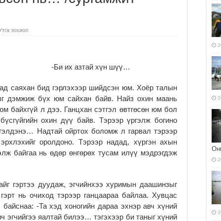
Утга зохиол
2
-Би их азтай хүн шүү…
аад саяхан бид гэрлэхээр шийдсэн юм. Хоёр талын
ыг дэмжиж бүх юм сайхан байв. Найз охин маань
2
 юм байхгүй л дээ. Ганцхан сэтгэл өвтгөсөн юм бол
бүсгүйгийн охин дүү байв. Тэрээр үргэлж богино
ргэлдэнэ… Надтай ойртох боломж л гарвал тэрээр
эрхлэхийг оролдоно. Тэрээр надад, хүргэн ахын
Он
лж байгаа нь өдөр өнгөрөх тусам илүү мэдрэгдэж
2
айг гэртээ дуудаж, эгчийнхээ хуримын даашинзыг
 гэрт нь очиход тэрээр ганцаараа байлаа. Хувцас
байснаа: -Та хэд хоногийн дараа эхнэр авч хүний
2
ч эгчийгээ яалтай билээ… тэгэхээр би таныг хүний