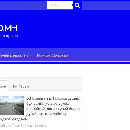
гэний мэдээлэл
Монгол бахархал
инэ
Их Үзсэн
Б.Пүрэвдагва: Нийслэлд хийх
бүх замыг ус зайлуулах
хоолойтой, явган хүний болон
дугуйн замтай байлгах
андарт мөрдөнө
026 оны 7 сар 20 / 9 цаг 24 минут