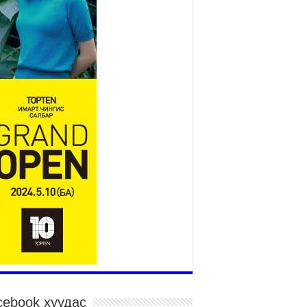
дэсний их баяр наадмын сур харвааны
гналыг нийслэлийн Засаг дарга бөгөөд
аанбаатар хотын Захирагч Б.Пүрэвдагва
рдууллаа
026 оны 7 сар 15 / 11 цаг 41 минут
йслэлийн Эрүүл мэндийн газраас 45 баг
гэдэд тусламж, үйлчилгээ үзүүлж байна
026 оны 7 сар 15 / 11 цаг 30 минут
чит бөхийн барилдааны тавын даваа
гэлжилж байна
026 оны 7 сар 15 / 11 цаг 26 минут
в цэнгэлдэх орчмын цэвэрлэгээ, үйлчилгээнд
1 ажилтан, 27 техниктэй ажиллаж байна
026 оны 7 сар 15 / 11 цаг 22 минут
адмын амралтын өдрүүдэд нийслэлийн эрүүл
ндийн байгууллагууд дараах хуваарийн дагуу
иллана
026 оны 7 сар 15 / 11 цаг 18 минут
дэсний их баяр наадам эхэллээ
cebook хуудас