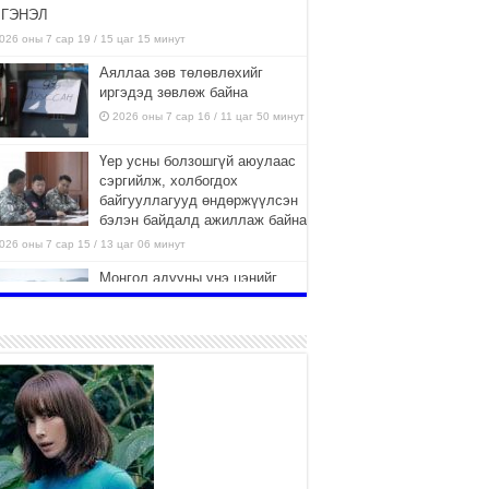
ГЭНЭЛ
026 оны 7 сар 19 / 15 цаг 15 минут
Аяллаа зөв төлөвлөхийг
иргэдэд зөвлөж байна
2026 оны 7 сар 16 / 11 цаг 50 минут
Үер усны болзошгүй аюулаас
сэргийлж, холбогдох
байгууллагууд өндөржүүлсэн
бэлэн байдалд ажиллаж байна
026 оны 7 сар 15 / 13 цаг 06 минут
Монгол адууны үнэ цэнийг
дэлхийд сурталчлах “Дэлхийн
адууны өдөр”-т 15000 морьтон
оролцож байна
026 оны 7 сар 15 / 11 цаг 51 минут
Шагайн харвааны насанд
хүрэгчдийн багийн төрөлд 106
багийн 848 харваач өрсөлдөж,
шилдгүүд шалгарав
026 оны 7 сар 15 / 11 цаг 45 минут