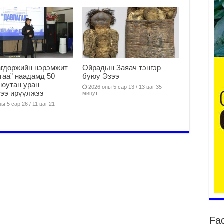
Үн
ша
Ул
га
2
Ни
гдоржийн нэрэмжит
Ойрадын Заяач тэнгэр
ир
гаа” наадамд 50
буюу Эзээ
оюутан уран
2
2026 оны 5 сар 13 / 13 цаг 35
ээ ирүүлжээ
минут
Хү
ы 5 сар 26 / 11 цаг 21
үр
2
Тө
16
2
На
мэ
аж
2
Үн
Fa