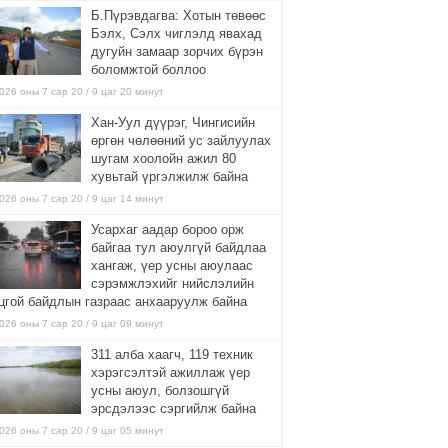
Б.Пүрэвдагва: Хотын төвөөс
Бэлх, Сэлх чиглэлд явахад
дугуйн замаар зорчих бүрэн
боломжтой боллоо
026 оны 7 сар 20 / 9 цаг 20 минут
Хан-Уул дүүрэг, Чингисийн
өргөн чөлөөний ус зайлуулах
шугам хоолойн ажил 80
хувьтай үргэлжилж байна
026 оны 7 сар 20 / 9 цаг 14 минут
Усархаг аадар бороо орж
байгаа тул аюулгүй байдлаа
хангаж, үер усны аюулаас
сэрэмжлэхийг нийслэлийн
цгой байдлын газраас анхааруулж байна
026 оны 7 сар 20 / 9 цаг 09 минут
311 алба хаагч, 119 техник
хэрэгсэлтэй ажиллаж үер
усны аюул, болзошгүй
эрсдэлээс сэргийлж байна
026 оны 7 сар 20 / 9 цаг 05 минут