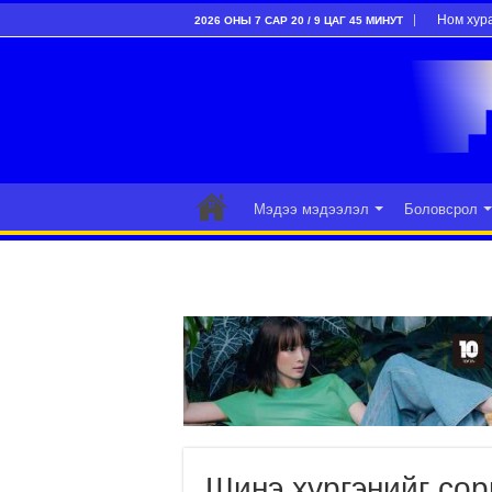
Ном хур
2026 ОНЫ 7 САР 20 / 9 ЦАГ 45 МИНУТ
Мэдээ мэдээлэл
Боловсрол
Шинэ хүргэнийг сор