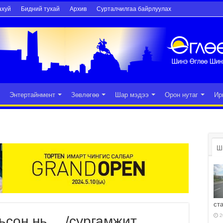
ахуй
Бидний тухай
Архив
Сурталчилгаа байрлуулах
Энтертайнмент
Зөвлөгөө
Шар мэдээ
Орон нутаг
Ир
Ш
ст
2
ьсон нь… /сургамжит