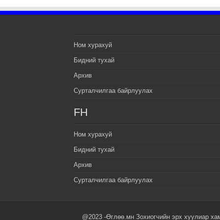
Ном хурахуй
Бидний тухай
Архив
Сурталчилгаа байрлуулах
FH
Ном хурахуй
Бидний тухай
Архив
Сурталчилгаа байрлуулах
@2023 -Өглөө.мн Зохиогчийн эрх хуулиар ха