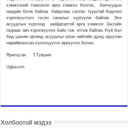
хэмжээний томоохон арга хэмжээ болгон, баячуудын
наадам болж байгаа байдлаас салгах тууштай бодлого
хэрэгжүүлээч гэсэн саналыг хүргүүлж байгаа. Энэ
асуудлын хүрээнд шийдвэртэй арга хэмжээг Засгийн
газраас авч хэрэгжүүлнэ байх гэж итгэж байгаа. Үгүй бол
бид цахим орчинд асуудлыг олон нийтийн дунд оруулан
нарийвчилсан хэлэлцүүлэг өрнүүлэх болно.
Ярилцсан Т.Түвшин
Ugluu.mn
Холбоотой мэдээ