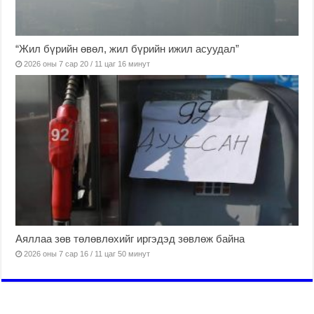
“Жил бүрийн өвөл, жил бүрийн ижил асуудал”
2026 оны 7 сар 20 / 11 цаг 16 минут
Аяллаа зөв төлөвлөхийг иргэдэд зөвлөж байна
2026 оны 7 сар 16 / 11 цаг 50 минут