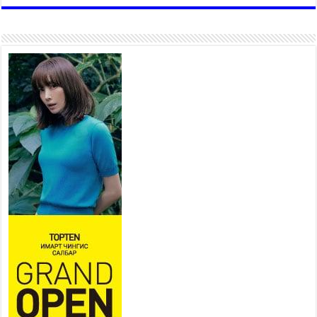
Хан-Уул дүүрэг, Чингисийн
өргөн чөлөөний ус зайлуулах
шугам хоолойн ажил 80
хувьтай үргэлжилж байна
2026 оны 7 сар 20 / 9 цаг 14 минут
Усархаг аадар бороо орж байгаа тул аюулгүй
байдлаа хангаж, үер усны аюулаас
сэрэмжлэхийг нийслэлийн Онцгой байдлын
газраас анхааруулж байна
2026 оны 7 сар 20 / 9 цаг 09 минут
311 алба хаагч, 119 техник хэрэгсэлтэй ажиллаж
үер усны аюул, болзошгүй эрсдэлээс сэргийлж
байна
2026 оны 7 сар 20 / 9 цаг 05 минут
Аяллаа зөв төлөвлөхийг иргэдэд зөвлөж байна
2026 оны 7 сар 16 / 11 цаг 50 минут
Үер усны болзошгүй аюулаас сэргийлж,
холбогдох байгууллагууд өндөржүүлсэн бэлэн
байдалд ажиллаж байна
2026 оны 7 сар 15 / 13 цаг 06 минут