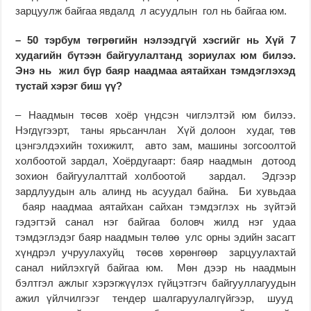
зарцуулж байгаа явдалд л асуудлын гол нь байгаа юм.
–
50 тэрбум төгрөгийн нэлээдгүй хэсгийг нь Хүй 7
худагийн бүтээн байгуулалтанд зориулах юм билээ.
Энэ нь жил бүр баяр наадмаа аятайхан тэмдэглэхэд
тустай хэрэг биш үү?
– Наадмын төсөв хоёр үндсэн чиглэлтэй юм билээ.
Нэгдүгээрт, таны ярьсанчлан Хүй долоон худаг, төв
цэнгэлдэхийн тохижилт, авто зам, машины зогсоолтой
холбоотой зардал, Хоёрдугаарт: баяр наадмын дотоод
зохион байгуулалттай холбоотой зардал. Эдгээр
зардлуудын аль алинд нь асуудал байна. Би хувьдаа
баяр наадмаа аятайхан сайхан тэмдэглэх нь зүйтэй
гэдэгтэй санал нэг байгаа боловч жилд нэг удаа
тэмдэглэдэг баяр наадмын төлөө улс орны эдийн засагт
хүндрэл учруулахуйц төсөв хөрөнгөөр зарцуулахтай
санал нийлэхгүй байгаа юм. Мөн дээр нь наадмын
бэлтгэл ажлыг хэрэгжүүлэх гүйцэтгэгч байгууллагуудын
ажил үйлчилгээг тендер шалгаруулалгүйгээр, шууд