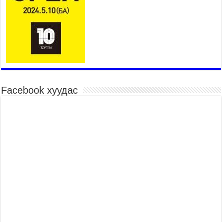
Монгол адууны үнэ цэнийг дэлхийд сурталчлах
“Дэлхийн адууны өдөр”-т 15000 морьтон оролцож
байна
2026 оны 7 сар 15 / 11 цаг 51 минут
Шагайн харвааны насанд хүрэгчдийн багийн
төрөлд 106 багийн 848 харваач өрсөлдөж,
шилдгүүд шалгарав
2026 оны 7 сар 15 / 11 цаг 45 минут
Facebook хуудас
Үндэсний их баяр наадмын сур харвааны
шагналыг нийслэлийн Засаг дарга бөгөөд
Улаанбаатар хотын Захирагч Б.Пүрэвдагва
гардууллаа
2026 оны 7 сар 15 / 11 цаг 41 минут
Нийслэлийн Эрүүл мэндийн газраас 45 баг
иргэдэд тусламж, үйлчилгээ үзүүлж байна
2026 оны 7 сар 15 / 11 цаг 30 минут
Хүчит бөхийн барилдааны тавын даваа
үргэлжилж байна
2026 оны 7 сар 15 / 11 цаг 26 минут