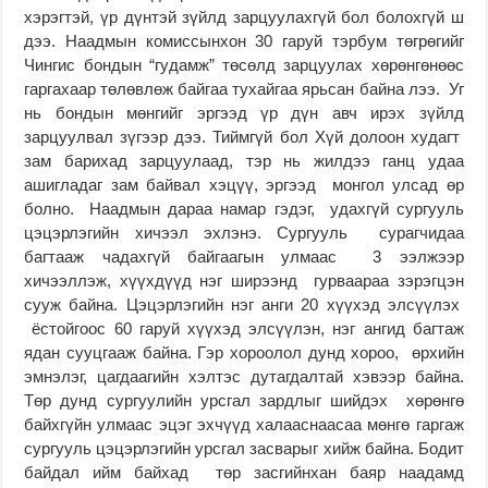
хэрэгтэй, үр дүнтэй зүйлд зарцуулахгүй бол болохгүй ш
дээ. Наадмын комиссынхон 30 гаруй тэрбум төгрөгийг
Чингис бондын “гудамж” төсөлд зарцуулах хөрөнгөнөөс
гаргахаар төлөвлөж байгаа тухайгаа ярьсан байна лээ. Уг
нь бондын мөнгийг эргээд үр дүн авч ирэх зүйлд
зарцуулвал зүгээр дээ. Тиймгүй бол Хүй долоон худагт
зам барихад зарцуулаад, тэр нь жилдээ ганц удаа
ашигладаг зам байвал хэцүү, эргээд монгол улсад өр
болно. Наадмын дараа намар гэдэг, удахгүй сургууль
цэцэрлэгийн хичээл эхлэнэ. Сургууль сурагчидаа
багтааж чадахгүй байгаагын улмаас 3 ээлжээр
хичээллэж, хүүхдүүд нэг ширээнд гурваараа зэрэгцэн
сууж байна. Цэцэрлэгийн нэг анги 20 хүүхэд элсүүлэх
ёстойгоос 60 гаруй хүүхэд элсүүлэн, нэг ангид багтаж
ядан сууцгааж байна. Гэр хороолол дунд хороо, өрхийн
эмнэлэг, цагдаагийн хэлтэс дутагдалтай хэвээр байна.
Төр дунд сургуулийн урсгал зардлыг шийдэх хөрөнгө
байхгүйн улмаас эцэг эхчүүд халааснаасаа мөнгө гаргаж
сургууль цэцэрлэгийн урсгал засварыг хийж байна. Бодит
байдал ийм байхад төр засгийнхан баяр наадамд