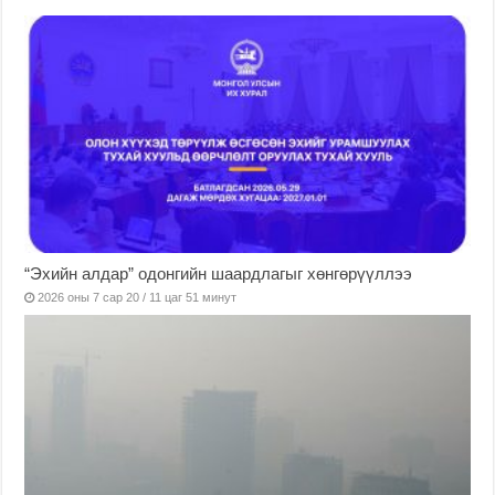
“Эхийн алдар” одонгийн шаардлагыг хөнгөрүүллээ
2026 оны 7 сар 20 / 11 цаг 51 минут