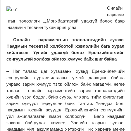
Онлайн
парламе
нтын төлөөлөгч Ц.Мөнхбаатартай удахгүй болох баяр
наадмын төсвийн тухай ярилцлаа
–
Онлайн парламентын төлөөлөгчдийн зүгээс
Наадмын төсөвтэй холбоотой хэвлэлийн бага хурал
хийлгэсэн. Үүнийг удахгүй болох Ерөнхийлөгчийн
сонгуультай холбож ойлгох хүмүүс байх шиг байна
– Нэг талаас цаг хугацааны хувьд Ерөнхийлөгчийн
сонгуулийн сурталчилгааны үетэй давхцаж байгаа
учраас зарим хүмүүс тэгж ойлгож байж магадгүй, нөгөө
талаас онлайн парламентийн зарим төлөөлөгчдийн
хувийн үзэл бодол, байр суурь, үг яриа тийм ойлголтыг
зарим хүмүүст төрүүлсэн байх талтай. Үнэндээ бол
наадмын төсвийн асуудал Ерөнхийлөгчийн сонгуулийн
үйл ажиллагаатай ямарч холбоогүй. Баяр наадмыг
зохион байгуулах комисс, Засгийн газрын зүгээс
наадмын үйл ажиллагаанд хэтэрхий их хөрөнгө мөнгө