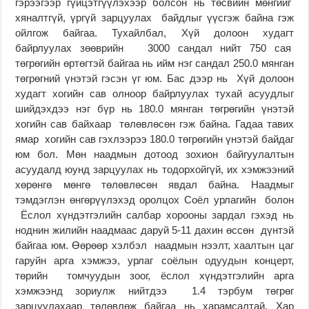
гэрээгээр гүйцэтгүүлэхээр болсон нь төсвийн мөнгийг
хяналтгүй, үргүй зарцуулах байдлыг үүсгэж байна гэж
ойлгож байгаа. Тухайлбал, Хүй долоон худагт
байрлуулах зөөврийн 3000 сандал нийт 750 сая
төгрөгийн өртөгтэй байгаа нь ийм нэг сандал 250.0 мянган
төгрөгний үнэтэй гэсэн үг юм. Бас дээр нь Хүй долоон
худагт хогийн сав олноор байрлуулах тухай асуудлыг
шийдэхдээ нэг бүр нь 180.0 мянган төгрөгийн үнэтэй
хогийн сав байхаар төлөвлөсөн гэж байна. Гадаа тавих
ямар хогийн сав гэхлээрээ 180.0 төгрөгийн үнэтэй байдаг
юм бол. Мөн наадмын дотоод зохион байгуулалтын
асуудалд юунд зарцуулах нь тодорхойгүй, их хэмжээний
хөрөнгө мөнгө төлөвлөсөн явдал байна. Наадмыг
тэмдэглэн өнгөрүүлэхэд оролцох Соёл урлагийн болон
Ёслол хүндэтгэлийн салбар хорооны зардал гэхэд нь
ноднин жилийн наадмаас даруй 5-11 дахин өссөн дүнтэй
байгаа юм. Өөрөөр хэлбэл наадмын нээлт, хаалтын цаг
гаруйн арга хэмжээ, урлаг соёлын одуудын концерт,
төрийн томчуудын зоог, ёслол хүндэтгэлийн арга
хэмжээнд зориулж нийтдээ 1.4 тэрбум төгрөг
зарцуулахаар төлөвлөж байгаа нь харамсалтай. Хар