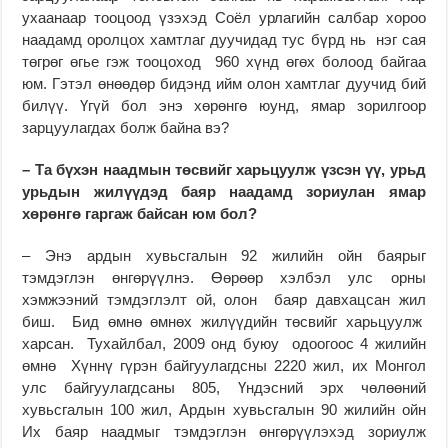
ухаанаар тооцоод үзэхэд Соёл урлагийн салбар хороо
наадамд оролцох хамтлаг дуучидад тус бүрд нь нэг сая
төгрөг өгье гэж тооцоход 960 хүнд өгөх болоод байгаа
юм. Гэтэл өнөөдөр бидэнд ийм олон хамтлаг дуучид бий
билүү. Үгүй бол энэ хөрөнгө юунд, ямар зорилгоор
зарцуулагдах болж байна вэ?
– Та бүхэн наадмын төсвийг харьцуулж үзсэн үү, урьд
урьдын жилүүдэд баяр наадамд зориулан ямар
хөрөнгө гаргаж байсан юм бол?
– Энэ ардын хувьсгалын 92 жилийн ойн баярыг
тэмдэглэн өнгөрүүлнэ. Өөрөөр хэлбэл улс орны
хэмжээний тэмдэглэлт ой, олон баяр давхацсан жил
биш. Бид өмнө өмнөх жилүүдийн төсвийг харьцуулж
харсан. Тухайлбал, 2009 онд буюу одоогоос 4 жилийн
өмнө Хүннү гүрэн байгуулагдсны 2220 жил, их Монгол
улс байгуулагдсаны 805, Үндэсний эрх чөлөөний
хувьсгалын 100 жил, Ардын хувьсгалын 90 жилийн ойн
Их баяр наадмыг тэмдэглэн өнгөрүүлэхэд зориулж