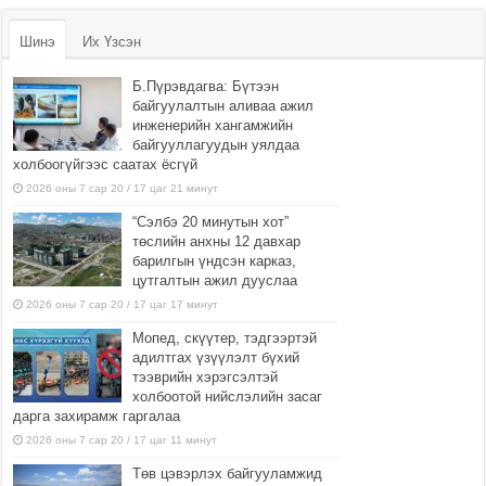
Шинэ
Их Үзсэн
Б.Пүрэвдагва: Бүтээн
байгуулалтын аливаа ажил
инженерийн хангамжийн
байгууллагуудын уялдаа
холбоогүйгээс саатах ёсгүй
2026 оны 7 сар 20 / 17 цаг 21 минут
“Сэлбэ 20 минутын хот”
төслийн анхны 12 давхар
барилгын үндсэн карказ,
цутгалтын ажил дууслаа
2026 оны 7 сар 20 / 17 цаг 17 минут
Мопед, скүүтер, тэдгээртэй
адилтгах үзүүлэлт бүхий
тээврийн хэрэгсэлтэй
холбоотой нийслэлийн засаг
дарга захирамж гаргалаа
2026 оны 7 сар 20 / 17 цаг 11 минут
Төв цэвэрлэх байгууламжид