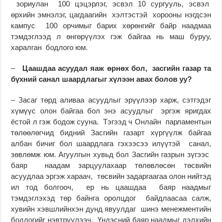
зориулан 100 цэцэрлэг, эсвэл 10 сургууль, эсвэл
өрхийн эмнэлэг, цагдаагийн хэлтэстэй хорооны нэгдсэн
кампус 100 орчимыг барих хөрөнгийг байр наадмаа
тэмдэглээд л өнгөрүүлэх гэж байгаа нь маш буруу,
харалган бодлого юм.
–
Цаашдаа асуудал яаж өрнөх бол, засгийн газар та
бүхний санал шаардлагыг хүлээн авах болов уу?
– Засаг төрд аливаа асуудлыг эрүүлээр харж, сэтгэдэг
хүмүүс олон байгаа бол энэ асуудлыг эргэж яригдах
ёстой л гэж бодож сууна. Тэгээд ч Онлайн парламентын
төлөөлөгчид бидний Засгийн газарт хүргүүлж байгаа
албан бичиг бол шаардлага гэхээсээ илүүтэй санал,
зөвлөмж юм. Агуулгын хувьд бол Засгийн газрын зүгээс
баяр наадам зарцуулахаар төлөвлөсөн төсвийн
асуудлаа эргэж хараач, төсвийн задаргаагаа олон нийтэд
ил тод болгооч, ер нь цаашдаа баяр наадмыг
тэмдэглэхэд төр байнга оролцдог байдлаасаа салж,
хувийн хэвшлийнхэн дунд явуулдаг шинэ менежментийн
бодлогийг нэвтрүүлээч, Үндэсний баяр наадмыг дэлхийн