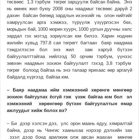
төсвөөс 1.3 тэрбум төгрөг зарцуулж байсан байна. Энэ
нь өмнөх жил буюу 2008 оны наадмыг төсвөөс даруй 2
дахин байсан бөгөөд зардлын ихэнхийг нь олон нийтийг
хамруулсан арга хэмжээ, түрүүлж үзүүрлэсэн бөх,
морьдын бай, 1000 морин хуурч, 1000 уртын дуучны хөлс
зардал гэх мэтэд зориулсан юм билээ. Харин ноднин
жилийн хувьд 797.8 сая төгрөгт багтаан баяр наадмаа
тэмдэглэсэн бол энэ жил зам харгуй бүтээн
байгуулалттайгаа нийлээд 50 орчим тэрбум, үүнээс
зөвхөн наадмын зохион байгуулалт гэхэд 3.8 тэрбум
төгрөг болоод байгаа нь энэ талаар ярихаас өөр аргагүй
байдалд хүргээд байгаа юм.
–
Баяр наадмаа ийм хэмжээний хөрөнгө мөнгөөр
зохион байгуулах ёсгүй гэж үзэж байгаа юм бол эл
хэмжээний хөрөнгөөр бүтээн байгуулалтын ямар
ажлуудыг хийж болох вэ?
– Би дээр хэлсэн дээ, улс орон маань ядуу, хямралтай
байна, дээр нь Чингис хааныхаа нэрээр дэлхийн зах
зээл дээр бонд арилжиж олж авсан жаахан мөнгөө