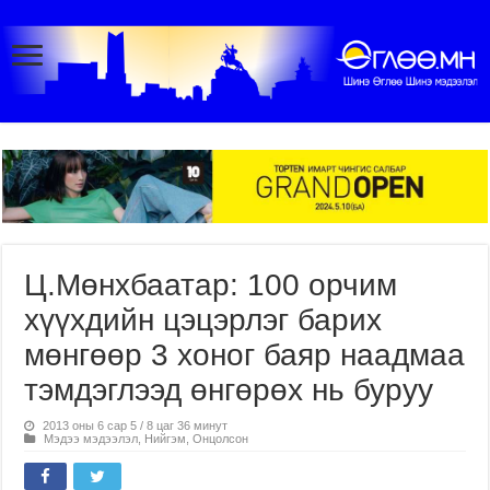
Ц.Мөнхбаатар: 100 орчим
хүүхдийн цэцэрлэг барих
мөнгөөр 3 хоног баяр наадмаа
тэмдэглээд өнгөрөх нь буруу
2013 оны 6 сар 5 / 8 цаг 36 минут
Мэдээ мэдээлэл
,
Нийгэм
,
Онцолсон