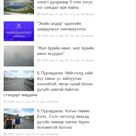
хоногт дунджаар 3 тонн хатуу
хог хаягдал ирж байна
2026 оны 7 сар 20 / 12 цаг 06 минут
“Эхийн алдар” одонгийн
шаардлагыг хөнгөрүүллээ
2026 оны 7 сар 20 / 11 цаг 51 минут
“Жил бүрийн өвөл, жил бүрийн
ижил асуудал”
2026 оны 7 сар 20 / 11 цаг 16 минут
Б.Пүрэвдагва: Нийслэлд хийх
бүх замыг ус зайлуулах
хоолойтой, явган хүний болон
дугуйн замтай байлгах
стандарт мөрдөнө
2026 оны 7 сар 20 / 9 цаг 24 минут
Б.Пүрэвдагва: Хотын төвөөс
Бэлх, Сэлх чиглэлд явахад
дугуйн замаар зорчих бүрэн
боломжтой боллоо
2026 оны 7 сар 20 / 9 цаг 20 минут