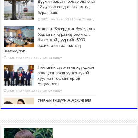
Дүүжин замын тээвэр энэ оны
12 дугаар сард ашиглалтад
бүрэн орно
2026 оны 7 сар 23 / 10 цаг 21 минут
Агаарын бохирдлыг бууруулах
бодлогын хүрээнд Баянгол,
Чингэлтэй дүүргийн 5000
өрхийг хийн халаалтад
шилжүүлэв
2026 оны 7 сар 22 / 17 цаг 14 минут
Нийгмийн сүлжээнд хүүхдийн
оролцоог зохицуулах тухай
хуулийн төслийг өргөн
мэдүүллээ
2026 оны 7 сар 22 / 17 цаг 09 минут
УИХ-ын гишүүн А.Ариунзаяа
“Нээлттэй парламент” танхимд
ажиллаж, иргэдийн саналыг
сонслоо
2026 оны 7 сар 22 / 17 цаг 04 минут
Нийслэлийн өвөлжилтийн