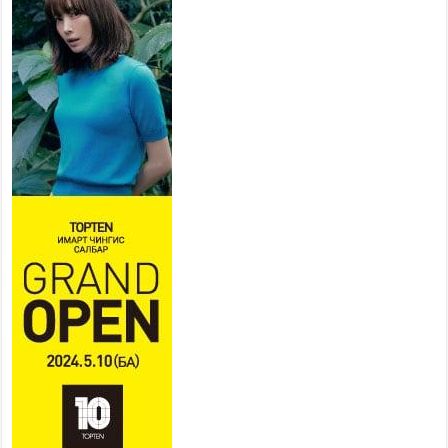
бэлтгэл ажил 50 орчим хувийн
гүйцэтгэлтэй байна
2026 оны 7 сар 22 / 14 цаг 15 минут
Хүн амын хүнсний хэрэгцээг дотоодын
үйлдвэрлэлээр нэн тэргүүнд хангах зарчмыг
баримтална
2026 оны 7 сар 22 / 14 цаг 07 минут
Аюулгүй байдал, гадаад бодлогын байнгын
хороо ээлжит чуулганы хугацаанд 18 удаа
хуралдаж, 36 асуудал хэлэлцжээ
2026 оны 7 сар 22 / 11 цаг 43 минут
“4 улирлын турш үйл ажиллагаа явуулах
боломжтой-Хүүхэд хөгжүүлэх төв” байгуулах
төсөлд төр, хувийн хэвшлийн түншлэлийн
хүрээнд хамтран ажиллахыг урьж байна
2026 оны 7 сар 22 / 9 цаг 28 минут
Б.Пүрэвдагва: “Урт цагаан”-ыг залуучууд чөлөөт
цагаа өнгөрүүлдэг, жуулчид зорьж ирдэг цэг
болгоно
2026 оны 7 сар 21 / 16 цаг 47 минут
Тусгай замын автобус /BRT/ төслийн удирдах