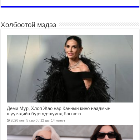
Холбоотой мэдээ
Деми Мур, Хлоя Жао нар Каннын кино наадмын
шүүгчдийн бүрэлдэхүүнд багтжээ
2026 оны 5 сар 6 / 12 цаг 14 минут