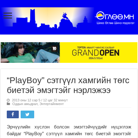
“PlayBoy” сэтгүүл хамгийн төгс
биетэй эмэгтэйг нэрлэжээ
2013 оны 12 сар 5 / 12 цаг 32 минут
Оддын амьдрал
,
Энтертайнмент
Эрчүүлийн хүслэн болсон эмэгтэйчүүдийг нүцэглэж
байдаг “PlayBoy” сэтгүүл хамгийн төгс биетэй эмэгтэйг