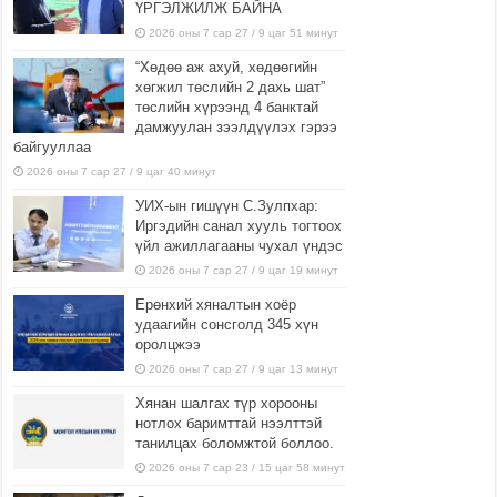
ҮРГЭЛЖИЛЖ БАЙНА
2026 оны 7 сар 27 / 9 цаг 51 минут
“Хөдөө аж ахуй, хөдөөгийн
хөгжил төслийн 2 дахь шат”
төслийн хүрээнд 4 банктай
дамжуулан зээлдүүлэх гэрээ
байгууллаа
2026 оны 7 сар 27 / 9 цаг 40 минут
УИХ-ын гишүүн С.Зулпхар:
Иргэдийн санал хууль тогтоох
үйл ажиллагааны чухал үндэс
2026 оны 7 сар 27 / 9 цаг 19 минут
Ерөнхий хяналтын хоёр
удаагийн сонсголд 345 хүн
оролцжээ
2026 оны 7 сар 27 / 9 цаг 13 минут
Хянан шалгах түр хорооны
нотлох баримттай нээлттэй
танилцах боломжтой боллоо.
2026 оны 7 сар 23 / 15 цаг 58 минут