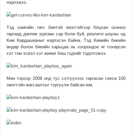
нэрлэжээ.
Тэд хамгийн төгс биетэй эмэгтэйгээр бяцхан охиноо
гаргаад дөнгөж зургаан сар болж буй, реалити шоуны од
Ким Кардашианыг нэрлэсэн байна. Тэд Кимийн биеийн
өндөр болон биеийн харьцаа нь хоорондоо яг тохирсон
хэт том эсвэл хэт жижиг биш гэдгийг тодотгожээ.
Мөн тэрээр 2008 онд тус сэтгүүлээс гаргасан секси 100
эмэгтэйн жагсаалтыг тэргүүлж байсан юм.