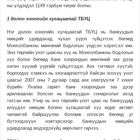
ны үлдэгдэл 1149 тэрбум төгрөг болно.
1 долоо хоногийн хугацаатай ТБҮЦ
Нэг долоо хоногийн хугацаатай ТБҮЦ нь банкуудын
нөөцийг удирдахад чухал үүрэг гүйцэтгэх бөгөөд
Монголбанкны мөнгөний бодлогын үндсэн хэрэгсэл юм.
Энэ төрлийн үнэт цаасны хүү нь Монголбанкны бодлогын
хүү болох бөгөөд банк хоорондын мөнгөний зах дээр
хөтөч хүүний үүргийг гүйцэтгэдэг. Анх тогтмол хүүтэй,
борлогдох хэмжээ нь хязгаарлалтгүй байсан энэхүү үнэт
цаасыг 2007 оны 7 дугаар сард анх нэвтрүүлж 7 хоног
бүрийн Лхагва гаригт банк хоорондын зах дээр
арилжаалах болсон нь банкуудын сонирхолыг ихэд
татсан юм. Учир нь энэ төрлийн үнэт цаас нь банкуудад
илүүдэл нөөцөө богино хугацаатай хүү өгдөг активт
чөлөөтэй байршуулах боломж олгосон бөгөөд уг
бүтээгдэхүүн нэвтэрснээр банкуудын нөөцийн
удирдлагад мэдэгдэхүйц өөрчлөлт гарчээ.