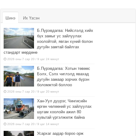
Шинэ
Их Үзсэн
Б.Пүрэвдагва: Нийслэлд хийх
бүх замыг ус зайлуулах
хоолойтой, явган хүний болон
дугуйн замтай байлгах
стандарт мөрдөнө
2026 оны 7 сар 20 / 9 цаг 24 минут
Б.Пүрэвдагва: Хотын төвөөс
Бэлх, Сэлх чиглэлд явахад
дугуйн замаар зорчих бүрэн
боломжтой боллоо
2026 оны 7 сар 20 / 9 цаг 20 минут
Хан-Уул дүүрэг, Чингисийн
өргөн чөлөөний ус зайлуулах
шугам хоолойн ажил 80
хувьтай үргэлжилж байна
2026 оны 7 сар 20 / 9 цаг 14 минут
Усархаг аадар бороо орж