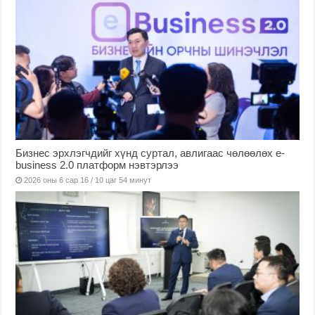
Бизнес эрхлэгчдийг хүнд суртал, авлигаас чөлөөлөх е-
business 2.0 платформ нэвтэрлээ
2026 оны 6 сар 16 / 10 цаг 54 минут