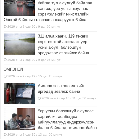
байгаа тул аюулгүй байдлаа
хангаж, үер усны аюулаас
сэрэмжлэхийг нийслэлийн
Онцгой байдлын газраас анхааруулж байна
2026 оны 7 сар 20 / 9 цаг 09 минут
311 алба хаагч, 119 техник
хэрэгсэлтэй ажиллаж үер
усны аюул, болзошгүй
эрсдэлээс сэргийлж байна
2026 оны 7 сар 20 / 9 цаг 05 минут
ЭМГЭНЭЛ
2026 оны 7 сар 19 / 15 цаг 15 минут
Аяллаа зөв төлөвлөхийг
иргэдэд зөвлөж байна
2026 оны 7 сар 16 / 11 цаг 50 минут
Үер усны болзошгүй аюулаас
сэргийлж, холбогдох
байгууллагууд өндөржүүлсэн
бэлэн байдалд ажиллаж байна
2026 оны 7 сар 15 / 13 цаг 06 минут