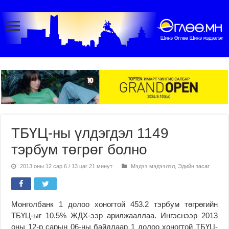
ТБҮЦ-ны үлдэгдэл 1149
тэрбум төгрөг болно
2013 оны 12 сар 6 / 13 цаг 21 минут
Мэдээ мэдээлэл
,
Эдийн засаг
Монголбанк 1 долоо хоногтой 453.2 тэрбум төгрөгийн
ТБҮЦ-ыг 10.5% ЖДХ-ээр арилжааллаа. Ингэснээр 2013
оны 12-р сарын 06-ны байдлаар 1 долоо хоногтой ТБҮЦ-