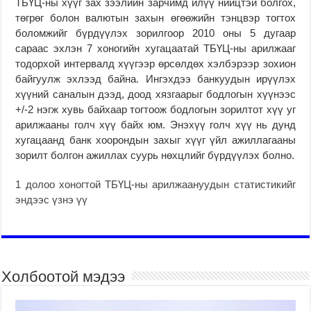
ТБҮЦ-ны хүүг зах зээлийн зарчимд илүү нийцтэй болгох,
төгрөг болон валютын захын өгөөжийн тэнцвэр тогтох
боломжийг бүрдүүлэх зорилгоор 2010 оны 5 дугаар
сараас эхлэн 7 хоногийн хугацаатай ТБҮЦ-ны арилжааг
тодорхой интервалд хүүгээр өрсөлдөх хэлбэрээр зохион
байгуулж эхлээд байна. Ингэхдээ банкуудын ирүүлэх
хүүний саналын дээд, доод хязгаарыг бодлогын хүүнээс
+/-2 нэгж хувь байхаар тогтоож бодлогын зорилтот хүү уг
арилжааны голч хүү байх юм. Энэхүү голч хүү нь дунд
хугацаанд банк хоорондын захыг хүүг үйл ажиллагааны
зорилт болгон ажиллах суурь нөхцлийг бүрдүүлэх болно.
1 долоо хоногтой ТБҮЦ-ны арилжаануудын статистикийг
эндээс үзнэ үү
Холбоотой мэдээ