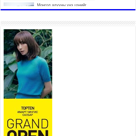
Монгол адууны үнэ цэнийг
дэлхийд сурталчлах “Дэлхийн
адууны өдөр”-т 15000 морьтон
оролцож байна
2026 оны 7 сар 15 / 11 цаг 51 минут
Шагайн харвааны насанд
хүрэгчдийн багийн төрөлд 106
багийн 848 харваач өрсөлдөж,
шилдгүүд шалгарав
2026 оны 7 сар 15 / 11 цаг 45 минут
Үндэсний их баяр наадмын сур харвааны
шагналыг нийслэлийн Засаг дарга бөгөөд
Улаанбаатар хотын Захирагч Б.Пүрэвдагва
гардууллаа
2026 оны 7 сар 15 / 11 цаг 41 минут
Нийслэлийн Эрүүл мэндийн газраас 45 баг
иргэдэд тусламж, үйлчилгээ үзүүлж байна
2026 оны 7 сар 15 / 11 цаг 30 минут
Хүчит бөхийн барилдааны тавын даваа
үргэлжилж байна