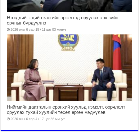
Өгөгдлийг эдийн засгийн эргэлтэд оруулах эрх зүйн
орчныг бүрдүүлнэ
2026 оны 6 сар 15 / 11 цаг 03 минут
Нийгмийн даатгалын ерөнхий хуульд нэмэлт, өөрчлөлт
оруулах тухай хуулийн төсөл өргөн мэдүүлэв
2026 оны 6 сар 4 / 17 цаг 36 минут