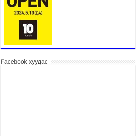
2026 оны 7 сар 15 / 11 цаг 26 минут
Төв цэнгэлдэх орчмын цэвэрлэгээ, үйлчилгээнд
161 ажилтан, 27 техниктэй ажиллаж байна
2026 оны 7 сар 15 / 11 цаг 22 минут
Наадмын амралтын өдрүүдэд нийслэлийн эрүүл
мэндийн байгууллагууд дараах хуваарийн дагуу
ажиллана
2026 оны 7 сар 15 / 11 цаг 18 минут
Үндэсний их баяр наадам эхэллээ
Facebook хуудас
2026 оны 7 сар 15 / 11 цаг 14 минут
Үер усны аюулаас сэргийлж, нийслэлийн Онцгой
байдлын газрын 162 алба хаагч үүрэг гүйцэтгэж
байна
2026 оны 7 сар 15 / 11 цаг 07 минут
Үндэсний их сурын харваанд 850 харваач цэц
мэргэнээ сорьж байна
2026 оны 7 сар 15 / 11 цаг 03 минут
Төв цэнгэлдэхийн эргэн тойронд
2026 оны 7 сар 15 / 10 цаг 58 минут