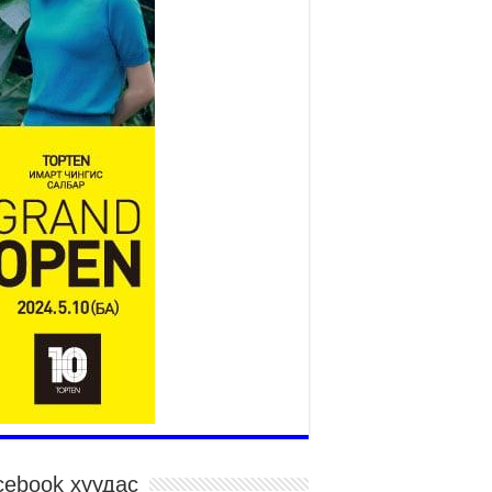
Үндэсний их баяр наадам
эхэллээ
2026 оны 7 сар 15 / 11 цаг 14 минут
р усны аюулаас сэргийлж, нийслэлийн Онцгой
йдлын газрын 162 алба хаагч үүрэг гүйцэтгэж
йна
026 оны 7 сар 15 / 11 цаг 07 минут
дэсний их сурын харваанд 850 харваач цэц
ргэнээ сорьж байна
026 оны 7 сар 15 / 11 цаг 03 минут
в цэнгэлдэхийн эргэн тойронд
026 оны 7 сар 15 / 10 цаг 58 минут
дэсний их баяр наадмын шагайн харваа
санд хүрэгчдийн багийн харваагаар
гэлжилж байна
026 оны 7 сар 15 / 10 цаг 52 минут
дэсний их баяр наадмын хүчит бөхийн
рилдаан эхэллээ
026 оны 7 сар 15 / 10 цаг 46 минут
cebook хуудас