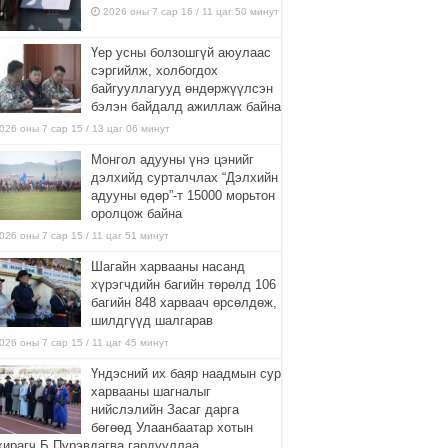
2026 оны 7 сар 16 / 11 цаг 50 минут
Үер усны болзошгүй аюулаас
сэргийлж, холбогдох
байгууллагууд өндөржүүлсэн
бэлэн байдалд ажиллаж байна
026 оны 7 сар 15 / 13 цаг 06 минут
Монгол адууны үнэ цэнийг
дэлхийд сурталчлах “Дэлхийн
адууны өдөр”-т 15000 морьтон
оролцож байна
026 оны 7 сар 15 / 11 цаг 51 минут
Шагайн харвааны насанд
хүрэгчдийн багийн төрөлд 106
багийн 848 харваач өрсөлдөж,
шилдгүүд шалгарав
026 оны 7 сар 15 / 11 цаг 45 минут
Үндэсний их баяр наадмын сур
харвааны шагналыг
нийслэлийн Засаг дарга
бөгөөд Улаанбаатар хотын
хирагч Б.Пүрэвдагва гардууллаа