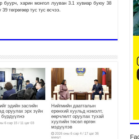
р буурч, харин монгол лууван 3.1 хувиар буюу 38
 39 төгрөгөөр тус тус өсчээ.
Үе
ба
ба
2
Үн
мэ
2
Тө
2
Үн
на
үр
ийг эдийн засгийн
Нийгмийн даатгалын
эд оруулах эрх зүйн
ерөнхий хуульд нэмэлт,
2
 бүрдүүлнэ
өөрчлөлт оруулах тухай
Үн
хуулийн төсөл өргөн
ы 6 сар 15 / 11 цаг 03
ба
мэдүүлэв
2
2026 оны 6 сар 4 / 17 цаг 36
Fa
минут