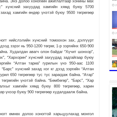
байна. Энэ долоо хоногийн ажиглалтаар хонины мах
2
кс” хүнсний захуудад хамгийн хямд буюу 5700
 захад хамгийн өндөр үнэтэй буюу 9500 төгрөгөөр
2
ногт нийслэлийн хүнсний томоохон зах, дэлгүүрт
ээд зэрэг нь 950-1200 төгрөг, 1-р зэргийнх 650-900
 байна. Худалдан авагч олон байдаг “Хүчит шонхор”,
үрх”, “Хархорин” хүнсний захуудад задгайгаар буюу
ргийн “Алтан тариа” гурилын үнэ 950-аас 1100
 “Барс” хүнсний захад нэг кг дээд зэргийн “Алтан
 гурил 650 төгрөгөөр тус тус зарагдаж байна. “Атар”
 төгрөгийн үнэтэй байна. “Бөмбөгөр”, “Барс”, “Хар
2
талхыг хамгийн хямд буюу 800 төгрөгөөр, харин
дөр үнээр буюу 900 төгрөгөөр худалдаалж байна.
2
ногт өмнөх долоо хоногтой харьцуулахад монгол