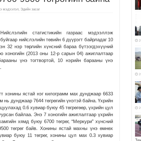
э мэдээлэл
,
Эдийн засаг
Нийслэлийн статистикийн газраас мэдээллэж
буйгаар нийслэлийн төвийн 6 дүүрэгт байрладаг 10
2
эн 32 нэр төрлийн хүнсний бараа бүтээгдэхүүний
о хоногийн (2013 оны 12-р сарын 04) ажиглалтаар
барааны үнэ тогтвортой, 10 нэрийн барааны үнэ
.
2
гт хонины ястай нэг килограмм мах дунджаар 6633
мм нь дунджаар 7644 төгрөгийн үнэтэй байна. Үхрийн
цуулахад 0.6 хувиар буюу 45 төгрөгөөр, үхрийн цул
2
буурсан байлаа. Энэ 7 хоногийн ажиглалтаар үхрийн
амгийн хямд буюу 6700 төгрөг, “Меркури” хүнсний
9500 төгрөг байв. Хонины ястай махны үнэ өмнөх
увиар буюу 11 төгрөг, хонины цул мах 0.3 хувиар
За