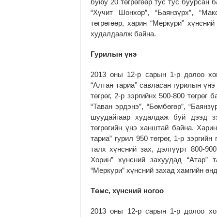
буюу 20 төгрөгөөр тус тус буурсан 
“Хүчит Шонхор”, “Баянзүрх”, “Ма
төгрөгөөр, харин “Меркури” хүнсний
худалдаалж байна.
Гурилын үнэ
2013 оны 12-р сарын 1-р долоо хо
“Алтан тариа” савласан гурилын үнэ д
төгрөг, 2-р зэргийнх 500-800 төгрөг
“Таван эрдэнэ”, “Бөмбөгөр”, “Баянз
шуудайгаар худалдаж буй дээд зэ
төгрөгийн үнэ ханштай байна. Харин
тариа” гурил 950 төгрөг, 1-р зэргийн
талх хүнсний зах, дэлгүүрт 800-900
Хорин” хүнсний захуудад “Атар” 
“Меркури” хүнсний захад хамгийн өн
Төмс, хүнсний ногоо
2013 оны 12-р сарын 1-р долоо хо