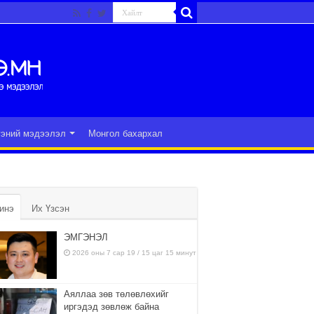
гэний мэдээлэл
Монгол бахархал
инэ
Их Үзсэн
ЭМГЭНЭЛ
2026 оны 7 сар 19 / 15 цаг 15 минут
Аяллаа зөв төлөвлөхийг
иргэдэд зөвлөж байна