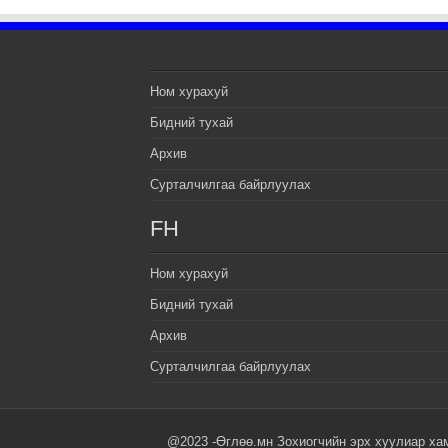
Ном хурахуй
Бидний тухай
Архив
Сурталчилгаа байрлуулах
FH
Ном хурахуй
Бидний тухай
Архив
Сурталчилгаа байрлуулах
@2023 -Өглөө.мн Зохиогчийн эрх хуулиар ха