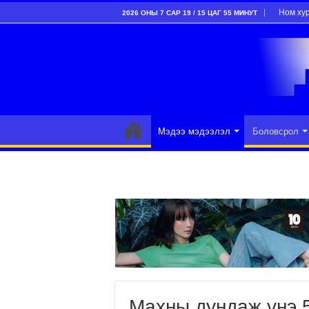
Ном ху
2026 ОНЫ 7 САР 19 / 15 ЦАГ 55 МИНУТ
Мэдээ мэдээлэл
Боловсрол
Махны дундаж үнэ 