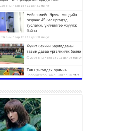
026 оны 7 сар 15 / 11 цаг 41 минут
Нийслэлийн Эрүүл мэндийн
газраас 45 баг иргэдэд
тусламж, үйлчилгээ үзүүлж
байна
026 оны 7 сар 15 / 11 цаг 30 минут
Хүчит бөхийн барилдааны
тавын даваа үргэлжилж байна
2026 оны 7 сар 15 / 11 цаг 26 минут
Төв цэнгэлдэх орчмын
цэвэрлэгээ, үйлчилгээнд 161
ажилтан, 27 техниктэй
ажиллаж байна
026 оны 7 сар 15 / 11 цаг 22 минут
Наадмын амралтын өдрүүдэд
нийслэлийн эрүүл мэндийн
байгууллагууд дараах
хуваарийн дагуу ажиллана
026 оны 7 сар 15 / 11 цаг 18 минут