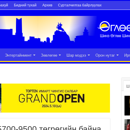
рахуй
Бидний тухай
Архив
Сурталчилгаа байрлуулах
Энтертайнмент
Зөвлөгөө
Шар мэдээ
Орон нутаг
Ир
Ш
5700-9500 төгрөгийн байна