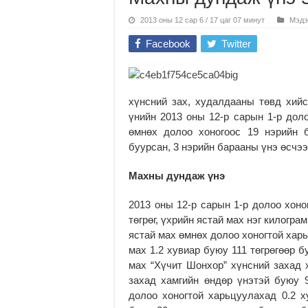
2013 оны 12 сар 6 / 17 цаг 07 минут
Мэдэ
Facebook
Twitter
хүнсний зах, худалдааны төвд хийс
үнийн 2013 оны 12-р сарын 1-р доло
өмнөх долоо хоногоос 19 нэрийн 
буурсан, 3 нэрийн барааны үнэ өсчээ
Махны дундаж үнэ
2013 оны 12-р сарын 1-р долоо хоно
төгрөг, үхрийн ястай мах нэг килогра
ястай мах өмнөх долоо хоногтой харь
мах 1.2 хувиар буюу 111 төгрөгөөр 
мах “Хүчит Шонхор” хүнсний захад х
захад хамгийн өндөр үнэтэй буюу 
долоо хоногтой харьцуулахад 0.2 х