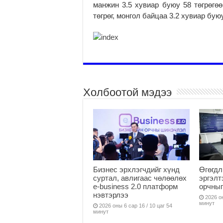
манжин 3.5 хувиар буюу 58 төгрөгөө
төгрөг, монгол байцаа 3.2 хувиар буюу
Холбоотой мэдээ
Бизнес эрхлэгчдийг хүнд
Өгөгдл
суртал, авлигаас чөлөөлөх
эргэлт
е-business 2.0 платформ
орчныг
нэвтэрлээ
2026 он
минут
2026 оны 6 сар 16 / 10 цаг 54
минут