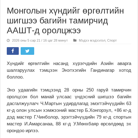
Монголын хүндийг өргөлтийн
шигшээ багийн тамирчид
ААШТ-д оролцжээ
2026 оны 5 сар 21 / 16 цаг 28 минут
Мэдээ мэдээлэл
,
Спорт
Хүндийг өргөлтийн насанд хүрэгчдийн Азийн аварга
шалгаруулах тэмцээн Энэтхэгийн Гандинагар хотод
боллоо.
Энэ удаагийн тэмцээнд 28 орны 250 гаруй тамирчин
оролцсон бол манай улсаас үндэсний шигшээ багийн
дасгалжуулагч Ч.Мартын удирдлагад эмэгтэйчүүдийн 63
кг-д олон улсын хэмжээний мастер Б.Хонгорзул, +86 кг-д
дэд мастер Г.Чинболор, эрэгтэйчүүдийн 79 кг-д спортын
мастер И.Амарсанаа, 88 кг-д У.Мөнхбаяр өрсөлдөөд эх
орондоо ирлээ.