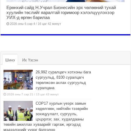
Ерөнхий сайд Н.Учрал Бизнесийн эрх чөлөөний тухай
хуулийн төслийг яаралтай горимоор хэлэлцүүлэхээр
УИХ-д өргөн барилаа
2026 оны 6 сар 4 / 16 цаг 42 минут
Шинэ
Их Үзсэн
26,992 суралцагч хотхоны бага
сургуульд, 8100 суралцагч
төрөлжсөн ахлах сургуульд
суралцана
2026 оны 7 сар 21 / 13 цаг 43 минут
COP17 хурлын үеэрх замын
хөдөлгөөн, нийтийн тээврийн
зохицуулалт, сургууль,
цэцэрлэг, зах, худалдааны
төвийн ажиллах хуваарийг гаргаж, иргэдэд
мэдээлэхийг үүрэг болголоо