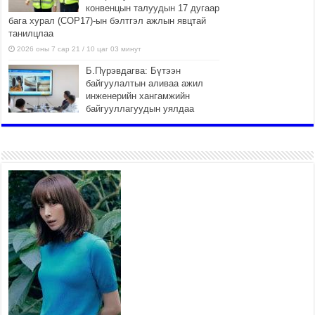
конвенцын талуудын 17 дугаар
бага хурал (СОР17)-ын бэлтгэл ажлын явцтай
танилцлаа
2026 оны 7 сар 21 / 10 цаг 03 минут
Б.Пүрэвдагва: Бүтээн
байгуулалтын аливаа ажил
инженерийн хангамжийн
байгууллагуудын уялдаа
холбоогүйгээс саатах ёсгүй
2026 оны 7 сар 20 / 17 цаг 21 минут
“Сэлбэ 20 минутын хот” төслийн анхны 12
давхар барилгын үндсэн карказ, цутгалтын ажил
дууслаа
2026 оны 7 сар 20 / 17 цаг 17 минут
Мопед, скүүтер, тэдгээртэй адилтгах үзүүлэлт
бүхий тээврийн хэрэгсэлтэй холбоотой
нийслэлийн засаг дарга захирамж гаргалаа
2026 оны 7 сар 20 / 17 цаг 11 минут
Төв цэвэрлэх байгууламжид хоногт дунджаар 3
тонн хатуу хог хаягдал ирж байна
2026 оны 7 сар 20 / 12 цаг 06 минут