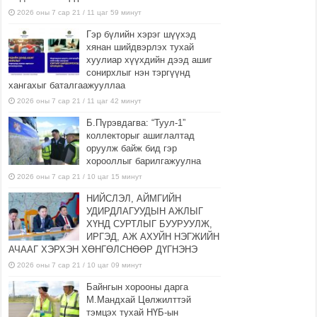
2026 оны 7 сар 21 / 11 цаг 59 минут
Гэр бүлийн хэрэг шүүхэд
хянан шийдвэрлэх тухай
хуулиар хүүхдийн дээд ашиг
сонирхлыг нэн тэргүүнд
хангахыг баталгаажууллаа
2026 оны 7 сар 21 / 11 цаг 42 минут
Б.Пүрэвдагва: “Туул-1”
коллекторыг ашиглалтад
оруулж байж бид гэр
хорооллыг барилгажуулна
2026 оны 7 сар 21 / 10 цаг 15 минут
НИЙСЛЭЛ, АЙМГИЙН
УДИРДЛАГУУДЫН АЖЛЫГ
ХҮНД СУРТЛЫГ БУУРУУЛЖ,
ИРГЭД, АЖ АХУЙН НЭГЖИЙН
АЧААГ ХЭРХЭН ХӨНГӨЛСНӨӨР ДҮГНЭНЭ
2026 оны 7 сар 21 / 10 цаг 09 минут
Байнгын хорооны дарга
М.Мандхай Цөлжилттэй
тэмцэх тухай НҮБ-ын