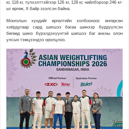
кг, 118 кг, түлхэлттэйгээр 126 кг, 128 кг, нийлбэрээр 246 кг-
ыг өргөж, X байр эзэлсэн байна.
Монголын хүндийг өргөлтийн холбооноос өнгөрсөн
хоёрдугаар сард шигшээ багаа шинээр бүрдүүлсэн
бөгөөд шинэ бүрэлдэхүүнтэй шигшээ баг анхны олон
улсын тэмцээндээ оролцлоо.