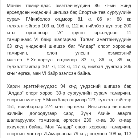
Манай тамирчдаас эмэгтэйчүүдийн 86 кг-ын жинд
өрсөлдсөн үндэсний шигшээ баг, Спортын төв сургуулийн
сурагч Г.Чинболор огцмоор 81 кг, 86 кг, 88 кг,
түлхэлттэйгээр 103 кг, 108 кг, 112 кг, нийлбэр дүнгээр 200
кг-ыг өргөснөөр “А” группт өрсөлдсөн 11
тамирчнаас VI байр шалгарчээ. Тэгвэл эмэгтэйчүүдийн
63 кг-д үндэсний шигшээ баг, “Алдар” спорт хорооны
тамирчин, олон улсын хэмжээний
мастер Б.Хонгорзул огцомоор 83 кг, 86 кг, 89 кг,
түлхэлттэйгээр 107 кг, 113 кг, 117 кг, нийбэл дүнгээр 206
кг-ыг өргөж, мөн VI байр эзэлсэн байна.
Харин эрэгтэйчүүдээс 94 кг-д үндэсний шигшээ баг,
“Алдар” спорт хороо, 30-р сургуулийн сурагч тамирчин,
спортын мастер У.Мөнхбаяр огцмоор 123, түлхэлттэйгээр
151, нийлбэрээр 274 кг-ыг өргөжээ. Ингэснээр өнгөрсөн
жилийн долоодугаар сард Зүүн Азийн аварга
шалгаруулах тэмцээнд өргөсөн 236 кг-аа 38 кг-аар
ахиулсан байна. Мөн “Алдар” спорт хорооны тамирчин,
спортын мастер И.Амарсанаа 79 кг-д огцмоор 108 кг, 113