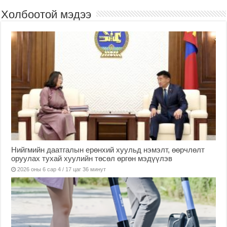
Холбоотой мэдээ
Нийгмийн даатгалын ерөнхий хуульд нэмэлт, өөрчлөлт
оруулах тухай хуулийн төсөл өргөн мэдүүлэв
2026 оны 6 сар 4 / 17 цаг 36 минут