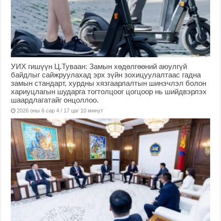
УИХ гишүүн Ц.Туваан: Замын хөдөлгөөний аюулгүй
байдлыг сайжруулахад эрх зүйн зохицуулалтаас гадна
замын стандарт, хурдны хязгаарлалтын шинэчлэл болон
хариуцлагын шударга тогтолцоог цогцоор нь шийдвэрлэх
шаардлагатайг онцоллоо.
2026 оны 6 сар 4 / 17 цаг 10 минут