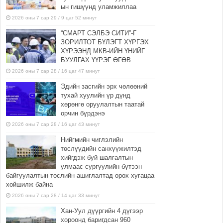
ын гишүүнд уламжиллаа
2026 оны 7 сар 29 / 9 цаг 52 минут
“СМАРТ СЭЛБЭ СИТИ”-Г
ЗОРИЛТОТ БҮЛЭГТ ХҮРГЭХ
ХҮРЭЭНД МКВ-ИЙН ҮНИЙГ
БУУЛГАХ ҮҮРЭГ ӨГӨВ
2026 оны 7 сар 28 / 16 цаг 47 минут
Эдийн засгийн эрх чөлөөний
тухай хуулийн үр дүнд
хөрөнгө оруулалтын таатай
орчин бүрдэнэ
2026 оны 7 сар 28 / 16 цаг 43 минут
Нийгмийн чиглэлийн
төслүүдийн санхүүжилтэд
хийгдэж буй шалгалтын
улмаас сургуулийн бүтээн
байгуулалтын төслийн ашиглалтад орох хугацаа
хойшилж байна
2026 оны 7 сар 28 / 14 цаг 33 минут
Хан-Уул дүүргийн 4 дүгээр
хороонд баригдсан 960