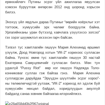
ерөнхийлөгч Путины эсрэг үйл ажиллагаа явуулсан
хэмээн буруутгаж өнгөрсөн 2012 онд шоронд хорьсон
билээ.
Энэхүү үйл явдлын дараа Путиныг “өөрийн ноёрхлыг хэт
тогтоож, хүмүүсийн эрх чөлөөг боогдуулж байна.
Урлагийнханы уран бүтээлд хавчлага үзүүлэхээ зогсоо”
гэх зэрэг шүүмжлэл ихээхэн гарч байсан.
Тэгвэл тус хамтлагийн гишүүн Мария Алехинад өршөөл
үзүүлж, Доод Новгород хотын “ИК-2” хорихоос сулласан
байна. Үүнээс өмнө тус хамтлагийн гишүүн 30 настай
Екатерина Самуцевичийг сулласан билээ. Мөн тун
удахгүй “Pussy Riot” өөр нэг гишүүн Надежда Толо­
конниковаг суллах гэж байгаа гэнэ. Мария Алехина
суллагдсан даруйдаа “Эрүүдэн шүүлтийн эсрэг хороо”-
ны төлөөлөгчидтэй уулзаж, “ИК-2” хориход ял эдэлж буй
хүмүү­сийн нөхцөл байдал, хоригдлуудын аюулгүй
байдалд санаа зовниж байгаагаа илэрхийлжээ.