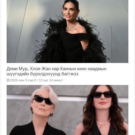
Деми Мур, Хлоя Жао нар Каннын кино наадмын
шүүгчдийн бүрэлдэхүүнд багтжээ
2026 оны 5 сар 6 / 12 цаг 14 минут