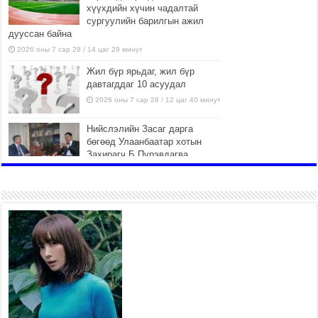
хүүхдийн хүчин чадалтай
сургуулийн барилгын ажил
дууссан байна
2026 оны 7 сар 28 / 14 цаг 29 минут
Жил бүр ярьдаг, жил бүр
давтагддаг 10 асуудал
2026 оны 7 сар 28 / 12 цаг 40 минут
Нийслэлийн Засаг дарга
бөгөөд Улаанбаатар хотын
Захирагч Б.Пүрэвдагва
өнөөдөр НҮБ-ын Суурин
зохицуулагч Ян ван Хиердэнтэй уулзлаа
2026 оны 7 сар 28 / 9 цаг 44 минут
МЭДЭГДЭЛ
2026 оны 7 сар 28 / 9 цаг 35 минут
Ерөнхий сайд Н.Учрал Япон
Улсаас Монгол Улсад суугаа
Онц бөгөөд Бүрэн эрхт Элчин
сайд Игавахара Масарүг