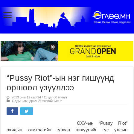
“Pussy Riot”-ын нэг гишүүнд
өршөөл үзүүллээ
2013 оны 12 сар 24 / 11 цаг 00 минут
Оддын амьдрал
,
Энтертайнмент
ОХУ-ын “Pussy Riot”
охидын хамтлагийн гурван гишүүнийг тус улсын