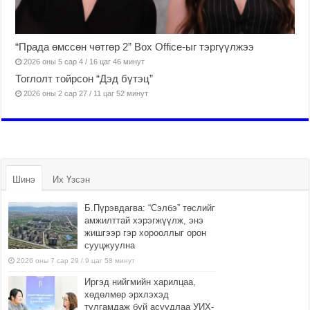
“Прада өмссөн чөтгөр 2” Box Office-ыг тэргүүлжээ
2026 оны 5 сар 4 / 16 цаг 46 минут
Тоглолт тойрсон “Дэд бүтэц”
2026 оны 2 сар 27 / 11 цаг 52 минут
Шинэ
Их Үзсэн
Б.Пүрэвдагва: “Сэлбэ” төслийг
амжилттай хэрэгжүүлж, энэ
жишгээр гэр хорооллыг орон
сууцжуулна
2026 оны 7 сар 29 / 9 цаг 58 минут
Иргэд нийгмийн харилцаа,
хөдөлмөр эрхлэхэд
тулгамдаж буй асуудлаа УИХ-