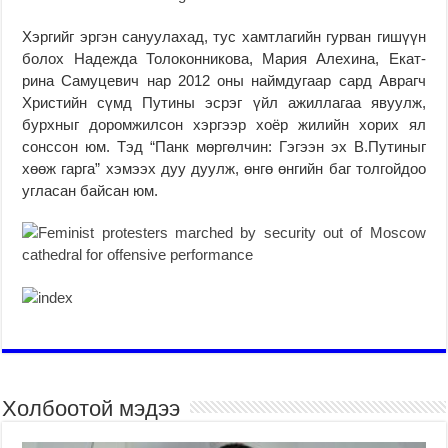
Хэргийг эргэн сануулахад, тус хамтлагийн гурван гишүүн
болох Надежда Толоконникова, Мария Алехина, Екат­
рина Самуцевич нар 2012 оны наймдугаар сард Аврагч
Христийн сүмд Пу­тины эсрэг үйл ажиллагаа явуулж,
бурхныг доромжилсон хэргээр хоёр жилийн хорих ял
сонссон юм. Тэд “Панк мөргөлчин: Гэгээн эх В.Путиныг
хөөж гарга” хэмээх дуу дуулж, өнгө өнгийн баг толгойдоо
угласан байсан юм.
Холбоотой мэдээ