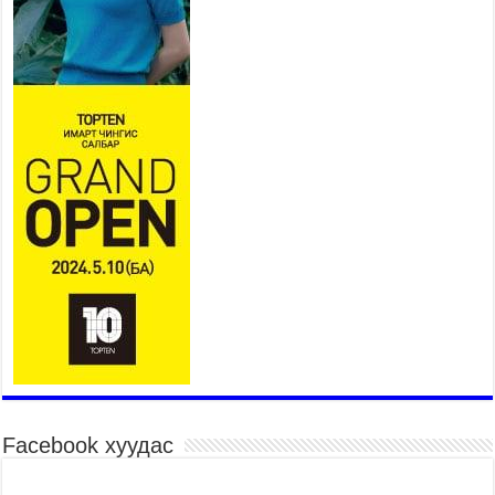
хүлээн авч уулзлаа
2026 оны 7 сар 27 / 16 цаг 26 минут
Орон нутагт санхүүгийн эрх
мэдлийг олгож, Иргэдийн
төлөөлөгчдийн хурал хяналт
тавьдаг байх эрх зүйн орчныг
бүрдүүлнэ
2026 оны 7 сар 27 / 16 цаг 22 минут
Байгаль орчин, хүнс, хөдөө аж ахуйн байнгын
хороо 37 асуудлыг хэлэлцэн, 14 хууль, 6
тогтоол батлуулжээ
2026 оны 7 сар 27 / 16 цаг 16 минут
Сөүлийн гудамж амралтын өдрүүдэд
автомашингүй бүс боллоо
2026 оны 7 сар 27 / 11 цаг 58 минут
Дамбадаржаа дулааны станцад 10 дугаар сард
тохируулга хийж, энэ онд ашиглалтад оруулна
2026 оны 7 сар 27 / 11 цаг 43 минут
Facebook хуудас
Нийслэлийн 5000 өрхийг хийн түлшний
хэрэглээнд бүрэн шилжүүллээ