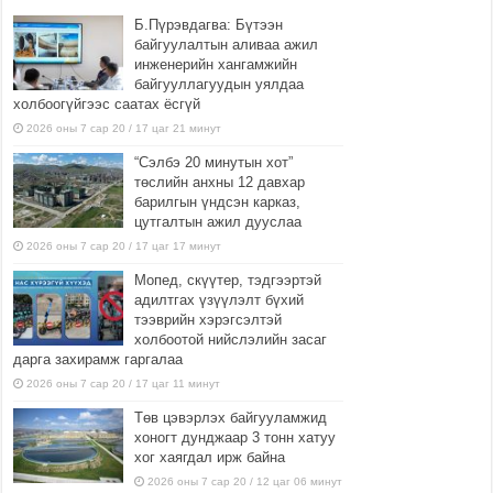
Б.Пүрэвдагва: Бүтээн
байгуулалтын аливаа ажил
инженерийн хангамжийн
байгууллагуудын уялдаа
холбоогүйгээс саатах ёсгүй
2026 оны 7 сар 20 / 17 цаг 21 минут
“Сэлбэ 20 минутын хот”
төслийн анхны 12 давхар
барилгын үндсэн карказ,
цутгалтын ажил дууслаа
2026 оны 7 сар 20 / 17 цаг 17 минут
Мопед, скүүтер, тэдгээртэй
адилтгах үзүүлэлт бүхий
тээврийн хэрэгсэлтэй
холбоотой нийслэлийн засаг
дарга захирамж гаргалаа
2026 оны 7 сар 20 / 17 цаг 11 минут
Төв цэвэрлэх байгууламжид
хоногт дунджаар 3 тонн хатуу
хог хаягдал ирж байна
2026 оны 7 сар 20 / 12 цаг 06 минут