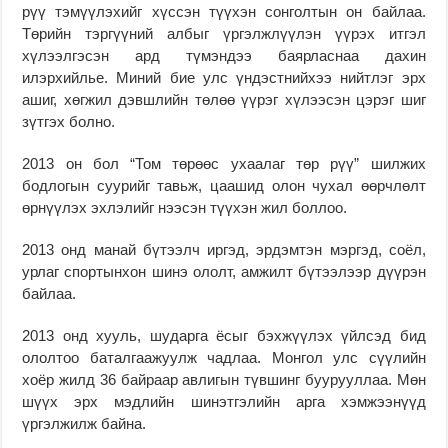
рүү тэмүүлэхийг хүссэн түүхэн сонголтын он байлаа.
Төрийн тэргүүний албыг үргэлжлүүлэн үүрэх итгэл
хүлээлгэсэн ард түмэндээ баярласнаа дахин
илэрхийлье. Миний бие улс үндэстнийхээ нийтлэг эрх
ашиг, хөгжил дэвшлийн төлөө үүрэг хүлээсэн цэрэг шиг
зүтгэх болно.
2013 он бол “Том төрөөс ухаалаг төр рүү” шилжих
бодлогын суурийг тавьж, цаашид олон чухал өөрчлөлт
өрнүүлэх эхлэлийг нээсэн түүхэн жил боллоо.
2013 онд манай бүтээлч иргэд, эрдэмтэн мэргэд, соёл,
урлаг спортынхон шинэ ололт, амжилт бүтээлээр дүүрэн
байлаа.
2013 онд хууль, шударга ёсыг бэхжүүлэх үйлсэд бид
ололтоо баталгаажуулж чадлаа. Монгол улс сүүлийн
хоёр жилд 36 байраар авлигын түвшинг буурууллаа. Мөн
шүүх эрх мэдлийн шинэтгэлийн арга хэмжээнүүд
үргэлжилж байна.