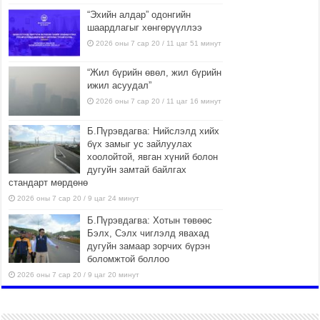
“Эхийн алдар” одонгийн
шаардлагыг хөнгөрүүллээ
2026 оны 7 сар 20 / 11 цаг 51 минут
“Жил бүрийн өвөл, жил бүрийн
ижил асуудал”
2026 оны 7 сар 20 / 11 цаг 16 минут
Б.Пүрэвдагва: Нийслэлд хийх
бүх замыг ус зайлуулах
хоолойтой, явган хүний болон
дугуйн замтай байлгах
стандарт мөрдөнө
2026 оны 7 сар 20 / 9 цаг 24 минут
Б.Пүрэвдагва: Хотын төвөөс
Бэлх, Сэлх чиглэлд явахад
дугуйн замаар зорчих бүрэн
боломжтой боллоо
2026 оны 7 сар 20 / 9 цаг 20 минут
Хан-Уул дүүрэг, Чингисийн
өргөн чөлөөний ус зайлуулах