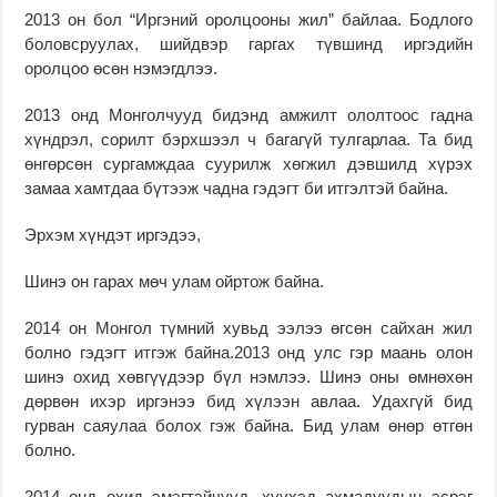
2013 он бол “Иргэний оролцооны жил” байлаа. Бодлого
боловсруулах, шийдвэр гаргах түвшинд иргэдийн
оролцоо өсөн нэмэгдлээ.
2013 онд Монголчууд бидэнд амжилт ололтоос гадна
хүндрэл, сорилт бэрхшээл ч багагүй тулгарлаа. Та бид
өнгөрсөн сургамждаа суурилж хөгжил дэвшилд хүрэх
замаа хамтдаа бүтээж чадна гэдэгт би итгэлтэй байна.
Эрхэм хүндэт иргэдээ,
Шинэ он гарах мөч улам ойртож байна.
2014 он Монгол түмний хувьд ээлээ өгсөн сайхан жил
болно гэдэгт итгэж байна.2013 онд улс гэр маань олон
шинэ охид хөвгүүдээр бүл нэмлээ. Шинэ оны өмнөхөн
дөрвөн ихэр иргэнээ бид хүлээн авлаа. Удахгүй бид
гурван саяулаа болох гэж байна. Бид улам өнөр өтгөн
болно.
2014 онд охид эмэгтэйчүүд, хүүхэд ахмадуудын эсрэг