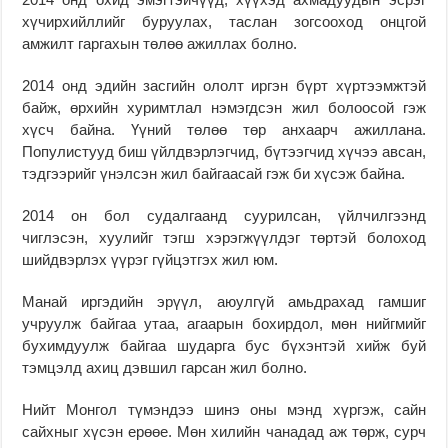
хүчирхийллийг буруулах, таслан зогсооход онцгой
амжилт гаргахын төлөө ажиллах болно.
2014 онд эдийн засгийн ололт иргэн бүрт хүртээмжтэй
байж, өрхийн хуримтлал нэмэгдсэн жил болоосой гэж
хүсч байна. Үүний төлөө төр анхаарч ажиллана.
Популистууд биш үйлдвэрлэгчид, бүтээгчид хүчээ авсан,
тэдгээрийг үнэлсэн жил байгаасай гэж би хүсэж байна.
2014 он бол судалгаанд суурилсан, үйлчилгээнд
чиглэсэн, хуулийг тэгш хэрэгжүүлдэг төртэй болоход
шийдвэрлэх үүрэг гүйцэтгэх жил юм.
Манай иргэдийн эрүүл, аюулгүй амьдрахад гамшиг
учруулж байгаа утаа, агаарын бохирдол, мөн нийгмийг
бухимдуулж байгаа шударга бус бүхэнтэй хийж буй
тэмцэлд ахиц дэвшил гарсан жил болно.
Нийт Монгол түмэндээ шинэ оны мэнд хүргэж, сайн
сайхныг хүсэн ерөөе. Мөн хилийн чанадад аж төрж, сурч