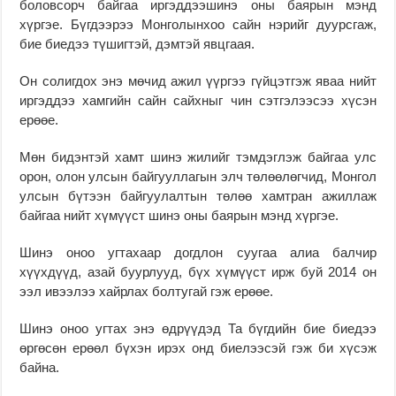
боловсорч байгаа иргэддээшинэ оны баярын мэнд
хүргэе. Бүгдээрээ Монголынхоо сайн нэрийг дуурсгаж,
бие биедээ түшигтэй, дэмтэй явцгаая.
Он солигдох энэ мөчид ажил үүргээ гүйцэтгэж яваа нийт
иргэддээ хамгийн сайн сайхныг чин сэтгэлээсээ хүсэн
ерөөе.
Мөн бидэнтэй хамт шинэ жилийг тэмдэглэж байгаа улс
орон, олон улсын байгууллагын элч төлөөлөгчид, Монгол
улсын бүтээн байгуулалтын төлөө хамтран ажиллаж
байгаа нийт хүмүүст шинэ оны баярын мэнд хүргэе.
Шинэ оноо угтахаар догдлон суугаа алиа балчир
хүүхдүүд, азай буурлууд, бүх хүмүүст ирж буй 2014 он
ээл ивээлээ хайрлах болтугай гэж ерөөе.
Шинэ оноо угтах энэ өдрүүдэд Та бүгдийн бие биедээ
өргөсөн ерөөл бүхэн ирэх онд биелээсэй гэж би хүсэж
байна.