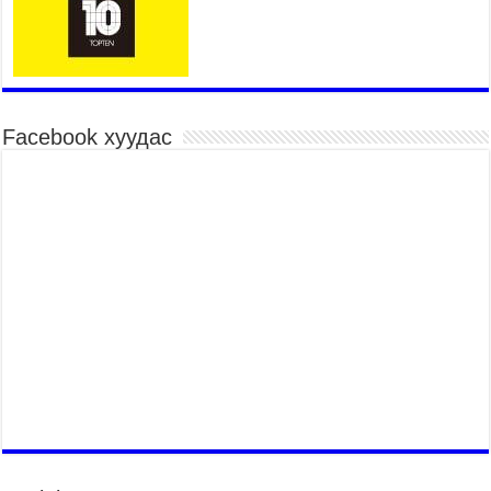
“Дэлхийн адууны өдөр”-т 15000 морьтон оролцож
байна
2026 оны 7 сар 15 / 11 цаг 51 минут
Шагайн харвааны насанд хүрэгчдийн багийн
төрөлд 106 багийн 848 харваач өрсөлдөж,
шилдгүүд шалгарав
Facebook хуудас
2026 оны 7 сар 15 / 11 цаг 45 минут
Үндэсний их баяр наадмын сур харвааны
шагналыг нийслэлийн Засаг дарга бөгөөд
Улаанбаатар хотын Захирагч Б.Пүрэвдагва
гардууллаа
2026 оны 7 сар 15 / 11 цаг 41 минут
Нийслэлийн Эрүүл мэндийн газраас 45 баг
иргэдэд тусламж, үйлчилгээ үзүүлж байна
2026 оны 7 сар 15 / 11 цаг 30 минут
Хүчит бөхийн барилдааны тавын даваа
үргэлжилж байна
2026 оны 7 сар 15 / 11 цаг 26 минут
Төв цэнгэлдэх орчмын цэвэрлэгээ, үйлчилгээнд
161 ажилтан, 27 техниктэй ажиллаж байна