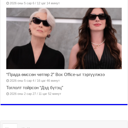
2026 оны 5 сар 6 / 12 цаг 14 минут
“Прада өмссөн чөтгөр 2” Box Office-ыг тэргүүлжээ
2026 оны 5 сар 4 / 16 цаг 46 минут
Тоглолт тойрсон “Дэд бүтэц”
2026 оны 2 сар 27 / 11 цаг 52 минут