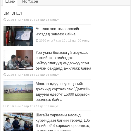
Шинэ
Их Үзсэн
ЭМГЭНЭЛ
2026 оны 7 сар 19 / 15 цаг 15 минут
Аяллаа зөв төлөвлөхийг
иргэдэд зөвлөж байна
2026 оны 7 сар 16 / 11 цаг 50 минут
Үер усны болзошгүй аюулаас
сэргийлж, холбогдох
байгууллагууд өндөржүүлсэн
бэлэн байдалд ажиллаж байна
2026 оны 7 сар 15 / 13 цаг 06 минут
Монгол адууны үнэ цэнийг
дэлхийд сурталчлах “Дэлхийн
адууны өдөр”-т 15000 морьтон
оролцож байна
2026 оны 7 сар 15 / 11 цаг 51 минут
Шагайн харвааны насанд
хүрэгчдийн багийн төрөлд 106
багийн 848 харваач өрсөлдөж,
шилдгүүд шалгарав