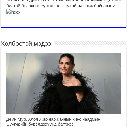
бүлтэй болохоос зүрхшээдэг тухайгаа ярьж байсан юм.
Холбоотой мэдээ
Деми Мур, Хлоя Жао нар Каннын кино наадмын
шүүгчдийн бүрэлдэхүүнд багтжээ