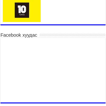
үргэлжилж байна
2026 оны 7 сар 15 / 10 цаг 52 минут
Үндэсний их баяр наадмын хүчит бөхийн
барилдаан эхэллээ
2026 оны 7 сар 15 / 10 цаг 46 минут
Үндэсний хувцасны өдрийг тохиолдуулан
Facebook хуудас
“Дээлтэй монгол наадам” боллоо
2026 оны 7 сар 15 / 10 цаг 41 минут
МОНГОЛ УЛСЫН ЕРӨНХИЙ САЙД Н.УЧРАЛ
БАЯР НААДМЫН НЭЭЛТЭД ОРОЛЦОЖ,
НААДАМЧИН ОЛОНД МЭНДЧИЛГЭЭ
ДЭВШҮҮЛЭВ
2026 оны 7 сар 14 / 17 цаг 56 минут
МОНГОЛ УЛСЫН ЕРӨНХИЙ САЙД Н.УЧРАЛ
БҮГД НАЙРАМДАХ СОЛОНГОС УЛСЫН
ЕРӨНХИЙЛӨГЧ И ЖЭ МЁН-Д БАРААЛХАВ
2026 оны 7 сар 14 / 17 цаг 51 минут
ТӨРИЙН ДАЛБААНЫ ӨДӨРТ ЗОРИУЛСАН
ЦЭРГИЙН ЁСЛОЛЫН ЖАГСААЛ БОЛЛОО
2026 оны 7 сар 14 / 17 цаг 47 минут