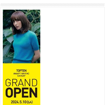
Наадмын амралтын өдрүүдэд
нийслэлийн эрүүл мэндийн
байгууллагууд дараах
хуваарийн дагуу ажиллана
2026 оны 7 сар 15 / 11 цаг 18 минут
Үндэсний их баяр наадам
эхэллээ
2026 оны 7 сар 15 / 11 цаг 14 минут
Үер усны аюулаас сэргийлж, нийслэлийн Онцгой
байдлын газрын 162 алба хаагч үүрэг гүйцэтгэж
байна
2026 оны 7 сар 15 / 11 цаг 07 минут
Үндэсний их сурын харваанд 850 харваач цэц
мэргэнээ сорьж байна
2026 оны 7 сар 15 / 11 цаг 03 минут
Төв цэнгэлдэхийн эргэн тойронд
2026 оны 7 сар 15 / 10 цаг 58 минут
Үндэсний их баяр наадмын шагайн харваа
насанд хүрэгчдийн багийн харваагаар