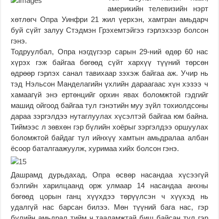
америкийн телевизийн нэрт
хөтлөгч Опра Уинфри 21 жил үерхэн, хамтран амьдарч
буй сүйт залуу Стэдмэн Грэхемтэйгээ гэрлэхээр болсон
гэнэ.
Тодруулбал, Опра нэгдүгээр сарын 29-ний өдөр 60 нас
хүрэх гэж байгаа бөгөөд сүйт хархүү түүний төрсөн
өдрөөр гэрлэх санал тавихаар зэхэж байгаа аж. Учир нь
тэд Нэльсон Манделагийн үхлийн дараагаас хүн хэзээ ч
хамаагүй энэ ертөнцийг орхин явах боломжтой гэдгийг
машид ойгоод байгаа тул гэнэтийн муу зүйл тохиолдсоны
дараа зэргэлдээ нутаглуулах хүсэлтэй байгаа юм байна.
Тиймээс л зөвхөн гэр бүлийн хоёрыг зэргэлдээ оршуулах
боломжтой байдаг тул ийнхүү хамтын амьдралаа албан
ёсоор баталгаажуулж, хуримаа хийх болсон гэнэ.
Дашрамд дурьдахад, Опра өсвөр насандаа хүсээгүй
бэлгийн харилцаанд орж улмаар 14 насандаа анхны
бөгөөд цорын ганц хүүхдээ төрүүлсэн ч хүүхэд нь
удалгүй нас барсан билээ. Мөн түүний бага нас, гэр
бүлийн амьдрал тийм ч тааламжтай биш байсан тул гэр