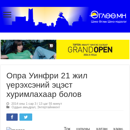
Опра Уинфри 21 жил
үерэхсэний эцэст
хуримлахаар болов
2014 оны 1 сар 3 / 13 цаг 55 минут
Оддын амьдрал
,
Энтертайнмент
Ток шоуны хатан хаан,