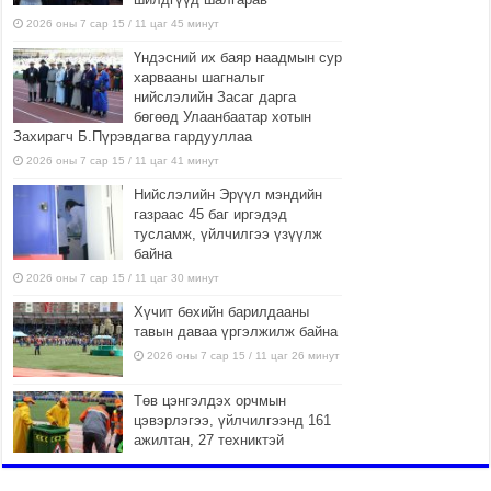
2026 оны 7 сар 15 / 11 цаг 45 минут
Үндэсний их баяр наадмын сур
харвааны шагналыг
нийслэлийн Засаг дарга
бөгөөд Улаанбаатар хотын
Захирагч Б.Пүрэвдагва гардууллаа
2026 оны 7 сар 15 / 11 цаг 41 минут
Нийслэлийн Эрүүл мэндийн
газраас 45 баг иргэдэд
тусламж, үйлчилгээ үзүүлж
байна
2026 оны 7 сар 15 / 11 цаг 30 минут
Хүчит бөхийн барилдааны
тавын даваа үргэлжилж байна
2026 оны 7 сар 15 / 11 цаг 26 минут
Төв цэнгэлдэх орчмын
цэвэрлэгээ, үйлчилгээнд 161
ажилтан, 27 техниктэй
ажиллаж байна
2026 оны 7 сар 15 / 11 цаг 22 минут