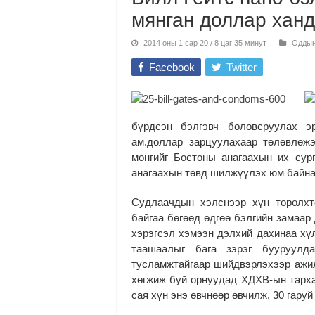
мянган доллар хан
2014 оны 1 сар 20 / 8 цаг 35 минут
Оддын
Facebook
Twitter
бүрдсэн бэлгэвч боловсруулах э
ам.доллар зарцуулахаар төлөвлөжэ
мөнгийг Бостоны анагаахын их сур
анагаахын төвд шилжүүлэх юм байна
Судлаачдын хэлснээр хүн төрөлхт
байгаа бөгөөд өдгөө бэлгийн замаар
хэрэгсэл хэмээн дэлхий дахинаа хүл
таашаалыг бага зэрэг бууруулд
тусламжтайгаар шийдвэрлэхээр ажил
хөгжиж буй орнуудад ХДХВ-ын тарха
сая хүн энэ өвчнөөр өвчилж, 30 гаруй