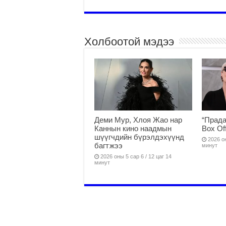
Холбоотой мэдээ
Деми Мур, Хлоя Жао нар
“Прада
Каннын кино наадмын
Box Of
шүүгчдийн бүрэлдэхүүнд
2026 он
багтжээ
минут
2026 оны 5 сар 6 / 12 цаг 14
минут