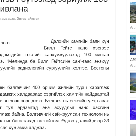
дивлана
 амьдрал
,
Энтертайнмент
2
Дэлхийн хамгийн баян хүн
Билл Гейтс нано хэсгээс
рдэмтдийн төслийг санхүүжүүлэхэд 100 мянган
да
э. “Мелинда ба Билл Гейтсийн сан”-гаас энэхүү
2
гуулийн радиологийн сургуулийн хэлтэс, Бостоны
.
өн бэлгэвчийг 400 орчим жилийн турш хэрэглэж
 дамжих халдвараас сэргийлэх хамгийн найдвартай
ээн зөвшөөрөгджээ. Бэлгэвч нь сексийн үеэр авах
аг тул эрдэмтэд энэ асуудлыг нано хэсгийн
лаж байна. Бэлгэвчний сайжруулсан технологи нь
лтыг багасгахад тустай юм. Өдгөө дэлхий дээр 33
 сая хүн амиа алджээ.