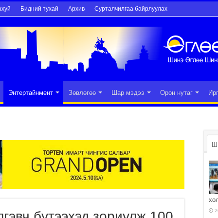
ахуй
Бидний тухай
Архив
Сурталчилгаа байрлуулах
Энтертайнмент
Зөвлөгөө
Шар мэдээ
Орон нутаг
Ир
Ш
хо
2
лгэвч бүтээхэд зориулж 100