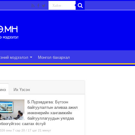
гэний мэдээлэл
Монгол бахархал
инэ
Их Үзсэн
Б.Пүрэвдагва: Бүтээн
байгуулалтын аливаа ажил
инженерийн хангамжийн
байгууллагуудын уялдаа
лбоогүйгээс саатах ёсгүй
026 оны 7 сар 20 / 17 цаг 21 минут