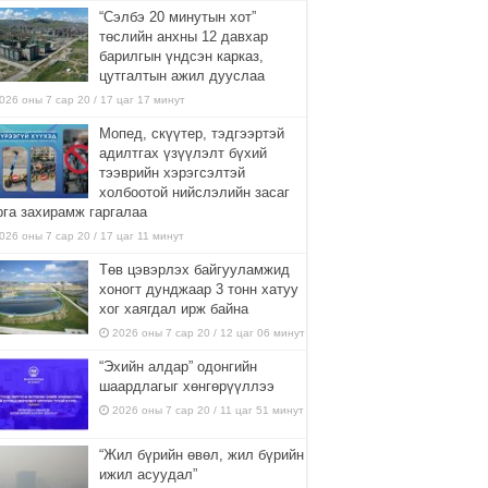
“Сэлбэ 20 минутын хот”
төслийн анхны 12 давхар
барилгын үндсэн карказ,
цутгалтын ажил дууслаа
026 оны 7 сар 20 / 17 цаг 17 минут
Мопед, скүүтер, тэдгээртэй
адилтгах үзүүлэлт бүхий
тээврийн хэрэгсэлтэй
холбоотой нийслэлийн засаг
рга захирамж гаргалаа
026 оны 7 сар 20 / 17 цаг 11 минут
Төв цэвэрлэх байгууламжид
хоногт дунджаар 3 тонн хатуу
хог хаягдал ирж байна
2026 оны 7 сар 20 / 12 цаг 06 минут
“Эхийн алдар” одонгийн
шаардлагыг хөнгөрүүллээ
2026 оны 7 сар 20 / 11 цаг 51 минут
“Жил бүрийн өвөл, жил бүрийн
ижил асуудал”