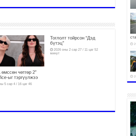
ст
Тоглолт тойрсон “Дэд
бүтэц”
2
2026 оны 2 сар 27 / 11 цаг 52
минут
 өмссөн чөтгөр 2”
fice-ыг тэргүүлжээ
2
ы 5 сар 4 / 16 цаг 46
2