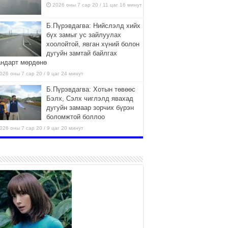
2026 оны 7 сар 20 / 11 цаг 16 минут
Б.Пүрэвдагва: Нийслэлд хийх
бүх замыг ус зайлуулах
хоолойтой, явган хүний болон
дугуйн замтай байлгах
андарт мөрдөнө
026 оны 7 сар 20 / 9 цаг 24 минут
Б.Пүрэвдагва: Хотын төвөөс
Бэлх, Сэлх чиглэлд явахад
дугуйн замаар зорчих бүрэн
боломжтой боллоо
026 оны 7 сар 20 / 9 цаг 20 минут
Хан-Уул дүүрэг, Чингисийн
өргөн чөлөөний ус зайлуулах
шугам хоолойн ажил 80
хувьтай үргэлжилж байна
026 оны 7 сар 20 / 9 цаг 14 минут
Усархаг аадар бороо орж
байгаа тул аюулгүй байдлаа
хангаж, үер усны аюулаас
сэрэмжлэхийг нийслэлийн