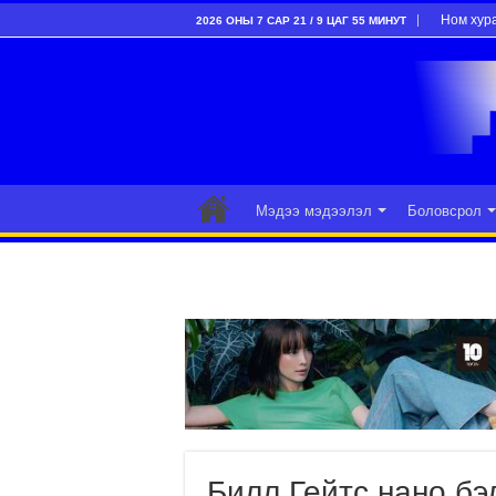
Ном хур
2026 ОНЫ 7 САР 21 / 9 ЦАГ 55 МИНУТ
Мэдээ мэдээлэл
Боловсрол
Билл Гейтс нано бэ