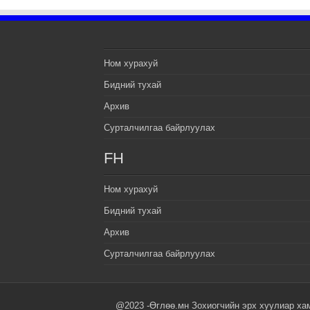
Ном хурахуй
Бидний тухай
Архив
Сурталчилгаа байрлуулах
FH
Ном хурахуй
Бидний тухай
Архив
Сурталчилгаа байрлуулах
@2023 -Өглөө.мн Зохиогчийн эрх хуулиар ха