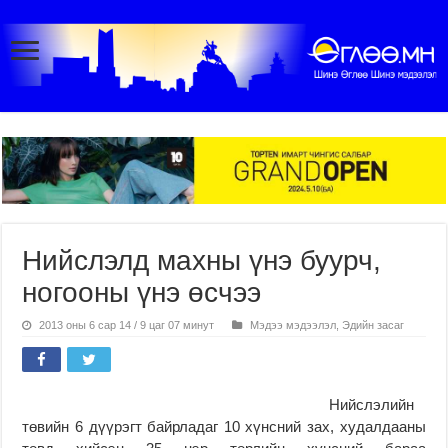
Нийслэлд махны үнэ буурч,
ногооны үнэ өсчээ
2013 оны 6 сар 14 / 9 цаг 07 минут
Мэдээ мэдээлэл
,
Эдийн засаг
Нийслэлийн
төвийн 6 дүүрэгт байрладаг 10 хүнсний зах, худалдааны