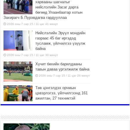
харвааны шагналыг
нийслэлийн Засаг дарга
бөгөөд Улаанбаатар хотын
Захирагч Б.Пүрэвдагва гардууллаа
2026 оны 7 сар 15 / 11 цаг 41 минут
Нийслэлийн Эрүүл мэндийн
газраас 45 баг иргэдэд
тусламж, үйлчилгээ үзүүлж
байна
2026 оны 7 сар 15 / 11 цаг 30 минут
Хүчит бөхийн барилдааны
тавын даваа үргэлжилж байна
2026 оны 7 сар 15 / 11 цаг 26 минут
Төв цэнгэлдэх орчмын
цэвэрлэгээ, үйлчилгээнд 161
ажилтан, 27 техниктэй
ажиллаж байна
2026 оны 7 сар 15 / 11 цаг 22 минут
Наадмын амралтын өдрүүдэд
нийслэлийн эрүүл мэндийн
байгууллагууд дараах