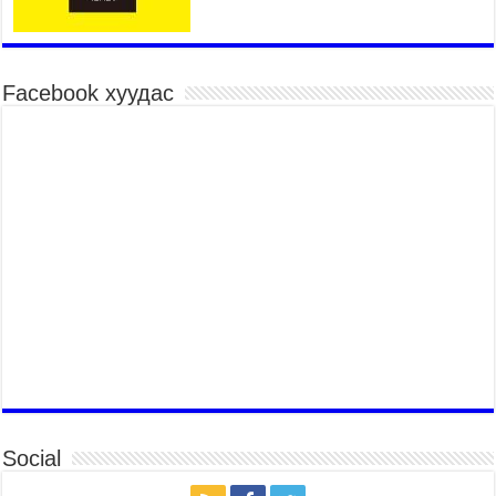
Үндэсний их баяр наадмын хүчит бөхийн
барилдаан эхэллээ
2026 оны 7 сар 15 / 10 цаг 46 минут
Үндэсний хувцасны өдрийг тохиолдуулан
Facebook хуудас
“Дээлтэй монгол наадам” боллоо
2026 оны 7 сар 15 / 10 цаг 41 минут
МОНГОЛ УЛСЫН ЕРӨНХИЙ САЙД Н.УЧРАЛ
БАЯР НААДМЫН НЭЭЛТЭД ОРОЛЦОЖ,
НААДАМЧИН ОЛОНД МЭНДЧИЛГЭЭ
ДЭВШҮҮЛЭВ
2026 оны 7 сар 14 / 17 цаг 56 минут
МОНГОЛ УЛСЫН ЕРӨНХИЙ САЙД Н.УЧРАЛ
БҮГД НАЙРАМДАХ СОЛОНГОС УЛСЫН
ЕРӨНХИЙЛӨГЧ И ЖЭ МЁН-Д БАРААЛХАВ
2026 оны 7 сар 14 / 17 цаг 51 минут
ТӨРИЙН ДАЛБААНЫ ӨДӨРТ ЗОРИУЛСАН
ЦЭРГИЙН ЁСЛОЛЫН ЖАГСААЛ БОЛЛОО
2026 оны 7 сар 14 / 17 цаг 47 минут
Social
Өв соёлоо тээж яваа уяачдын галаар УИХ-ын
дарга С.Бямбацогт зочлон баяр хүргэв