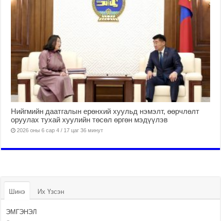
Нийгмийн даатгалын ерөнхий хуульд нэмэлт, өөрчлөлт
оруулах тухай хуулийн төсөл өргөн мэдүүлэв
2026 оны 6 сар 4 / 17 цаг 36 минут
Шинэ
Их Үзсэн
ЭМГЭНЭЛ