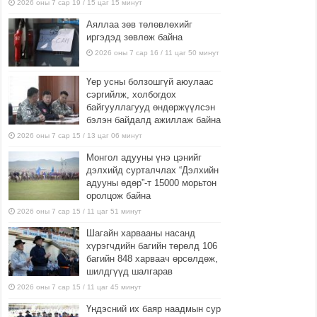
2026 оны 7 сар 19 / 15 цаг 15 минут
Аяллаа зөв төлөвлөхийг
иргэдэд зөвлөж байна
2026 оны 7 сар 16 / 11 цаг 50 минут
Үер усны болзошгүй аюулаас
сэргийлж, холбогдох
байгууллагууд өндөржүүлсэн
бэлэн байдалд ажиллаж байна
2026 оны 7 сар 15 / 13 цаг 06 минут
Монгол адууны үнэ цэнийг
дэлхийд сурталчлах “Дэлхийн
адууны өдөр”-т 15000 морьтон
оролцож байна
2026 оны 7 сар 15 / 11 цаг 51 минут
Шагайн харвааны насанд
хүрэгчдийн багийн төрөлд 106
багийн 848 харваач өрсөлдөж,
шилдгүүд шалгарав
2026 оны 7 сар 15 / 11 цаг 45 минут
Үндэсний их баяр наадмын сур