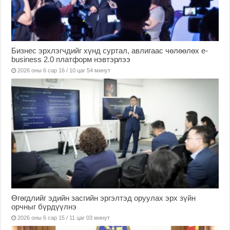
Бизнес эрхлэгчдийг хүнд суртал, авлигаас чөлөөлөх е-
business 2.0 платформ нэвтэрлээ
2026 оны 6 сар 16 / 10 цаг 54 минут
Өгөгдлийг эдийн засгийн эргэлтэд оруулах эрх зүйн
орчныг бүрдүүлнэ
2026 оны 6 сар 15 / 11 цаг 03 минут