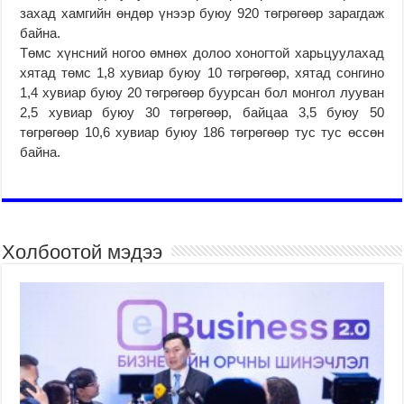
захад хамгийн өндөр үнээр буюу 920 төгрөгөөр зарагдаж
байна.
Төмс хүнсний ногоо өмнөх долоо хоногтой харьцуулахад
хятад төмс 1,8 хувиар буюу 10 төгрөгөөр, хятад сонгино
1,4 хувиар буюу 20 төгрөгөөр буурсан бол монгол лууван
2,5 хувиар буюу 30 төгрөгөөр, байцаа 3,5 буюу 50
төгрөгөөр 10,6 хувиар буюу 186 төгрөгөөр тус тус өссөн
байна.
Холбоотой мэдээ