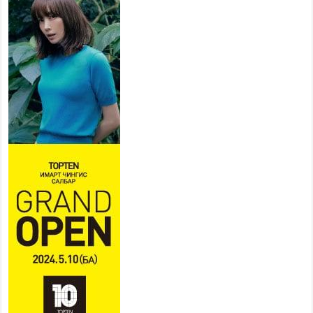
хуваарийн дагуу ажиллана
2026 оны 7 сар 15 / 11 цаг 18 минут
Үндэсний их баяр наадам
эхэллээ
2026 оны 7 сар 15 / 11 цаг 14 минут
Үер усны аюулаас сэргийлж, нийслэлийн Онцгой
байдлын газрын 162 алба хаагч үүрэг гүйцэтгэж
байна
2026 оны 7 сар 15 / 11 цаг 07 минут
Үндэсний их сурын харваанд 850 харваач цэц
мэргэнээ сорьж байна
2026 оны 7 сар 15 / 11 цаг 03 минут
Төв цэнгэлдэхийн эргэн тойронд
2026 оны 7 сар 15 / 10 цаг 58 минут
Үндэсний их баяр наадмын шагайн харваа
насанд хүрэгчдийн багийн харваагаар
үргэлжилж байна
2026 оны 7 сар 15 / 10 цаг 52 минут