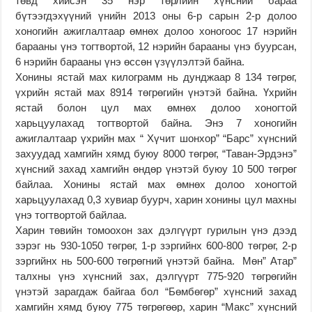
төвд хийсэн 35 нэр төрлийн хүнсний бараа
бүтээгдэхүүний үнийн 2013 оны 6-р сарын 2-р долоо
хоногийн ажиглалтаар өмнөх долоо хоногоос 17 нэрийн
барааны үнэ тогтвортой, 12 нэрийн барааны үнэ буурсан,
6 нэрийн барааны үнэ өссөн үзүүлэлтэй байна.
Хонины ястай мах килограмм нь дунджаар 8 134 төгрөг,
үхрийн ястай мах 8914 төгрөгийн үнэтэй байна. Үхрийн
ястай болон цул мах өмнөх долоо хоногтой
харьцуулахад тогтвортой байна. Энэ 7 хоногийн
ажиглалтаар үхрийн мах “ Хүчит шонхор” “Барс” хүнсний
захуудад хамгийн хямд буюу 8000 төгрөг, “Таван-Эрдэнэ”
хүнсний захад хамгийн өндөр үнэтэй буюу 10 500 төгрөг
байлаа. Хонины ястай мах өмнөх долоо хоногтой
харьцуулахад 0,3 хувиар буурч, харин хонины цул махны
үнэ тогтвортой байлаа.
Харин төвийн томоохон зах дэлгүүрт гурилын үнэ дээд
зэрэг нь 930-1050 төгрөг, 1-р зэргийнх 600-800 төгрөг, 2-р
зэргийнх нь 500-600 төгрөгний үнэтэй байна. Мөн” Атар”
талхны үнэ хүнсний зах, дэлгүүрт 775-920 төгрөгийн
үнэтэй зарагдаж байгаа бол “Бөмбөгөр” хүнсний захад
хамгийн хямд буюу 775 төгрөгөөр, харин “Макс” хүнсний