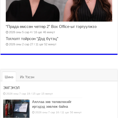
“Прада өмссөн чөтгөр 2” Box Office-ыг тэргүүлжээ
2026 оны 5 сар 4 / 16 цаг 46 минут
Тоглолт тойрсон “Дэд бүтэц”
2026 оны 2 сар 27 / 11 цаг 52 минут
Шинэ
Их Үзсэн
ЭМГЭНЭЛ
2026 оны 7 сар 19 / 15 цаг 15 минут
Аяллаа зөв төлөвлөхийг
иргэдэд зөвлөж байна
2026 оны 7 сар 16 / 11 цаг 50 минут