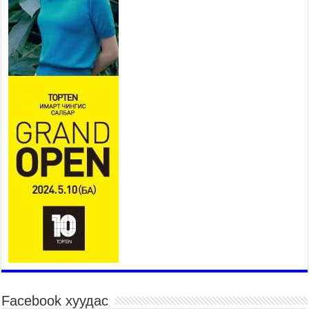
2026 оны 7 сар 15 / 11 цаг 14 минут
Үер усны аюулаас сэргийлж, нийслэлийн Онцгой
байдлын газрын 162 алба хаагч үүрэг гүйцэтгэж
байна
2026 оны 7 сар 15 / 11 цаг 07 минут
Үндэсний их сурын харваанд 850 харваач цэц
мэргэнээ сорьж байна
2026 оны 7 сар 15 / 11 цаг 03 минут
Төв цэнгэлдэхийн эргэн тойронд
2026 оны 7 сар 15 / 10 цаг 58 минут
Үндэсний их баяр наадмын шагайн харваа
насанд хүрэгчдийн багийн харваагаар
үргэлжилж байна
2026 оны 7 сар 15 / 10 цаг 52 минут
Үндэсний их баяр наадмын хүчит бөхийн
барилдаан эхэллээ
2026 оны 7 сар 15 / 10 цаг 46 минут
Үндэсний хувцасны өдрийг тохиолдуулан
Facebook хуудас
“Дээлтэй монгол наадам” боллоо