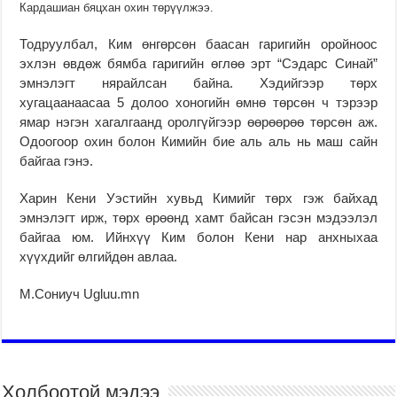
Кардашиан бяцхан охин төрүүлжээ.
Тодруулбал, Ким өнгөрсөн баасан гаригийн оройноос
эхлэн өвдөж бямба гаригийн өглөө эрт “Сэдарс Синай”
эмнэлэгт нярайлсан байна. Хэдийгээр төрх
хугацаанаасаа 5 долоо хоногийн өмнө төрсөн ч тэрээр
ямар нэгэн хагалгаанд оролгүйгээр өөрөөрөө төрсөн аж.
Одоогоор охин болон Кимийн бие аль аль нь маш сайн
байгаа гэнэ.
Харин Кени Уэстийн хувьд Кимийг төрх гэж байхад
эмнэлэгт ирж, төрх өрөөнд хамт байсан гэсэн мэдээлэл
байгаа юм. Ийнхүү Ким болон Кени нар анхныхаа
хүүхдийг өлгийдөн авлаа.
М.Сониуч Ugluu.mn
Холбоотой мэдээ