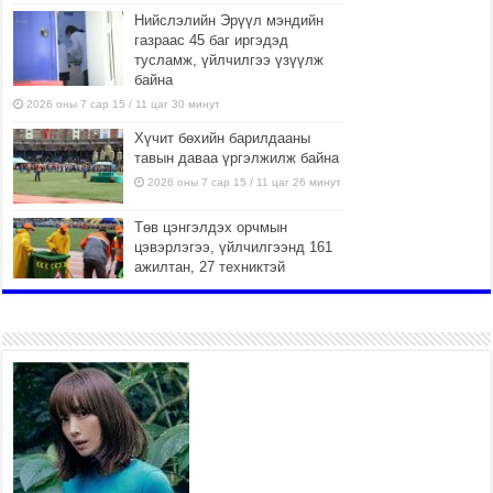
Нийслэлийн Эрүүл мэндийн
газраас 45 баг иргэдэд
тусламж, үйлчилгээ үзүүлж
байна
2026 оны 7 сар 15 / 11 цаг 30 минут
Хүчит бөхийн барилдааны
тавын даваа үргэлжилж байна
2026 оны 7 сар 15 / 11 цаг 26 минут
Төв цэнгэлдэх орчмын
цэвэрлэгээ, үйлчилгээнд 161
ажилтан, 27 техниктэй
ажиллаж байна
2026 оны 7 сар 15 / 11 цаг 22 минут
Наадмын амралтын өдрүүдэд
нийслэлийн эрүүл мэндийн
байгууллагууд дараах
хуваарийн дагуу ажиллана
2026 оны 7 сар 15 / 11 цаг 18 минут
Үндэсний их баяр наадам
эхэллээ