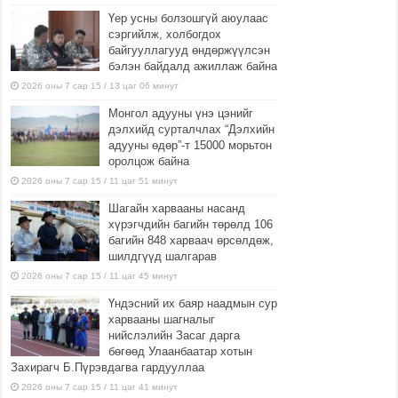
Үер усны болзошгүй аюулаас
сэргийлж, холбогдох
байгууллагууд өндөржүүлсэн
бэлэн байдалд ажиллаж байна
2026 оны 7 сар 15 / 13 цаг 06 минут
Монгол адууны үнэ цэнийг
дэлхийд сурталчлах “Дэлхийн
адууны өдөр”-т 15000 морьтон
оролцож байна
2026 оны 7 сар 15 / 11 цаг 51 минут
Шагайн харвааны насанд
хүрэгчдийн багийн төрөлд 106
багийн 848 харваач өрсөлдөж,
шилдгүүд шалгарав
2026 оны 7 сар 15 / 11 цаг 45 минут
Үндэсний их баяр наадмын сур
харвааны шагналыг
нийслэлийн Засаг дарга
бөгөөд Улаанбаатар хотын
Захирагч Б.Пүрэвдагва гардууллаа
2026 оны 7 сар 15 / 11 цаг 41 минут