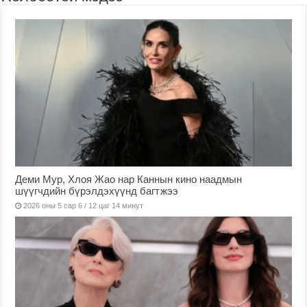
Деми Мур, Хлоя Жао нар Каннын кино наадмын
шүүгчдийн бүрэлдэхүүнд багтжээ
2026 оны 5 сар 6 / 12 цаг 14 минут