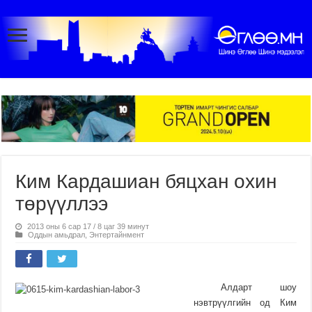
Ким Кардашиан бяцхан охин
төрүүллээ
2013 оны 6 сар 17 / 8 цаг 39 минут
Оддын амьдрал
,
Энтертайнмент
Алдарт шоу
нэвтрүүлгийн од Ким