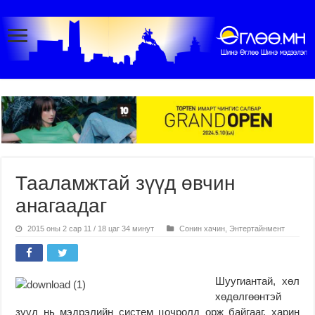
Тааламжтай зүүд өвчин
анагаадаг
2015 оны 2 сар 11 / 18 цаг 34 минут
Сонин хачин
,
Энтертайнмент
Шуугиантай, хөл
хөдөлгөөнтэй
зүүд нь мэдрэлийн систем цочролд орж байгааг, харин