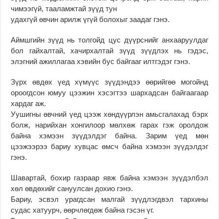
чимээгүй, тааламжтай зүүд тун
удахгүй өвчин арилж үгүй болохыг заадаг гэнэ.
Аймшгийн зүүд нь толгойд цус дүүрснийг анхааруулдаг
бол гайхалтай, хачирхалтай зүүд зүүдлэх нь гэдэс,
элэгний ажиллагаа хэвийн бус байгааг илтгэдэг гэнэ.
Зүрх өвдөх үед хүмүүс зүүдэндээ өөрийгөө могойнд
ороогдсон юмуу цээжин хэсэгтээ шархадсан байгаагаар
хардаг аж.
Уушигны өвчний үед цээж хөндүүрлэн амьсгалахад бэрх
болж, нарийхан хонгилоор мөлхөж гарах гэж оролдож
байна хэмээн зүүдэлдэг байна. Зарим үед мөн
цээжээрээ бариу хувцас өмсч байна хэмээн зүүдэлдэг
гэнэ.
Шавартай, бохир газраар явж байна хэмээн зүүдэлбэл
хөл өвдөхийг сануулсан дохио гэнэ.
Бариу, эсвэл урагдсан малгай зүүдлэгдвэл тархины
судас хатуурч, өөрчлөгдөж байна гэсэн үг.