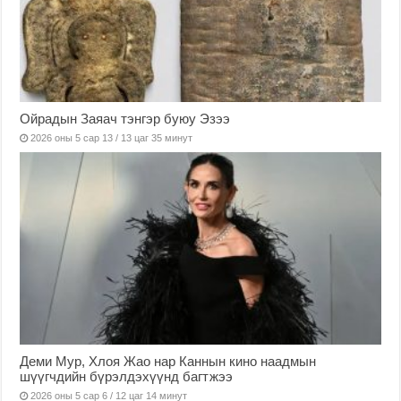
Ойрадын Заяач тэнгэр буюу Эзээ
2026 оны 5 сар 13 / 13 цаг 35 минут
Деми Мур, Хлоя Жао нар Каннын кино наадмын
шүүгчдийн бүрэлдэхүүнд багтжээ
2026 оны 5 сар 6 / 12 цаг 14 минут