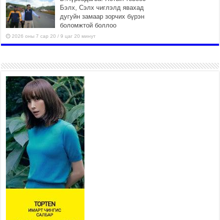
Бэлх, Сэлх чиглэлд явахад
дугуйн замаар зорчих бүрэн
боломжтой боллоо
2026 оны 7 сар 20 / 9 цаг 20 минут
Хан-Уул дүүрэг, Чингисийн
өргөн чөлөөний ус зайлуулах
шугам хоолойн ажил 80
хувьтай үргэлжилж байна
2026 оны 7 сар 20 / 9 цаг 14 минут
Усархаг аадар бороо орж
байгаа тул аюулгүй байдлаа
хангаж, үер усны аюулаас
сэрэмжлэхийг нийслэлийн
Онцгой байдлын газраас анхааруулж байна
2026 оны 7 сар 20 / 9 цаг 09 минут
311 алба хаагч, 119 техник хэрэгсэлтэй ажиллаж
үер усны аюул, болзошгүй эрсдэлээс сэргийлж
байна
2026 оны 7 сар 20 / 9 цаг 05 минут
Аяллаа зөв төлөвлөхийг иргэдэд зөвлөж байна
2026 оны 7 сар 16 / 11 цаг 50 минут