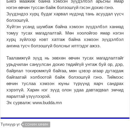
Биеэ маажиж байна хэмээн зүүдэлбэл арьсны ямар
нэгэн өвчин туссан байж болзошгүй гэсэн дохио гэнэ.
Зүүдэндээ хурц будаг харвал нүдэнд тань асуудал үүсч
болзошгүй.
Хүйтэн усанд шумбаж байна хэмээн зүүдэлбэл ханиад
томуу тусах магадлалтай. Мөн хоолойгоо ямар нэгэн
хурц зүйлээр нэвт хатгаж байна хэмээн зүүдэлбэл
ангина тусч болзошгүй болсныг илтгэдэг ажээ.
Тааламжгүй зүүд нь зөвхөн өвчин тусах магадлалтайг
урьдчилан сануулсан дохио төдийгүй унтаж буй ор, дэр,
байрлал тохиромжгүй байгаа, мөн цэвэр агаар дутагдаж
байгаатай холбоотой байж болзошгүй гэнэ. Тиймээс
өвчин туслаа хэмээн юуны түрүүнд яарч сандрах
хэрэггүй. Харин нэг зүүд олон удаа давтагдвал эмчид
яаралтай үзүүлээрэй.
Эх сурвалж: www.budda.mn
Түлхүүр үг
СОНИН ХАЧИН