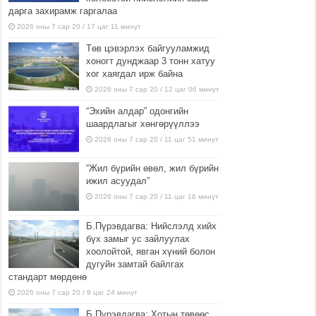
дарга захирамж гаргалаа
2026 оны 7 сар 20 / 17 цаг 11 минут
Төв цэвэрлэх байгууламжид
хоногт дунджаар 3 тонн хатуу
хог хаягдал ирж байна
2026 оны 7 сар 20 / 12 цаг 06 минут
“Эхийн алдар” одонгийн
шаардлагыг хөнгөрүүллээ
2026 оны 7 сар 20 / 11 цаг 51 минут
“Жил бүрийн өвөл, жил бүрийн
ижил асуудал”
2026 оны 7 сар 20 / 11 цаг 16 минут
Б.Пүрэвдагва: Нийслэлд хийх
бүх замыг ус зайлуулах
хоолойтой, явган хүний болон
дугуйн замтай байлгах
стандарт мөрдөнө
2026 оны 7 сар 20 / 9 цаг 24 минут
Б.Пүрэвдагва: Хотын төвөөс