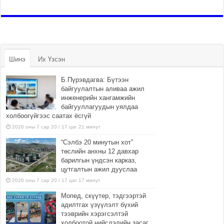
Шинэ
Их Үзсэн
Б.Пүрэвдагва: Бүтээн
байгуулалтын аливаа ажил
инженерийн хангамжийн
байгууллагуудын уялдаа
холбоогүйгээс саатах ёсгүй
2026 оны 7 сар 20 / 17 цаг 21 минут
“Сэлбэ 20 минутын хот”
төслийн анхны 12 давхар
барилгын үндсэн карказ,
цутгалтын ажил дууслаа
2026 оны 7 сар 20 / 17 цаг 17 минут
Мопед, скүүтер, тэдгээртэй
адилтгах үзүүлэлт бүхий
тээврийн хэрэгсэлтэй
холбоотой нийслэлийн засаг