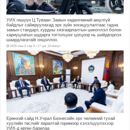
УИХ гишүүн Ц.Туваан: Замын хөдөлгөөний аюулгүй
байдлыг сайжруулахад эрх зүйн зохицуулалтаас гадна
замын стандарт, хурдны хязгаарлалтын шинэчлэл болон
хариуцлагын шударга тогтолцоог цогцоор нь шийдвэрлэх
шаардлагатайг онцоллоо.
2026 оны 6 сар 4 / 17 цаг 10 минут
Ерөнхий сайд Н.Учрал Бизнесийн эрх чөлөөний тухай
хуулийн төслийг яаралтай горимоор хэлэлцүүлэхээр
УИХ-д өргөн барилаа