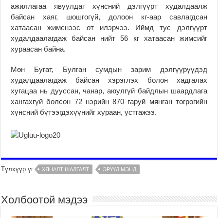
ажиллагаа явуулдаг хүнсний дэлгүүрт худалдаалж
байсан хаяг, шошгогүй, долоон кг-аар савлагдсан
хатаасан жимснээс өт илэрчээ. Иймд тус дэлгүүрт
худалдаалагдаж байсан нийт 56 кг хатаасан жимсийг
хураасан байна.
Мөн Бугат, Булган сумдын зарим дэлгүүрүүдэд
худалдаалагдаж байсан хэрэглэх болон хадгалах
хугацаа нь дууссан, чанар, аюулгүй байдлын шаардлага
хангахгүй болсон 72 нэрийн 870 гаруй мянган төгрөгийн
хүнсний бүтээгдэхүүнийг хураан, устгажээ.
Түлхүүр үг
ХЯНАЛТ ШАЛГАЛТ
ЭРҮҮЛ МЭНД
Холбоотой мэдээ