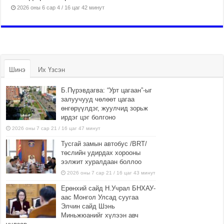
2026 оны 6 сар 4 / 16 цаг 42 минут
Шинэ
Их Үзсэн
Б.Пүрэвдагва: “Урт цагаан”-ыг
залуучууд чөлөөт цагаа
өнгөрүүлдэг, жуулчид зорьж
ирдэг цэг болгоно
2026 оны 7 сар 21 / 16 цаг 47 минут
Тусгай замын автобус /BRT/
төслийн удирдах хорооны
ээлжит хуралдаан боллоо
2026 оны 7 сар 21 / 16 цаг 43 минут
Ерөнхий сайд Н.Учрал БНХАУ-
аас Монгол Улсад суугаа
Элчин сайд Шэнь
Миньжюанийг хүлээн авч