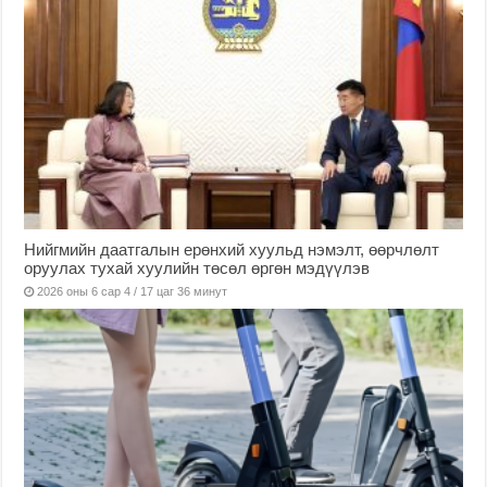
Нийгмийн даатгалын ерөнхий хуульд нэмэлт, өөрчлөлт
оруулах тухай хуулийн төсөл өргөн мэдүүлэв
2026 оны 6 сар 4 / 17 цаг 36 минут