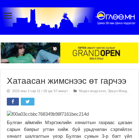
Хатаасан жимснээс өт гарчээ
2015 оны 2 сар 11 / 18 цаг 57 минут
Мэдээ мэдээлэл
,
Эрүүл Мэнд
Булган аймгийн Мэргэжлийн хяналтын газраас цагаан
сарын баярыг угтан хийж буй урьдчилан сэргийлэх
хяналт шалгалтын үеэр Булган сумын 3-р багт үйл