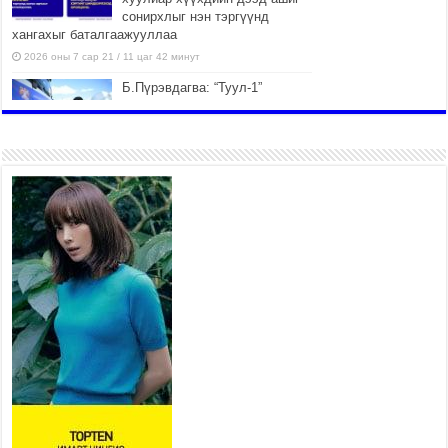
сонирхлыг нэн тэргүүнд
хангахыг баталгаажууллаа
2026 оны 7 сар 21 / 11 цаг 42 минут
Б.Пүрэвдагва: “Туул-1”
коллекторыг ашиглалтад
оруулж байж бид гэр
хорооллыг барилгажуулна
2026 оны 7 сар 21 / 10 цаг 15 минут
НИЙСЛЭЛ, АЙМГИЙН
УДИРДЛАГУУДЫН АЖЛЫГ
ХҮНД СУРТЛЫГ БУУРУУЛЖ,
ИРГЭД, АЖ АХУЙН НЭГЖИЙН
АЧААГ ХЭРХЭН ХӨНГӨЛСНӨӨР ДҮГНЭНЭ
2026 оны 7 сар 21 / 10 цаг 09 минут
Байнгын хорооны дарга
М.Мандхай Цөлжилттэй
тэмцэх тухай НҮБ-ын
конвенцын талуудын 17 дугаар
бага хурал (СОР17)-ын бэлтгэл ажлын явцтай
танилцлаа
2026 оны 7 сар 21 / 10 цаг 03 минут