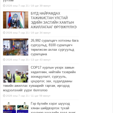
уулзав
2026 оны 7 сар 21 / 16 цаг 39 минут
БҮГД НАЙРАМДАХ
ТАЖИКИСТАН УЛСТАЙ
ЭДИЙН ЗАСГИЙН ХАМТЫН
АЖИЛЛАГААГ ӨРГӨЖҮҮЛНЭ
2026 оны 7 сар 21 / 16 цаг 34 минут
26,992 суралцагч хотхоны бага
сургуульд, 8100 суралцагч
төрөлжсөн ахлах сургуульд
суралцана
2026 оны 7 сар 21 / 13 цаг 43 минут
COP17 хурлын үеэрх замын
хөдөлгөөн, нийтийн тээврийн
зохицуулалт, сургууль,
цэцэрлэг, зах, худалдааны
төвийн ажиллах хуваарийг гаргаж, иргэдэд
мэдээлэхийг үүрэг болголоо
2026 оны 7 сар 21 / 11 цаг 59 минут
Гэр бүлийн хэрэг шүүхэд
хянан шийдвэрлэх тухай
хуулиар хүүхдийн дээд ашиг