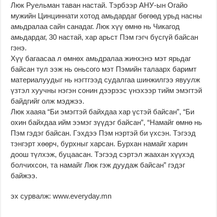
Люк Руельман таван настай. Тэрбээр АНУ-ын Огайо
мужийн Цинциннати хотод амьдардаг бөгөөд урьд насны
амьдралаа сайн санадаг. Люк хүү өмнө нь Чикагод
амьдардаг, 30 настай, хар арьст Пэм гэгч бүсгүй байсан
гэнэ.
Хүү багаасаа л өмнөх амьдралаа жинхэнэ мэт ярьдаг
байсан тул ээж нь оньсого мэт Пэмийн талаарх баримт
материалуудыг нь нэгтгээд судалгаа шинжилгээ явуулж
үзтэл хуучны нэгэн сонин дээрээс үнэхээр тийм эмэгтэй
байдгийг олж мэджээ.
Люк хааяа “Би эмэгтэй байхдаа хар үстэй байсан”, “Би
охин байхдаа ийм ээмэг зүүдэг байсан”, “Намайг өмнө нь
Пэм гэдэг байсан. Гэхдээ Пэм нэртэй би үхсэн. Тэгээд
тэнгэрт хөөрч, бурхныг харсан. Бурхан намайг харин
доош түлхэж, буцаасан. Тэгээд сэртэл жаахан хүүхэд
болчихсон, та намайг Люк гэж дуудаж байсан” гэдэг
байжээ.
эх сурвалж: www.everyday.mn