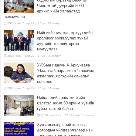
бодлогын хүрээнд Баянгол,
Чингэлтэй дүүргийн 5000
өрхийг хийн халаалтад
шилжүүлэв
2026 оны 7 сар 22 / 17 цаг 14 минут
Нийгмийн сүлжээнд хүүхдийн
оролцоог зохицуулах тухай
хуулийн төслийг өргөн
мэдүүллээ
2026 оны 7 сар 22 / 17 цаг 09 минут
УИХ-ын гишүүн А.Ариунзаяа
“Нээлттэй парламент” танхимд
ажиллаж, иргэдийн саналыг
сонслоо
2026 оны 7 сар 22 / 17 цаг 04 минут
Нийслэлийн өвөлжилтийн
бэлтгэл ажил 50 орчим хувийн
гүйцэтгэлтэй байна
2026 оны 7 сар 22 / 14 цаг 15 минут
Хүн амын хүнсний хэрэгцээг
дотоодын үйлдвэрлэлээр нэн
тэргүүнд хангах зарчмыг