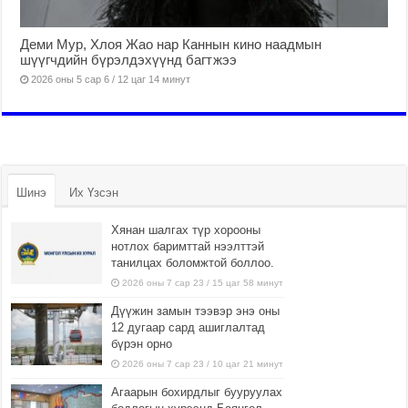
Деми Мур, Хлоя Жао нар Каннын кино наадмын
шүүгчдийн бүрэлдэхүүнд багтжээ
2026 оны 5 сар 6 / 12 цаг 14 минут
Шинэ
Их Үзсэн
Хянан шалгах түр хорооны
нотлох баримттай нээлттэй
танилцах боломжтой боллоо.
2026 оны 7 сар 23 / 15 цаг 58 минут
Дүүжин замын тээвэр энэ оны
12 дугаар сард ашиглалтад
бүрэн орно
2026 оны 7 сар 23 / 10 цаг 21 минут
Агаарын бохирдлыг бууруулах