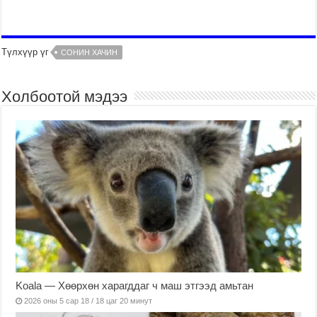
Түлхүүр үг
СОНИН ХАЧИН
Холбоотой мэдээ
Koala — Хөөрхөн харагддаг ч маш этгээд амьтан
2026 оны 5 сар 18 / 18 цаг 20 минут