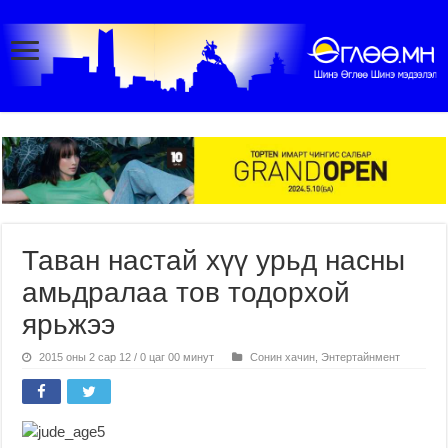
Таван настай хүү урьд насны
амьдралаа тов тодорхой
ярьжээ
2015 оны 2 сар 12 / 0 цаг 00 минут
Сонин хачин
,
Энтертайнмент