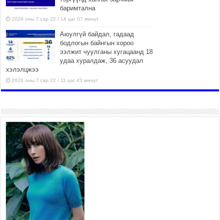
баримтална
2026 оны 7 сар 22 / 14 цаг 07 минут
Аюулгүй байдал, гадаад
бодлогын байнгын хороо
ээлжит чуулганы хугацаанд 18
удаа хуралдаж, 36 асуудал
хэлэлцжээ
2026 оны 7 сар 22 / 11 цаг 43 минут
“4 улирлын турш үйл
ажиллагаа явуулах
боломжтой-Хүүхэд хөгжүүлэх
төв” байгуулах төсөлд төр,
хувийн хэвшлийн түншлэлийн хүрээнд хамтран
ажиллахыг урьж байна
2026 оны 7 сар 22 / 9 цаг 28 минут
Б.Пүрэвдагва: “Урт цагаан”-ыг
залуучууд чөлөөт цагаа
өнгөрүүлдэг, жуулчид зорьж
ирдэг цэг болгоно
2026 оны 7 сар 21 / 16 цаг 47 минут
Тусгай замын автобус /BRT/ төслийн удирдах