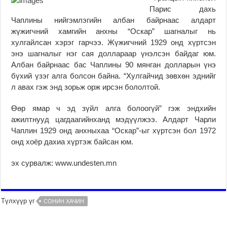
Парис дахь
Чаплины нийгэмлэгийн албан байрнаас алдарт
жүжигчний хамгийн анхны “Оскар” шагналыг нь
хулгайлсан хэрэг гарчээ. Жүжигчний 1929 онд хүртсэн
энэ шагналыг нэг сая доллараар үнэлсэн байдаг юм.
Албан байрнаас бас Чаплины 90 мянган долларын үнэ
бүхий үзэг алга болсон байна. “Хулгайчид зөвхөн эднийг
л авах гэж энд зорьж орж ирсэн бололтой.
Өөр ямар ч эд зүйл алга болоогүй” гэж эндхийн
ажилтнууд цагдаагийнханд мэдүүлжээ. Алдарт Чарли
Чаплин 1929 онд анхныхаа “Оскар”-ыг хүртсэн бол 1972
онд хоёр дахиа хүртэж байсан юм.
эх сурвалж: www.undesten.mn
Түлхүүр үг
СОНИН ХАЧИН