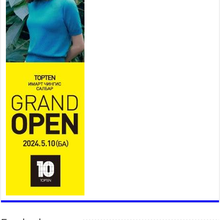
залуучууд чөлөөт цагаа
өнгөрүүлдэг, жуулчид зорьж
ирдэг цэг болгоно
2026 оны 7 сар 21 / 16 цаг 47 минут
Тусгай замын автобус /BRT/ төслийн удирдах
хорооны ээлжит хуралдаан боллоо
2026 оны 7 сар 21 / 16 цаг 43 минут
Ерөнхий сайд Н.Учрал БНХАУ-аас Монгол Улсад
суугаа Элчин сайд Шэнь Миньжюанийг хүлээн
авч уулзав
2026 оны 7 сар 21 / 16 цаг 39 минут
БҮГД НАЙРАМДАХ ТАЖИКИСТАН УЛСТАЙ
ЭДИЙН ЗАСГИЙН ХАМТЫН АЖИЛЛАГААГ
ӨРГӨЖҮҮЛНЭ
2026 оны 7 сар 21 / 16 цаг 34 минут
26,992 суралцагч хотхоны бага сургуульд, 8100
суралцагч төрөлжсөн ахлах сургуульд
суралцана
2026 оны 7 сар 21 / 13 цаг 43 минут
COP17 хурлын үеэрх замын хөдөлгөөн, нийтийн