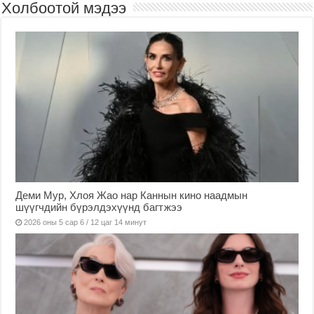
Холбоотой мэдээ
Деми Мур, Хлоя Жао нар Каннын кино наадмын
шүүгчдийн бүрэлдэхүүнд багтжээ
2026 оны 5 сар 6 / 12 цаг 14 минут