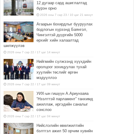
12 дугаар сард ашиглалтад
бүрэн орно
2026 оны 7 сар 23 / 10 цаг 21 минут
Агаарын бохирдлыг бууруулах
бодлогын хүрээнд Баянгол,
Чингэлтэй дүүргийн 5000
өрхийг хийн халаалтад
шилжүүлэв
2026 оны 7 сар 22 / 17 цаг 14 минут
Нийгмийн сүлжээнд хүүхдийн
оролцоог зохицуулах тухай
хуулийн төслийг өргөн
мэдүүллээ
2026 оны 7 сар 22 / 17 цаг 09 минут
УИХ-ын гишүүн А.Ариунзаяа
“Нээлттэй парламент” танхимд
ажиллаж, иргэдийн саналыг
сонслоо
2026 оны 7 сар 22 / 17 цаг 04 минут
Нийслэлийн өвөлжилтийн
бэлтгэл ажил 50 орчим хувийн