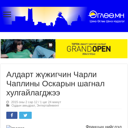
Алдарт жүжигчин Чарли
Чаплины Оскарын шагнал
хулгайлагджээ
2015 оны 2 сар 12 / 1 цаг 24 минут
Оддын амьдрал
,
Энтертайнмент
Францын нийслэл