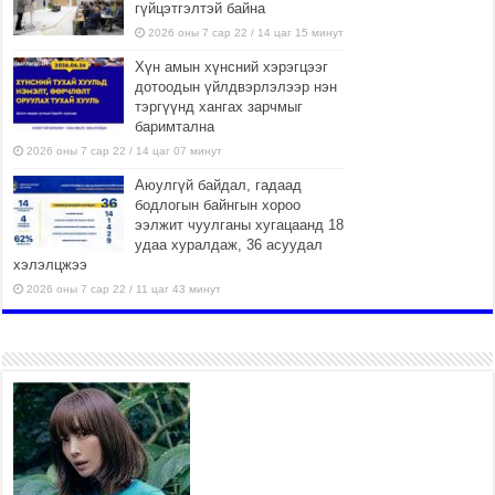
гүйцэтгэлтэй байна
2026 оны 7 сар 22 / 14 цаг 15 минут
Хүн амын хүнсний хэрэгцээг
дотоодын үйлдвэрлэлээр нэн
тэргүүнд хангах зарчмыг
баримтална
2026 оны 7 сар 22 / 14 цаг 07 минут
Аюулгүй байдал, гадаад
бодлогын байнгын хороо
ээлжит чуулганы хугацаанд 18
удаа хуралдаж, 36 асуудал
хэлэлцжээ
2026 оны 7 сар 22 / 11 цаг 43 минут
“4 улирлын турш үйл
ажиллагаа явуулах
боломжтой-Хүүхэд хөгжүүлэх
төв” байгуулах төсөлд төр,
хувийн хэвшлийн түншлэлийн хүрээнд хамтран
ажиллахыг урьж байна
2026 оны 7 сар 22 / 9 цаг 28 минут
Б.Пүрэвдагва: “Урт цагаан”-ыг