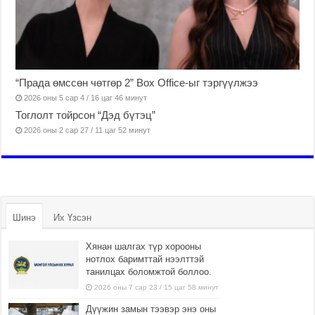
“Прада өмссөн чөтгөр 2” Box Office-ыг тэргүүлжээ
2026 оны 5 сар 4 / 16 цаг 46 минут
Тоглолт тойрсон “Дэд бүтэц”
2026 оны 2 сар 27 / 11 цаг 52 минут
Шинэ
Их Үзсэн
Хянан шалгах түр хорооны
нотлох баримттай нээлттэй
танилцах боломжтой боллоо.
2026 оны 7 сар 23 / 15 цаг 58 минут
Дүүжин замын тээвэр энэ оны