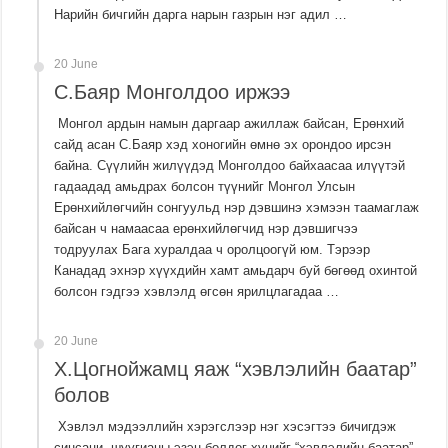
Нарийн бичгийн дарга нарын газрын нэг адил …
20 June
С.Баяр Монголдоо иржээ
Монгол ардын намын даргаар ажиллаж байсан, Ерөнхий
сайд асан С.Баяр хэд хоногийн өмнө эх орондоо ирсэн
байна. Сүүлийн жилүүдэд Монголдоо байхаасаа илүүтэй
гадаадад амьдрах болсон түүнийг Монгол Улсын
Ерөнхийлөгчийн сонгуульд нэр дэвшинэ хэмээн таамаглаж
байсан ч намаасаа ерөнхийлөгчид нэр дэвшигчээ
тодруулах Бага хуралдаа ч оролцоогүй юм. Тэрээр
Канадад эхнэр хүүхдийн хамт амьдарч буй бөгөөд охинтой
болсон гэдгээ хэвлэлд өгсөн ярилцлагадаа …
20 June
Х.Цогнойжамц яаж “хэвлэлийн баатар”
болов
Хэвлэл мэдээллийн хэрэгслээр нэг хэсэгтээ бичигдэж
синсаци, шуугианы эзэн болдог хүнийг “хэвлэлийн баатар”