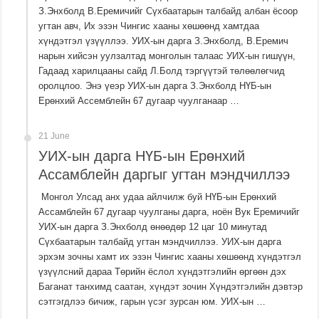
З.Энхболд В.Еремичийг Сүхбаатарын талбайд албан ёсоор
угтан авч, Их эзэн Чингис хааны хөшөөнд хамтдаа
хүндэтгэл үзүүллээ. УИХ-ын дарга З.Энхболд, В.Еремич
нарын хийсэн уулзалтад монголын талаас УИХ-ын гишүүн,
Гадаад харилцааны сайд Л.Болд тэргүүтэй төлөөлөгчид
оролцлоо. Энэ үеэр УИХ-ын дарга З.Энхболд НҮБ-ын
Ерөнхий Ассемблейн 67 дугаар чуулганаар …
21 June
УИХ-ын дарга НҮБ-ын Ерөнхий
Ассамблейн даргыг угтан мэндчиллээ
Монгол Улсад анх удаа айлчилж буй НҮБ-ын Ерөнхий
Ассамблейн 67 дугаар чуулганы дарга, ноён Вук Еремичийг
УИХ-ын дарга З.Энхболд өнөөдөр 12 цаг 10 минутад
Сүхбаатарын талбайд угтан мэндчиллээ. УИХ-ын дарга
эрхэм зочны хамт их эзэн Чингис хааны хөшөөнд хүндэтгэл
үзүүлсний дараа Төрийн ёслол хүндэтгэлийн өргөөн дэх
Баганат танхимд саатан, хүндэт зочин Хүндэтгэлийн дэвтэр
сэтгэгдлээ бичиж, гарын үсэг зурсан юм. УИХ-ын …