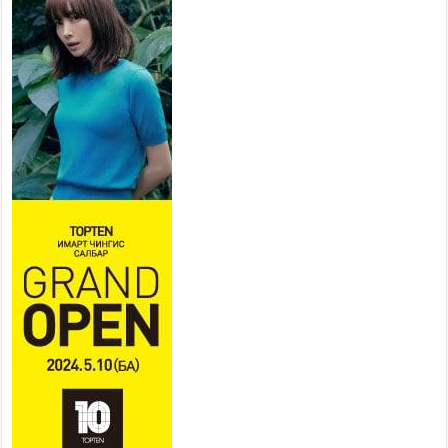
УИХ-ын дарга С.Бямбацогт
төрийг төлөөлөн Сутай
хайрхны тэнгэрийг тахих
төрийн тахилгад оролцлоо
2026 оны 8 сар 6 / 16 цаг 30 минут
Байнгын хорооны дарга Г.Тэмүүлэн тэргүүтэй
УИХ-ын гишүүд БНСУ-ын Үндэсний Ассамблейн
гишүүдийг хүлээн авч уулзав
2026 оны 8 сар 6 / 16 цаг 24 минут
“Туул усан цогцолбор” төслийн нэгдүгээр шатны
ТЭЗҮ-ийг боловсруулах ажил 90 хувийн
гүйцэтгэлтэй байна
2026 оны 8 сар 6 / 14 цаг 14 минут
Татварын өрийг барагдуулахдаа орлогын 30
хувийг татвар төлөгчид үлдээхээр хуульчилж,
татварын тайлангаа залруулах хугацааг хоёр
жил болгон сунгажээ
2026 оны 8 сар 6 / 14 цаг 10 минут
Нэгдүгээр хорооллын арын замыг наймдугаар
сарын 6-ны 23:00 цагаас түр хааж, борооны ус
зайлуулах шугамын хөндлөн сэтэлгээ хийнэ