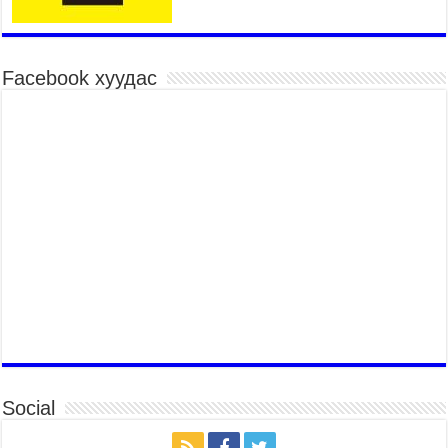
2026 оны 8 сар 6 / 11 цаг 40 минут
Өвөлжилтийн бэлтгэл ажлын хүрээнд Шадар
сайд Н.Номтойбаяр Дорноговь аймагт ажиллав
Facebook хуудас
2026 оны 8 сар 6 / 9 цаг 25 минут
Өвөлжилтийн бэлтгэл ажлын хүрээнд Шадар
сайд Н.Номтойбаяр Дорнод аймагт ажиллав
2026 оны 8 сар 5 / 18 цаг 19 минут
Бүх шатанд хэмнэлтийн горимд шилжиж, найр
наадам, зөвлөгөөн, гадаад томилолтыг
хориглолоо
2026 оны 8 сар 5 / 16 цаг 27 минут
УИХ-ын дарга С.Бямбацогт Зүүн Азийн
эрэгтэйчүүдийн волейболын аварга
шалгаруулах тэмцээнийг нээж, баг тамирчдад
амжилт хүслээ
2026 оны 8 сар 5 / 16 цаг 22 минут
Төрийн байгуулалтын байнгын хороо 23 удаа
Social
хуралдаж, 72 асуудлыг хэлэлцэж, 4 хуулийн
төсөл, УИХ-ын тогтоолын 16 төслийг
батлуулжээ