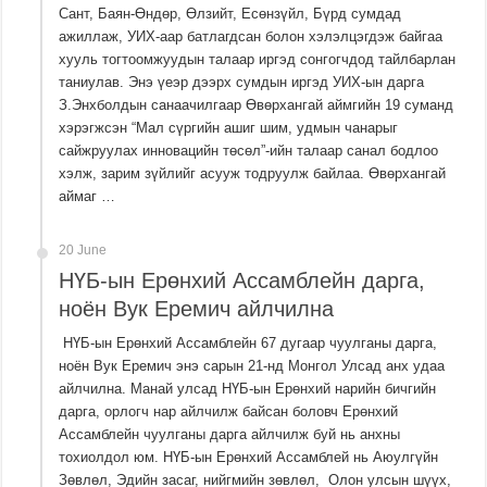
Сант, Баян-Өндөр, Өлзийт, Есөнзүйл, Бүрд сумдад
ажиллаж, УИХ-аар батлагдсан болон хэлэлцэгдэж байгаа
хууль тогтоомжуудын талаар иргэд сонгогчдод тайлбарлан
таниулав. Энэ үеэр дээрх сумдын иргэд УИХ-ын дарга
З.Энхболдын санаачилгаар Өвөрхангай аймгийн 19 суманд
хэрэгжсэн “Мал сүргийн ашиг шим, удмын чанарыг
сайжруулах инновацийн төсөл”-ийн талаар санал бодлоо
хэлж, зарим зүйлийг асууж тодруулж байлаа. Өвөрхангай
аймаг …
20 June
НҮБ-ын Ерөнхий Ассамблейн дарга,
ноён Вук Еремич айлчилна
НҮБ-ын Ерөнхий Ассамблейн 67 дугаар чуулганы дарга,
ноён Вук Еремич энэ сарын 21-нд Монгол Улсад анх удаа
айлчилна. Манай улсад НҮБ-ын Ерөнхий нарийн бичгийн
дарга, орлогч нар айлчилж байсан боловч Ерөнхий
Ассамблейн чуулганы дарга айлчилж буй нь анхны
тохиолдол юм. НҮБ-ын Ерөнхий Ассамблей нь Аюулгүйн
Зөвлөл, Эдийн засаг, нийгмийн зөвлөл, Олон улсын шүүх,