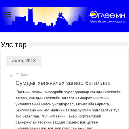
Улс төр
June, 2013
22 June
Сумдыг хөгжүүлэх загвар баталлаа
Засгийн газрын өнөөдрийн хуралдаанаар сумдын хөгжлийн
загвар, сумдын хөгжлийн загварт хамаарах нийгмийн
үйлчилгээний болон үйлдвэрлэл, бизнесийн барилга,
байгууламжийн нэг маягийн загвар зургийн жагсаалтыг тус
тус баталлаа. Үйлчилгээний чанар, хүртээмжийг
сайжруулан төсвийн зардал хэмнэх нэг цэгийн
үйлчилгээний цэг, нэг дор байрлан ажиллах