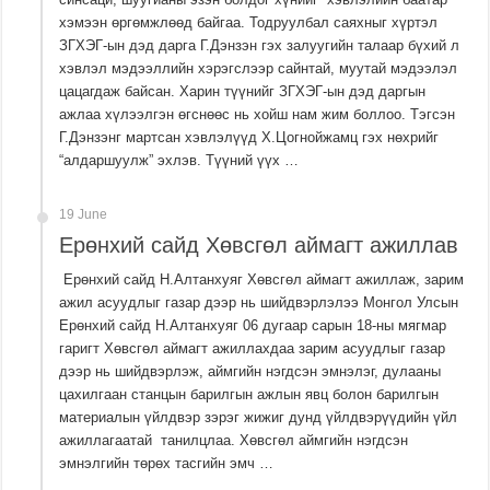
хэмээн өргөмжлөөд байгаа. Тодруулбал саяхныг хүртэл
ЗГХЭГ-ын дэд дарга Г.Дэнзэн гэх залуугийн талаар бүхий л
хэвлэл мэдээллийн хэрэгслээр сайнтай, муутай мэдээлэл
цацагдаж байсан. Харин түүнийг ЗГХЭГ-ын дэд даргын
ажлаа хүлээлгэн өгснөөс нь хойш нам жим боллоо. Тэгсэн
Г.Дэнзэнг мартсан хэвлэлүүд Х.Цогнойжамц гэх нөхрийг
“алдаршуулж” эхлэв. Түүний үүх …
19 June
Ерөнхий сайд Хөвсгөл аймагт ажиллав
Ерөнхий сайд Н.Алтанхуяг Хөвсгөл аймагт ажиллаж, зарим
ажил асуудлыг газар дээр нь шийдвэрлэлээ Монгол Улсын
Ерөнхий сайд Н.Алтанхуяг 06 дугаар сарын 18-ны мягмар
гаригт Хөвсгөл аймагт ажиллахдаа зарим асуудлыг газар
дээр нь шийдвэрлэж, аймгийн нэгдсэн эмнэлэг, дулааны
цахилгаан станцын барилгын ажлын явц болон барилгын
материалын үйлдвэр зэрэг жижиг дунд үйлдвэрүүдийн үйл
ажиллагаатай танилцлаа. Хөвсгөл аймгийн нэгдсэн
эмнэлгийн төрөх тасгийн эмч …