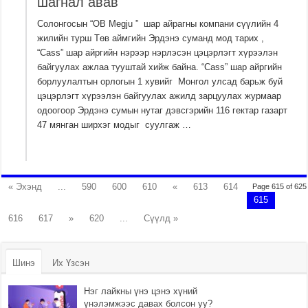
шагнал авав
Солонгосын “OB Megju ” шар айрагны компани сүүлийн 4
жилийн турш Төв аймгийн Эрдэнэ суманд мод тарих ,
“Cass” шар айргийн нэрээр нэрлэсэн цэцэрлэгт хүрээлэн
байгуулах ажлаа тууштай хийж байна. “Cass” шар айргийн
борлуулалтын орлогын 1 хувийг Монгол улсад барьж буй
цэцэрлэгт хүрээлэн байгуулах ажилд зарцуулах журмаар
одоогоор Эрдэнэ сумын нутаг дэвсгэрийн 116 гектар газарт
47 мянган ширхэг модыг суулгаж …
« Эхэнд
...
590
600
610
«
613
614
Page 615 of 625
615
616
617
»
620
...
Сүүлд »
Шинэ
Их Үзсэн
Нэг лайкны үнэ цэнэ хүний
үнэлэмжээс давах болсон уу?