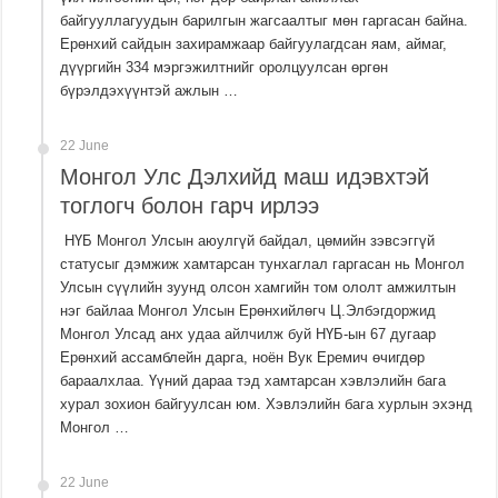
байгууллагуудын барилгын жагсаалтыг мөн гаргасан байна.
Ерөнхий сайдын захирамжаар байгуулагдсан яам, аймаг,
дүүргийн 334 мэргэжилтнийг оролцуулсан өргөн
бүрэлдэхүүнтэй ажлын …
22 June
Монгол Улс Дэлхийд маш идэвхтэй
тоглогч болон гарч ирлээ
НҮБ Монгол Улсын аюулгүй байдал, цөмийн зэвсэггүй
статусыг дэмжиж хамтарсан тунхаглал гаргасан нь Монгол
Улсын сүүлийн зуунд олсон хамгийн том ололт амжилтын
нэг байлаа Монгол Улсын Ерөнхийлөгч Ц.Элбэгдоржид
Монгол Улсад анх удаа айлчилж буй НҮБ-ын 67 дугаар
Ерөнхий ассамблейн дарга, ноён Вук Еремич өчигдөр
бараалхлаа. Үүний дараа тэд хамтарсан хэвлэлийн бага
хурал зохион байгуулсан юм. Хэвлэлийн бага хурлын эхэнд
Монгол …
22 June