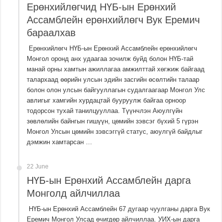
Ерөнхийлөгчид НҮБ-ын Ерөнхий
Ассамблейн ерөнхийлөгч Вук Еремич
бараалхав
Ерөнхийлөгч НҮБ-ын Ерөнхий Ассамблейн ерөнхийлөгч
Монгол оронд анх удаагаа зочилж буйд болон НҮБ-тай
манай орны хамтын ажиллагаа амжилттай хөгжиж байгаад
талархаад өөрийн улсын эдийн засгийн өсөлтийн талаар
болон олон улсын байгууллагын судалгаагаар Монгол Улс
авлигыг хамгийн хурдацтай бууруулж байгаа орноор
тодорсон тухай танилцууллаа. Түүнчлэн Аюулгүйн
зөвлөлийн байнгын гишүүн, цөмийн зэвсэг бүхий 5 гүрэн
Монгол Улсын цөмийн зэвсэггүй статус, аюулгүй байдлыг
дэмжин хамтарсан …
22 June
НҮБ-ын Ерөнхий Ассамблейн дарга
Монголд айлчиллаа
НҮБ-ын Ерөнхий Ассамблейн 67 дугаар чуулганы дарга Вук
Еремич Монгол Улсад өчигдөр айлчиллаа. УИХ-ын дарга