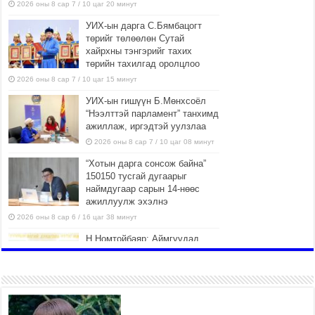
2026 оны 8 сар 7 / 10 цаг 20 минут
УИХ-ын дарга С.Бямбацогт
төрийг төлөөлөн Сутай
хайрхны тэнгэрийг тахих
төрийн тахилгад оролцлоо
2026 оны 8 сар 7 / 10 цаг 15 минут
УИХ-ын гишүүн Б.Мөнхсоёл
“Нээлттэй парламент” танхимд
ажиллаж, иргэдтэй уулзлаа
2026 оны 8 сар 7 / 10 цаг 08 минут
“Хотын дарга сонсож байна”
150150 тусгай дугаарыг
наймдугаар сарын 14-нөөс
ажиллуулж эхэлнэ
2026 оны 8 сар 6 / 16 цаг 38 минут
Н.Номтойбаяр: Аймгуудад
тулгамдаж буй асуудлуудыг
долоо хоног бүр Засгийн
газрын хуралдаанд
танилцуулж, шийдвэрлүүлнэ
2026 оны 8 сар 6 / 16 цаг 34 минут