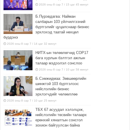
2026 оны 8 сар 7 / 15 цаг 45 минут
Б.Пүрэвдагва: Найман
салбарын 103 үйлчилгээний
бүртгэлийг цуцалснаар бизнес
эрхлэхэд таатай нөхцөл
бүрдэнэ
2026 оны 8 сар 7 / 14 цаг 32 минут
НИТХ-ын төлөөлөгчид COP17
бага хурлын бэлтгэл ажлын
талаар мэдээлэл сонслоо
2026 оны 8 сар 7 / 10 цаг 58 минут
Б.Сэмжидмаа: Зөвшөөрлийн
шинжтэй 103 бүртгэлээс
нийслэлийн бизнес
эрхлэгчдийг чөлөөллөө
2026 оны 8 сар 7 / 10 цаг 25 минут
ТБХ 67 асуудал хэлэлцэж,
нийслэлийн төсвийн талаарх
ерөнхий хяналтын сонсгол
зохион байгуулсан байна