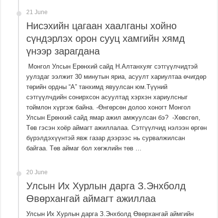
21 June
Нисэхийн цагаан хаалганы хойно
сүндэрлэх орон сууц хамгийн хямд
үнээр зарагдана
Монгол Улсын Ерөнхий сайд Н.Алтанхуяг сэтгүүлчидтэй
уулздаг ээлжит 30 минутын яриа, асуулт хариултаа өчигдөр
төрийн ордны “А” танхимд явуулсан юм.Түүний
сэтгүүлчдийн сонирхсон асуултад хэрхэн хариулсныг
тоймлон хүргэж байна. -Өнгөрсөн долоо хоногт Монгол
Улсын Ерөнхий сайд ямар ажил амжуулсан бэ? -Хөвсгөл,
Төв гэсэн хоёр аймагт ажиллалаа. Сэтгүүлчид нэлээн өргөн
бүрэлдэхүүнтэй явж газар дээрээс нь сур­валжилсан
байгаа. Төв аймаг бол хөгжлийн төв …
20 June
Улсын Их Хурлын дарга З.Энхболд
Өвөрхангай аймагт ажиллаа
Улсын Их Хурлын дарга З.Энхболд Өвөрхангай аймгийн