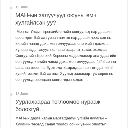
19 June
МАН-ын залуучууд оюуны өмч
хулгайлсан уу?
Монгол Улсын Ерөнхийлөгчийн сонгуульд нэр дэвшин
өрсөлдөж байгаа гурван намын нэр дэвшигчээс хэн нь
хилийн чанад дахь монголчуудаас олонхийн дэмжлэг
хүлээв гэдэг асуулт олны анхаарлыг татаж эхэллээ.
Сонгуулийн Ерөнхий Хорооны мэдээлснээр энэ удаагийн
сонгуульд хилийн чанад дахь монголчуудаас 4248 сонгогч
саналаа өгсөн нь бүртгэлд хамрагдсан сонгогчдын 68.2
хувийг эзэлж байгаа юм. Хуульд зааснаар тус хороо нь
сонгуульд оролцсон сонгогчдын хэдэн …
18 June
Уурлахаараа тоглоомоо нурааж
болохгүй…
МАН-ын дарга нарын мартагдаагүй үгсийн чуулган –
Хуулийн төсөлд санал тоолох орчин үеийн ололтыг