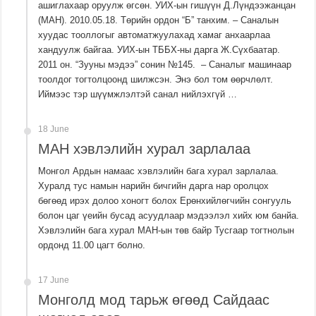
ашиглахаар оруулж өгсөн. УИХ-ын гишүүн Д.Лүндээжанцан
(МАН). 2010.05.18. Төрийн ордон “Б” танхим. – Саналын
хуудас тооллогыг автоматжуулахад хамаг анхаарлаа
хандуулж байгаа. УИХ-ын ТББХ-ны дарга Ж.Сүхбаатар.
2011 он. “Зууны мэдээ” сонин №145. – Саналыг машинаар
тоолдог тогтолцоонд шилжсэн. Энэ бол том өөрчлөлт.
Иймээс тэр шүүмжлэлтэй санал нийлэхгүй …
18 June
МАН хэвлэлийн хурал зарлалаа
Монгол Ардын намаас хэвлэлийн бага хурал зарлалаа.
Хуралд тус намын нарийн бичгийн дарга нар оролцох
бөгөөд ирэх долоо хоногт болох Ерөнхийлөгчийн сонгууль
болон цаг үеийн бусад асуудлаар мэдээлэл хийх юм банйа.
Хэвлэлийн бага хурал МАН-ын төв байр Тусгаар тогтнолын
ордонд 11.00 цагт болно.
17 June
Монголд мод тарьж өгөөд Сайдаас