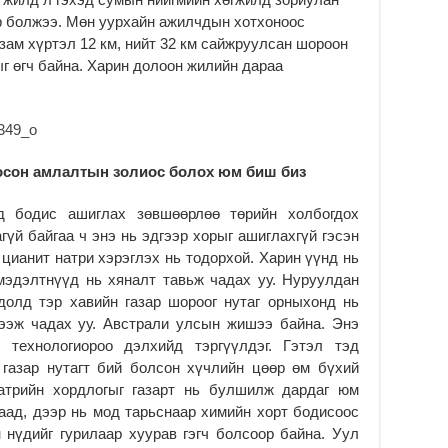
2
ар болжээ. Мөн уурхайн ажилчдын хотхоноос
Б.
зам хүртэл 12 км, нийт 32 км сайжруулсан шороон
чи
г өгч байна. Харин долоон жилийн дараа
бо
2
Ха
за
үр
осон амлалтын золиос болох юм биш биз
2
д бодис ашиглах зөвшөөрлөө төрийн холбогдох
Ус
гүй байгаа ч энэ нь эдгээр хорыг ашиглахгүй гэсэн
ба
сэ
цианит натри хэрэглэх нь тодорхой. Харин үүнд нь
га
мэдэлтнүүд нь хяналт тавьж чадах уу. Нуруулдан
2
долд тэр хавийн газар шороог нутаг орныхонд нь
гээж чадах уу. Австрали улсын жишээ байна. Энэ
31
 технологиороо дэлхийд тэргүүлдэг. Гэтэл тэд
үе
ба
 газар нутагт бий болсон хүчлийн цөөр өм бүхий
2
натрийн хордлогыг газарт нь булшилж дардаг юм
аад, дээр нь мод тарьснаар химийн хорт бодисоос
Ая
н нүдийг гурилаар хуурав гэгч болсоор байна. Уул
2