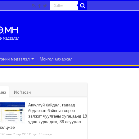
гэний мэдээлэл
Монгол бахархал
инэ
Их Үзсэн
Аюулгүй байдал, гадаад
бодлогын байнгын хороо
ээлжит чуулганы хугацаанд 18
удаа хуралдаж, 36 асуудал
лэлцжээ
026 оны 7 сар 22 / 11 цаг 43 минут