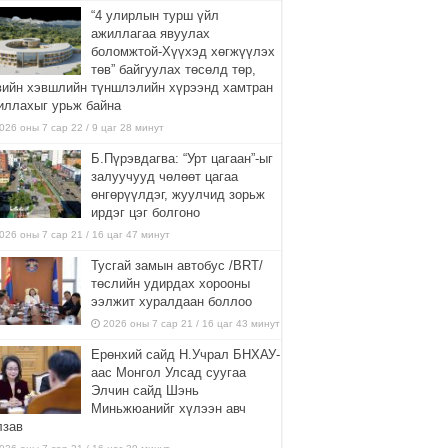
“4 улирлын турш үйл
ажиллагаа явуулах
боломжтой-Хүүхэд хөгжүүлэх
төв” байгуулах төсөлд төр,
вийн хэвшлийн түншлэлийн хүрээнд хамтран
иллахыг урьж байна
026 оны 7 сар 22 / 9 цаг 28 минут
Б.Пүрэвдагва: “Урт цагаан”-ыг
залуучууд чөлөөт цагаа
өнгөрүүлдэг, жуулчид зорьж
ирдэг цэг болгоно
026 оны 7 сар 21 / 16 цаг 47 минут
Тусгай замын автобус /BRT/
төслийн удирдах хорооны
ээлжит хуралдаан боллоо
2026 оны 7 сар 21 / 16 цаг 43 минут
Ерөнхий сайд Н.Учрал БНХАУ-
аас Монгол Улсад суугаа
Элчин сайд Шэнь
Миньжюанийг хүлээн авч
лзав