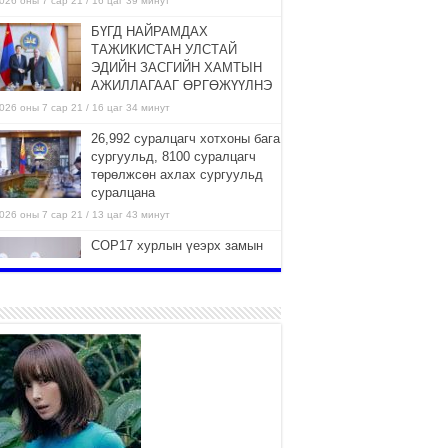
026 оны 7 сар 21 / 16 цаг 39 минут
БҮГД НАЙРАМДАХ
ТАЖИКИСТАН УЛСТАЙ
ЭДИЙН ЗАСГИЙН ХАМТЫН
АЖИЛЛАГААГ ӨРГӨЖҮҮЛНЭ
026 оны 7 сар 21 / 16 цаг 34 минут
26,992 суралцагч хотхоны бага
сургуульд, 8100 суралцагч
төрөлжсөн ахлах сургуульд
суралцана
026 оны 7 сар 21 / 13 цаг 43 минут
COP17 хурлын үеэрх замын
хөдөлгөөн, нийтийн тээврийн
зохицуулалт, сургууль,
цэцэрлэг, зах, худалдааны
вийн ажиллах хуваарийг гаргаж, иргэдэд
дээлэхийг үүрэг болголоо
026 оны 7 сар 21 / 11 цаг 59 минут
Гэр бүлийн хэрэг шүүхэд
хянан шийдвэрлэх тухай
хуулиар хүүхдийн дээд ашиг
сонирхлыг нэн тэргүүнд