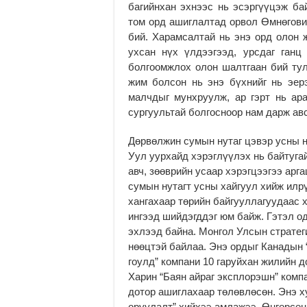
багийнхан эхнээс нь эсэргүүцэж бай
том орд ашиглалтад орвол Өмнөгови
бий. Харамсалтай нь энэ орд олон 
ухсан нүх үлдээгээд, урсдаг ганц
болгоомжлох олон шалтгаан бий тул
жим болсон нь энэ бүхнийг нь эерэ
малчдыг мунхруулж, ар гэрт нь арав
сургуультай болгосноор нам дарж ав
Дөрвөлжин сумын нутаг цэвэр усны нө
Уул уурхайд хэрэглүүлэх нь байтугай
авч, зөөврийн усаар хэрэгцээгээ арг
сумын нутагт усны хайгуул хийж илр
хангахаар төрийн байгууллагуудаас х
ингээд шийдэгддэг юм байж. Гэтэл од
эхлээд байна. Монгол Улсын стратег
нөөцтэй байлаа. Энэ ордыг Канадын 
гоулд” компани 10 гаруйхан жилийн д
Харин “Баян айраг эксплорэшн” комп
дотор ашиглахаар төлөвлөсөн. Энэ х
оруулалт” хийхээ амлажээ. Өнгөрсөн