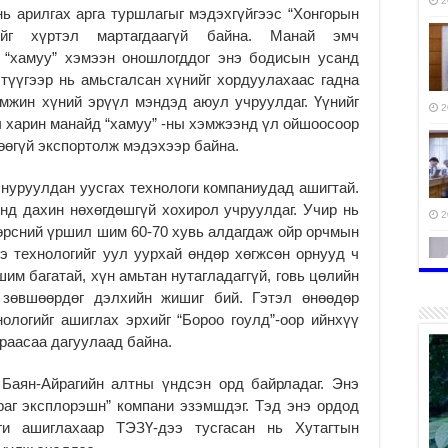
2
нь арилгах арга туршлагыг мэдэхгүйгээс “Хонгорын
ийг хүртэл мартагдаагүй байна. Манай эмч
 “хамуу” хэмээн оношлогддог энэ бодисын усанд
түүгээр нь амьсгалсан хүнийг хордуулахаас гадна
мжин хүний эрүүл мэндэд аюул учруулдаг. Үүнийг
2
 харин манайд “хамуу” -ны хэмжээнд үл ойшоосоор
дөөгүй экспортолж мэдэхээр байна.
 нуруулдан уусгах технологи компаниудад ашигтай.
нд дахин нөхөгдөшгүй хохирол учруулдаг. Учир нь
2
хөрсний үршил шим 60-70 хувь алдагдаж ойр орчмын
э технологийг уул уурхай өндөр хөгжсөн орнууд ч
шим багатай, хүн амьтан нутагладаггүй, говь цөлийн
 зөвшөөрдөг дэлхийн жишиг бий. Гэтэл өнөөдөр
тө
ологийг ашиглах эрхийг “Бороо гоулд”-оор ийнхүү
мэ
раасаа дагуулаад байна.
2
Баян-Айрагийн алтны үндсэн орд байрладаг. Энэ
раг эксплорэшн” компани эзэмшдэг. Тэд энэ ордод
ги ашиглахаар ТЭЗҮ-дээ тусгасан нь Хутагтын