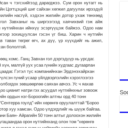
сан ч тэгсхийгээд дарагджээ. Сум орон нутагт нь
“С
йн Цогтцэций шиг сайхан хөгжил дагуулах ирээдүй
да
жилийн насгүй, хэдхэн жилийн дотор ухаж төнхөөд
ду
 гол Завханыг нь ширгээгээд хаячихвий гэж айж
2
 нутгийнхан ийнхүү эсэргүүцэж байжээ. Одоо нам
Мо
гээр зохицуулсан гэсэн үг биш. Харин ч нутгийн
бү
 таван төгрөг өгч, ах дүү, үр хүүхдийг нь ажил,
ни
сан бололтой.
2
өц хомс. Ганц Завхан гол дэргэдүүр нь урсдаг.
Тө
то
 хүн, малгүй уух усаа гүнийн худгаас дугаарлан
2
ацаадаг. Гэтэл тус компанийнхан Эрдэнэхайрхан
үүлсэн гүний усаар үйлдвэрлэлийн хэрэглээгээ
“Э
олбогдох зөвшөөрлөө саяхан авчээ. Ус ч яахав
хө
оо цианит натри гэх асуудал нутгийнхныг зовоож
2
Soc
ийн ордын нэг-Бороогийн алтны орд 40 тонн
“Ж
“Сентерра гоулд”-ийн хөрөнгө оруулалттай “Бороо
2
отор хуу хамсан. Одоо үлдэгдлийг нь шүүж байгаа.
Б.
ани Баян- Айрагийн 50 тонн алтыг долоохон жилийн
за
угацаандаа орон нутгийнханд олон том “хөрөнгө
за
 жилд л гэхэд сумын нийгмийн хөгжилд зориулан