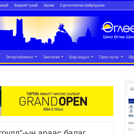
рахуй
Бидний тухай
Архив
Сурталчилгаа байрлуулах
Энтертайнмент
Зөвлөгөө
Шар мэдээ
Орон нутаг
Ир
Ш
хэ
2
гоулд”-ын араас балаг