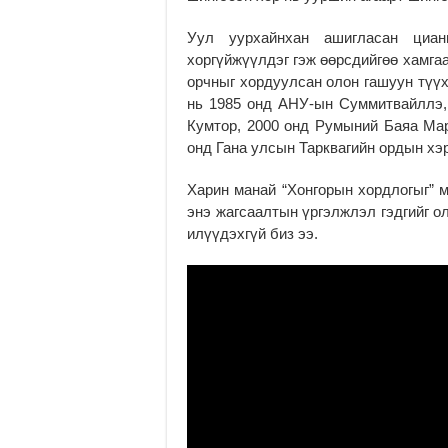
Уул уурхайнхан ашигласан циан
хоргүйжүүлдэг гэж өөрсдийгөө хамга
орчныг хордуулсан олон гашуун түүх
нь 1985 онд АНУ-ын Суммитвайллэ, 
Кумтор, 2000 онд Румыний Баяа Мар
онд Гана улсын Тарквагийн ордын хэр
Харин манай “Хонгорын хордлогыг” 
энэ жагсаалтын үргэлжлэл гэдгийг о
илүүдэхгүй биз ээ.