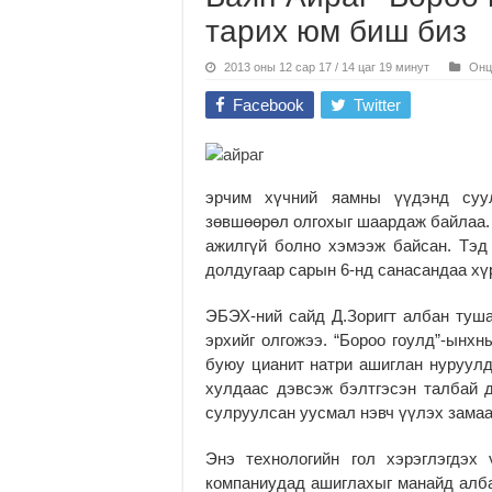
тарих юм биш биз
2013 оны 12 сар 17 / 14 цаг 19 минут
Онц
Facebook
Twitter
эрчим хүчний яамны үүдэнд суул
зөвшөөрөл олгохыг шаардаж байлаа. 
ажилгүй болно хэмээж байсан. Тэд
долдугаар сарын 6-нд санасандаа хү
ЭБЭХ-ний сайд Д.Зоригт албан туш
эрхийг олгожээ. “Бороо гоулд”-ынхн
буюу цианит натри ашиглан нуруулда
хулдаас дэвсэж бэлтгэсэн талбай д
сулруулсан уусмал нэвч үүлэх замаа
Энэ технологийн гол хэрэглэгдэх
компаниудад ашиглахыг манайд алба