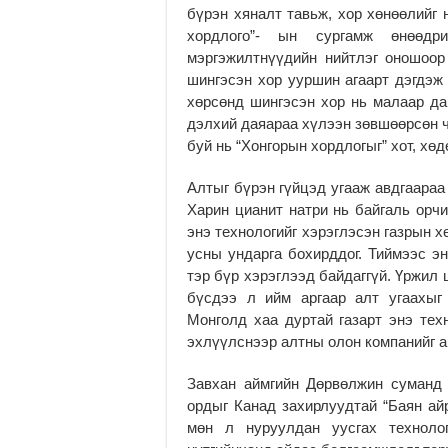
бүрэн хяналт тавьж, хор хөнөөлийг 
хордлого”- ын сургамж өнөөдр
мэргэжилтнүүдийн нийтлэг оношоор
шингэсэн хор ууршин агаарт дэгдэж 
хөрсөнд шингэсэн хор нь малаар да
дэлхий даяараа хүлээн зөвшөөрсөн ч
буй нь “Хонгорын хордлогыг” хот, хө
Алтыг бүрэн гүйцэд угааж авдгаараа
Харин цианит натри нь байгаль орчи
энэ технологийг хэрэглэсэн газрын 
усны ундарга бохирддог. Тиймээс эн
тэр бүр хэрэглээд байдаггүй. Үржил 
бүсдээ л ийм аргаар алт угаахыг
Монголд хаа дуртай газарт энэ техн
эхлүүлснээр алтны олон компанийг а
Завхан аймгийн Дөрвөлжин суманд 
ордыг Канад захирлуудтай “Баян ай
мөн л нуруулдан уусгах техноло