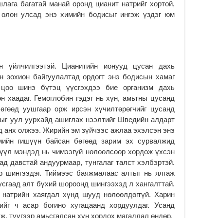
лага багатай манай оронд цианит натрийг хортой,
Үе
л олон улсад энэ химийн бодисыг ингэж үздэг юм
хо
ба
2
Мо
“Д
н үйлчилгээтэй. Цианитийн ионууд цусан дахь
ба
н зохион байгуулалтад ордогт энэ бодисын хамаг
2
 цоо шинэ бүтэц үүсгэхдээ бие организм дахь
Ша
н хаадаг. Гемоглобин гэдэг нь хүн, амьтны цусанд
тө
өгөөд уушгаар орж ирсэн хүчилтөрөгчийг цусанд
ши
сыг уул уурхайд ашиглах нээлтийг Шведийн алдарт
2
 анх олжээ. Жирийн эм зүйчээс ажлаа эхэлсэн энэ
Үн
ийн гишүүн байсан бөгөөд зарим эх сурвалжид
ша
рүүл мэндэд нь чимээгүй нөлөөлсөөр хордож үхсэн
Ул
хад давстай андуурмаар, тунгалаг талст хэлбэртэй.
га
р шингээдэг. Тиймээс баяжмалаас алтыг нь ялгаж
2
усгаад алт бүхий шороонд шингээхэд л хангалттай.
Ни
 натрийн хаягдал хүнд шууд нөлөөлдөггүй. Харин
ир
ийг ч асар богино хугацаанд хордуулдаг. Усанд
2
ж, түүгээр амьсгалсан хүн хордох магадлал өндөр.