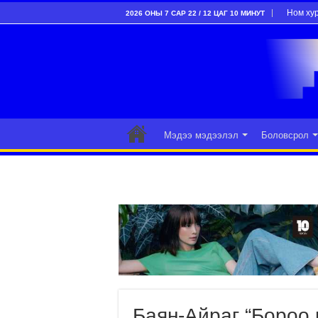
Ном ху
2026 ОНЫ 7 САР 22 / 12 ЦАГ 10 МИНУТ
Мэдээ мэдээлэл
Боловсрол
Баян-Айраг “Бороо 