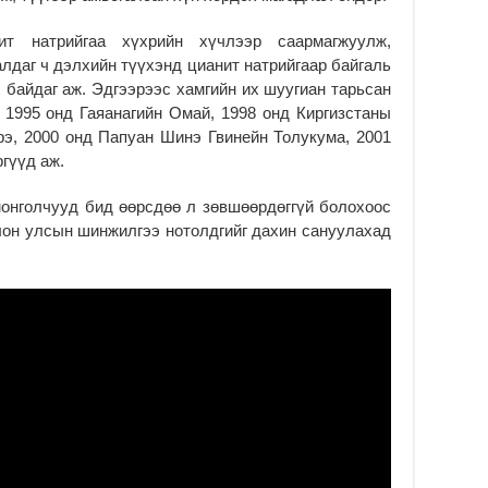
Хү
үр
ит натрийгаа хүхрийн хүчлээр саармагжуулж,
алдаг ч дэлхийн түүхэнд цианит натрийгаар байгаль
2
 байдаг аж. Эдгээрээс хамгийн их шуугиан тарьсан
1995 онд Гаяанагийн Омай, 1998 онд Киргизстаны
э, 2000 онд Папуан Шинэ Гвинейн Толукума, 2001
гүүд аж.
монголчууд бид өөрсдөө л зөвшөөрдөггүй болохоос
лон улсын шинжилгээ нотолдгийг дахин сануулахад