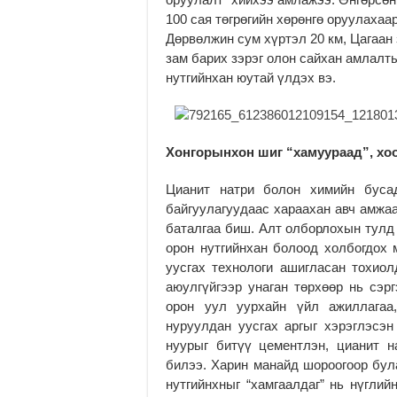
100 сая төгрөгийн хөрөнгө оруулаха
Дөрвөлжин сум хүртэл 20 км, Цагаан 
зам барих зэрэг олон сайхан амлалты
нутгийнхан юутай үлдэх вэ.
Хонгорынхон шиг “хамуураад”, хо
Цианит натри болон химийн буса
байгуулагуудаас хараахан авч амжаа
баталгаа биш. Алт олборлохын тулд 
орон нутгийнхан болоод холбогдох 
уусгах технологи ашигласан тохиол
аюулгүйгээр унаган төрхөөр нь сэр
орон уул уурхайн үйл ажиллагаа,
нуруулдан уусгах аргыг хэрэглэсэн
нуурыг битүү цементлэн, цианит 
билээ. Харин манайд шороогоор бул
нутгийнхныг “хамгаалдаг” нь нүглий