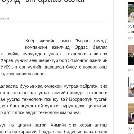
олсон
ху
аж
2
Хоёр жилийн өмнө “Бороо гоулд”
компанийн ажилчид Эрдэс баялаг,
т хийж, нуруулдан уусгах технологи ашиглах
Хэрэв үүнийг зөвшөөрөхгүй бол 54 монгол ажилчин
 УИХ-ын сонгуулийн дараахан буюу өнгөрсөн оны
2
рч, зөвшөөрлөө авсан.
аалаасаа буухынхаа өмнөхөн мутраа хайрлаж, энэ
ы хэлсэнчлэн алт угаах хамгийн шилдэг технологи
н уусгах технологи гэж юу вэ? Цоордоггүй тусгай
ээр бага агуулгатай хүдрээ нуруулдаж, цианитын
р алт ялгаж авдаг технологи юм байна.
 үүн нь цианит натри. Химийн энэ хорыг алтны
уу
н ёсоор хориогүй. Гэхдээ энэ бодисын хэрэглээнд