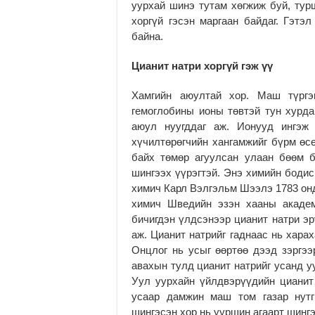
уурхай шинэ тутам хөгжиж буй, турш
хоргүй гэсэн маргаан байдаг. Гэтэ
байна.
Цианит натри хоргүй гэж үү
Хамгийн аюултай хор. Маш түргэ
гемоглобины ионы төвтэй тун хурда
аюул нуугддаг аж. Ионууд ингэж
хүчилтөрөгчийн хангамжийг бүрм өсө
байх төмөр агуулсан улаан бөөм б
шингээх үүрэгтэй. Энэ химийн боди
химич Карл Вэлгэльм Шээлэ 1783 онд
химич Шведийн эзэн хааны академ
бичигдэн үлдсэнээр цианит натри э
аж. Цианит натрийг гаднаас нь хара
Онцлог нь усыг өөртөө дээд зэргээ
авахын тулд цианит натрийг усанд у
Уул уурхайн үйлдвэрүүдийн цианит
усаар дамжин маш том газар нутг
шингэсэн хор нь ууршин агаарт шингэ