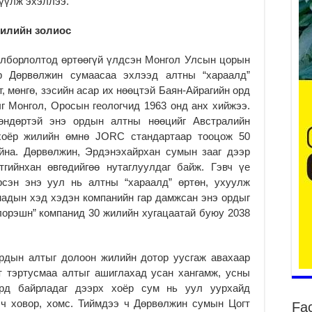
үүлж эхэллээ.
ха
2
жилийн золиос
олборлолтод өртөөгүй үлдсэн Монгол Улсын цорын
р Дөрвөлжин сумаасаа эхлээд алтны “хараалд”
т, мөнгө, зэсийн асар их нөөцтэй Баян-Айрагийн орд
2
г Монгол, Оросын геологчид 1963 онд анх хийжээ.
а өндөртэй энэ ордын алтны нөөцийг Австралийн
НИ
АЖ
хоёр жилийн өмнө JORC стандартаар тооцож 50
АЖ
йна. Дөрвөлжин, Эрдэнэхайрхан сумын зааг дээр
ХӨ
гийнхан өвгөдийгөө нутаглуулдаг байж. Гэвч үе
2
рсэн энэ уул нь алтны “хараалд” өртөн, ухуулж
Ба
надын хэд хэдэн компанийн гар дамжсан энэ ордыг
тэ
лорэшн” компанид 30 жилийн хугацаатай буюу 2038
ду
яв
2
ордын алтыг долоон жилийн дотор уусгаж авахаар
Б.
т тэртусмаа алтыг ашиглахад усан хангамж, усны
аж
орд байрладаг дээрх хоёр сум нь уул уурхайд
уя
 ч ховор, хомс. Тиймдээ ч Дөрвөлжин сумын Цогт
Fa
2