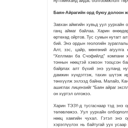
нутгийнханд айдас болгоомжлолг төр
Баян-Айрагийн орд буюу долоон 
Завхан аймгийн хувьд уул уурхайн 
ганц аймаг байлаа. Харин өнөөдө
өртөхөд ойртов. Тус сумын нутагт ал
бий. Энэ ордын геологийн зураглалы
Алт, зэс, цайр, мөнгөний агуулг
“Хеллман ба Счофийлд” компани 
тоннын нөөцтэй хэмээн тооцсон ба
байрлах алт бүхий энэ ууланд нут
дамжин хүндэтгэж, тахин шүтэж и
төнхүүлж эхлээд байна. Малайз, Ка
ашиглах лицензийг “Баян айраг эксп
он хүртэл олгожээ.
Харин ТЭЗҮ-д тусгаснаар тэд энэ 
төлөвлөжээ. Уул уурхайн олборлол
нөөц хамгийн чухал. Гэтэл энэ 
хэрэглүүлэх нь байтугай уух усаар