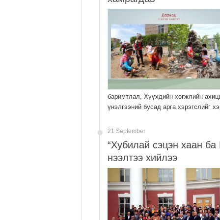
баримтлал, Хүүхдийн хөгжлийн ахиц
үнэлгээний бусад арга хэрэгслийг х
21 September
“Хубилай сэцэн хаан ба
нээлтээ хийлээ