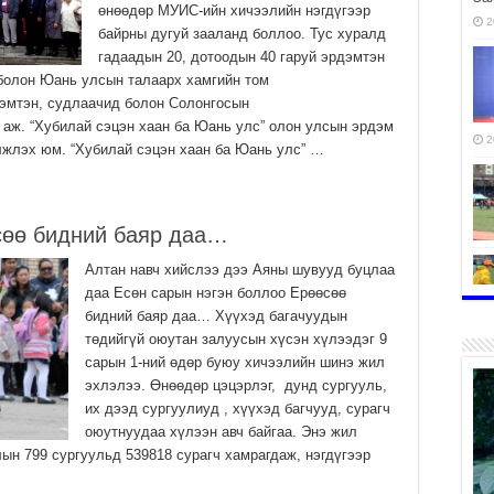
өнөөдөр МУИС-ийн хичээлийн нэгдүгээр
2
байрны дугуй зааланд боллоо. Тус хуралд
гадаадын 20, дотоодын 40 гаруй эрдэмтэн
болон Юань улсын талаарх хамгийн том
дэмтэн, судлаачид болон Солонгосын
 аж. “Хубилай сэцэн хаан ба Юань улс” олон улсын эрдэм
2
лжлэх юм. “Хубилай сэцэн хаан ба Юань улс” …
сөө бидний баяр даа…
Алтан навч хийслээ дээ Аяны шувууд буцлаа
даа Есөн сарын нэгэн боллоо Ерөөсөө
бидний баяр даа… Хүүхэд багачуудын
төдийгүй оюутан залуусын хүсэн хүлээдэг 9
2
сарын 1-ний өдөр буюу хичээлийн шинэ жил
эхлэлээ. Өнөөдөр цэцэрлэг, дунд сургууль,
их дээд сургуулиуд , хүүхэд багчууд, сурагч
оюутнуудаа хүлээн авч байгаа. Энэ жил
н 799 сургуульд 539818 сурагч хамрагдаж, нэгдүгээр
2