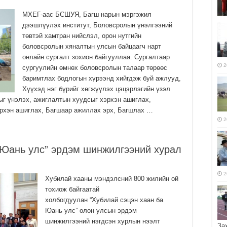
МХЕГ-аас БСШУЯ, Багш нарын мэргэжил
дээшлүүлэх институт, Боловсролын үнэлгээний
төвтэй хамтран нийслэл, орон нутгийн
боловсролын хяналтын улсын байцаагч нарт
онлайн сургалт зохион байгууллаа. Сургалтаар
2
сургуулийн өмнөх боловсролын талаар төрөөс
баримтлах бодлогын хүрээнд хийгдэж буй ажлууд,
Хүүхэд нэг бүрийг хөгжүүлэх цэцэрлэгийн үзэл
ыг үнэлэх, ажиглалтын хуудсыг хэрхэн ашиглах,
эрхэн ашиглах, Багшаар ажиллах эрх, Багшлах …
2
 Юань улс” эрдэм шинжилгээний хурал
2
Хубилай хааны мэндэлсний 800 жилийн ой
тохиож байгаатай
холбогдуулан “Хубилай сэцэн хаан ба
Юань улс” олон улсын эрдэм
шинжилгээний нэгдсэн хурлын нээлт
За