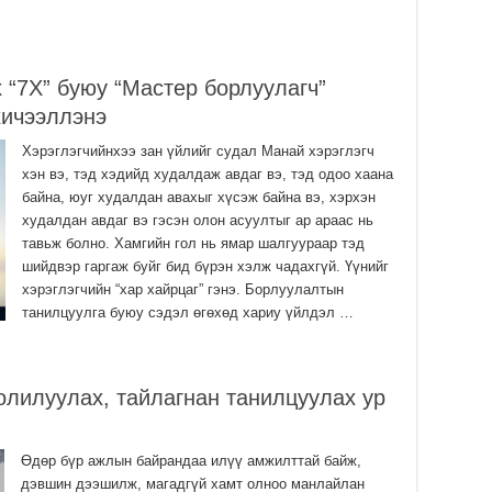
Мо
Тө
ёс
 “7X” буюу “Мастер борлуулагч”
2
хичээллэнэ
Мо
ха
Хэрэглэгчийнхээ зан үйлийг судал Манай хэрэглэгч
2
хэн вэ, тэд хэдийд худалдаж авдаг вэ, тэд одоо хаана
байна, юуг худалдан авахыг хүсэж байна вэ, хэрхэн
Хү
те
худалдан авдаг вэ гэсэн олон асуултыг ар араас нь
та
тавьж болно. Хамгийн гол нь ямар шалгуураар тэд
2
шийдвэр гаргаж буйг бид бүрэн хэлж чадахгүй. Үүнийг
хэрэглэгчийн “хар хайрцаг” гэнэ. Борлуулалтын
танилцуулга буюу сэдэл өгөхөд хариу үйлдэл …
олилуулах, тайлагнан танилцуулах ур
Өдөр бүр ажлын байрандаа илүү амжилттай байж,
дэвшин дээшилж, магадгүй хамт олноо манлайлан