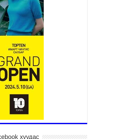
Үндэсний их баяр наадам
эхэллээ
2026 оны 7 сар 15 / 11 цаг 14 минут
р усны аюулаас сэргийлж, нийслэлийн Онцгой
йдлын газрын 162 алба хаагч үүрэг гүйцэтгэж
йна
026 оны 7 сар 15 / 11 цаг 07 минут
дэсний их сурын харваанд 850 харваач цэц
ргэнээ сорьж байна
026 оны 7 сар 15 / 11 цаг 03 минут
в цэнгэлдэхийн эргэн тойронд
026 оны 7 сар 15 / 10 цаг 58 минут
дэсний их баяр наадмын шагайн харваа
санд хүрэгчдийн багийн харваагаар
гэлжилж байна
026 оны 7 сар 15 / 10 цаг 52 минут
дэсний их баяр наадмын хүчит бөхийн
рилдаан эхэллээ
026 оны 7 сар 15 / 10 цаг 46 минут
cebook хуудас