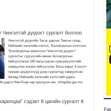
Үе
ба
ба
Чингэлтэй дүүрэгт сургалт боллоо
2
Чингэлтэй дүүргийн Засаг даргын Тамгын газар,
Үн
Нийгмийн хөгжлийн хэлтэс, Боловсролын хэлтсээс
мэ
“Боловсролын шинэчлэл Чингэлтэй дүүрэгт”
2
сургалтыг сургуулийн өмнөх боловсролын
Тө
байгууллагын 245 багш-сурган хүмүүжүүлэгчийг
хамруулан зохион байгууллаа. Багш нарыг 4 хэсэгт
2
хувааж цэцэрлэгүүд дээр сургалтад хамруулсан
Үн
бөгөөд Нийгмийн хөгжлийн хэлтстийн дарга
на
н дарга Ням-Очир нар оролцсон юм. chingeltei.gov.mn
үр
2
Үн
арилцаа” сэдэвт 8 цагийн сургалт 8
ба
2
Fa