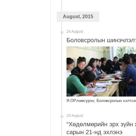
August, 2015
24 August
Боловсролын шинэчлэлт 
Я.ОРломсүрэн, Боловсролын хэлтсий
20 August
“Хөдөлмөрийн эрх зүйн х
сарын 21-нд эхлэнэ