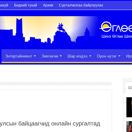
рахуй
Бидний тухай
Архив
Сурталчилгаа байрлуулах
Энтертайнмент
Зөвлөгөө
Шар мэдээ
Орон нутаг
Ир
Ш
улсын байцаагчид онлайн сургалтад