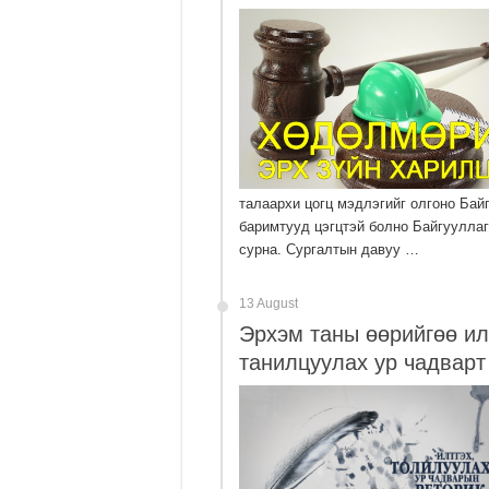
талаархи цогц мэдлэгийг олгоно Бай
баримтууд цэгцтэй болно Байгуулла
сурна. Сургалтын давуу …
13 August
Эрхэм таны өөрийгөө ил
танилцуулах ур чадварт