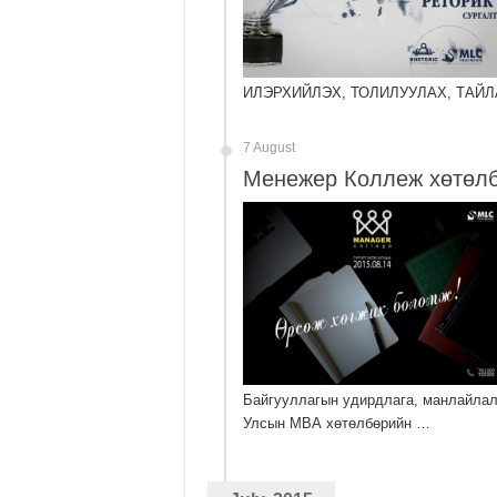
ИЛЭРХИЙЛЭХ, ТОЛИЛУУЛАХ, ТАЙЛА
7 August
Менежер Коллеж хөтөлб
Байгууллагын удирдлага, манлайлал
Улсын МВА хөтөлбөрийн …