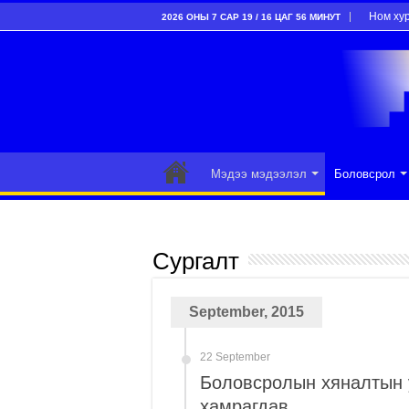
Ном ху
2026 ОНЫ 7 САР 19 / 16 ЦАГ 56 МИНУТ
Мэдээ мэдээлэл
Боловсрол
Сургалт
September, 2015
22 September
Боловсролын хяналтын 
хамрагдав