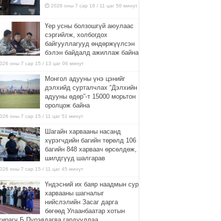
2026 оны 7 сар 16 / 11 цаг 50 минут
Үер усны болзошгүй аюулаас
сэргийлж, холбогдох
байгууллагууд өндөржүүлсэн
бэлэн байдалд ажиллаж байна
026 оны 7 сар 15 / 13 цаг 06 минут
Монгол адууны үнэ цэнийг
дэлхийд сурталчлах “Дэлхийн
адууны өдөр”-т 15000 морьтон
оролцож байна
026 оны 7 сар 15 / 11 цаг 51 минут
Шагайн харвааны насанд
хүрэгчдийн багийн төрөлд 106
багийн 848 харваач өрсөлдөж,
шилдгүүд шалгарав
026 оны 7 сар 15 / 11 цаг 45 минут
Үндэсний их баяр наадмын сур
харвааны шагналыг
нийслэлийн Засаг дарга
бөгөөд Улаанбаатар хотын
хирагч Б.Пүрэвдагва гардууллаа