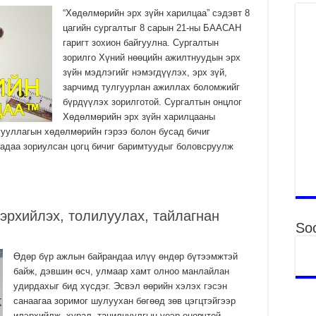
Үн
“Хөдөлмөрийн эрх зүйн харилцаа” сэдэвт 8
“Д
цагийн сургалтыг 8 сарын 21-ны БААСАН
2
гаригт зохион байгуулна. Сургалтын
зорилго Хүний нөөцийн ажилтнуудын эрх
МО
БА
зүйн мэдлэгийг нэмэгдүүлэх, эрх зүй,
НА
зарчимд тулгуурлан ажиллах боломжийг
ДЭ
бүрдүүлэх зорилготой. Сургалтын онцлог
2
Хөдөлмөрийн эрх зүйн харилцааны
гууллагын хөдөлмөрийн гэрээ болон бусад бичиг
МО
БҮ
гадаа зориулсан цогц бичиг баримтуудыг боловсруулж
ЕР
2
ТӨ
ЦЭ
эрхийлэх, толилуулах, тайлагнан
Soc
2
Өв
Өдөр бүр ажлын байрандаа илүү өндөр бүтээмжтэй
да
байж, дэвшин өсч, улмаар хамт олноо манлайлан
2
удирдахыг бид хүсдэг. Эсвэл өөрийн хэлэх гэсэн
УИ
санаагаа зоримог шулуухан бөгөөд зөв цэгцтэйгээр
на
илэрхийлж, хурал, танилцуулгын үеэр оновчтой