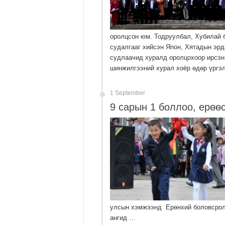
оролцсон юм. Тодруулбал, Хубилай 
судалгааг хийсэн Япон, Хятадын эр
судлаачид хуралд оролцохоор ирсэн
шинжилгээний хурал хоёр өдөр үргэ
1 September
9 сарын 1 боллоо, ерөө
улсын хэмжээнд Ерөнхий боловсролы
ангид …