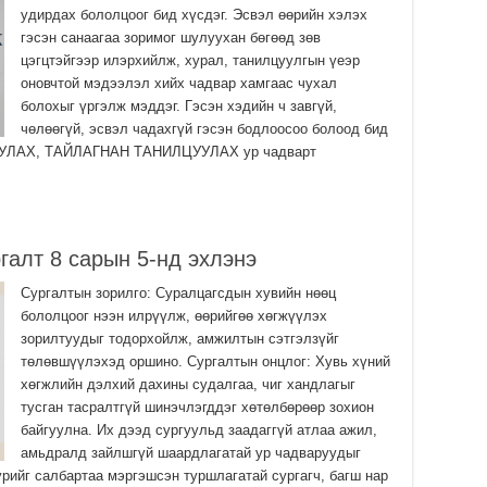
удирдах бололцоог бид хүсдэг. Эсвэл өөрийн хэлэх
гэсэн санаагаа зоримог шулуухан бөгөөд зөв
цэгцтэйгээр илэрхийлж, хурал, танилцуулгын үеэр
оновчтой мэдээлэл хийх чадвар хамгаас чухал
болохыг үргэлж мэддэг. Гэсэн хэдийн ч завгүй,
чөлөөгүй, эсвэл чадахгүй гэсэн бодлоосоо болоод бид
ЛАХ, ТАЙЛАГНАН ТАНИЛЦУУЛАХ ур чадварт
галт 8 сарын 5-нд эхлэнэ
Сургалтын зорилго: Суралцагсдын хувийн нөөц
бололцоог нээн илрүүлж, өөрийгөө хөгжүүлэх
зорилтуудыг тодорхойлж, амжилтын сэтгэлзүйг
төлөвшүүлэхэд оршино. Сургалтын онцлог: Хувь хүний
хөгжлийн дэлхий дахины судалгаа, чиг хандлагыг
тусган тасралтгүй шинэчлэгддэг хөтөлбөрөөр зохион
байгуулна. Их дээд сургуульд заадаггүй атлаа ажил,
амьдралд зайлшгүй шаардлагатай ур чадваруудыг
үрийг салбартаа мэргэшсэн туршлагатай сургагч, багш нар