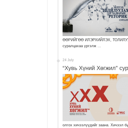
ӨӨРИЙГӨӨ ИЛЭРХИЙЛЭХ, ТОЛИЛУУ
суралцахаа үргэлж …
24 July
“Хувь Хүний Хөгжил” сур
олгох хичээлүүдийг заана. Хичээл б