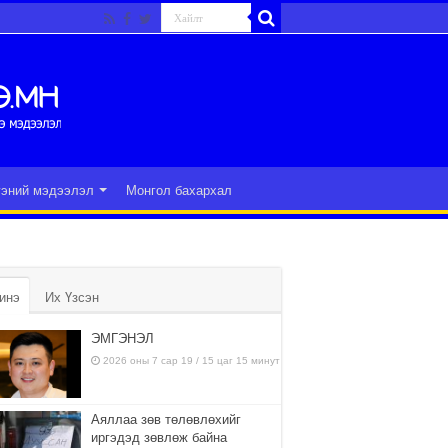
гэний мэдээлэл
Монгол бахархал
инэ
Их Үзсэн
ЭМГЭНЭЛ
2026 оны 7 сар 19 / 15 цаг 15 минут
Аяллаа зөв төлөвлөхийг
иргэдэд зөвлөж байна