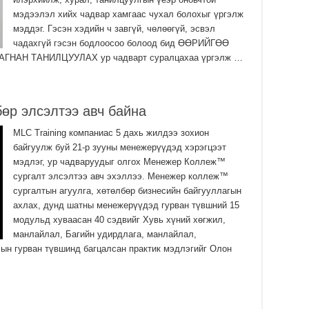
ша
мэдээлэл хийх чадвар хамгаас чухал болохыг үргэлж
2
мэддэг. Гэсэн хэдийн ч завгүй, чөлөөгүй, эсвэл
Мо
чадахгүй гэсэн бодлоосоо болоод бид ӨӨРИЙГӨӨ
ба
ГНАН ТАНИЛЦУУЛАХ ур чадварт суралцахаа үргэлж …
2
УИ
Ул
өр элсэлтээ авч байна
хү
2
MLC Training компаниас 5 дахь жилдээ зохион
байгуулж буй 21-р зууны менежерүүдэд хэрэгцээт
УИ
мэдлэг, ур чадваруудыг олгох Менежер Коллеж™
Со
сургалт элсэлтээ авч эхэллээ. Менежер коллеж™
ба
сургалтын агуулга, хөтөлбөр бизнесийн байгууллагын
2
ахлах, дунд шатны менежерүүдэд гурван түвшний 15
Их
модульд хуваасан 40 сэдвийг Хувь хүний хөгжил,
үз
манлайлал, Багийн удирдлага, манлайлал,
өр
ын гурван түвшинд багцалсан практик мэдлэгийг Олон
2
Ул
хү
2