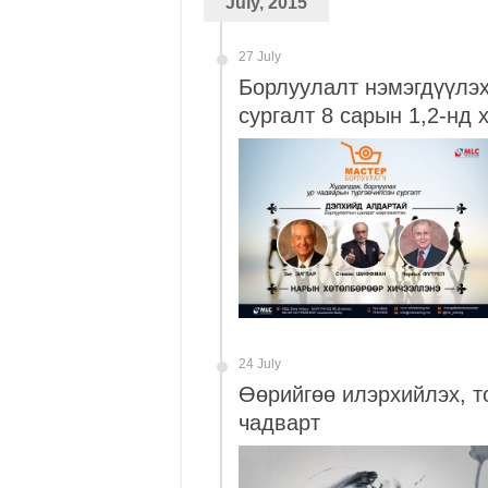
July, 2015
27 July
Борлуулалт нэмэгдүүлэх
сургалт 8 сарын 1,2-нд 
24 July
Өөрийгөө илэрхийлэх, т
чадварт