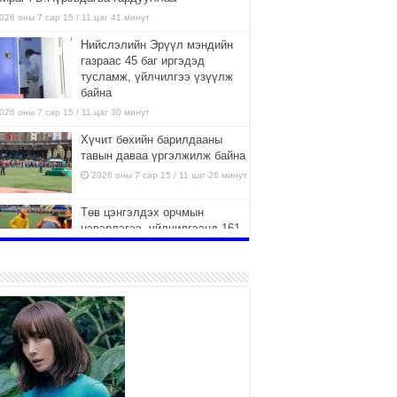
026 оны 7 сар 15 / 11 цаг 41 минут
Нийслэлийн Эрүүл мэндийн
газраас 45 баг иргэдэд
тусламж, үйлчилгээ үзүүлж
байна
026 оны 7 сар 15 / 11 цаг 30 минут
Хүчит бөхийн барилдааны
тавын даваа үргэлжилж байна
2026 оны 7 сар 15 / 11 цаг 26 минут
Төв цэнгэлдэх орчмын
цэвэрлэгээ, үйлчилгээнд 161
ажилтан, 27 техниктэй
ажиллаж байна
026 оны 7 сар 15 / 11 цаг 22 минут
Наадмын амралтын өдрүүдэд
нийслэлийн эрүүл мэндийн
байгууллагууд дараах
хуваарийн дагуу ажиллана
026 оны 7 сар 15 / 11 цаг 18 минут