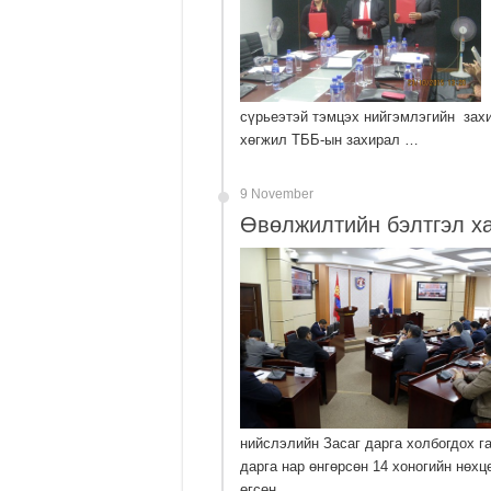
сүрьеэтэй тэмцэх нийгэмлэгийн захи
хөгжил ТББ-ын захирал …
9 November
Өвөлжилтийн бэлтгэл ха
нийслэлийн Засаг дарга холбогдох г
дарга нар өнгөрсөн 14 хоногийн нөх
өгсөн …