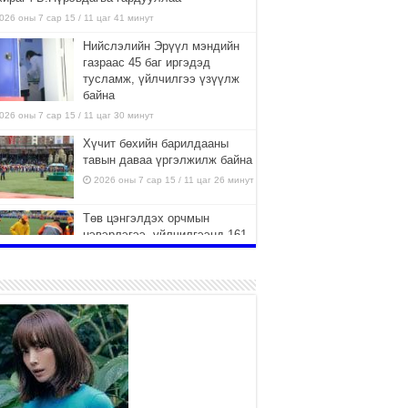
026 оны 7 сар 15 / 11 цаг 41 минут
Нийслэлийн Эрүүл мэндийн
газраас 45 баг иргэдэд
тусламж, үйлчилгээ үзүүлж
байна
026 оны 7 сар 15 / 11 цаг 30 минут
Хүчит бөхийн барилдааны
тавын даваа үргэлжилж байна
2026 оны 7 сар 15 / 11 цаг 26 минут
Төв цэнгэлдэх орчмын
цэвэрлэгээ, үйлчилгээнд 161
ажилтан, 27 техниктэй
ажиллаж байна
026 оны 7 сар 15 / 11 цаг 22 минут
Наадмын амралтын өдрүүдэд
нийслэлийн эрүүл мэндийн
байгууллагууд дараах
хуваарийн дагуу ажиллана
026 оны 7 сар 15 / 11 цаг 18 минут