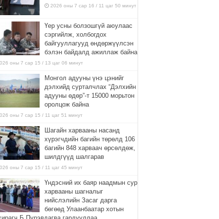
2026 оны 7 сар 16 / 11 цаг 50 минут
Үер усны болзошгүй аюулаас
сэргийлж, холбогдох
байгууллагууд өндөржүүлсэн
бэлэн байдалд ажиллаж байна
026 оны 7 сар 15 / 13 цаг 06 минут
Монгол адууны үнэ цэнийг
дэлхийд сурталчлах “Дэлхийн
адууны өдөр”-т 15000 морьтон
оролцож байна
026 оны 7 сар 15 / 11 цаг 51 минут
Шагайн харвааны насанд
хүрэгчдийн багийн төрөлд 106
багийн 848 харваач өрсөлдөж,
шилдгүүд шалгарав
026 оны 7 сар 15 / 11 цаг 45 минут
Үндэсний их баяр наадмын сур
харвааны шагналыг
нийслэлийн Засаг дарга
бөгөөд Улаанбаатар хотын
хирагч Б.Пүрэвдагва гардууллаа