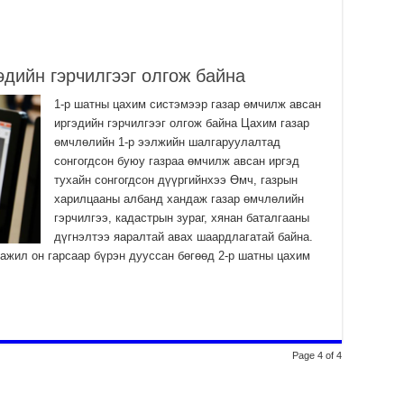
Мо
Тө
ёс
эдийн гэрчилгээг олгож байна
2
Мо
1-р шатны цахим систэмээр газар өмчилж авсан
ха
иргэдийн гэрчилгээг олгож байна Цахим газар
2
өмчлөлийн 1-р ээлжийн шалгаруулалтад
сонгогдсон буюу газраа өмчилж авсан иргэд
Хү
тухайн сонгогдсон дүүргийнхээ Өмч, газрын
те
та
харилцааны албанд хандаж газар өмчлөлийн
гэрчилгээ, кадастрын зураг, хянан баталгааны
2
дүгнэлтээ яаралтай авах шаардлагатай байна.
 ажил он гарсаар бүрэн дууссан бөгөөд 2-р шатны цахим
Page 4 of 4