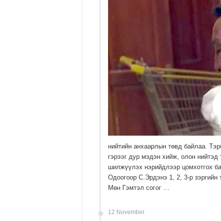
нийтийн анхаарлын төвд байлаа. Тэ
гэрээг дур мэдэн хийж, олон нийтэд
шилжүүлэх нэрийдлээр цомхотгох ба
Одоогоор С.Эрдэнэ 1, 2, 3-р зэргийн
Мөн Гэмтэл согог …
12 November