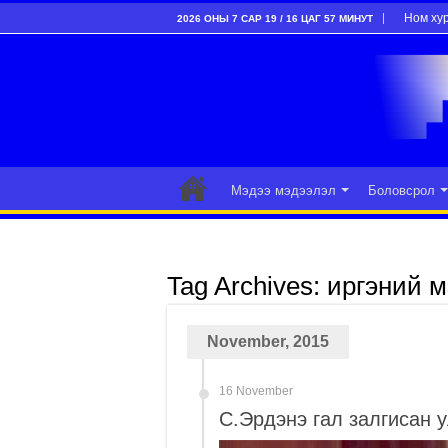
Ном ху
2026 ОНЫ 7 САР 19 / 16 ЦАГ 57 МИНУТ
Мэдээ мэдээлэл
Боловсрол
Tag Archives:
иргэний м
November, 2015
16 November
С.Эрдэнэ гал залгисан 