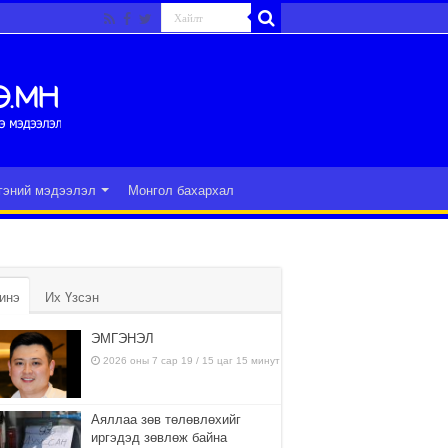
гэний мэдээлэл
Монгол бахархал
инэ
Их Үзсэн
ЭМГЭНЭЛ
2026 оны 7 сар 19 / 15 цаг 15 минут
Аяллаа зөв төлөвлөхийг
иргэдэд зөвлөж байна