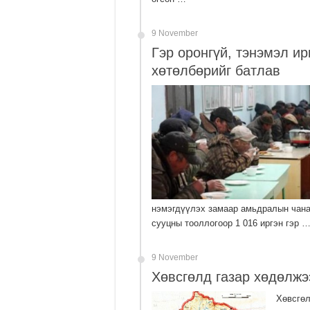
9 November
Гэр оронгүй, тэнэмэл и
хөтөлбөрийг батлав
нэмэгдүүлэх замаар амьдралын чана
сууцны тооллогоор 1 016 иргэн гэр 
9 November
Хөвсгөлд газар хөдөлжэ
Хөвсгөл