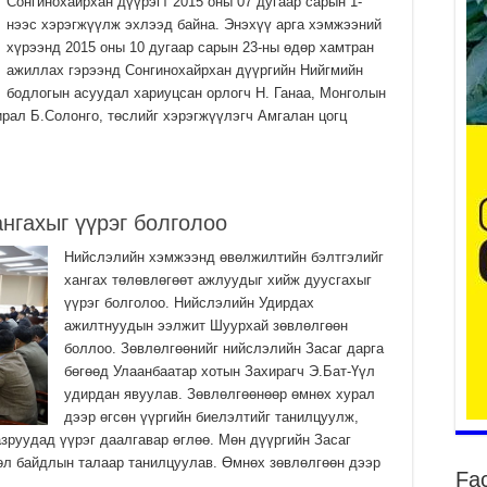
Сонгинохайрхан дүүрэгт 2015 оны 07 дугаар сарын 1-
нээс хэрэгжүүлж эхлээд байна. Энэхүү арга хэмжээний
хүрээнд 2015 оны 10 дугаар сарын 23-ны өдөр хамтран
ажиллах гэрээнд Сонгинохайрхан дүүргийн Нийгмийн
бодлогын асуудал хариуцсан орлогч Н. Ганаа, Монголын
Үе
ба
рал Б.Солонго, төслийг хэрэгжүүлэгч Амгалан цогц
ба
2
Үн
мэ
нгахыг үүрэг болголоо
2
Нийслэлийн хэмжээнд өвөлжилтийн бэлтгэлийг
Тө
хангах төлөвлөгөөт ажлуудыг хийж дуусгахыг
2
үүрэг болголоо. Нийслэлийн Удирдах
Үн
ажилтнуудын ээлжит Шуурхай зөвлөлгөөн
на
боллоо. Зөвлөлгөөнийг нийслэлийн Засаг дарга
үр
бөгөөд Улаанбаатар хотын Захирагч Э.Бат-Үүл
2
удирдан явуулав. Зөвлөлгөөнөөр өмнөх хурал
дээр өгсөн үүргийн биелэлтийг танилцуулж,
Үн
азруудад үүрэг даалгавар өглөө. Мөн дүүргийн Засаг
ба
цөл байдлын талаар танилцуулав. Өмнөх зөвлөлгөөн дээр
2
Fa