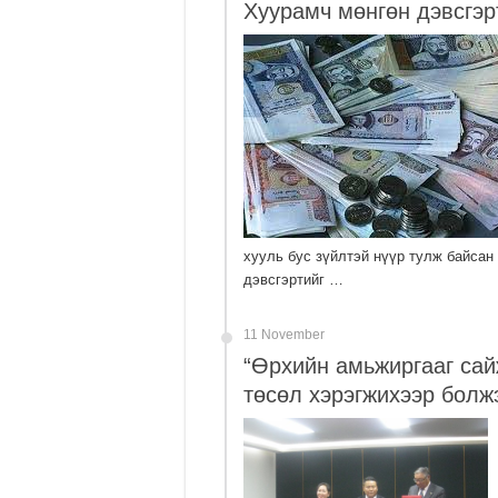
Хуурамч мөнгөн дэвсгэр
хууль бус зүйлтэй нүүр тулж байсан
дэвсгэртийг …
11 November
“Өрхийн амьжиргааг сай
төсөл хэрэгжихээр болж