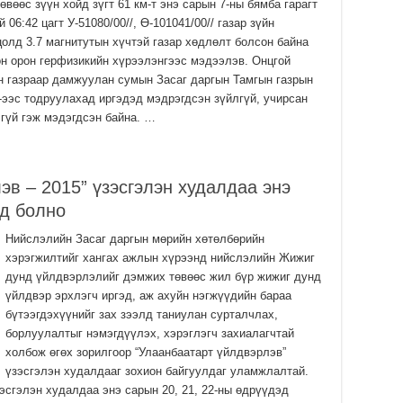
өвөөс зүүн хойд зүгт 61 км-т энэ сарын 7-ны бямба гарагт
ша
 06:42 цагт У-51080/00//, Ө-101041/00// газар зүйн
2
олд 3.7 магнитутын хүчтэй газар хөдлөлт болсон байна
Мо
н орон герфизикийн хүрээлэнгээс мэдээлэв. Онцгой
ба
 газраар дамжуулан сумын Засаг даргын Тамгын газрын
2
-ээс тодруулахад иргэдэд мэдрэгдсэн зүйлгүй, учирсан
гүй гэж мэдэгдсэн байна. …
УИ
Ул
хү
2
эв – 2015” үзэсгэлэн худалдаа энэ
УИ
эд болно
Со
ба
Нийслэлийн Засаг даргын мөрийн хөтөлбөрийн
2
хэрэгжилтийг хангах ажлын хүрээнд нийслэлийн Жижиг
дунд үйлдвэрлэлийг дэмжих төвөөс жил бүр жижиг дунд
Их
үз
үйлдвэр эрхлэгч иргэд, аж ахуйн нэгжүүдийн бараа
өр
бүтээгдэхүүнийг зах зээлд таниулан сурталчлах,
2
борлуулалтыг нэмэгдүүлэх, хэрэглэгч захиалагчтай
холбож өгөх зорилгоор “Улаанбаатарт үйлдвэрлэв”
Ул
үзэсгэлэн худалдааг зохион байгуулдаг уламжлалтай.
хү
зэсгэлэн худалдаа энэ сарын 20, 21, 22-ны өдрүүдэд
2