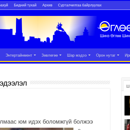
рахуй
Бидний тухай
Архив
Сурталчилгаа байрлуулах
Энтертайнмент
Зөвлөгөө
Шар мэдээ
Орон нутаг
Ир
эдээлэл
Ш
улмаас юм идэх боломжгүй болжээ