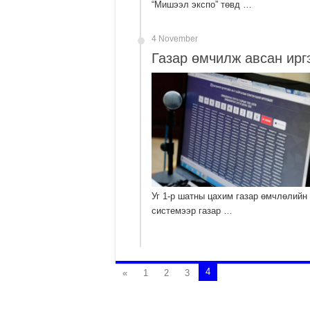
“Мишээл экспо” төвд …
4 November
Газар өмчилж авсан ирг
Уг 1-р шатны цахим газар өмчлөлийн
системээр газар …
4
«
1
2
3