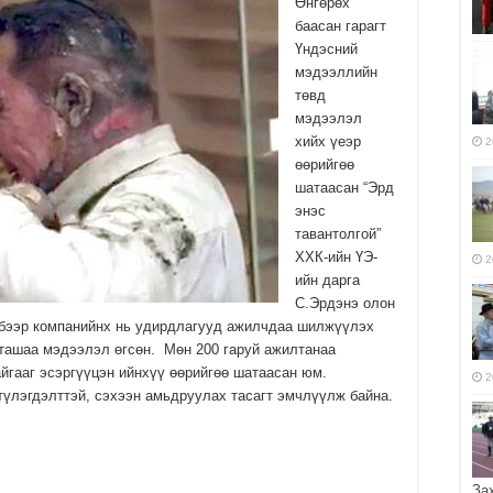
Өнгөрөх
баасан гарагт
Үндэсний
мэдээллийн
төвд
мэдээлэл
хийх үеэр
2
өөрийгөө
шатаасан “Эрд
энэс
тавантолгой”
ХХК-ийн ҮЭ-
2
ийн дарга
С.Эрдэнэ олон
рбээр компанийнх нь удирдлагууд ажилчдаа шилжүүлэх
 ташаа мэдээлэл өгсөн. Мөн 200 гаруй ажилтанаа
йгааг эсэргүүцэн ийнхүү өөрийгөө шатаасан юм.
2
 түлэгдэлттэй, сэхээн амьдруулах тасагт эмчлүүлж байна.
За