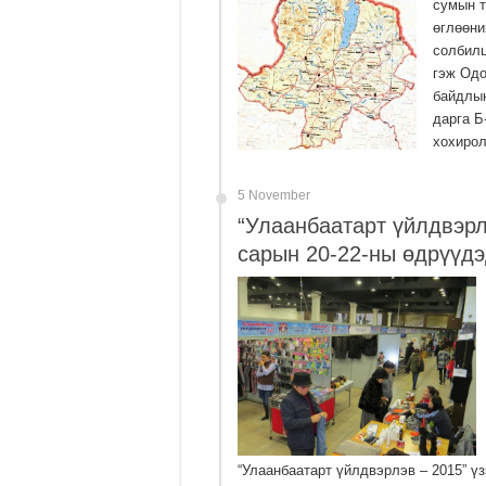
сумын т
өглөөний
солбилц
гэж Одо
байдлын
дарга Б
хохирол
5 November
“Улаанбаатарт үйлдвэрл
сарын 20-22-ны өдрүүд
“Улаанбаатарт үйлдвэрлэв – 2015” ү