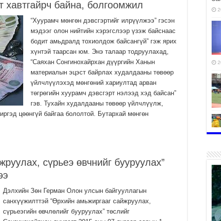
т хавтгайрч байна, болгоомжил
2
“Хуурамч мөнгөн дэвсгэртийг илрүүлжээ” гэсэн
мэдээг олон нийтийн хэрэгслээр үзэж байснаас
бодит амьдралд тохиолдож байсангүй” гэж ярих
хүнтэй таарсан юм. Энэ талаар тодруулахад,
“Саяхан Сонгинохайрхан дүүргийн Ханын
2
материалын эцэст байрлах худалдааны төвөөр
үйлчлүүлэхэд мөнгөний хариултад арван
төгрөгийн хуурамч дэвсгэрт нэлээд хэд байсан”
гэв. Тухайн худалдааны төвөөр үйлчлүүлж,
 иргэд цөөнгүй байгаа бололтой. Бутархай мөнгөн
2
жруулах, сүрьеэ өвчнийг бууруулах”
ээ
Дэлхийн Зөн Герман Олон улсын байгууллагын
санхүүжилттэй “Өрхийн амьжиргааг сайжруулах,
2
сүрьеэгийн өвчлөлийг бууруулах” төслийг