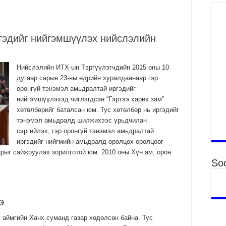
Үн
“Д
2
ргэдийг нийгэмшүүлэх нийслэлийн
МО
БА
НА
Нийслэлийн ИТХ-ын Тэргүүлэгчдийн 2015 оны 10
ДЭ
дугаар сарын 23-ны өдрийн хуралдаанаар гэр
2
оронгүй тэнэмэл амьдралтай иргэдийг
МО
нийгэмшүүлэхэд чиглэгдсэн “Гэртээ харих зам”
БҮ
хөтөлбөрийг баталсан юм. Тус хөтөлбөр нь иргэдийг
ЕР
тэнэмэл амьдралд шилжихээс урьдчилан
2
сэргийлэх, гэр оронгүй тэнэмэл амьдралтай
ТӨ
иргэдийг нийгмийн амьдралд оролцох оролцоог
ЦЭ
рыг сайжруулах зорилготой юм. 2010 оны Хүн ам, орон
Soc
2
…
Өв
да
2
э
УИ
 аймгийн Ханх суманд газар хөдөлсөн байна. Тус
на