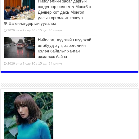
Нийслэлийн засаг даргын
нэгдүгээр орлогч Б.Мөнхбат
Денвер хот дахь Монгол
улсын өргөмжит консул
Ж.Вагенландертай уулзлаа
2026 оны 7 сар 30 / 15 цаг 30 минут
Нийслэл, дүүргийн шуурхай
штабууд хүч, хэрэгслийн
бэлэн байдлыг ханган
ажиллаж байна
2026 оны 7 сар 30 / 15 цаг 24 минут
Бүгд Найрамдах Киргиз Улстай
худалдаа, тээвэр, логистикийн
хамтын ажиллагааг
өргөжүүлнэ
2026 оны 7 сар 30 / 15 цаг 19 минут
Шадар сайд Н.Номтойбаяр
яамдын Төрийн нарийн
бичгийн дарга нартай шуурхай
хуралдлаа
2026 оны 7 сар 30 / 15 цаг 12 минут