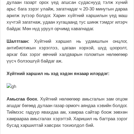
дулаан газарт орох үед агшсан судаснууд тэлж хүний
арьс бага зэрэг улайж, загатнадаг ч 20-30 минутын дараа
арилж зүгээр болдог. Харин хүйтний харшилын үед маш
хүчтэй загатнаж, удаан хугацаанд тус шинж тэмдэг илэрч
байдаг. Мөн нүд уруул орчимд хавагнадаг.
Шалтгаан:
Хүйтний харшил нь удамшлын онцлог,
антибиотикын хэрэглээ, цагаан хорхой, шүд цооролт,
архаг бах зэрэг өвчний халдварын голомтын нөлөөгөөр
үүсч болзошгүй байдаг аж.
Хүйтний харшил нь хэд хэдэн янзаар илэрдэг:
Амьсгаа боох
. Хүйтний нөлөөгөөр амьсгалын зам огцом
агшдаг бөгөөд дулаан газар ормогч аяндаа хэвийн болдог.
Тиймээс гадуур явахдаа ам, хамраа сайтар боож зөвхөн
хамраараа амьсгалах хэрэгтэй. Харишил нь багтраа зэрэг
бусад харшилтай хавсрах тохиолдол бий.