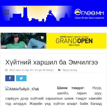
Хүйтний харшил ба Эмчилгээ
2013 оны 11 сар 19 / 14 цаг 00 минут
Эрүүл мэнд
Шинж тэмдэг:
Нүүр,
шилбэ, гарын шуу,
сарвуун дээр хүйтний харшилын шинж тэмдэг хамгийн
тод илэрдэг. Жирийн үед хүйтэн агаарт байж багаад