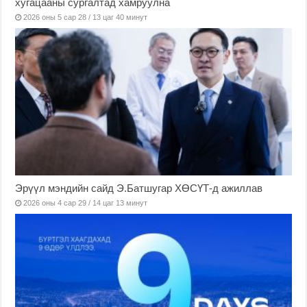
хугацааны сургалтад хамруулна
2026 оны 5 сар 28 / 13 цаг 40 минут
Эрүүл мэндийн сайд Э.Батшугар ХӨСҮТ-д ажиллав
2026 оны 4 сар 29 / 14 цаг 13 минут