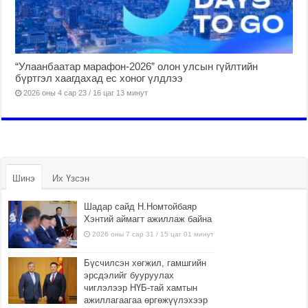
“Улаанбаатар марафон-2026” олон улсын гүйлтийн
бүртгэл хаагдахад ес хоног үлдлээ
2026 оны 4 сар 23 / 16 цаг 13 минут
Шинэ
Их Үзсэн
Шадар сайд Н.Номтойбаяр
Хэнтий аймагт ажиллаж байна
2026 оны 7 сар 31 / 15 цаг 01 минут
Бүсчилсэн хөгжил, гамшгийн
эрсдэлийг бууруулах
чиглэлээр НҮБ-тай хамтын
ажиллагаагаа өргөжүүлэхээр