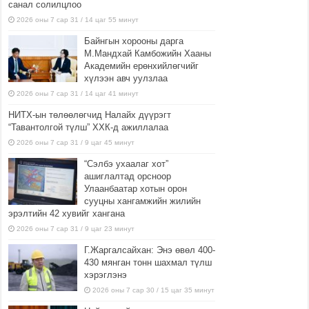
санал солилцлоо
2026 оны 7 сар 31 / 14 цаг 55 минут
Байнгын хорооны дарга
М.Мандхай Камбожийн Хааны
Академийн ерөнхийлөгчийг
хүлээн авч уулзлаа
2026 оны 7 сар 31 / 14 цаг 41 минут
НИТХ-ын төлөөлөгчид Налайх дүүрэгт
“Тавантолгой түлш” ХХК-д ажиллалаа
2026 оны 7 сар 31 / 9 цаг 45 минут
“Сэлбэ ухаалаг хот”
ашиглалтад орсноор
Улаанбаатар хотын орон
сууцны хангамжийн жилийн
эрэлтийн 42 хувийг хангана
2026 оны 7 сар 31 / 9 цаг 23 минут
Г.Жаргалсайхан: Энэ өвөл 400-
430 мянган тонн шахмал түлш
хэрэглэнэ
2026 оны 7 сар 30 / 15 цаг 35 минут