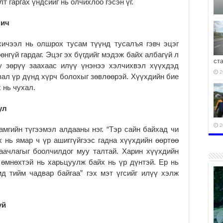
т гаргах үндсийг нь олчихлоо гэсэн үг.
 ич
хичээл нь олшрох тусам түүнд тусалъя гэвч эцэг
өнгүй гардаг. Эцэг эх бүгдийг мэдэж байх албагүй л
ст
у зөрүү заахаас илүү үнэнээ хэлчихвэл хүүхдэд
2
вал үр дүнд хүрч болохыг зөвлөөрэй. Хүүхдийн бие
 нь чухал.
ул
2
мгийн түгээмэл алдааны нэг. “Тэр сайн байхад чи
 нь ямар ч үр ашиггүйгээс гадна хүүхдийн өөртөө
наачлагыг боолчилдог муу талтай. Харин хүүхдийн
 өмнөхтэй нь харьцуулж байх нь үр дүнтэй. Ер нь
мд тийм чадвар байгаа” гэх мэт үгсийг илүү хэлж
2
үй