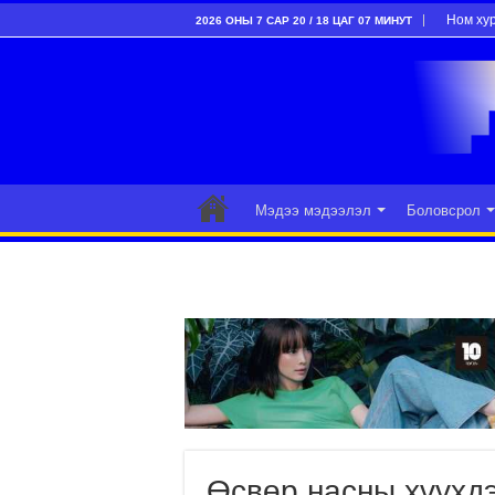
Ном ху
2026 ОНЫ 7 САР 20 / 18 ЦАГ 07 МИНУТ
Мэдээ мэдээлэл
Боловсрол
Өсвөр насны хүүхдэ