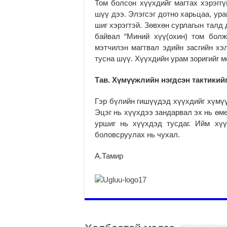
Том болсон хүүхдийг магтах хэрэггү
шүү дээ. Элэгсэг дотно харьцаа, ура
шиг хэрэгтэй. Зөвхөн сурлагын талд 
байвал “Миний хүү(охин) том болж
мэтчилэн магтвал эдийн засгийн хэ
тусна шүү. Хүүхдийн урам зоригийг м
Тав. Хүмүүжлийн нэгдсэн тактикий
Гэр бүлийн гишүүдэд хүүхдийг хүмүү
Эцэг нь хүүхдээ зандарвал эх нь өм
уршиг нь хүүхдэд тусдаг. Ийм хүү
боловсруулах нь чухал.
А.Тамир