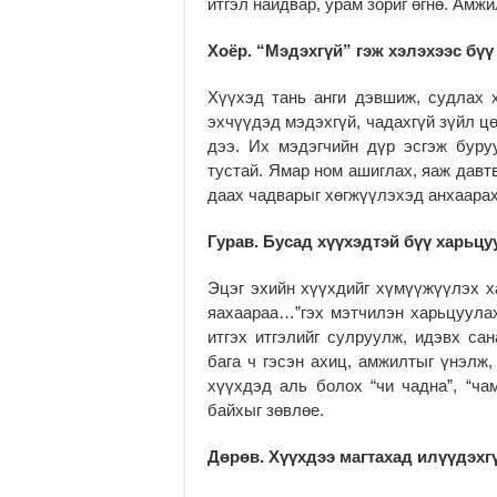
итгэл найдвар, урам зориг өгнө. Амжил
Хоёр. “Мэдэхгүй” гэж хэлэхээс бүү
Хүүхэд тань анги дэвшиж, судлах 
эхчүүдэд мэдэхгүй, чадахгүй зүйл цө
дээ. Их мэдэгчийн дүр эсгэж буру
тустай. Ямар ном ашиглах, яаж давт
даах чадварыг хөгжүүлэхэд анхаарах
Гурав. Бусад хүүхэдтэй бүү харьцу
Эцэг эхийн хүүхдийг хүмүүжүүлэх ха
яахаараа…”гэх мэтчилэн харьцуулах
итгэх итгэлийг сулруулж, идэвх са
бага ч гэсэн ахиц, амжилтыг үнэлж,
хүүхдэд аль болох “чи чадна”, “ча
байхыг зөвлөе.
Дөрөв. Хүүхдээ магтахад илүүдэхг