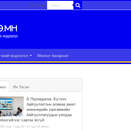
гэний мэдээлэл
Монгол бахархал
инэ
Их Үзсэн
Б.Пүрэвдагва: Бүтээн
байгуулалтын аливаа ажил
инженерийн хангамжийн
байгууллагуудын уялдаа
лбоогүйгээс саатах ёсгүй
026 оны 7 сар 20 / 17 цаг 21 минут