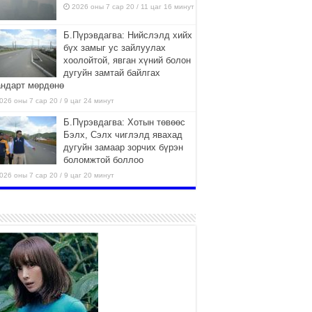
2026 оны 7 сар 20 / 11 цаг 16 минут
Б.Пүрэвдагва: Нийслэлд хийх
бүх замыг ус зайлуулах
хоолойтой, явган хүний болон
дугуйн замтай байлгах
андарт мөрдөнө
026 оны 7 сар 20 / 9 цаг 24 минут
Б.Пүрэвдагва: Хотын төвөөс
Бэлх, Сэлх чиглэлд явахад
дугуйн замаар зорчих бүрэн
боломжтой боллоо
026 оны 7 сар 20 / 9 цаг 20 минут
Хан-Уул дүүрэг, Чингисийн
өргөн чөлөөний ус зайлуулах
шугам хоолойн ажил 80
хувьтай үргэлжилж байна
026 оны 7 сар 20 / 9 цаг 14 минут
Усархаг аадар бороо орж
байгаа тул аюулгүй байдлаа
хангаж, үер усны аюулаас
сэрэмжлэхийг нийслэлийн