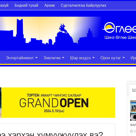
рахуй
Бидний тухай
Архив
Сурталчилгаа байрлуулах
Энтертайнмент
Зөвлөгөө
Шар мэдээ
Орон нутаг
Ир
Ш
хо
2
э хэрхэн хүмүүжүүлэх вэ?