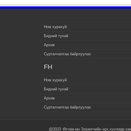
Ном хурахуй
Бидний тухай
Архив
Сурталчилгаа байрлуулах
FH
Ном хурахуй
Бидний тухай
Архив
Сурталчилгаа байрлуулах
@2023 -Өглөө.мн Зохиогчийн эрх хуулиар ха