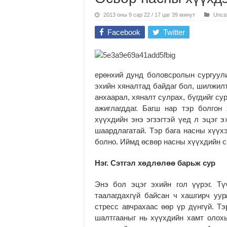
2013 оны 9 сар 22 / 17 цаг 39 минут
Unca
Facebook
Twitter
ерөнхий дунд боловсролын сургуули
эхийн хяналтад байдаг бол, шилжилт
анхаарал, хяналт сулрах, бүгдийг су
ажиглагддаг. Багш нар тэр болго
хүүхдийн энэ эгзэгтэй үед л эцэг э
шаардлагатай. Тэр бага насны хүүх
болно. Иймд өсвөр насны хүүхдийн с
Нэг. Сэтгэл хөдлөлөө барьж сур
Энэ бол эцэг эхийн гол үүрэг. Т
таалагдахгүй байсан ч хашгирч уу
стресс авчрахаас өөр үр дүнгүй. Тэ
шалтгааныг нь хүүхдийн хамт олохы