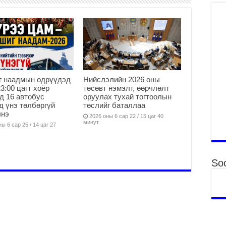
Үн
ша
Ул
га
2
Ни
ир
г наадмын өдрүүдэд
Нийслэлийн 2026 оны
23:00 цагт хоёр
төсөвт нэмэлт, өөрчлөлт
2
д 16 автобус
оруулах тухай тогтоолын
Хү
д үнэ төлбөргүй
төслийг баталлаа
үр
лнэ
2026 оны 6 сар 22 / 15 цаг 40
минут
2
ы 6 сар 25 / 14 цаг 27
Тө
16
2
Soc
На
мэ
аж
2
Үн