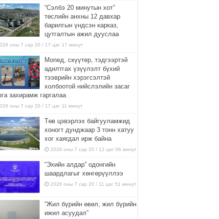
“Сэлбэ 20 минутын хот”
төслийн анхны 12 давхар
барилгын үндсэн карказ,
цутгалтын ажил дууслаа
026 оны 7 сар 20 / 17 цаг 17 минут
Мопед, скүүтер, тэдгээртэй
адилтгах үзүүлэлт бүхий
тээврийн хэрэгсэлтэй
холбоотой нийслэлийн засаг
рга захирамж гаргалаа
026 оны 7 сар 20 / 17 цаг 11 минут
Төв цэвэрлэх байгууламжид
хоногт дунджаар 3 тонн хатуу
хог хаягдал ирж байна
2026 оны 7 сар 20 / 12 цаг 06 минут
“Эхийн алдар” одонгийн
шаардлагыг хөнгөрүүллээ
2026 оны 7 сар 20 / 11 цаг 51 минут
“Жил бүрийн өвөл, жил бүрийн
ижил асуудал”