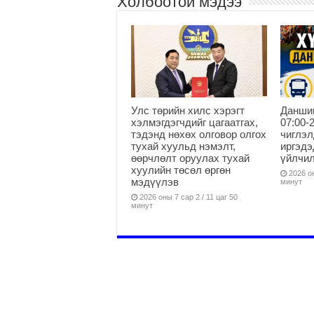
Холбоотой мэдээ
Улс төрийн хилс хэрэгт
Данши
хэлмэгдэгчдийг цагаатгах,
07:00-
тэдэнд нөхөх олговор олгох
чиглэл
тухай хуульд нэмэлт,
иргэдэ
өөрчлөлт оруулах тухай
үйлчи
хуулийн төсөл өргөн
2026 он
мэдүүлэв
минут
2026 оны 7 сар 2 / 11 цаг 50
минут