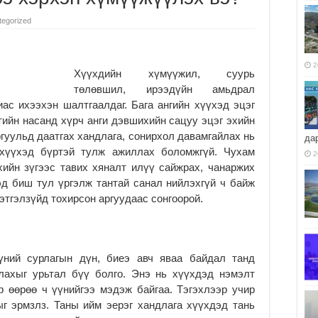
tegorized
2
Хүүхдийн хүмүүжил, суурь
төлөвшил, ирээдүйн амьдрал
ас ихээхэн шалтгаалдаг. Бага ангийн хүүхэд эцэг
ийн насанд хүрч анги дэвшихийн сацуу эцэг эхийн
ргуульд даатгах хандлага, сонирхол давамгайлах нь
да
н хүүхэд бүртэй тулж ажиллах боломжгүй. Чухам
2
хийн зүгээс тавих хяналт илүү сайжрах, чанаржих
эд биш тул үргэлж тантай санал нийлэхгүй ч байж
этгэлзүйд тохирсон аргуудаас сонгоорой.
үүний сурлагын дүн, биеэ авч яваа байдал танд
рлахыг урьтал бүү болго. Энэ нь хүүхдэд нэмэлт
р өөрөө ч үүнийгээ мэдэж байгаа. Тэгэхлээр учир
г эрмзлз. Таны ийм эерэг хандлага хүүхдэд тань