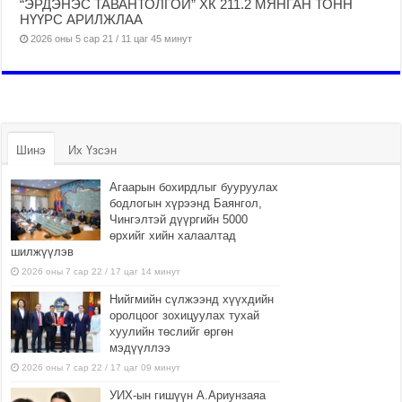
“ЭРДЭНЭС ТАВАНТОЛГОЙ” ХК 211.2 МЯНГАН ТОНН
НҮҮРС АРИЛЖЛАА
2026 оны 5 сар 21 / 11 цаг 45 минут
Шинэ
Их Үзсэн
Агаарын бохирдлыг бууруулах
бодлогын хүрээнд Баянгол,
Чингэлтэй дүүргийн 5000
өрхийг хийн халаалтад
шилжүүлэв
2026 оны 7 сар 22 / 17 цаг 14 минут
Нийгмийн сүлжээнд хүүхдийн
оролцоог зохицуулах тухай
хуулийн төслийг өргөн
мэдүүллээ
2026 оны 7 сар 22 / 17 цаг 09 минут
УИХ-ын гишүүн А.Ариунзаяа