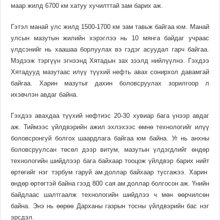
маар жилд 6700 км хатуу хучилттай зам барих аж.
Гэтэл манай улс жилд 1500-1700 км зам тавьж байгаа юм. Манай
улсын мазутын жилийн хэрэглээ нь 10 мянга байдаг учраас
үлдсэнийг нь хаашаа бор­луу­лах вэ гэдэг асуу­дал гарч бай­гаа.
Мэдээж тэргүүн эгнээнд Хята­дын зах зээлд ний­лүүл­нэ. Гэхдээ
Хятадууд мазутаас илүү түүхий нефть авах сонирхол давамгай
байгаа. Харин мазутыг дахин бо­ловс­руулах зорил­гоор л
ихэвчлэн авдаг байна.
Гэхдээ авахдаа түүхий нефтиэс 20-30 хувиар бага үнээр авдаг
аж. Тий­мээс үйлдвэрийн ажил эхлэхээс өмнө технологийг илүү
боловс­ронгуй бол­гох шаард­лага байгаа юм байна. Уг нь анхны
боловс­руулсан төсөл дээр витум, мазу­тын үлдэгдлийг өндөр
техно­ло­­гийн шийдлээр бага байхаар тоо­­цож үйлдвэр барих нийт
өртө­гийг нэг тэрбум гаруй ам.доллар бай­хаар тусгажээ. Харин
өндөр өртөг­тэй бай­на гээд 800 сая ам.доллар бол­госон аж. Үнийн
байдлаас шалтгаалж тех­но­логийн шийдлээ ч мөн өөрчилсөн
байна. Энэ нь өөрөө Дарханы газрын тосны үйлдвэрийн бас нэг
эрсдэл.