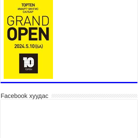
2026 оны 7 сар 21 / 16 цаг 34 минут
26,992 суралцагч хотхоны бага сургуульд, 8100
суралцагч төрөлжсөн ахлах сургуульд
суралцана
2026 оны 7 сар 21 / 13 цаг 43 минут
COP17 хурлын үеэрх замын хөдөлгөөн, нийтийн
тээврийн зохицуулалт, сургууль, цэцэрлэг, зах,
худалдааны төвийн ажиллах хуваарийг гаргаж,
иргэдэд мэдээлэхийг үүрэг болголоо
2026 оны 7 сар 21 / 11 цаг 59 минут
Гэр бүлийн хэрэг шүүхэд хянан шийдвэрлэх
тухай хуулиар хүүхдийн дээд ашиг сонирхлыг
нэн тэргүүнд хангахыг баталгаажууллаа
2026 оны 7 сар 21 / 11 цаг 42 минут
Facebook хуудас
Б.Пүрэвдагва: “Туул-1” коллекторыг ашиглалтад
оруулж байж бид гэр хорооллыг барилгажуулна
2026 оны 7 сар 21 / 10 цаг 15 минут
НИЙСЛЭЛ, АЙМГИЙН УДИРДЛАГУУДЫН
АЖЛЫГ ХҮНД СУРТЛЫГ БУУРУУЛЖ, ИРГЭД,
АЖ АХУЙН НЭГЖИЙН АЧААГ ХЭРХЭН