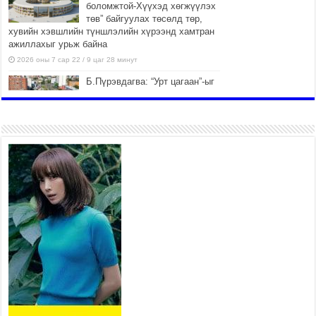
боломжтой-Хүүхэд хөгжүүлэх
төв” байгуулах төсөлд төр,
хувийн хэвшлийн түншлэлийн хүрээнд хамтран
ажиллахыг урьж байна
2026 оны 7 сар 22 / 9 цаг 28 минут
Б.Пүрэвдагва: “Урт цагаан”-ыг
залуучууд чөлөөт цагаа
өнгөрүүлдэг, жуулчид зорьж
ирдэг цэг болгоно
2026 оны 7 сар 21 / 16 цаг 47 минут
Тусгай замын автобус /BRT/
төслийн удирдах хорооны
ээлжит хуралдаан боллоо
2026 оны 7 сар 21 / 16 цаг 43 минут
Ерөнхий сайд Н.Учрал БНХАУ-аас Монгол Улсад
суугаа Элчин сайд Шэнь Миньжюанийг хүлээн
авч уулзав
2026 оны 7 сар 21 / 16 цаг 39 минут
БҮГД НАЙРАМДАХ ТАЖИКИСТАН УЛСТАЙ
ЭДИЙН ЗАСГИЙН ХАМТЫН АЖИЛЛАГААГ
ӨРГӨЖҮҮЛНЭ