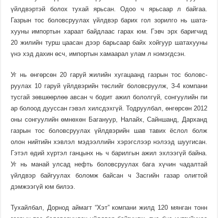
үйлдвэртэй болох тухай ярьсан. Одоо ч ярьсаар л байгаа.
Газрын тос боловсруулах үйлдвэр барих гол зорилго нь шата­
хууны импор­тын хараат байдлаас гарах юм. Гэвч эрх баригчид
20 жилийн турш цаасан дээр барьсаар байх хойгуур шата­хууны
үнэ хэд дахин өсч, импортын хамаарал улам л нэмэгдсэн.
Уг нь өнгөрсөн 20 гаруй жилийн хуга­цаанд газрын тос боловс­
руулах 10 гаруй үйлдвэ­рийн төслийг боловсруулж, 3-4 компани
тусгай зөвшөөрлөө авсан ч бодит ажил бололгүй, сонгуу­лийн пи
ар бо­лоод дууссан гэвэл хилсдэх­гүй. Тодруулбал, өнгөрсөн 2012
оны сон­гуулийн өмнөхөн Багануур, Налайх, Сайн­шанд, Дарханд
газ­рын тос боловс­руулах үйлд­вэрийн шав тавих ёслол болж
олон ний­тийн хэвлэл мэдээллийн хэрэгслээр нэлээд шуу­гисан.
Гэтэл өдий хүртэл ган­цынх нь ч барил­гын ажил эхлээ­гүй байна.
Уг нь ма­най улсад нефть боловсруулах бага хүчин чадал­тай
үйлдвэр бай­гуулах бо­ломж байсан ч Засгийн газар олиг­той
дэмжээгүй юм би­лээ.
Тухайл­бал, Дорнод аймагт “Хэт” ком­пани жилд 120 мянган тонн