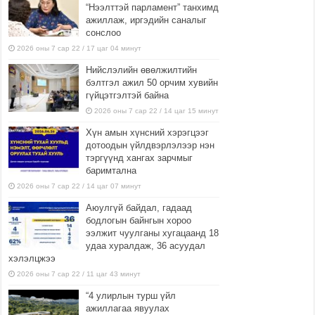
“Нээлттэй парламент” танхимд
ажиллаж, иргэдийн саналыг
сонслоо
2026 оны 7 сар 22 / 17 цаг 04 минут
Нийслэлийн өвөлжилтийн
бэлтгэл ажил 50 орчим хувийн
гүйцэтгэлтэй байна
2026 оны 7 сар 22 / 14 цаг 15 минут
Хүн амын хүнсний хэрэгцээг
дотоодын үйлдвэрлэлээр нэн
тэргүүнд хангах зарчмыг
баримтална
2026 оны 7 сар 22 / 14 цаг 07 минут
Аюулгүй байдал, гадаад
бодлогын байнгын хороо
ээлжит чуулганы хугацаанд 18
удаа хуралдаж, 36 асуудал
хэлэлцжээ
2026 оны 7 сар 22 / 11 цаг 43 минут
“4 улирлын турш үйл
ажиллагаа явуулах