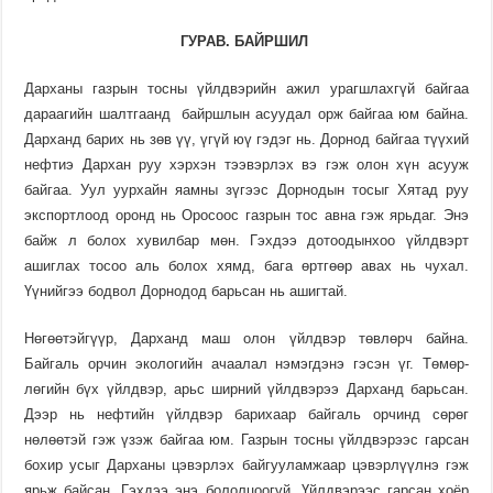
ГУРАВ
.
БАЙРШИЛ
Дарханы газрын тосны үйлд­вэрийн ажил урагшлахгүй байгаа
дараагийн шалтгаанд байршлын асуудал орж байгаа юм байна.
Дарханд барих нь зөв үү, үгүй юү гэдэг нь. Дорнод байгаа түүхий
нефтиэ Дархан руу хэрхэн тээвэр­лэх вэ гэж олон хүн асууж
байгаа. Уул уурхайн яамны зүгээс Дор­нодын тосыг Хятад руу
экспорт­лоод оронд нь Оросоос газрын тос авна гэж ярьдаг. Энэ
байж л болох хувилбар мөн. Гэхдээ дотоо­дын­хоо үйлдвэрт
ашиглах тосоо аль болох хямд, бага өртгөөр авах нь чухал.
Үүнийгээ бодвол Дорнодод барь­сан нь ашигтай.
Нөгөө­тэй­гүүр, Дар­ханд маш олон үйлдвэр төвлөрч байна.
Байгаль орчин экологийн ачаа­лал нэмэгдэнэ гэсэн үг. Төмөр­
лөгийн бүх үйлдвэр, арьс ширний үйлдвэрээ Дарханд барьсан.
Дээр нь нефтийн үйлд­вэр барихаар байгаль орчинд сөрөг
нөлөөтэй гэж үзэж байгаа юм. Газрын тосны үйлдвэрээс гар­сан
бохир усыг Дарханы цэвэрлэх байгуулам­жаар цэвэрлүүлнэ гэж
ярьж бай­сан. Гэхдээ энэ болол­цоогүй. Үйлдвэ­рээс гарсан хоёр