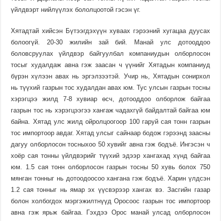
үйлдвэрт ний­­лүүлэх бололцоо­той гэсэн үг.
Хятадтай хийсэн Бүтээгдэхүүн хуваах гэрээний хугацаа дуусах
болоогүй. 20-30 жилийн зай бий. Манай улс дотооддоо
боловсруу­лах үйлдвэр байгуулбал компа­ниу­дын олборлосон
тосыг худал­даж авна гэж заасан ч үүнийг Хята­дын компаниуд
бүрэн хүлээн авах нь эргэлзээтэй. Учир нь, Хятадын сонирхол
нь түүхий газрын тос худалдан авах юм. Тус улсын газ­рын тосны
хэрэгцээ жилд 7-8 ху­виар өсч, дотооддоо олборлож бай­гаа
газрын тос нь хэрэгцээгээ хангаж чадахгүй байдалтай бай­гаа юм
байна. Хятад улс жилд ойрол­цоогоор 100 гаруй сая тонн газрын
тос импортоор авдаг. Хятад улсыг сайнаар бодож гэ­рээнд заасны
дагуу олборлосон тос­ныхоо 50 хувийг авна гэж бодъё. Ингэсэн ч
хоёр сая тонны үйлдвэрийг түү­хий эдээр хангахад хүнд байгаа
юм. 1.5 сая тонн олборлосон газ­рын тос­ны 50 хувь болох 750
мянган тон­ныг нь дотоо­­­доосоо хангана гэж бодъё. Харин үлдсэн
1.2 сая тон­ныг нь ямар эх үүсвэ­рээр хангах вэ. Засгийн газар
болон холбогдох мэргэжилтнүүд Оро­соос газрын тос импортоор
авна гэж ярьж байгаа. Гэхдээ Орос манай улсад олборлосон