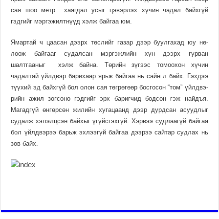
сая шоо метр хаягдал усыг цэвэр­лэх хүчин чадал байхгүй
гэдгийг мэргэжилт­нүүд хэлж байгаа юм.
Ямартай ч цаасан дээрх төс­­­­­­лийг газар дээр буулгахад юу нө­­
лөөж байгааг судалсан мэр­­­­гэж­лийн хүн дээрх гурван
шалтгааныг хэлж байна. Төрийн зүгээс томоохон хүчин
чадалтай үйлдвэр барихаар ярьж байгаа нь сайн л байх. Гэхдээ
түүхий эд байхгүй бол олон сая төгрөгөөр бос­госон “том” үйлдвэ­
рийн ажил зогсо­но гэдгийг эрх ба­риг­чид бодсон гэж найдъя.
Магад­гүй өнгөрсөн жилийн хугацаанд дээр дурдсан асуудлыг
судалж хэлэлцсэн байхыг үгүйсгэхгүй. Хэрвээ судлаагүй байгаа
бол үйлд­вэрээ барьж эхлээгүй бай­гаа дээрээ сайтар судлах нь
зөв байх.