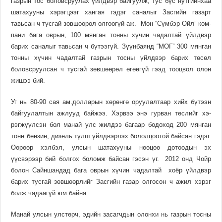
газрын тос боловс­руулах үйлдвэр бай­гуулж, тус бүс нутгийн­хаа
шата­хууны хэрэг­цээг хангая гэдэг сана­лыг Засгийн газарт
тавьсан ч тусгай зөвшөөрөл ол­гоо­гүй аж. Мөн “Сүм­бэр Ойл” ком­
пани бага оврын, 100 мянган тон­ны хүчин чадалтай үйлд­вэр
барих саналыг тавьсан ч бүтээ­гүй. Зүүн­баянд “МОГ” 300 мянган
тонны хүчин чадалтай газрын тосны үйлдвэр барих төсөл
боловс­руул­сан ч тус­гай зөвшөө­рөл өгөө­гүй гээд тооцвол олон
жишээ бий.
Уг нь 80-90 сая ам.дол­ларын хө­рөнгө оруулал­таар хийх бүтээн
байгуу­лалтын ажлууд бай­жээ. Хэрвээ энэ гурван төслийг хэ­
рэгжүүл­сэн бол манай улс жилдээ багаар бодоход 200 мянган
тонн бензин, дизель түлш үйлдвэрлэх бо­лолцоотой бай­сан гэдэг.
Өөрөөр хэлбэл, улсын шатахууны нөөцөө дотоо­дын эх
үүсвэрээр бий болгох боломж байсан гэсэн үг. 2012 онд Чойр
болон Сайн­шан­дад бага оврын хүчин чадал­тай хоёр үйлд­вэр
барих тусгай зөвшөөрлийг Засгийн газар олго­сон ч ажил хэрэг
болж чадаагүй юм байна.
Манай улсын улстөрч, эдийн засагчдын олонхи нь газрын тос­ны