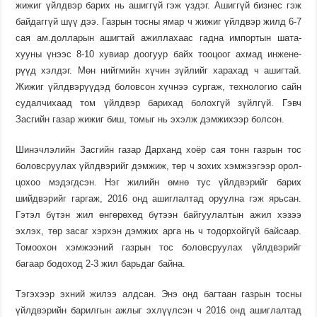
жижиг үйлдвэр барих нь ашиг­гүй гэж үздэг. Ашиггүй бизнес гэж
байдаггүй шүү дээ. Газрын тосны ямар ч жижиг үйлдвэр жилд 6-7
сая ам.долларын ашигтай ажилла­хаас гадна импор­тын ша­та­
хууны үнээс 8-10 хувиар доогуур байх тооцоог ахмад инжене­
рүүд хэлдэг. Мөн нийгмийн хүчин зүй­лийг харахад ч ашигтай.
Жижиг үйлдвэ­рүүдэд бо­ловсон хүчнээ сур­гаж, техно­логио сайн
судал­чихаад том үйлд­вэр барихад болохгүй зүйл­гүй. Гэвч
Засгийн газар жижиг биш, томыг нь эхэлж дэмжихээр болсон.
Шинэчлэлийн Засгийн газар Дар­ханд хоёр сая тонн газрын тос
боловсруулах үйлдвэрийг дэм­жиж, төр ч зохих хэмжээгээр орол­
цохоо мэдэгдсэн. Нэг жилийн өмнө тус үйлдвэрийг барих
шийдвэрийг гар­гаж, 2016 онд ашиглалтад оруулна гэж ярьсан.
Гэтэл бүтэн жил өнгөрө­хөд бүтээн байгуу­лалтын ажил хэ­зээ
эхлэх, төр засаг хэрхэн дэмжих арга нь ч тодор­хойгүй байсаар.
Томоохон хэмжээ­ний газрын тос боловсруулах үйлдвэрийг
багаар бодоход 2-3 жил барьдаг байна.
Тэгэхээр эх­ний жилээ алдсан. Энэ онд баг­таан газрын тосны
үйлд­вэрийн барил­гын ажлыг эхлүүлсэн ч 2016 онд ашиглалтад