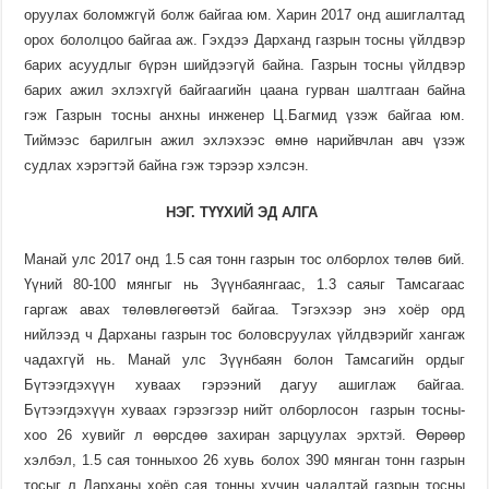
оруулах боломж­гүй болж байгаа юм. Харин 2017 онд ашиглалтад
орох болол­цоо байгаа аж. Гэхдээ Дарханд газрын тосны үйлдвэр
барих асууд­лыг бүрэн шийдээгүй байна. Газ­рын тосны үйлдвэр
барих ажил эх­лэх­­г­үй байгаагийн цаана гурван шалт­гаан байна
гэж Газрын тосны анх­ны инженер Ц.Багмид үзэж байгаа юм.
Тиймээс барилгын ажил эхлэ­хээс өмнө нарийвчлан авч үзэж
судлах хэрэгтэй байна гэж тэрээр хэлсэн.
НЭГ
.
ТҮҮХИЙ
ЭД
АЛГА
Манай улс 2017 онд 1.5 сая тонн газрын тос олборлох төлөв бий.
Үүний 80-100 мянгыг нь Зүүн­баян­гаас, 1.3 саяыг Тамсагаас
гаргаж авах төлөвлөгөөтэй бай­гаа. Тэгэхээр энэ хоёр орд
нийлээд ч Дарханы газрын тос боловс­руулах үйлдвэрийг хангаж
чадах­гүй нь. Манай улс Зүүнбаян болон Тамса­гийн ордыг
Бүтээгдэхүүн хуваах гэрээний дагуу ашиглаж байгаа.
Бүтээгдэхүүн хуваах гэрээ­гээр нийт олборлосон газрын тосны­
хоо 26 хувийг л өөрсдөө захиран зарцуу­лах эрхтэй. Өөрөөр
хэлбэл, 1.5 сая тонныхоо 26 хувь болох 390 мянган тонн газрын
тосыг л Дар­ханы хоёр сая тонны хүчин ча­дал­­тай газрын тосны