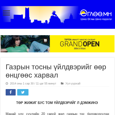
Газрын тосны үйлдвэрийг өөр
өнцгөөс харвал
2014 оны 1 сар 30 / 11 цаг 55 минут
Уул уурхай
ТӨР
ЖИЖИГ
БУС
ТОМ
ҮЙЛДВЭРИЙГ
Л
ДЭМЖИНЭ
Манай улс сүүлийн 20 гаруй жил газрын тос боловсруулах