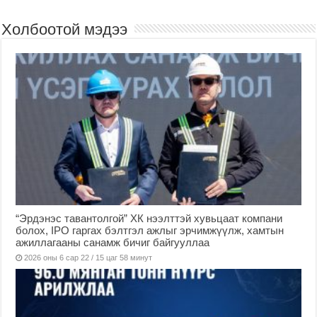
Холбоотой мэдээ
“Эрдэнэс тавантолгой” ХК нээлттэй хувьцаат компани
болох, IPO гаргах бэлтгэл ажлыг эрчимжүүлж, хамтын
ажиллагааны санамж бичиг байгууллаа
2026 оны 6 сар 22 / 15 цаг 58 минут