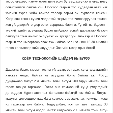
тосоо өгөхөөс нэмүү өртөг шингэсэн бүтээгдэхүүнээ л өгөх илүү
сонир­холтой байгаа юм. Оросоос газрын тос худалдан авах нэг
жилийн гэрээ хийж байгаа талаар зарим эх сурвалж ярьсан.
Хоёр сая тонны хүчин чадалтай газрын тос боловсруулах томоо­
хон үйлд­вэрийг өндөр өртөг зард­лаар барина. Үүнийг нь бодсон ч
түү­хий эдийн асууд­лаа бүрэн шийд­вэрлэсний дараа­гаар бүтээн
байгуулалтын ажлыг эхлүү­лэх нь эрсдэлгүй. Үнэхээр л Оро­соос
газрын тос импортоор авах гэж байгаа бол нэг биш 15-30 жилийн
гэрээ хэлэлцээр хийх асууд­лыг Засгийн газар ярих ёстой.
ХОЁР
.
ТЕХНОЛОГИЙН
ШИЙДЭЛ
НЬ
БУРУУ
Дарханд барих газрын тосны үйлдвэрээс гарах хүнд үлдэгдлийн
хэмжээ өндөр байгаа нь асуудал болж байгаа аж. Жилд
дундажаар мазут 234 мянган тонн, витум 200 гаруй мянган тонн
гарах тооцоо гаргажээ. Гэтэл энэ хэмжээний хүнд үлдэгдлийг
дотооддоо бүрэн ашиг­лах бололцоо байхгүй юм байна. Витум,
мазутыг дотооддоо маш бага хэмжээгээр ашиглаж, илүүдэл маш
их гарахаар юм бай­на. Тод­руул­бал, нэг км зам тави­хад 30
мянган тонн битум ордог. Ингэж бодохоор 200 мянган тонн виту­