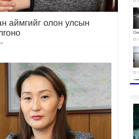
2
ан аймгийг олон улсын
лгоно
Он
2
эм
2
2