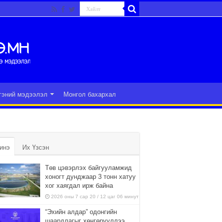
гэний мэдээлэл
Монгол бахархал
инэ
Их Үзсэн
Төв цэвэрлэх байгууламжид
хоногт дунджаар 3 тонн хатуу
хог хаягдал ирж байна
2026 оны 7 сар 20 / 12 цаг 06 минут
“Эхийн алдар” одонгийн
шаардлагыг хөнгөрүүллээ