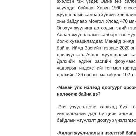
эхэлсэн гэж үздэг. Өмнө энэ салб
явуулдаг байлаа. Харин 1990 оноо
жуулчлалын салбар хувийн хэвшлийн
оны байдлаар Монгол Улсад 470 мян
Энэхүү жуулчид дотоодын эдийн зас
Аялал жуулчлалын салбарт нэг жуу
болж хуваарилагддаг. Манайд жилд 
байна. Иймд Засгийн газраас 2020 он
дэвшүүлсэн. Аялал жуулчлалын сал
Дэлхийн эдийн засгийн форумаа
чадварын индекс”-ийг тогтмол гарга
дэлхийн 136 орноос манай улс 102-т
-Манай улс нэлээд доогуурт орсо
нөлөөлж байна вэ?
-Энэ үзүүлэлтээс харахад бүх тө
үйлчилгээний дэд бүтцийн хөгжил
байдлын үзүүлэлт доогуур үнэлэгдэх
-Аялал жуулчлалын нээлттэй байд