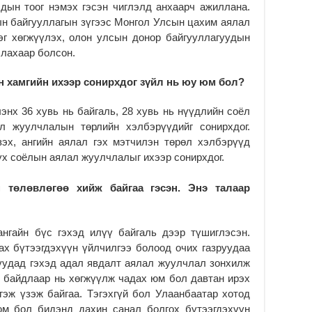
дын тоог нэмэх гэсэн чиглэлд анхаарч ажиллана.
н байгууллагын зүгээс Монгол Улсын цахим аялал
эг хөгжүүлэх, олон улсын донор байгууллагуудын
ллахаар болсон.
н хамгийн ихээр сонирхдог зүйл нь юу юм бол?
нх 36 хувь нь байгаль, 28 хувь нь нүүдлийн соёл
л жуулчлалын төрлийн хэлбэрүүдийг сонирхдог.
зэх, ангийн аялал гэх мэтчилэн төрөл хэлбэрүүд
үүх соёлын аялал жуулчлалыг ихээр сонирхдог.
н төлөвлөгөө хийж байгаа гэсэн. Энэ талаар
ангайн бүс гэхэд илүү байгаль дээр түшиглэсэн.
ах бүтээгдэхүүн үйлчилгээ болоод очих газруудаа
уудад гэхэд адал явдалт аялал жуулчлал зонхилж
й байдлаар нь хөгжүүлж чадах юм бол давтан ирэх
эж үзэж байгаа. Тэгэхгүй бол Улаанбаатар хотод
юм бол бидэнд дахин санал болгох бүтээгдэхүүн