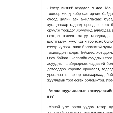
-Цэвэр визний асуудал л даа. Мо
тоогоор жилд хоёр сая орчим байдаг
очоод цалин авч ажиллахаас буса
хугацаагаар гадаад оронд зорчиж 
оруулж тооцдог. Жуулчид аялахдаа в
нөхцөл нэлээн хатуу мөрдөгддөг
шалтгаалж, жуулчдын тоо өсөх болом
ихээр хүлээж авах боломжтой зуны 
тохиолдол гардаг. Тиймээс хоёрдогч
нисч байгаа нислэгийн суудлын тоог
асуудлыг шийдвэрлэж чадаагүй бол
дотооддоо хөрөнгө оруулалт, гадаа
урсгалаа тээврээр хязгаарлаад ба
жуулчдын тоог өсгөх боломжтой. Ирэ
-Аялал жуулчлалыг хөгжүүлэхийн
вэ?
-Манай улс өргөн уудам газар ну
эхлэлтэй орон нутаг руу дамжиж явд