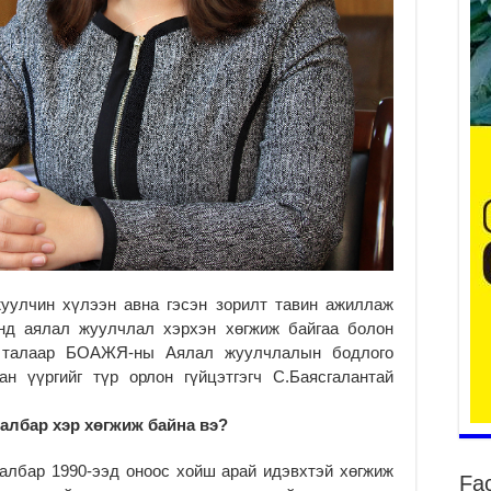
2
Ша
тө
ши
2
Үн
ша
Ул
га
жуулчин хүлээн авна гэсэн зорилт тавин ажиллаж
2
энд аялал жуулчлал хэрхэн хөгжиж байгаа болон
Ни
 талаар БОАЖЯ-ны Аялал жуулчлалын бодлого
ир
н үүргийг түр орлон гүйцэтгэгч С.Баясгалантай
2
Хү
албар хэр хөгжиж байна вэ?
үр
2
албар 1990-ээд оноос хойш арай идэвхтэй хөгжиж
Fa