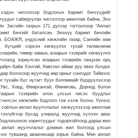
Өв
дэн чиглэлээр бодлогын баримт бичгүүдийг
да
туудыг сайжруулах чиглэлээр ажиллаж байна. Энэ
2
йн Засгийн газрын 171 дүгээр тогтоолоор “Аялал
УИ
римт бичгийг баталсан. Энэхүү баримт бичгийн
на
м, БОАЖЯ, үндэсний хөгжлийн газар, Сангийн яам
ша
 бүтцийг хэрхэн хөгжүүлэх тухай төлөвлөгөө
2
тээврийн, төмөр замын, агаарын тээврийг хөгжүүлнэ
Мо
улчлалд зориулсан агаарын тээврийн ганцхан орц
ба
дайрч байж Хэнтий, Хөвсгөл аймаг руу явах болдог.
2
ндөр болохоор жуулчид өөр орныг сонгодог. Тиймээс
ыг тухайн бүс нутагт буух боломжийг бүрдүүлэхээр
 Увс, Ховд, Өвөрхангай, Өмнөговь, Дорнод болон
агаарын тээврийн олон улсын нисэх буудлыг
счилсэн хөгжлийн бодлого гэж хэлж болно. Үүнээс
йн соёлын аялал жуулчлалыг хөгжүүлэхээр ажиллаж
 гэхгүйгээр бусад улиралд жуулчид хүлээн авах
бодлогынхоо зорилтуудыг тодорхойлоод дараа жил
, аялал жуулчлалыг дэмжих жил болгоод улсын
 нэг түвшинд аваачихаар зорьж байна. Мөн аялал