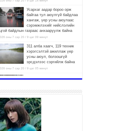
026 оны 7 сар 20 / 9 цаг 14 минут
Усархаг аадар бороо орж
байгаа тул аюулгүй байдлаа
хангаж, үер усны аюулаас
сэрэмжлэхийг нийслэлийн
цгой байдлын газраас анхааруулж байна
026 оны 7 сар 20 / 9 цаг 09 минут
311 алба хаагч, 119 техник
хэрэгсэлтэй ажиллаж үер
усны аюул, болзошгүй
эрсдэлээс сэргийлж байна
026 оны 7 сар 20 / 9 цаг 05 минут
Аяллаа зөв төлөвлөхийг
иргэдэд зөвлөж байна
2026 оны 7 сар 16 / 11 цаг 50 минут
Үер усны болзошгүй аюулаас
сэргийлж, холбогдох
байгууллагууд өндөржүүлсэн
бэлэн байдалд ажиллаж байна
026 оны 7 сар 15 / 13 цаг 06 минут