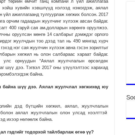
Тө
арт төрийн өмчит ганц компани л үйл ажиллагаа
16
с хойш хувийн хэвшлүүд нэлээд нэмэгдэж, аялал
2
 үйл ажиллагаанд тулгуурлаж хөгжих болсон. 2017
га орчим гадаадын жуулчинг хүлээж авсан байдаг.
На
агт 400 гаруй сая ам.долларын хөрөнгө оруулжээ.
мэ
аж
лчны оруулсан мөнгө 14 салбарыг дэмждэг орлого
2
ирдэг жуулчдын тоо дээд тал нь 490 мянгад хүрч
 гэхэд нэг сая жуулчин хүлээж авна гэсэн зорилтыг
Үн
барын хөгжил нь олон салбараас хараат байдаг.
2
с улс орнуудын “Аялал жуулчлалын өрсөлдөх
Үе
даг шүү дээ. Тэгвэл 2017 оны үзүүлэлтээс харахад
ба
 эрэмбэлэгдэж байна.
ба
2
н байна шүү дээ. Аялал жуулчлал хөгжихөд юу
Үн
Soc
мэ
2
рлийн дэд бүтцийн хөгжил, аялал, жуулчлалын
 болон аялал жуулчлалын олон улсад нээлттэй
Тө
эд ихээр нөлөөлж байна.
2
Үн
ал гэдгийг тодорхой тайлбарлаж өгнө үү?
на