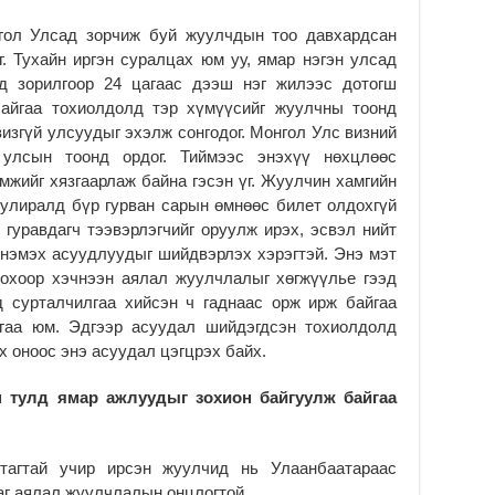
үр
нгол Улсад зорчиж буй жуулчдын тоо давхардсан
2
. Тухайн иргэн суралцах юм уу, ямар нэгэн улсад
Үн
д зорилгоор 24 цагаас дээш нэг жилээс дотогш
ба
байгаа тохиолдолд тэр хүмүүсийг жуулчны тоонд
2
изгүй улсуудыг эхэлж сонгодог. Монгол Улс визний
Үн
 улсын тоонд ордог. Тиймээс энэхүү нөхцлөөс
“Д
жийг хязгаарлаж байна гэсэн үг. Жуулчин хамгийн
2
улиралд бүр гурван сарын өмнөөс билет олдохгүй
, гуравдагч тээвэрлэгчийг оруулж ирэх, эсвэл нийт
МО
 нэмэх асуудлуудыг шийдвэрлэх хэрэгтэй. Энэ мэт
БА
НА
охоор хэчнээн аялал жуулчлалыг хөгжүүлье гээд
ДЭ
д сурталчилгаа хийсэн ч гаднаас орж ирж байгаа
2
йгаа юм. Эдгээр асуудал шийдэгдсэн тохиолдолд
х оноос энэ асуудал цэгцрэх байх.
МО
БҮ
ЕР
 тулд ямар ажлуудыг зохион байгуулж байгаа
2
ТӨ
тагтай учир ирсэн жуулчид нь Улаанбаатараас
ЦЭ
аг аялал жуулчлалын онцлогтой.
2