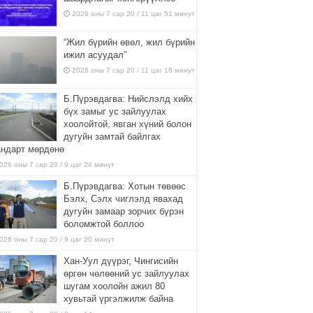
2026 оны 7 сар 20 / 11 цаг 51 минут
“Жил бүрийн өвөл, жил бүрийн
ижил асуудал”
2026 оны 7 сар 20 / 11 цаг 16 минут
Б.Пүрэвдагва: Нийслэлд хийх
бүх замыг ус зайлуулах
хоолойтой, явган хүний болон
дугуйн замтай байлгах
андарт мөрдөнө
026 оны 7 сар 20 / 9 цаг 24 минут
Б.Пүрэвдагва: Хотын төвөөс
Бэлх, Сэлх чиглэлд явахад
дугуйн замаар зорчих бүрэн
боломжтой боллоо
026 оны 7 сар 20 / 9 цаг 20 минут
Хан-Уул дүүрэг, Чингисийн
өргөн чөлөөний ус зайлуулах
шугам хоолойн ажил 80
хувьтай үргэлжилж байна