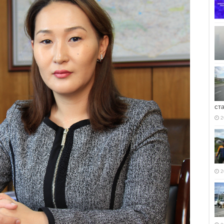
ст
2
2