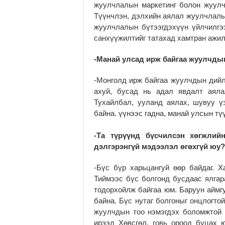
жуулчлалын маркетинг болон жуулч
Түүнчлэн, дэлхийн аялал жуулчлалы
жуулчлалын бүтээгдэхүүн үйлчилгэ
санхүүжилтийг татахад хамтран ажи
-Манай улсад ирж байгаа жуулчды
-Монголд ирж байгаа жуулчдын дийлэ
ахуй, бусад нь адал явдалт аяла
Тухайлбал, ууланд аялах, шувуу ү
байна. үүнээс гадна, манай улсын т
-Та түрүүнд бүсчилсэн хөгжлий
дэлгэрэнгүй мэдээлэл өгөхгүй юу?
-Бүс бүр харьцангуй өөр байдаг. Х
Тиймээс бүс болгонд бусдаас ялгар
тодорхойлж байгаа юм. Баруун аймг
байна. Бүс нутаг болгоныг онцлогто
жуулчдын тоо нэмэгдэх боломжтой г
ирээд Хөвсгөл, говь ороод буцах 