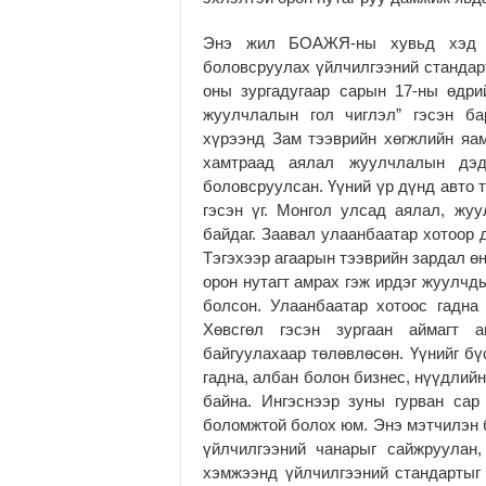
Энэ жил БОАЖЯ-ны хувьд хэд хэ
боловсруулах үйлчилгээний стандар
оны зургадугаар сарын 17-ны өдри
жуулчлалын гол чиглэл” гэсэн ба
хүрээнд Зам тээврийн хөгжлийн яа
хамтраад аялал жуулчлалын дэд
боловсруулсан. Үүний үр дүнд авто 
гэсэн үг. Монгол улсад аялал, жу
байдаг. Заавал улаанбаатар хотоор 
Тэгэхээр агаарын тээврийн зардал ө
орон нутагт амрах гэж ирдэг жуулчд
болсон. Улаанбаатар хотоос гадна
Хөвсгөл гэсэн зургаан аймагт 
байгуулахаар төлөвлөсөн. Үүнийг бү
гадна, албан болон бизнес, нүүдли
байна. Ингэснээр зуны гурван сар
боломжтой болох юм. Энэ мэтчилэн 
үйлчилгээний чанарыг сайжруулан
хэмжээнд үйлчилгээний стандартыг