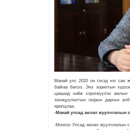
Манай улс 2020 он гэхэд нэг сая 
байгаа билээ. Энэ зорилтын хүрэ
цаашид хийж хэрэгжүүлэх ажлын
зохицуулалтын газрын даргын алба
ярилцлаа.
-Манай улсад аялал жуулчлалын с
-Монгол Улсад аялал жуулчлалын с