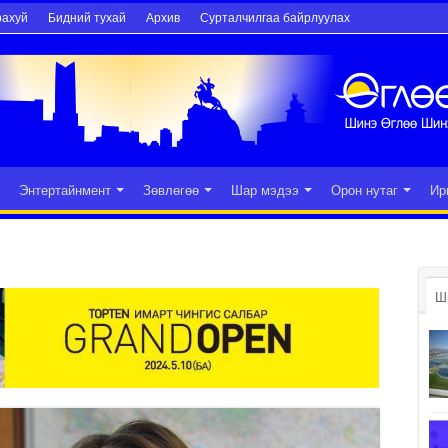
рахуй
Бидний тухай
Архив
Сурталчилгаа байрлуулах
Энтертайнмент
Зөвлөгөө
Шар мэдээ
Орон нутаг
Ир
Ш