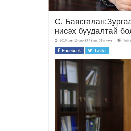
С. Баясгалан:Зурга
нисэх буудалтай бо
2018 оны 11 сар 29 / 9 цаг 31 минут
Нийг
Facebook
Twitter