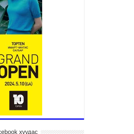
Монгол адууны үнэ цэнийг
дэлхийд сурталчлах “Дэлхийн
адууны өдөр”-т 15000 морьтон
оролцож байна
026 оны 7 сар 15 / 11 цаг 51 минут
гайн харвааны насанд хүрэгчдийн багийн
рөлд 106 багийн 848 харваач өрсөлдөж,
лдгүүд шалгарав
026 оны 7 сар 15 / 11 цаг 45 минут
дэсний их баяр наадмын сур харвааны
гналыг нийслэлийн Засаг дарга бөгөөд
аанбаатар хотын Захирагч Б.Пүрэвдагва
рдууллаа
026 оны 7 сар 15 / 11 цаг 41 минут
йслэлийн Эрүүл мэндийн газраас 45 баг
гэдэд тусламж, үйлчилгээ үзүүлж байна
026 оны 7 сар 15 / 11 цаг 30 минут
чит бөхийн барилдааны тавын даваа
гэлжилж байна
026 оны 7 сар 15 / 11 цаг 26 минут
cebook хуудас