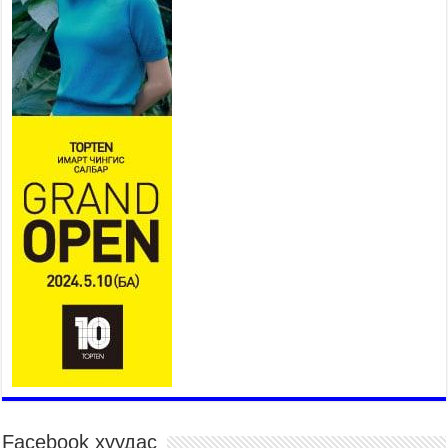
2026 оны 7 сар 20 / 9 цаг 09 минут
311 алба хаагч, 119 техник хэрэгсэлтэй ажиллаж
үер усны аюул, болзошгүй эрсдэлээс сэргийлж
байна
2026 оны 7 сар 20 / 9 цаг 05 минут
Аяллаа зөв төлөвлөхийг иргэдэд зөвлөж байна
2026 оны 7 сар 16 / 11 цаг 50 минут
Үер усны болзошгүй аюулаас сэргийлж,
холбогдох байгууллагууд өндөржүүлсэн бэлэн
байдалд ажиллаж байна
2026 оны 7 сар 15 / 13 цаг 06 минут
Монгол адууны үнэ цэнийг дэлхийд сурталчлах
“Дэлхийн адууны өдөр”-т 15000 морьтон оролцож
байна
2026 оны 7 сар 15 / 11 цаг 51 минут
Шагайн харвааны насанд хүрэгчдийн багийн
төрөлд 106 багийн 848 харваач өрсөлдөж,
шилдгүүд шалгарав
2026 оны 7 сар 15 / 11 цаг 45 минут
Facebook хуудас