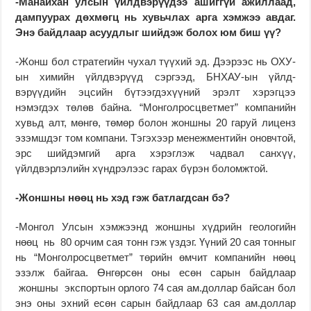
-Манайхан улсын үйлд­вэрүүдээ ашиггүй ажил­лаад,
дампуурах дөхмөгц нь хувьчлах арга хэмжээ авдаг.
Энэ байдлаар асуудлыг ший­дэж болох юм биш үү?
-Жонш бол стратегийн чухал түүхий эд. Дээрээс нь ОХУ-
ын химийн үйлдвэрүүд сэргээд, БНХАУ-ын үйлд­­­
вэрүүдийн эцсийн бү­тээг­­­дэхүүний эрэлт хэ­рэг­цээ
нэмэгдэх төлөв бай­­на. “Монголросцвет­мет” компанийн
хувьд алт, мөнгө, төмөр болон жонш­­­­ны 20 гаруй лиценз
эзэмш­дэг том компани. Тэгэ­хээр менежментийн оновч­­той,
эрс шийдэмгий арга хэрэглэж чадвал санхүү,
үйлдвэрлэлийн хүндрэлээс гарах бүрэн боломжтой.
-Жоншны нөөц нь хэд гэж батлагдсан бэ?
-Монгол Улсын хэм­жээнд жоншны хүдрийн гео­логийн
нөөц нь 80 ор­чим сая тонн гэж үздэг. Үүний 20 сая тонныг
нь “Монгол­росцветмет” төрийн өмчит ком­панийн нөөц
эзэлж байгаа. Өнгөрсөн оны есөн сарын байдлаар
жоншны экспор­тын орлого 74 сая ам.доллар бай­сан бол
энэ оны эхний есөн сарын байдлаар 63 сая ам.доллар