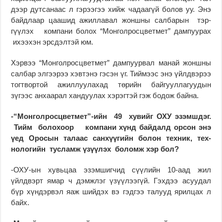
дээр дутсанаас л гэрээгээ хийж чадаагүй болов уу. Энэ
байд­лаар цаашид ажиллавал жонш­ны сал­барын тэр­
гүүлэх компани болох “Монгол­росцветмет” дам­пуурах
ихээ­хэн эрсдэлтэй юм.
Хэрвээ “Монгол­росцвет­мет” дампуурвал манай жонш­­ны
салбар элгээрээ хэв­тэнэ гэсэн үг. Тиймээс энэ үйлдвэрээ
тогтвортой ажил­луу­лахад төрийн байгуул­лагуудын
зүгээс анхаарал хандуулах хэрэгтэй гэж бодож байна.
-“Монголросцветмет”-ийн 49 хувийг ОХУ эзэмш­дэг.
Тийм болохоор ком­пани хүнд байдалд орсон энэ
үед Оросын талаас санхүүгийн болон техник, тех­­­
нологийн тусламж үзүү­лэх боломж хэр бол?
-ОХУ-ын хувьцаа эзэм­шигчид сүүлийн 10-аад жил
үйлдвэрт ямар ч дэмжлэг үзүүлээгүй. Гэхдээ асуудал
бүр хүндэрвэл яаж шийдэх вэ гэдгээ талууд ярилцах л
байх.