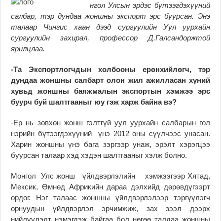
нгол Улсын эрдэс бүтээгдэхүүний
салбар, тэр дундаа жоншны экспорт эрс буурсан. Энэ
талаар Чингис хаан дээд сургуулийн Уул уурхайн
сургуулийн захирал, профессор Д.Галсандоржтой
ярилцлаа.
-Та Экспортлогчдын холбооны ерөнхийлөгч, тэр
дундаа жоншны салбарт олон жил ажилласан хүний
хувьд жоншны баяжмалын экспортын хэмжээ эрс
буурч буй шалтгааныг юу гэж харж байна вэ?
-Ер нь зөвхөн жонш гэлт­гүй уул уурхайн сал­барын гол
нэрийн бүтээг­дэхүүний үнэ 2012 оны сүүл­чээс уна­сан.
Харин жоншны үнэ бага зэргээр унаж, эрэлт хэ­рэгцээ
буурсан талаар хэд хэдэн шалтгааныг хэлж болно.
Монгол Улс жонш үйлд­вэр­лэлийн хэмжээгээр Хятад,
Мексик, Өмнөд Аф­рикийн дараа дэлхийд дөрөв­дүгээрт
ордог. Нэг талаас жоншны үйлдвэрлэлээр тэр­гүүлэгч
орнуудын үйлд­вэрлэл эрчимжиж, зах зээл дээрх
нийлүүлэлт нэ­мэг­дэж байгаа бол нөгөө талдаа жоншны