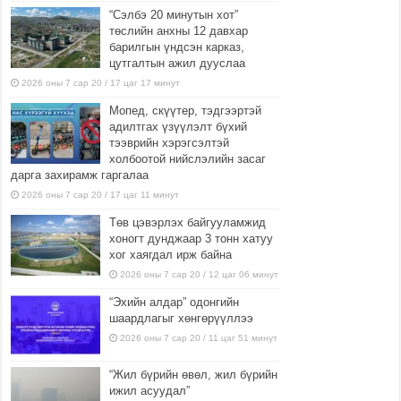
“Сэлбэ 20 минутын хот”
төслийн анхны 12 давхар
барилгын үндсэн карказ,
цутгалтын ажил дууслаа
2026 оны 7 сар 20 / 17 цаг 17 минут
Мопед, скүүтер, тэдгээртэй
адилтгах үзүүлэлт бүхий
тээврийн хэрэгсэлтэй
холбоотой нийслэлийн засаг
дарга захирамж гаргалаа
2026 оны 7 сар 20 / 17 цаг 11 минут
Төв цэвэрлэх байгууламжид
хоногт дунджаар 3 тонн хатуу
хог хаягдал ирж байна
2026 оны 7 сар 20 / 12 цаг 06 минут
“Эхийн алдар” одонгийн
шаардлагыг хөнгөрүүллээ
2026 оны 7 сар 20 / 11 цаг 51 минут
“Жил бүрийн өвөл, жил бүрийн
ижил асуудал”