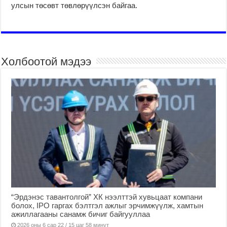
улсын тө­сөвт төвлөрүүлсэн байгаа.
Холбоотой мэдээ
“Эрдэнэс тавантолгой” ХК нээлттэй хувьцаат компани
болох, IPO гаргах бэлтгэл ажлыг эрчимжүүлж, хамтын
ажиллагааны санамж бичиг байгууллаа
2026 оны 6 сар 22 / 15 цаг 58 минут