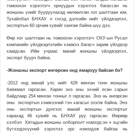
томоохон хэрэглэгч орнуудын хэрэглээ багассан нь
жоншны үнийг бууруулахад нөлөөлсөн гол шалтгаан юм.
Тухайлбал БНХАУ л гэхэд дэлхийн нийт үйлдвэрлэл,
экспортын 60 орчим хувийг хангаж байна шүү дээ.
Өөр нэг шалтгаан нь то­моохон хэрэглэгч ОХУ-ын Русал
компанийн үйлд­вэрлэлийн хэмжээ багасч зарим үйлдвэр
хаагдсан. Ийм учраас ма­най жоншны үйлдвэрлэл,
экспорт буурч байна.
-Жоншны экспорт өн­гөрсөн онд ямархуу байсан бэ?
-2012 онд манай улс нийт 428 мянган тонн жоншны
баяжмал гаргасан. Харин энэ оны эхний есөн сарын
байдлаар 254 мянган тонныг л гаргасан. Энэ нь өнгөрсөн
оны экспортын хэмжээний тэн хагасыг эзэлж байна. Энэ
оны экспортын дүнгээс манай жоншны экспортыг
харахад 46 хувийг нь БНХАУ руу гаргасан. Өөрөөр
хэлбэл Хятадын жоншны олборлолт нэмэгдсэн ч эц­сийн
бүтээгдэхүүний хэ­рэглээ эрс нэмэгдэж байгаа нь