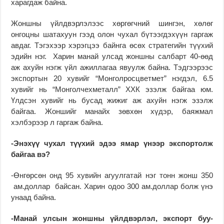
харагдаж байна.
Жоншны үйлдвэрлэлээс хөргөгчний шингэн, хөлөг
онгоцны шатахуун гээд олон чухал бүтээгдэхүүн гаргаж
авдаг. Тэгэхээр хэрэгцээ байн­га өсөх стратегийн түү­хий
эдийн нэг. Харин манай улсад жоншны салбарт 40-өөд
аж ахуйн нэгж үйл ажил­лагаа явуулж байна. Тэд­гээрээс
экспортын 20 ху­вийг “Монголросцветмет” нэгдэл, 6.5
хувийг нь “Монгол­чехметалл” ХХК эзэлж байгаа юм.
Үлдсэн хувийг нь бусад жижиг аж ахуйн нэгж эзэлж
байгаа. Жоншийг манайх зөвхөн хүдэр, баяжмал
хэлбэрээр л гаргаж байна.
-Энэхүү чухал түүхий эдээ ямар үнээр экспортолж
байгаа вэ?
-Өнгөрсөн онд 95 хувийн агуулгатай нэг тонн жонш 350
ам.доллар байсан. Ха­рин одоо 300 ам.доллар болж үнэ
унаад байна.
-Манай улсын жоншны үйлдвэрлэл, экспорт буу­