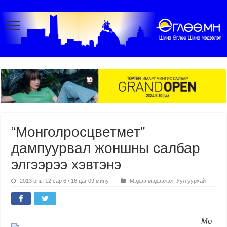
“Монголросцветмет”
дампуурвал жоншны салбар
элгээрээ хэвтэнэ
2013 оны 12 сар 6 / 16 цаг 09 минут
Мэдээ мэдээлэл
,
Уул уурхай
Мо