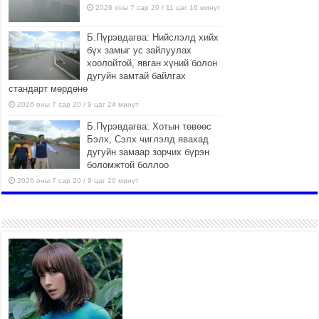
2026 оны 7 сар 20 / 11 цаг 16 минут
Б.Пүрэвдагва: Нийслэлд хийх
бүх замыг ус зайлуулах
хоолойтой, явган хүний болон
дугуйн замтай байлгах
стандарт мөрдөнө
2026 оны 7 сар 20 / 9 цаг 24 минут
Б.Пүрэвдагва: Хотын төвөөс
Бэлх, Сэлх чиглэлд явахад
дугуйн замаар зорчих бүрэн
боломжтой боллоо
2026 оны 7 сар 20 / 9 цаг 20 минут
Хан-Уул дүүрэг, Чингисийн
өргөн чөлөөний ус зайлуулах
шугам хоолойн ажил 80
хувьтай үргэлжилж байна
2026 оны 7 сар 20 / 9 цаг 14 минут
Усархаг аадар бороо орж байгаа тул аюулгүй
байдлаа хангаж, үер усны аюулаас
сэрэмжлэхийг нийслэлийн Онцгой байдлын
газраас анхааруулж байна