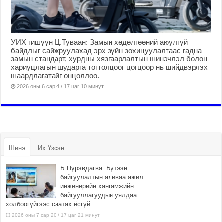
УИХ гишүүн Ц.Туваан: Замын хөдөлгөөний аюулгүй
байдлыг сайжруулахад эрх зүйн зохицуулалтаас гадна
замын стандарт, хурдны хязгаарлалтын шинэчлэл болон
хариуцлагын шударга тогтолцоог цогцоор нь шийдвэрлэх
шаардлагатайг онцоллоо.
2026 оны 6 сар 4 / 17 цаг 10 минут
Шинэ
Их Үзсэн
Б.Пүрэвдагва: Бүтээн
байгуулалтын аливаа ажил
инженерийн хангамжийн
байгууллагуудын уялдаа
холбоогүйгээс саатах ёсгүй
2026 оны 7 сар 20 / 17 цаг 21 минут