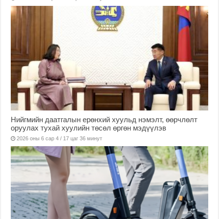
Нийгмийн даатгалын ерөнхий хуульд нэмэлт, өөрчлөлт
оруулах тухай хуулийн төсөл өргөн мэдүүлэв
2026 оны 6 сар 4 / 17 цаг 36 минут