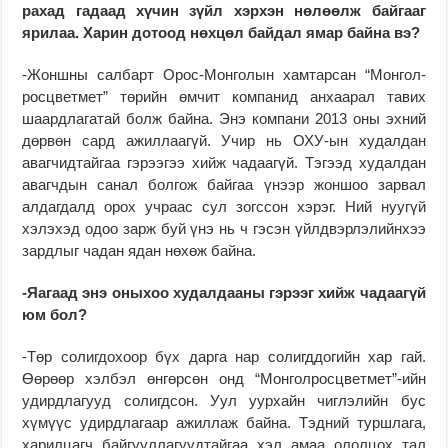
рахад гадаад хүчин зүйл хэр­хэн нөлөөлж байгааг
ярилаа. Харин дотоод нөх­цөл байдал ямар байна вэ?
-Жонш­­­ны салбарт Орос-Мон­голын хамтарсан “Монгол­
росцветмет” төрийн өмчит компанид анхаарал тавих
шаардлагатай болж байна. Энэ компани 2013 оны эхний
дөрвөн сард ажиллаагүй. Учир нь ОХУ-ын худалдан
авагчидтайгаа гэрээгээ хийж чадаагүй. Тэгээд худалдан
авагчдын санал болгож байгаа үнээр жоншоо зарвал
алдагдалд орох учраас сул зогссон хэрэг. Ний нуугүй
хэлэхэд одоо зарж буй үнэ нь ч гэсэн үйлдвэрлэлийнхээ
зардлыг чадан ядан нөхөж байна.
-Яагаад энэ оныхоо худалдааны гэрээг хийж чадаагүй
юм бол?
-Төр солигдохоор бүх дарга нар солигддогийн хар гай.
Өөрөөр хэлбэл өнгөрсөн онд “Монголросцветмет”-ийн
удирдлагууд солигдсон. Уул уурхайн чиглэлийн бус
хүмүүс удирдлагаар ажил­лаж байна. Тэдний туршлага,
харилцагч бай­гууллагуудтайгаа хэл амаа ололцох тал