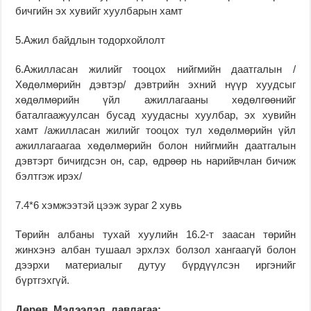
бичгийн эх хувийг хуулбарын хамт
5.Ажил байдлын тодорхойлолт
6.Ажилласан жилийг тооцох нийгмийн даатгалын /
Хөдөлмөрийн дэвтэр/ дэвтрийн эхний нүүр хуудсыг
хөдөлмөрийн үйл ажиллагааны хөдөлгөөнийг
баталгаажуулсан бусад хуудасны хуулбар, эх хувийн
хамт /ажилласан жилийг тооцох тул хөдөлмөрийн үйл
ажиллагаагаа хөдөлмөрийн болон нийгмийн даатгалын
дэвтэрт бичигдсэн он, сар, өдрөөр нь нарийвчлан бичиж
бэлтгэж ирэх/
7.4*6 хэмжээтэй цээж зураг 2 хувь
Төрийн албаны тухай хуулийн 16.2-т заасан төрийн
жинхэнэ албан тушаал эрхлэх болзол хангаагүй болон
дээрхи материалыг дутуу бүрдүүлсэн иргэнийг
бүртгэхгүй.
Дөрөв. Мэдээлэл, лавлагаа: