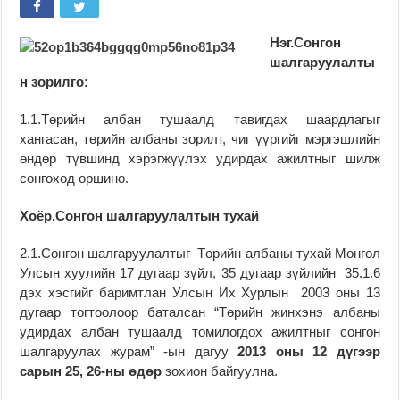
Нэг.Сонгон
шалгаруулалты
н зорилго:
1.1.Төрийн албан тушаалд тавигдах шаардлагыг
хангасан, төрийн албаны зорилт, чиг үүргийг мэргэшлийн
өндөр түвшинд хэрэгжүүлэх удирдах ажилтныг шилж
сонгоход оршино.
Хоёр.Сонгон шалгаруулалтын тухай
2.1.Сонгон шалгаруулалтыг Төрийн албаны тухай Монгол
Улсын хуулийн 17 дугаар зүйл, 35 дугаар зүйлийн 35.1.6
дэх хэсгийг баримтлан Улсын Их Хурлын 2003 оны 13
дугаар тогтоолоор баталсан “Төрийн жинхэнэ албаны
удирдах албан тушаалд томилогдох ажилтныг сонгон
шалгаруулах журам” -ын дагуу
2013 оны 12 дүгээр
сарын 25, 26-ны өдөр
зохион байгуулна.