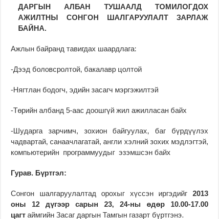
ДАРГЫН АЛБАН ТУШААЛД ТОМИЛОГДОХ
АЖИЛТНЫ СОНГОН ШАЛГАРУУЛАЛТ ЗАРЛАЖ
БАЙНА.
Ажлын байранд тавигдах шаардлага:
-Дээд боловсролтой, бакалавр цолтой
-Нягтлан бодогч, эдийн засагч мэргэжилтэй
-Төрийн албанд 5-аас доошгүй жил ажилласан байх
-Шударга зарчимч, зохион байгуулах, баг бүрдүүлэх
чадвартай, санаачлагатай, англи хэлний зохих мэдлэгтэй,
компьютерийн программуудыг эзэмшсэн байх
Гурав. Бүртгэл:
Сонгон шалгаруулалтад орохыг хүссэн иргэдийг
2013
оны 12 дүгээр сарын 23, 24-ны өдөр 10.00-17.00
цагт
аймгийн Засаг даргын Тамгын газарт бүртгэнэ.