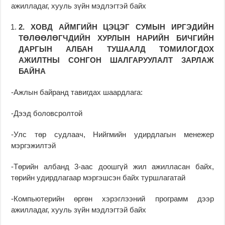
ажилладаг, хууль зүйн мэдлэгтэй байх
2.
ХОВД АЙМГИЙН ЦЭЦЭГ СУМЫН ИРГЭДИЙН
ТӨЛӨӨЛӨГЧДИЙН ХУРЛЫН НАРИЙН БИЧГИЙН
ДАРГЫН АЛБАН ТУШААЛД ТОМИЛОГДОХ
АЖИЛТНЫ СОНГОН ШАЛГАРУУЛАЛТ ЗАРЛАЖ
БАЙНА
-Ажлын байранд тавигдах шаардлага:
-Дээд боловсролтой
-Улс төр судлаач, Нийгмийн удирдлагын менежер
мэргэжилтэй
-Төрийн албанд 3-аас доошгүй жил ажилласан байх,
төрийн удирдлагаар мэргэшсэн байх туршлагатай
-Компьютерийн өргөн хэрэглээний программ дээр
ажилладаг, хууль зүйн мэдлэгтэй байх