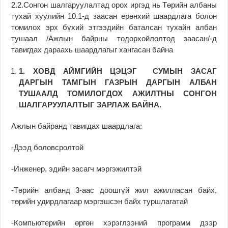
2.2.Сонгон шалгаруулалтад орох иргэд нь Төрийн албаны
тухай хуулийн 10.1-д заасан ерөнхий шаардлага болон
томилох эрх бүхий этгээдийн баталсан тухайн албан
тушаал /Ажлын байрны тодорхойлолтод заасан/-д
тавигдах дараахь шаардлагыг хангасан байна
1.
ХОВД АЙМГИЙН ЦЭЦЭГ СУМЫН ЗАСАГ
ДАРГЫН ТАМГЫН ГАЗРЫН ДАРГЫН АЛБАН
ТУШААЛД ТОМИЛОГДОХ АЖИЛТНЫ СОНГОН
ШАЛГАРУУЛАЛТЫГ ЗАРЛАЖ БАЙНА.
Ажлын байранд тавигдах шаардлага:
-Дээд боловсролтой
-Инженер, эдийн засагч мэргэжилтэй
-Төрийн албанд 3-аас доошгүй жил ажилласан байх,
төрийн удирдлагаар мэргэшсэн байх туршлагатай
-Компьютерийн өргөн хэрэглээний программ дээр