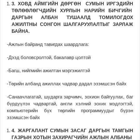
3.
ХОВД АЙМГИЙН ДӨРГӨН СУМЫН
ИРГЭДИЙН
ТӨЛӨӨЛӨГЧДИЙН ХУРЛЫН НАРИЙН БИЧГИЙН
ДАРГЫН АЛБАН ТУШААЛД ТОМИЛОГДОХ
АЖИЛТНЫ СОНГОН ШАЛГАРУУЛАЛТЫГ ЗАРЛАЖ
БАЙНА.
-Ажлын байранд тавигдах шаардлага:
-Дээд боловсролтой, бакалавр цолтой
-Багш, нийгмийн ажилтан мэргэжилтэй
-Төрийн албанд ажиллах чадвар дадал эзэмшсэн байх
-Санаачлагатай, шударга зарчимч, зохион байгуулах, баг
бүрдүүлэх чадвартай, англи хэлний зохих мэдлэгтэй,
компьютерийн бүх төрлийн программуудыг бүрэн
эзэмшсэн байх
4.
ЖАРГАЛАНТ СУМЫН ЗАСАГ ДАРГЫН ТАМГЫН
ГАЗРЫН ХОТЫН ЗАХИРАГЧИЙН АЖЛЫН АЛБАНЫ