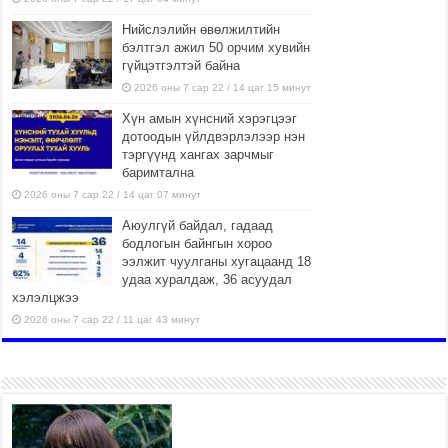
Нийслэлийн өвөлжилтийн
бэлтгэл ажил 50 орчим хувийн
гүйцэтгэлтэй байна
2026 оны 7 сар 22 / 14 цаг 15 минут
Хүн амын хүнсний хэрэгцээг
дотоодын үйлдвэрлэлээр нэн
тэргүүнд хангах зарчмыг
баримтална
2026 оны 7 сар 22 / 14 цаг 07 минут
Аюулгүй байдал, гадаад
бодлогын байнгын хороо
ээлжит чуулганы хугацаанд 18
удаа хуралдаж, 36 асуудал
хэлэлцжээ
2026 оны 7 сар 22 / 11 цаг 43 минут
“4 улирлын турш үйл
ажиллагаа явуулах
боломжтой-Хүүхэд хөгжүүлэх
төв” байгуулах төсөлд төр,
хувийн хэвшлийн түншлэлийн хүрээнд хамтран
ажиллахыг урьж байна