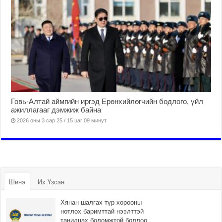
Говь-Алтай аймгийн иргэд Ерөнхийлөгчийн бодлого, үйл
ажиллагааг дэмжиж байна
2026 оны 3 сар 25 / 15 цаг 09 минут
Шинэ
Их Үзсэн
Хянан шалгах түр хорооны
нотлох баримттай нээлттэй
танилцах боломжтой боллоо.