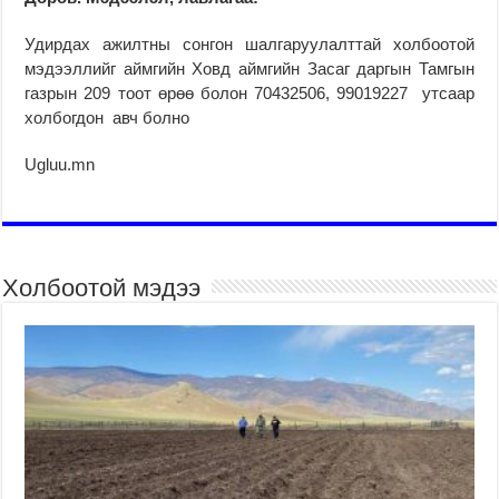
Удирдах ажилтны сонгон шалгаруулалттай холбоотой
мэдээллийг аймгийн Ховд аймгийн Засаг даргын Тамгын
газрын 209 тоот өрөө болон 70432506, 99019227 утсаар
холбогдон авч болно
Ugluu.mn
Холбоотой мэдээ