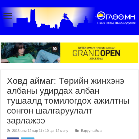
Ховд аймаг: Төрийн жинхэнэ
албаны удирдах албан
тушаалд томилогдох ажилтны
сонгон шалгаруулалт
зарлажээ
2013 оны 12 сар 11 / 10 цаг 12 минут
Баруун аймаг