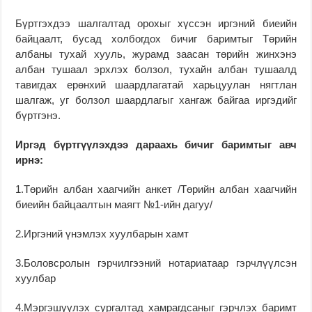
Бүртгэхдээ шалгалтад орохыг хүссэн иргэний биеийн
байцаалт, бусад холбогдох бичиг баримтыг Төрийн
албаны тухай хууль, журамд заасан төрийн жинхэнэ
албан тушаал эрхлэх болзол, тухайн албан тушаалд
тавигдах ерөнхий шаардлагатай харьцуулан нягтлан
шалгаж, уг болзол шаардлагыг хангаж байгаа иргэдийг
бүртгэнэ.
Иргэд бүртгүүлэхдээ дараахь бичиг баримтыг авч
ирнэ:
1.Төрийн албан хаагчийн анкет /Төрийн албан хаагчийн
биеийн байцаалтын маягт №1-ийн дагуу/
2.Иргэний үнэмлэх хуулбарын хамт
3.Боловсролын гэрчилгээний нотариатаар гэрчлүүлсэн
хуулбар
4.Мэргэшүүлэх сургалтад хамрагдсаныг гэрчлэх баримт