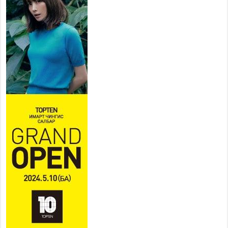
2026 оны 7 сар 22 / 9 цаг 28 минут
Б.Пүрэвдагва: “Урт цагаан”-ыг
залуучууд чөлөөт цагаа
өнгөрүүлдэг, жуулчид зорьж
ирдэг цэг болгоно
2026 оны 7 сар 21 / 16 цаг 47 минут
Тусгай замын автобус /BRT/ төслийн удирдах
хорооны ээлжит хуралдаан боллоо
2026 оны 7 сар 21 / 16 цаг 43 минут
Ерөнхий сайд Н.Учрал БНХАУ-аас Монгол Улсад
суугаа Элчин сайд Шэнь Миньжюанийг хүлээн
авч уулзав
2026 оны 7 сар 21 / 16 цаг 39 минут
БҮГД НАЙРАМДАХ ТАЖИКИСТАН УЛСТАЙ
ЭДИЙН ЗАСГИЙН ХАМТЫН АЖИЛЛАГААГ
ӨРГӨЖҮҮЛНЭ
2026 оны 7 сар 21 / 16 цаг 34 минут
26,992 суралцагч хотхоны бага сургуульд, 8100
суралцагч төрөлжсөн ахлах сургуульд
суралцана