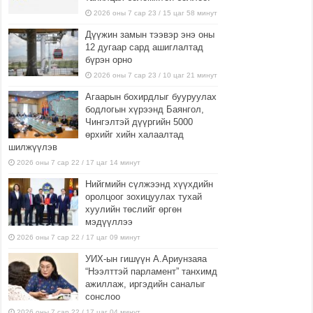
2026 оны 7 сар 23 / 15 цаг 58 минут
Дүүжин замын тээвэр энэ оны
12 дугаар сард ашиглалтад
бүрэн орно
2026 оны 7 сар 23 / 10 цаг 21 минут
Агаарын бохирдлыг бууруулах
бодлогын хүрээнд Баянгол,
Чингэлтэй дүүргийн 5000
өрхийг хийн халаалтад
шилжүүлэв
2026 оны 7 сар 22 / 17 цаг 14 минут
Нийгмийн сүлжээнд хүүхдийн
оролцоог зохицуулах тухай
хуулийн төслийг өргөн
мэдүүллээ
2026 оны 7 сар 22 / 17 цаг 09 минут
УИХ-ын гишүүн А.Ариунзаяа
“Нээлттэй парламент” танхимд
ажиллаж, иргэдийн саналыг
сонслоо
2026 оны 7 сар 22 / 17 цаг 04 минут