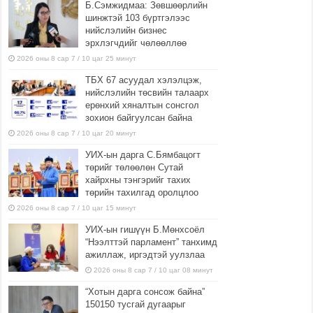
Б.Сэмжидмаа: Зөвшөөрлийн
шинжтэй 103 бүртгэлээс
нийслэлийн бизнес
эрхлэгчдийг чөлөөллөө
2026 оны 8 сар 7 / 10 цаг 25 минут
ТБХ 67 асуудал хэлэлцэж,
нийслэлийн төсвийн талаарх
ерөнхий хяналтын сонсгол
зохион байгуулсан байна
2026 оны 8 сар 7 / 10 цаг 20 минут
УИХ-ын дарга С.Бямбацогт
төрийг төлөөлөн Сутай
хайрхны тэнгэрийг тахих
төрийн тахилгад оролцлоо
2026 оны 8 сар 7 / 10 цаг 15 минут
УИХ-ын гишүүн Б.Мөнхсоёл
“Нээлттэй парламент” танхимд
ажиллаж, иргэдтэй уулзлаа
2026 оны 8 сар 7 / 10 цаг 08 минут
“Хотын дарга сонсож байна”
150150 тусгай дугаарыг