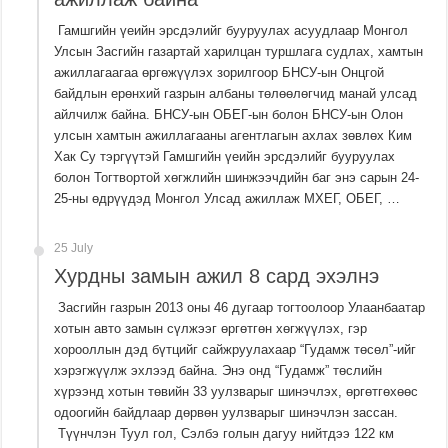
Гамшгийн үеийн эрсдэлийг бууруулах асуудлаар Монгол
Улсын Засгийн газартай харилцан туршлага судлах, хамтын
ажиллагаагаа өргөжүүлэх зорилгоор БНСУ-ын Онцгой
байдлын ерөнхий газрын албаны төлөөлөгчид манай улсад
айлчилж байна. БНСУ-ын ОБЕГ-ын болон БНСУ-ын Олон
улсын хамтын ажиллагааны агентлагын ахлах зөвлөх Ким
Хак Су тэргүүтэй Гамшгийн үеийн эрсдэлийг бууруулах
болон Тогтвортой хөгжлийн шинжээчдийн баг энэ сарын 24-
25-ны өдрүүдэд Монгол Улсад ажиллаж МХЕГ, ОБЕГ, …
25 July
Хурдны замын ажил 8 сард эхэлнэ
Засгийн газрын 2013 оны 46 дугаар тогтоолоор Улаанбаатар
хотын авто замын сүлжээг өргөтгөн хөгжүүлэх, гэр
хорооллын дэд бүтцийг сайжруулахаар “Гудамж төсөл”-ийг
хэрэгжүүлж эхлээд байна. Энэ онд “Гудамж” төслийн
хүрээнд хотын төвийн 33 уулзварыг шинэчлэх, өргөтгөхөөс
одоогийн байдлаар дөрвөн уулзварыг шинэчлэн зассан.
Түүнчлэн Туул гол, Сэлбэ голын дагуу нийтдээ 122 км