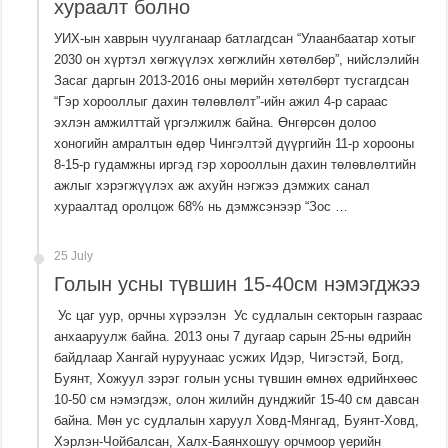
хураалт болно
УИХ-ын хаврын чуулганаар батлагдсан “Улаанбаатар хотыг
2030 он хүртэл хөгжүүлэх хөгжлийн хөтөлбөр”, нийслэлийн
Засаг даргын 2013-2016 оны мөрийн хөтөлбөрт тусгагдсан
“Гэр хорооллыг дахин төлөвлөлт”-ийн ажил 4-р сараас
эхлэн амжилттай үргэлжилж байна. Өнгөрсөн долоо
хоногийн амралтын өдөр Чингэлтэй дүүргийн 11-р хорооны
8-15-р гудамжны иргэд гэр хорооллын дахин төлөвлөлтийн
ажлыг хэрэгжүүлэх аж ахуйн нэгжээ дэмжих санал
хураалтад оролцож 68% нь дэмжсэнээр “Зос …
25 July
Голын усны түвшин 15-40см нэмэгджээ
Ус цаг уур, орчны хүрээлэн Ус судлалын секторын газраас
анхааруулж байна. 2013 оны 7 дугаар сарын 25-ны өдрийн
байдлаар Хангай нуруунаас усжих Идэр, Чигэстэй, Богд,
Буянт, Хожуул зэрэг голын усны түвшин өмнөх өдрийнхөөс
10-50 см нэмэгдэж, олон жилийн дунджийг 15-40 см давсан
байна. Мөн ус судлалын харуул Ховд-Мянгад, Буянт-Ховд,
Хэрлэн-Чойбалсан, Халх-Баянхошуу орчмоор үерийн