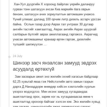
Хан-Уул дүүргийн X хороонд байрлах үерийн даланруу
гурван тонн шатахуун ачсан Киа маркийн бага оврын
бензин, шатахуун ачих зориулалтын автомашин унажээ.
Үүний улмаас даланд 100 орчим литр дизель асгарч урссан
байна. Ослын газар дээр Аврах гал унтраах 30 дугаар
ангийн тасгийг хамгаалтад, Аврах ангийн Аврах шуурхай
салбарын бүлгийг аврах ажиллагаанд гаргажээ. Аврагчид
унасан автомашиныг кранаар өргөн гаргаж, дизелийн
түлшийг шилжүүлэн …
24 July
Шинээр засч янзалсан замууд эвдрэх
асуудалд өртөхгүй
Зам засварын ажил энэ жилийн эхний хагасын байдлаар
62,25 хувьтай яваа гэж Нийслэлийн авто замын газрын
дарга Д.Нанзаддорж өнөөдөр хийсэн хэвлэлийн хурлын
үеэрээ мэдэгдлээ. Мөн ихэнх замууд хугацаандаа
ашиглалтанд орох, зарим нэг нь хугацаанаасаа өмнө ч
ашиглалтад орохоор байгааг хэлсэн юм. Энэ жилийн хувьд
зам засвар, шинэчлэлтийн ажил дөрөвдүгээр сараас