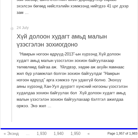
эхэлсэн бөгөөд нийслэлийн хэмжээнд нийтдээ 41 цэг дээр
зам …
24 July
Хүй долоон худагт амьд малын
үзэсгэлэн зохиогдоно
“Намрын ногоон өдрүүд-2013”-ын хүрээнд Хүй долоон
худагт амьд малын үзэсгэлэн зохион байгуулахаар
төлөвлөөд байгаа аж. Үйлдвэр, хөдөө аж ахуйн яамнаас
жил бүр уламжлал болгон зохион байгуулдаг “Намрын
ногоон өдрүүд” арга хэмжээ тун удахгүй болно. Энэхүү
аяны хүрээнд Хан-Уул дүүрэгт хүнсний ногооны үзэсгэлэн
худалдаа зохион байгуулах бол Хүй долоон худагт амьд
малын үзэсгэлэн зохион байгуулахаар бэлтгэл ажилдаа
оржээ. Энэ жил …
« Эхэнд
...
1,930
1,940
1,950
«
Page 1,957 of 1,983