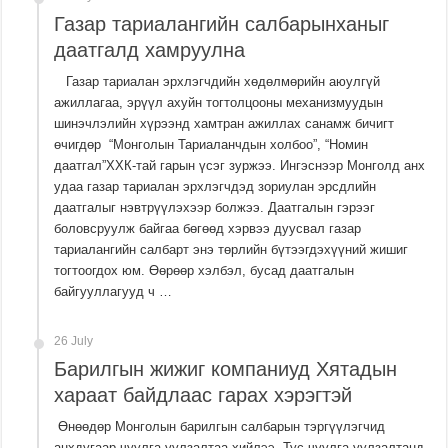
Газар тариалангийн салбарынханыг
даатгалд хамруулна
Газар тариалан эрхлэгчдийн хөдөлмөрийн аюулгүй
ажиллагаа, эрүүл ахуйн тогтолцооны механизмуудын
шинэчлэлийн хүрээнд хамтран ажиллах санамж бичигт
өчигдөр “Монголын Тариаланчдын холбоо”, “Номин
даатгал”ХХК-тай гарын үсэг зуржээ. Ингэснээр Монголд анх
удаа газар тариалан эрхлэгчдэд зориулан эрсдлийн
даатгалыг нэвтрүүлэхээр болжээ. Даатгалын гэрээг
боловсруулж байгаа бөгөөд хэрвээ дуусвал газар
тариалангийн салбарт энэ төрлийн бүтээгдэхүүний жишиг
тогтоогдох юм. Өөрөөр хэлбэл, бусад даатгалын
байгууллагууд ч …
26 July
Барилгын жижиг компаниуд Хятадын
хараат байдлаас гарах хэрэгтэй
Өнөөдөр Монголын барилгын салбарын тэргүүлэгчид
анхдугаар чуулга уулзалтаа хийлээ. Тус чуулга уулзалтанд