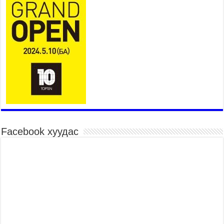
2026 оны 8 сар 6 / 14 цаг 14 минут
Татварын өрийг барагдуулахдаа орлогын 30
хувийг татвар төлөгчид үлдээхээр хуульчилж,
татварын тайлангаа залруулах хугацааг хоёр
жил болгон сунгажээ
2026 оны 8 сар 6 / 14 цаг 10 минут
Нэгдүгээр хорооллын арын замыг наймдугаар
сарын 6-ны 23:00 цагаас түр хааж, борооны ус
зайлуулах шугамын хөндлөн сэтэлгээ хийнэ
2026 оны 8 сар 6 / 11 цаг 40 минут
Өвөлжилтийн бэлтгэл ажлын хүрээнд Шадар
сайд Н.Номтойбаяр Дорноговь аймагт ажиллав
Facebook хуудас
2026 оны 8 сар 6 / 9 цаг 25 минут
Өвөлжилтийн бэлтгэл ажлын хүрээнд Шадар
сайд Н.Номтойбаяр Дорнод аймагт ажиллав
2026 оны 8 сар 5 / 18 цаг 19 минут
Бүх шатанд хэмнэлтийн горимд шилжиж, найр
наадам, зөвлөгөөн, гадаад томилолтыг
хориглолоо
2026 оны 8 сар 5 / 16 цаг 27 минут