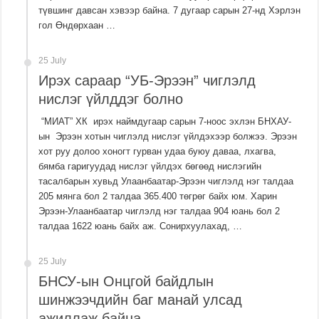
түвшинг давсан хэвээр байна. 7 дугаар сарын 27-нд Хэрлэн
гол Өндөрхаан …
25 July
Ирэх сараар “УБ-Эрээн” чиглэлд
нислэг үйлддэг болно
“МИАТ” ХК ирэх наймдугаар сарын 7-ноос эхлэн БНХАУ-
ын Эрээн хотын чиглэлд нислэг үйлдэхээр болжээ. Эрээн
хот руу долоо хоногт гурван удаа буюу даваа, лхагва,
бямба гаригуудад нислэг үйлдэх бөгөөд нислэгийн
тасалбарын хувьд Улаанбаатар-Эрээн чиглэлд нэг талдаа
205 мянга бол 2 талдаа 365.400 төгрөг байх юм. Харин
Эрээн-Улаанбаатар чиглэлд нэг талдаа 904 юань бол 2
талдаа 1622 юань байх аж. Сонирхуулахад, …
25 July
БНСУ-ын Онцгой байдлын
шинжээчдийн баг манай улсад
ажиллаж байна