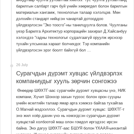
барилгын салбарт гарч буй үнийн хөөрөгдөл болон барилгын
материалын хангамж, технологын талаар хэлэлцэв. Мөн
дэлхийн стандарт нийцсэн чанартай дотооддоо
үйлдвэрлэсэн “Эко тоосго”-ны танилцуулга болов. Чуулганы
үеэр Барилга Архитектур корпорацийн захирал Д.Хайсанбуу
хэлэхдээ “гадны технологыг судалгаагүй оруулж ирснээр
тухайн улсынхаа хараат болчихдог. Тэр компанийн
үйлдвэрлэсэн эрэг боолт байхгүй бол …
26 July
Сурагчдын дүрэмт хувцас үйлдвэрлэх
компаниудыг хууль зөрчин сонгожээ
Өнөөдөр ШӨХТГ-аас сурагчийн дүрэмт хувцасны үнэ, НИК
компани, Хүчит Шонхор захын түрээс болон орон сууцны
үнийн өсөлтийн талаар ямар арга хэмжээ байгаа тухайгаа
О.Магнай мэдээллээ. Сурагчдын дүрэмт хувцас: ШӨХТГ-т
энэ жил хоёр дахин үнэ нь нэмэгдсэн сурагчдын дүрэмт
хувцастай холбоотой маш олон гомдол иргэдээс ирсэн
байна. Энэ дагуу ШӨХТГ-аас БШУЯ болон ҮХААЯ-ынхантай