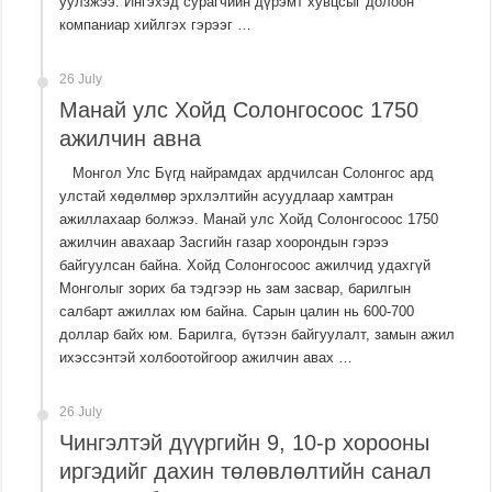
уулзжээ. Ингэхэд сурагчийн дүрэмт хувцсыг долоон
компаниар хийлгэх гэрээг …
26 July
Манай улс Хойд Солонгосоос 1750
ажилчин авна
Монгол Улс Бүгд найрамдах ардчилсан Солонгос ард
улстай хөдөлмөр эрхлэлтийн асуудлаар хамтран
ажиллахаар болжээ. Манай улс Хойд Солонгосоос 1750
ажилчин авахаар Засгийн газар хоорондын гэрээ
байгуулсан байна. Хойд Солонгосоос ажилчид удахгүй
Монголыг зорих ба тэдгээр нь зам засвар, барилгын
салбарт ажиллах юм байна. Сарын цалин нь 600-700
доллар байх юм. Барилга, бүтээн байгуулалт, замын ажил
ихэссэнтэй холбоотойгоор ажилчин авах …
26 July
Чингэлтэй дүүргийн 9, 10-р хорооны
иргэдийг дахин төлөвлөлтийн санал