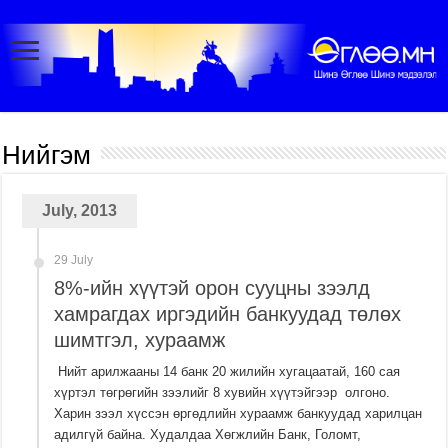
Нийгэм
July, 2013
29 July
8%-ийн хүүтэй орон сууцны зээлд
хамрагдах иргэдийн банкуудад төлөх
шимтгэл, хураамж
Нийт арилжааны 14 банк 20 жилийн хугацаатай, 160 сая
хүртэл төгрөгийн зээлийг 8 хувийн хүүтэйгээр олгоно.
Харин зээл хүссэн өргөдлийн хураамж банкуудад харилцан
адилгүй байна. Худалдаа Хөгжлийн Банк, Голомт,