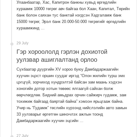
Улаанбаатар, Хас, Капитрон банкны хувьд өргөдлийн
хураамж 10000 төгрөг авч байгаа бол Хаан, Капитал, Төрийн
банк болон саяхан тус банктай нэгдсэн Хадгаламж банк
15000 төгрөг, Эрэл банк 20.000-50.000 төгрөгийг өргөдлийн
хураамжинд …
29 July
Гэр хороололд гэрлэн дохиотой
уулзвар ашиглалтанд орлоо
Сүхбаатар дүүргийн XV хороо буюу Дамбадаржаагийн
хуучин эцэст оршин суудаг иргэд “Олон жилийн турш эмх
цэгцгүй, зорчиход хүндрэлтэй байсан зам маань хэдхэн
хоногийн дотор хотын төвөөс ялгаагүй сайхан болж
өөрчлөгдлөө. Бидний амьдрах орчин сайжирч гудамж, зам
тохижиж байгаад баяртай байна” хэмээн ярьцгааж байна.
Учир нь “Гудамж” төслийн хүрээнд нийслэлийн авто замын
33 уулзварыг өргөтгөн шинэчлэх ажлын тоонд
Дамбадаржаагийн хуучин эцсийн …
27 July