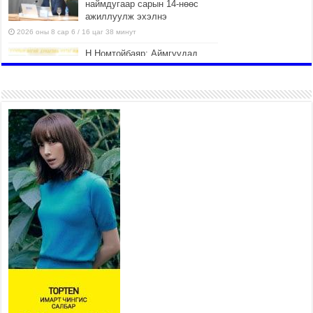
наймдугаар сарын 14-нөөс
ажиллуулж эхэлнэ
2026 оны 8 сар 6 / 16 цаг 38 минут
Н.Номтойбаяр: Аймгуудад
тулгамдаж буй асуудлуудыг
долоо хоног бүр Засгийн
газрын хуралдаанд
танилцуулж, шийдвэрлүүлнэ
2026 оны 8 сар 6 / 16 цаг 34 минут
УИХ-ын дарга С.Бямбацогт
төрийг төлөөлөн Сутай
хайрхны тэнгэрийг тахих
төрийн тахилгад оролцлоо
2026 оны 8 сар 6 / 16 цаг 30 минут
Байнгын хорооны дарга Г.Тэмүүлэн тэргүүтэй
УИХ-ын гишүүд БНСУ-ын Үндэсний Ассамблейн
гишүүдийг хүлээн авч уулзав
2026 оны 8 сар 6 / 16 цаг 24 минут
“Туул усан цогцолбор” төслийн нэгдүгээр шатны
ТЭЗҮ-ийг боловсруулах ажил 90 хувийн
гүйцэтгэлтэй байна