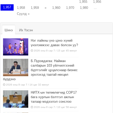
1,955
1,956
1,957
1,958
1,959
»
1,960
1,970
1,980
...
Сүүлд »
Шинэ
Их Үзсэн
Нэг лайкны үнэ цэнэ хүний
үнэлэмжээс давах болсон уу?
2026 оны 8 сар 7 / 15 цаг 45 минут
Б.Пүрэвдагва: Найман
салбарын 103 үйлчилгээний
бүртгэлийг цуцалснаар бизнес
эрхлэхэд таатай нөхцөл
бүрдэнэ
2026 оны 8 сар 7 / 14 цаг 32 минут
НИТХ-ын төлөөлөгчид COP17
бага хурлын бэлтгэл ажлын
талаар мэдээлэл сонслоо
2026 оны 8 сар 7 / 10 цаг 58 минут