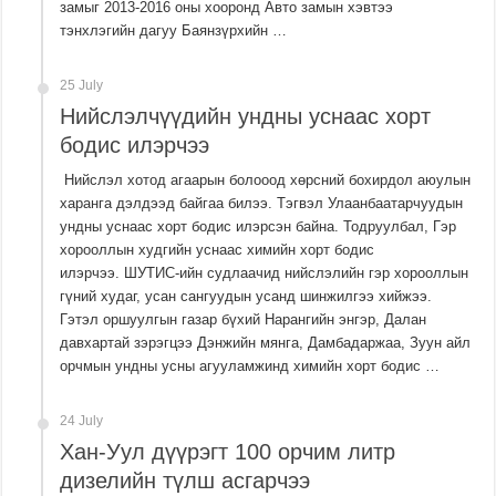
замыг 2013-2016 оны хооронд Авто замын хэвтээ
тэнхлэгийн дагуу Баянзүрхийн …
25 July
Нийслэлчүүдийн ундны уснаас хорт
бодис илэрчээ
Нийслэл хотод агаарын болооод хөрсний бохирдол аюулын
харанга дэлдээд байгаа билээ. Тэгвэл Улаанбаатарчуудын
ундны уснаас хорт бодис илэрсэн байна. Тодруулбал, Гэр
хорооллын худгийн уснаас химийн хорт бодис
илэрчээ. ШУТИС-ийн судлаачид нийслэлийн гэр хорооллын
гүний худаг, усан сангуудын усанд шинжилгээ хийжээ.
Гэтэл оршуулгын газар бүхий Нарангийн энгэр, Далан
давхартай зэрэгцээ Дэнжийн мянга, Дамбадаржаа, Зуун айл
орчмын ундны усны агууламжинд химийн хорт бодис …
24 July
Хан-Уул дүүрэгт 100 орчим литр
дизелийн түлш асгарчээ