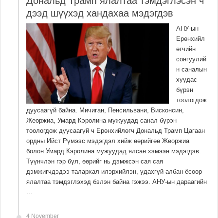
Дональд Трамп ялалтаа тэмдэглэсэн ч
дээд шүүхэд хандахаа мэдэгдэв
АНУ-ын
Ерөнхийл
өгчийн
сонгуулий
н саналын
хуудас
бүрэн
тоологдож
дуусаагүй байна. Мичиган, Пенсильвани, Висконсин,
Жеоржиа, Умард Кэролина мужуудад санал бүрэн
тоологдож дуусаагүй ч Ерөнхийлөгч Дональд Трамп Цагаан
ордны Ийст Рүмээс мэдэгдэл хийж өөрийгөө Жеоржиа
болон Умард Кэролина мужуудад ялсан хэмээн мэдэгдэв.
Түүнчлэн гэр бүл, өөрийг нь дэмжсэн сая сая
дэмжигчдэдээ талархал илэрхийлэн, удахгүй албан ёсоор
ялалтаа тэмдэглэхэд бэлэн байна гэжээ. АНУ-ын дараагийн
…
4 November