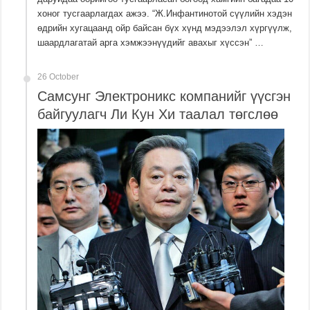
хоног тусгаарлагдах ажээ. “Ж.Инфантинотой сүүлийн хэдэн
өдрийн хугацаанд ойр байсан бүх хүнд мэдээлэл хүргүүлж,
шаардлагатай арга хэмжээнүүдийг авахыг хүссэн” …
26 October
Самсунг Электроникс компанийг үүсгэн
байгуулагч Ли Кун Хи таалал төгслөө