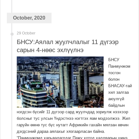
October, 2020
29 October
БНСУ:Аялал жуулчлалыг 11 дүгээр
сарын 4-нөөс эхлүүлнэ
БНСУ
Панмүнжом
тосгон
болон
БНАСАУ-тай
хил залгаа
аюулгүй
байдлын
нэгдсэн бүсийг 11 дүгээр сард жуулчдад зориулж нээхээр
болсныг тус улсын Үндэстнээ нэгтгэх яам мэдээлжээ. Жил
гаруйн өмнө тус бүс нутагт Африкийн гахайн мялзан өвчин
дэгдсэний дараа аялахыг хязгаарласан байна.
“Панмүнжомд харьяалагддаг Пажу хотод халдварын шинэ