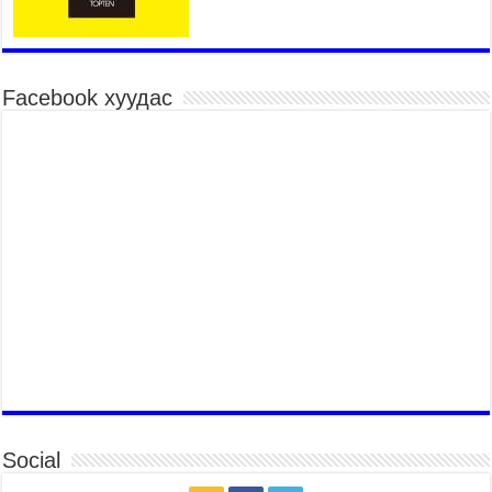
Үндэсний их баяр наадмын хүчит бөхийн
барилдаан эхэллээ
2026 оны 7 сар 15 / 10 цаг 46 минут
Үндэсний хувцасны өдрийг тохиолдуулан
Facebook хуудас
“Дээлтэй монгол наадам” боллоо
2026 оны 7 сар 15 / 10 цаг 41 минут
МОНГОЛ УЛСЫН ЕРӨНХИЙ САЙД Н.УЧРАЛ
БАЯР НААДМЫН НЭЭЛТЭД ОРОЛЦОЖ,
НААДАМЧИН ОЛОНД МЭНДЧИЛГЭЭ
ДЭВШҮҮЛЭВ
2026 оны 7 сар 14 / 17 цаг 56 минут
МОНГОЛ УЛСЫН ЕРӨНХИЙ САЙД Н.УЧРАЛ
БҮГД НАЙРАМДАХ СОЛОНГОС УЛСЫН
ЕРӨНХИЙЛӨГЧ И ЖЭ МЁН-Д БАРААЛХАВ
2026 оны 7 сар 14 / 17 цаг 51 минут
ТӨРИЙН ДАЛБААНЫ ӨДӨРТ ЗОРИУЛСАН
ЦЭРГИЙН ЁСЛОЛЫН ЖАГСААЛ БОЛЛОО
2026 оны 7 сар 14 / 17 цаг 47 минут
Social
Өв соёлоо тээж яваа уяачдын галаар УИХ-ын
дарга С.Бямбацогт зочлон баяр хүргэв