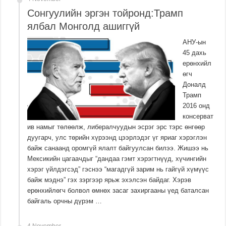
Сонгуулийн эргэн тойронд:Трамп
ялбал Монголд ашиггүй
АНУ-ын
45 дахь
ерөнхийл
өгч
Доналд
Трамп
2016 онд
консерват
ив намыг төлөөлж, либералчуудын эсрэг эрс тэрс өнгөөр
дуугарч, улс төрийн хүрээнд цээрлэдэг үг яриаг хэрэглэн
байж санаанд оромгүй ялалт байгуулсан билээ. Жишээ нь
Мексикийн цагаачдыг “дандаа гэмт хэрэгтнүүд, хүчингийн
хэрэг үйлдэгсэд” гэснээ “магадгүй зарим нь гайгүй хүмүүс
байж мэднэ” гэх зэргээр ярьж эхэлсэн байдаг. Хэрэв
ерөнхийлөгч болвол өмнөх засаг захиргааны үед баталсан
байгаль орчны дүрэм …
4 November