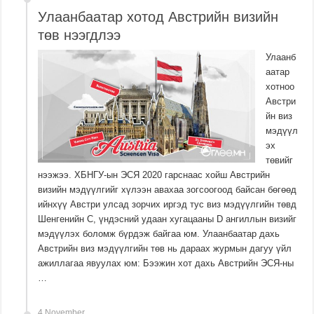
Улаанбаатар хотод Австрийн визийн
төв нээгдлээ
Улаанб
аатар
хотноо
Австри
йн виз
мэдүүл
эх
төвийг
нээжээ. ХБНГУ-ын ЭСЯ 2020 гарснаас хойш Австрийн
визийн мэдүүлгийг хүлээн авахаа зогсоогоод байсан бөгөөд
ийнхүү Австри улсад зорчих иргэд тус виз мэдүүлгийн төвд
Шенгенийн C, үндэсний удаан хугацааны D ангиллын визийг
мэдүүлэх боломж бүрдэж байгаа юм. Улаанбаатар дахь
Австрийн виз мэдүүлгийн төв нь дараах журмын дагуу үйл
ажиллагаа явуулах юм: Бээжин хот дахь Австрийн ЭСЯ-ны
…
4 November