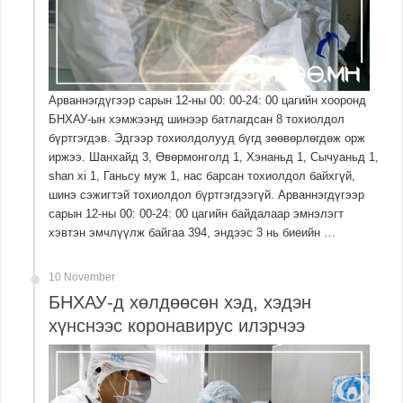
Арваннэгдүгээр сарын 12-ны 00: 00-24: 00 цагийн хооронд
БНХАУ-ын хэмжээнд шинээр батлагдсан 8 тохиолдол
бүртгэгдэв. Эдгээр тохиолдолууд бүгд зөөвөрлөгдөж орж
иржээ. Шанхайд 3, Өвөрмонголд 1, Хэнаньд 1, Сычуаньд 1,
shan xi 1, Ганьсу муж 1, нас барсан тохиолдол байхгүй,
шинэ сэжигтэй тохиолдол бүртгэгдээгүй. Арваннэгдүгээр
сарын 12-ны 00: 00-24: 00 цагийн байдалаар эмнэлэгт
хэвтэн эмчлүүлж байгаа 394, эндээс 3 нь биеийн …
10 November
БНХАУ-д хөлдөөсөн хэд, хэдэн
хүнснээс коронавирус илэрчээ