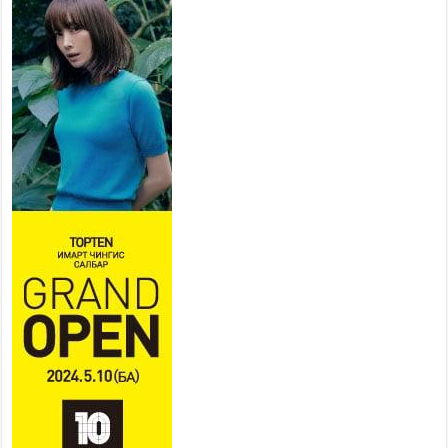
нийслэлийн эрүүл мэндийн
байгууллагууд дараах
хуваарийн дагуу ажиллана
2026 оны 7 сар 15 / 11 цаг 18 минут
Үндэсний их баяр наадам эхэллээ
2026 оны 7 сар 15 / 11 цаг 14 минут
Үер усны аюулаас сэргийлж, нийслэлийн Онцгой
байдлын газрын 162 алба хаагч үүрэг гүйцэтгэж
байна
2026 оны 7 сар 15 / 11 цаг 07 минут
Үндэсний их сурын харваанд 850 харваач цэц
мэргэнээ сорьж байна
2026 оны 7 сар 15 / 11 цаг 03 минут
Төв цэнгэлдэхийн эргэн тойронд
2026 оны 7 сар 15 / 10 цаг 58 минут
Үндэсний их баяр наадмын шагайн харваа
насанд хүрэгчдийн багийн харваагаар
үргэлжилж байна
2026 оны 7 сар 15 / 10 цаг 52 минут