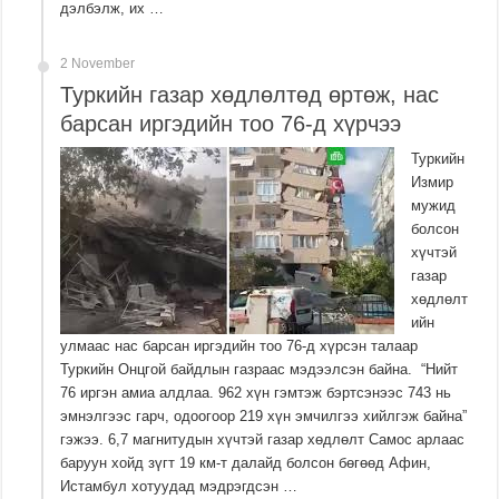
дэлбэлж, их …
2 November
Туркийн газар хөдлөлтөд өртөж, нас
барсан иргэдийн тоо 76-д хүрчээ
Туркийн
Измир
мужид
болсон
хүчтэй
газар
хөдлөлт
ийн
улмаас нас барсан иргэдийн тоо 76-д хүрсэн талаар
Туркийн Онцгой байдлын газраас мэдээлсэн байна. “Нийт
76 иргэн амиа алдлаа. 962 хүн гэмтэж бэртсэнээс 743 нь
эмнэлгээс гарч, одоогоор 219 хүн эмчилгээ хийлгэж байна”
гэжээ. 6,7 магнитудын хүчтэй газар хөдлөлт Самос арлаас
баруун хойд зүгт 19 км-т далайд болсон бөгөөд Афин,
Истамбул хотуудад мэдрэгдсэн …