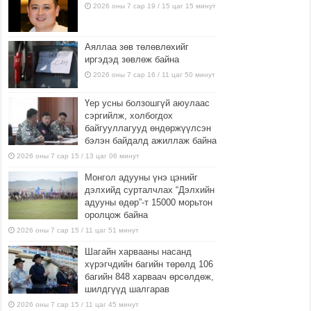
2026 оны 7 сар 19 / 15 цаг 15 минут
Аяллаа зөв төлөвлөхийг
иргэдэд зөвлөж байна
2026 оны 7 сар 16 / 11 цаг 50 минут
Үер усны болзошгүй аюулаас
сэргийлж, холбогдох
байгууллагууд өндөржүүлсэн
бэлэн байдалд ажиллаж байна
2026 оны 7 сар 15 / 13 цаг 06 минут
Монгол адууны үнэ цэнийг
дэлхийд сурталчлах “Дэлхийн
адууны өдөр”-т 15000 морьтон
оролцож байна
2026 оны 7 сар 15 / 11 цаг 51 минут
Шагайн харвааны насанд
хүрэгчдийн багийн төрөлд 106
багийн 848 харваач өрсөлдөж,
шилдгүүд шалгарав
2026 оны 7 сар 15 / 11 цаг 45 минут