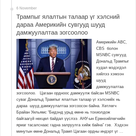
6 November
Трампыг ялалтын талаар үг хэлсний
дараа Америкийн сувгууд шууд
дамжуулалтаа зогсоолоо
Америкийн ABC,
CBS болон
MSNBC сувгууд
Дональд Трампыг
худал мэдэгдэл
хийлээ хэмээн
шууд
дамжуулалтаа
зогсоолоо. Цагаан ордноос дамжуулж байсан MSNBC
суваг Дональд Трампыг ялалтын талаар үг хэлснийх нь
дараа шууд дамжуулалтаа зогсоосон байна. Хөтлөгч
Брайан Уильямс “Бидэнд урьд өмнө нь тохиолдож
байгаагүй нөхцөл байдал үүслээ. АНУ-ын Ерөнхийлөгчийн
яриаг тасалснаас гадна залруулга хийж байна” гэв. Хэдхэн
минутын өмнө Дональд Трамп Цагаан ордны индэрт үг …