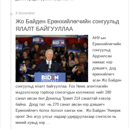
8 November
Жо Байден Ерөнхийлөгчийн сонгуульд
ЯЛАЛТ БАЙГУУЛЛАА
АНУ-ын
Ерөнхийлөгчийн
сонгуульд
Ардчилсан
намаас нэр
дэвшигч, дэд
ерөнхийлөгч
асан Жо Байден
сонгуульд ялалт байгууллаа. Fox News агентлагийн
мэдээлснээр тэрбээр сонгогчдын коллежоос нийт 290
санал авсан бол Дональд Трамп 214 саналтай хэвээр
байна. Доод тал нь 270 санал авсан нэр дэвшигч
Ерөнхийлөгч болох болзол хангах юм. Жо Байден “Америк
орон! Энэ агуу улсыг надаар удирдуулахаар сонгосон нь
миний хувьд нэр …