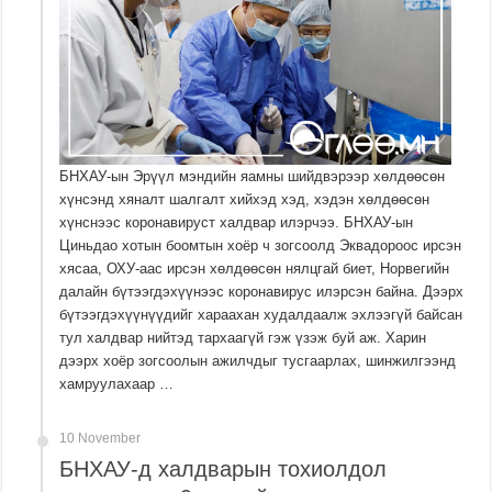
БНХАУ-ын Эрүүл мэндийн яамны шийдвэрээр хөлдөөсөн
хүнсэнд хяналт шалгалт хийхэд хэд, хэдэн хөлдөөсөн
хүнснээс коронавируст халдвар илэрчээ. БНХАУ-ын
Циньдао хотын боомтын хоёр ч зогсоолд Эквадороос ирсэн
хясаа, ОХУ-аас ирсэн хөлдөөсөн нялцгай биет, Норвегийн
далайн бүтээгдэхүүнээс коронавирус илэрсэн байна. Дээрх
бүтээгдэхүүнүүдийг хараахан худалдаалж эхлээгүй байсан
тул халдвар нийтэд тархаагүй гэж үзэж буй аж. Харин
дээрх хоёр зогсоолын ажилчдыг тусгаарлах, шинжилгээнд
хамруулахаар …
10 November
БНХАУ-д халдварын тохиолдол