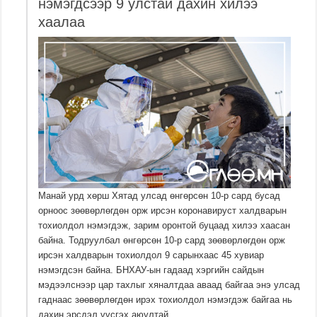
нэмэгдсээр 9 улстай дахин хилээ
хаалаа
Манай урд хөрш Хятад улсад өнгөрсөн 10-р сард бусад
орноос зөөвөрлөгдөн орж ирсэн коронавируст халдварын
тохиолдол нэмэгдэж, зарим оронтой буцаад хилээ хаасан
байна. Тодруулбал өнгөрсөн 10-р сард зөөвөрлөгдөн орж
ирсэн халдварын тохиолдол 9 сарынхаас 45 хувиар
нэмэгдсэн байна. БНХАУ-ын гадаад хэргийн сайдын
мэдээлснээр цар тахлыг хяналтдаа аваад байгаа энэ улсад
гаднаас зөөвөрлөгдөн ирэх тохиолдол нэмэгдэж байгаа нь
дахин эрсдэл үүсгэх аюултай …