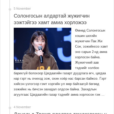
5 November
Солонгосын алдартай жүжигчин
ээжтэйгээ хамт амиа хорложээ
Өмнөд Солонгосын
хошин шогийн
жүжигчин Пак Жи
Сон, ээжийнхээ хамт
энэ сарын 2-нд амиа
хорлосон байна.
Жүжигчний аав
тэднийг холбоо
барихгүй болохоор Цагдаагийн газарт дуудлага өгч, цагдаа
нар гэрт нь очиход ээж, охин хоёр нас барсан байжээ. Гэрт
хийсэн үзлэгээр гэмт хэргийн ул мөр байгаагүй бөгөөд
ээжийнх нь бичсэн захидал олдсон байна. Захидлын
агуулгаас Цагдаагийн газар тэднийг амиа хорлосон гэж …
4 November