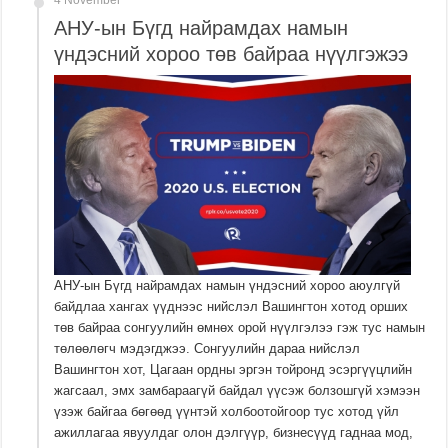
АНУ-ын Бүгд найрамдах намын
үндэсний хороо төв байраа нүүлгэжээ
АНУ-ын Бүгд найрамдах намын үндэсний хороо аюулгүй
байдлаа хангах үүднээс нийслэл Вашингтон хотод орших
төв байраа сонгуулийн өмнөх орой нүүлгэлээ гэж тус намын
төлөөлөгч мэдэгджээ. Сонгуулийн дараа нийслэл
Вашингтон хот, Цагаан ордны эргэн тойронд эсэргүүцлийн
жагсаал, эмх замбараагүй байдал үүсэж болзошгүй хэмээн
үзэж байгаа бөгөөд үүнтэй холбоотойгоор тус хотод үйл
ажиллагаа явуулдаг олон дэлгүүр, бизнесүүд гаднаа мод,