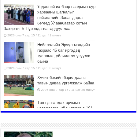
Үндэсний их баяр наадмын сур
харвааны шагналыг
нийслэлийн Засаг дарга
бөгөөд Улаанбаатар хотын
Захирагч Б.Пүрэвдагва гардууллаа
2026 оны 7 сар 15 / 11 цаг 41 минут
Нийслэлийн Эрүүл мэндийн
газраас 45 баг иргэдэд
тусламж, үйлчилгээ үзүүлж
байна
2026 оны 7 сар 15 / 11 цаг 30 минут
Хүчит бөхийн барилдааны
тавын даваа үргэлжилж байна
2026 оны 7 сар 15 / 11 цаг 26 минут
Төв цэнгэлдэх орчмын
цэвэрлэгээ, үйлчилгээнд 161
ажилтан, 27 техниктэй
ажиллаж байна
2026 оны 7 сар 15 / 11 цаг 22 минут
Наадмын амралтын өдрүүдэд