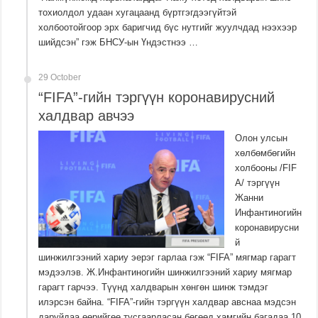
тохиолдол удаан хугацаанд бүртгэгдээгүйтэй
холбоотойгоор эрх баригчид бүс нутгийг жуулчдад нээхээр
шийдсэн” гэж БНСУ-ын Үндэстнээ …
29 October
“FIFA”-гийн тэргүүн коронавирусний
халдвар авчээ
Олон улсын
хөлбөмбөгийн
холбооны /FIF
A/ тэргүүн
Жанни
Инфантиногийн
коронавирусни
й
шинжилгээний хариу эерэг гарлаа гэж “FIFA” мягмар гарагт
мэдээлэв. Ж.Инфантиногийн шинжилгээний хариу мягмар
гарагт гарчээ. Түүнд халдварын хөнгөн шинж тэмдэг
илэрсэн байна. “FIFA”-гийн тэргүүн халдвар авснаа мэдсэн
даруйдаа өөрийгөө тусгаарласан бөгөөд хамгийн багадаа 10