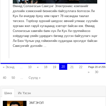
Өмнөд Солонгосын Самсунг Электроникс компанийг
дэлхийн хэмжээний бизнесийн байгууллага болгосон Ли
Кун Хи өчигдөр буюу ням гарагт 78 насандаа таалал
төгсжээ. Тэрбээр зүрхний шигдээс өвчний улмаас сүүлийн
зургаан жил гаруй хугацаанд хэвтэрт байсан юм. Өмнөд
Солонгосын хамгийн баян хүн Ли Кун Хи группийнхээ
хоёрдугаар үеийн удирдагч бөгөөд үүсгэн байгуулагч эцэг
Ли Бюн Чулын үед гоймонгийн худалдаа эрхэлдэг байсан
Самсунгийг дэлхийн …
20
« Эхэнд
...
10
«
18
19
21
22
Page 20 of 255
»
30
40
50
...
Сүүлд »
Шинэ
Их Үзсэн
ЭМГЭНЭЛ