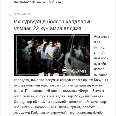
панераар хамгаалалт хийгээд …
3 November
Их сургуульд болсон халдлагын
улмаас 22 хүн амиа алджээ
Афганист
аны
Дотоод
хэргийн
яам орон
нутгийн
цагаар 2-
ны өдөр
хэлэхдээ, нийслэл Кабулын баруун хэсэгт орших Кабулын
их сургууль мөн өдөр зэвсэгт хүчний халдлагад өртсөн
байна. Гал нээлцсэний дараа, халдлага үйлдсэн 3 хүныг
оролцуулсан 22 хүн амиа алдаж, өөр 22 хүн шархаджээ.
Дотоод хэргийн яамны хэвлэлийн төлөөлөгчийн хэлснээр,
орон нутгийн цагаар 2-ны 11 цагийн орчим, зэвсэгт
этгээдүүд Кабулын их сургуулийн зүүн хаалганд бөмбөг