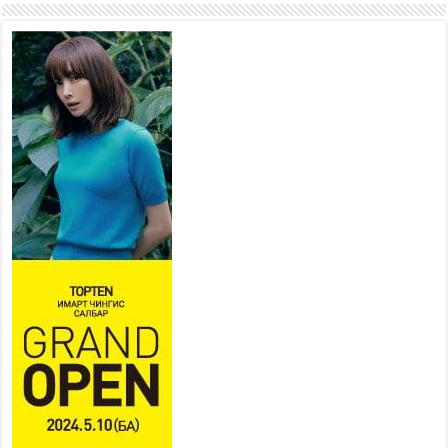
2026 оны 7 сар 21 / 16 цаг 47 минут
Тусгай замын автобус /BRT/
төслийн удирдах хорооны
ээлжит хуралдаан боллоо
2026 оны 7 сар 21 / 16 цаг 43 минут
Ерөнхий сайд Н.Учрал БНХАУ-аас Монгол Улсад
суугаа Элчин сайд Шэнь Миньжюанийг хүлээн
авч уулзав
2026 оны 7 сар 21 / 16 цаг 39 минут
БҮГД НАЙРАМДАХ ТАЖИКИСТАН УЛСТАЙ
ЭДИЙН ЗАСГИЙН ХАМТЫН АЖИЛЛАГААГ
ӨРГӨЖҮҮЛНЭ
2026 оны 7 сар 21 / 16 цаг 34 минут
26,992 суралцагч хотхоны бага сургуульд, 8100
суралцагч төрөлжсөн ахлах сургуульд
суралцана
2026 оны 7 сар 21 / 13 цаг 43 минут
COP17 хурлын үеэрх замын хөдөлгөөн, нийтийн
тээврийн зохицуулалт, сургууль, цэцэрлэг, зах,
худалдааны төвийн ажиллах хуваарийг гаргаж,