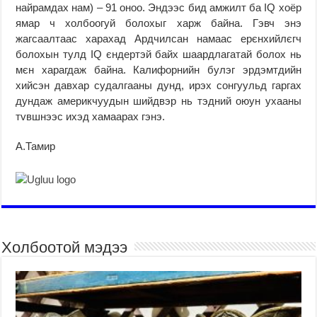
найрамдах нам) – 91 оноо. Эндээс бид амжилт ба IQ хоёр
ямар ч холбоогуй болохыг харж байна. Гэвч энэ
жагсаалтаас харахад Ардчилсан намаас ерєнхийлєгч
болохын тулд IQ єндертэй байх шаардлагатай болох нь
мєн харагдаж байна. Калифорнийн булэг эрдэмтдийн
хийсэн давхар судалгааны дунд, ирэх сонгуульд гаргах
дундаж америкчуудын шийдвэр нь тэдний оюун ухааны
тvвшнээс ихэд хамаарах гэнэ.
А.Тамир
Холбоотой мэдээ