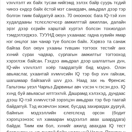
vзvvлэлт их байх тусам нийгэмд эзлэх байр суурь тєдий
чинээ єндєр байх ёстой мэт санагдавч, амьдрал дээр тэр
болгон тиим байдаггуй ажээ. 70 онооноос бага IQ-тэй хvн
худалдааны тєлєєлєгчєєр амжилттай ажиллан, далайн
эрэг дээр єєрийн харштай хуртэл болсон тохиолдол
тэмдэглэгджээ. ТУУНД оюун ухаанаас гадна хувийн ямар
нэг онцлог зан чанар туе болсон байх. Хэрвээ та санаж
байгаа бол оюун ухааны тvвшин тогтоох тестийг анх
хvний сурах чадвар, сурлагын амжилтыг тогтооход
хэрэглэж байсан. Гэхдээ амьдрал дээр шалгалтын дvн,
IQ-ийн vзvvлэлт хоёр таардаггуйг бид мэднэ. Олон
авьяаслаг, ухаантай хvмvvсийн IQ тэр 6vp хvн гайхаж,
шагшмаар байгаагvй шvv дээ. Наад зах нь Френсис
Гальтоны уеэл Чарльз Дарвиныг авч vзсэн ч гэсэн дээ. IQ
хvнд буй авьяасыг илтгэхгvй. Дашрамд хэлэхэд, дундаас
дээш IQ-тэй хvмvvстэй зэрэгцэн амьдрах тэр 6vp таатай
байдаггүй. Тэд ихэвчлэн зожиг, бусдад захирагдах дургуй,
байнгын мэдээллийн єлегєлєнд орсон (бодит
хэрэгцээнээс vл хамааран мэдээлэл авах шаарддага)
байдаг. Тиим юм бол, хvнийг ажилд авахдаа IQ тест