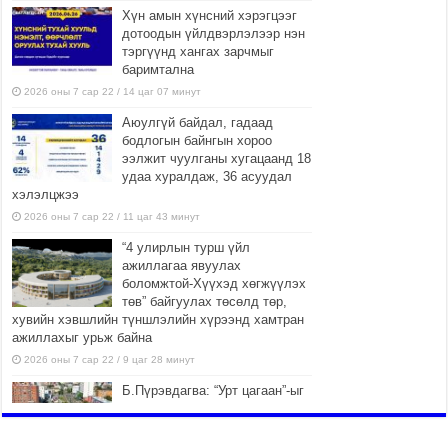
Хүн амын хүнсний хэрэгцээг
дотоодын үйлдвэрлэлээр нэн
тэргүүнд хангах зарчмыг
баримтална
2026 оны 7 сар 22 / 14 цаг 07 минут
Аюулгүй байдал, гадаад
бодлогын байнгын хороо
ээлжит чуулганы хугацаанд 18
удаа хуралдаж, 36 асуудал
хэлэлцжээ
2026 оны 7 сар 22 / 11 цаг 43 минут
“4 улирлын турш үйл
ажиллагаа явуулах
боломжтой-Хүүхэд хөгжүүлэх
төв” байгуулах төсөлд төр,
хувийн хэвшлийн түншлэлийн хүрээнд хамтран
ажиллахыг урьж байна
2026 оны 7 сар 22 / 9 цаг 28 минут
Б.Пүрэвдагва: “Урт цагаан”-ыг
залуучууд чөлөөт цагаа
өнгөрүүлдэг, жуулчид зорьж
ирдэг цэг болгоно