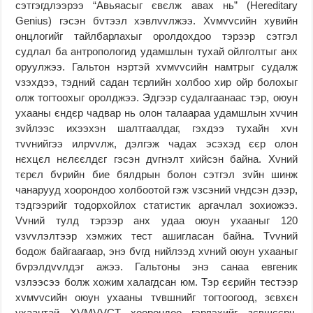
сэтгэгдлээрээ “Авьяасыг євєлж авах нь” (Hereditary
Genius) гэсэн бvтээл хэвлvvлжээ. Хvмvvсийн хувийн
онцлогийг тайлбарлахыг оролдохдоо тэрээр сэтгэл
судлал ба антропологид удамшлын тухай ойлголтыг анх
оруулжээ. Гальтон нэртэй хvмvvсийн намтрыг судалж
vзэхдээ, тэдний садан тєрлийн холбоо хир ойр болохыг
олж тогтоохыг оролджээ. Эдгээр судалгаанаас тэр, оюун
ухааны єндєр чадвар нь олон талаараа удамшлын хvчин
зvйлээс ихээхэн шалтгаалдаг, гэхдээ тухайн хvн
тvvнийгээ илрvvлж, дэлгэж чадах эсэхэд єєр олон
нєхцєл нєлєєлдєг гэсэн дvгнэлт хийсэн байна. Хvний
тєрєл бvрийн бие бялдрын болон сэтгэл зvйн шинж
чанарууд хоорондоо холбоотой гэж vзсэний vндсэн дээр,
тэдгээрийг тодорхойлох статистик аргачлал зохиожээ.
Vvний тулд тэрээр анх удаа оюун ухааныг 120
vзvvлэлтээр хэмжих тест ашигласан байна. Тvvний
бодож байгаагаар, энэ бvгд нийлээд хvний оюун ухааныг
бvрэлдvvлдэг ажээ. Гальтоны энэ санаа евгеник
vзлээсээ болж хожим халагдсан юм. Тэр єєрийн тестээр
хvмvvсийн оюун ухааны тvвшнийг тогтоогоод, зєвхєн
ухаантай XVМVVСТ хоорондоо гэрлэхийг зєвшєєрч,