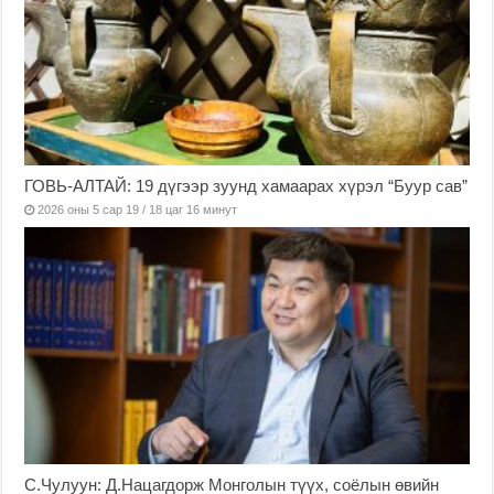
ГОВЬ-АЛТАЙ: 19 дүгээр зуунд хамаарах хүрэл “Буур сав”
2026 оны 5 сар 19 / 18 цаг 16 минут
С.Чулуун: Д.Нацагдорж Монголын түүх, соёлын өвийн