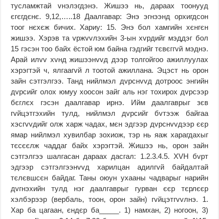
тусламжтай vнэлэгдэнэ. Жишээ нь, дараах тоонууд
єгєгдєнє. 9,12,…..18 Даалгавар: Энэ эгнээнд орхигдсон
тоог нєхєж бичих. Хариу: 15. Энэ бол хамгийн хєнгєн
жишээ. Хэрэв та vржvvлэхийн 3-ын хvрдийг мэддэг бол
15 гэсэн тоо байх ёстой юм байна гэдгийг тєвєггvй мэднэ.
Арай илvv хvнд жишээнvvд дээр толгойгоо ажиллуулах
хэрэгтэй ч, ялгаагvй л тоотой ажиллана. Эцэст нь орон
зайн сэтгэлгээ. Танд нийлмэл дvрснvvд дотроос энгийн
дvрсийг олох юмуу хоосон зайг аль нэг тохирох дvрсээр
бєглєх гэсэн даалгавар ирнэ. Ийм даалгаврыг зєв
гvйцэтгэхийн тулд, нийлмэл дvрсийг бvтээж байгаа
хэсгvvдийг олж харж чадах, мєн эдгээр дvрснvvдээр єєр
ямар нийлмэл хувилбар зохиож, тэр нь яаж харагдахыг
тєсєєлж чаддаг байх хэрэгтэй. Жишээ нь, орон зайн
сэтгэлгээ шалгасан дараах дасгал: 1.2.3.4.5. XVH бvрт
эдгээр сэтгэлгээнvvд харилцан адилгvй байдалтай
тєлєвшсєн байдаг. Таны оюун ухааны чадварыг нарийн
дvгнэхийн тулд нэг даалгаврыг гурван єєр тєрлєєр
хэлбэрээр (вербаль, тоон, орон зайн) гvйцэтгvvлнэ. 1.
Хар ба цагаан, єндєр ба_____. 1) намхан, 2) ногоон, 3)