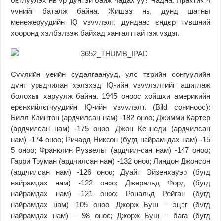
бєглуулэх нь vp дунтэй байж чадах уу? Чадна. Практик ч
vvнийг баталж байна. Жишээ нь, дунд шатны
менежеруудийн IQ vзvvлэлт, дундаас єндєр тvвшний
хооронд хэлбэлзэж байхад хангалттай гэж vздэг.
Сvvлийн уеийн судалгаанууд, улс тєрийн сонгуулийн
дvнг урьдчилан хэлэхэд IQ-ийн vзvvлэлтийг ашиглаж
болохыг харуулж байна. 1945 оноос хойшхи америкийн
ерєнхийлєгчуудийн IQ-ийн vзvvлэлт. (Bild сониноос):
Билл Клинтон (ардчилсан нам) -182 оноо; Джимми Картер
(ардчилсан нам) -175 оноо; Джон Кеннеди (ардчилсан
нам) -174 оноо; Ричард Никсон (бугд найрам-дах нам) -15
5 оноо; Франклин Рузвельт (ардчил-сан нам) -147 оноо;
Гарри Труман (ардчилсан нам) -132 оноо; Линдон Джонсон
(ардчилсан нам) -126 оноо; Дуайт Эйзенхауэр (бугд
найрамдах нам) -122 оноо; Джеральд Форд (бугд
найрамдах нам) -121 оноо; Рональд Рейган (бугд
найрамдах нам) -105 оноо; Джорж Буш – эцэг (бvгд
найрамдах нам) – 98 оноо; Джорж Буш – бага (бугд