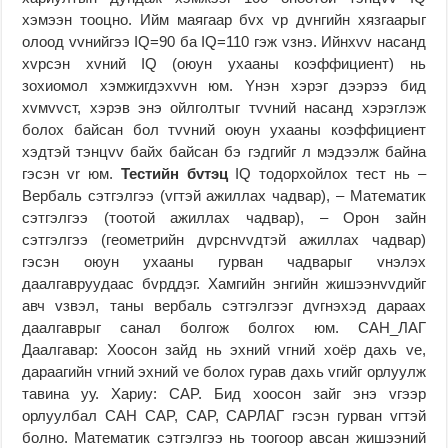
хэмээн тооцно. Ийм маягаар бvx vp дvнгийн хязгаарыг
олоод vvнийгээ IQ=90 ба IQ=110 гэж vзнэ. Ийнхvv насанд
хvрсэн хvний IQ (оюун ухааны коэффициент) нь
зохиомол хэмжигдэхvvн юм. Yнэн хэрэг дээрээ бид
хvмvvст, хэрэв энэ ойлголтыг тvvний насанд хэрэглэж
болох байсан бол тvvний оюун ухааны коэффициент
хэдтэй тэнцvv байх байсан бэ гэдгийг л мэдээлж байна
гэсэн vr юм.
Тестийн бvтэц
IQ тодорхойлох тест нь –
Вербаль сэтгэлгээ (vгтэй ажиллах чадвар), – Математик
сэтгэлгээ (тоотой ажиллах чадвар), – Орон зайн
сэтгэлгээ (геометрийн дvрснvvдтэй ажиллах чадвар)
гэсэн оюун ухааны гурван чадварыг vнэлэх
даалгавруудаас бvрддэг. Хамгийн энгийн жишээнvvдийг
авч vзвэл, таны вербаль сэтгэлгээг дvгнэхэд дараах
даалгаврыг санал болгож болгох юм. САН_ЛАГ
Даалгавар: Хоосон зайд нь эхний vгний хоёр дахь ve,
дараагийн vгний эхний ve болох гурав дахь vгийг орлуулж
тавина уу. Хариу: CAP. Бид хоосон зайг энэ vгээр
орлуулбал САН CAP, CAP, САРЛАГ гэсэн гурван vгтэй
болно. Математик сэтгэлгээ нь тоогоор авсан жишээний