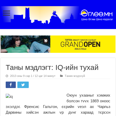
Таны мэдлэгт: IQ-ийн тухай
2013 оны 9 сар 1 / 12 цаг 14 минут
Танин мэдэхүй
Оюун ухааныг хэмжих
болсон тvvх 1869 оноос
эхэлдэг. Френсис Гальтон, єєрийн vеэл ах Чарльз
Дарвины хийсэн ажлын vр дvнг хараад тєрсєн