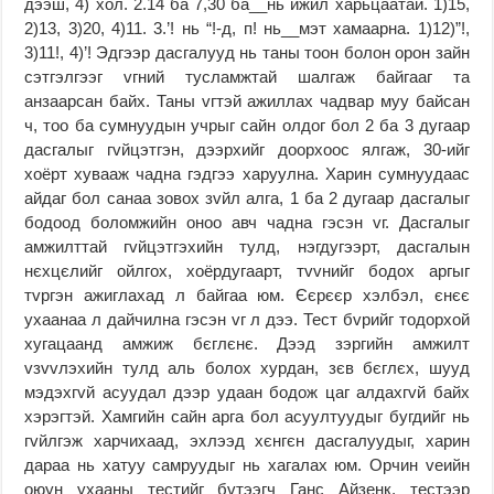
дээш, 4) хол. 2.14 ба 7,30 ба__нь ижил харьцаатай. 1)15,
2)13, 3)20, 4)11. 3.’! нь “!-д, п! нь__мэт хамаарна. 1)12)”!,
3)11!, 4)’! Эдгээр дасгалууд нь таны тоон болон орон зайн
сэтгэлгээг vгний тусламжтай шалгаж байгааг та
анзаарсан байх. Таны vгтэй ажиллах чадвар муу байсан
ч, тоо ба сумнуудын учрыг сайн олдог бол 2 ба 3 дугаар
дасгалыг гvйцэтгэн, дээрхийг доорхоос ялгаж, 30-ийг
хоёрт хувааж чадна гэдгээ харуулна. Харин сумнуудаас
айдаг бол санаа зовох зvйл алга, 1 ба 2 дугаар дасгалыг
бодоод боломжийн оноо авч чадна гэсэн vг. Дасгалыг
амжилттай гvйцэтгэхийн тулд, нэгдугээрт, дасгалын
нєхцєлийг ойлгох, хоёрдугаарт, тvvнийг бодох аргыг
тvргэн ажиглахад л байгаа юм. Єєрєєр хэлбэл, єнєє
ухаанаа л дайчилна гэсэн vг л дээ. Тест бvрийг тодорхой
хугацаанд амжиж бєглєнє. Дээд зэргийн амжилт
vзvvлэхийн тулд аль болох хурдан, зєв бєглєх, шууд
мэдэхгvй асуудал дээр удаан бодож цаг алдахгvй байх
хэрэгтэй. Хамгийн сайн арга бол асуултуудыг бугдийг нь
гvйлгэж харчихаад, эхлээд хєнгєн дасгалуудыг, харин
дараа нь хатуу самруудыг нь хагалах юм. Орчин vеийн
оюун ухааны тестийг бvтээгч Ганс Айзенк, тестээр