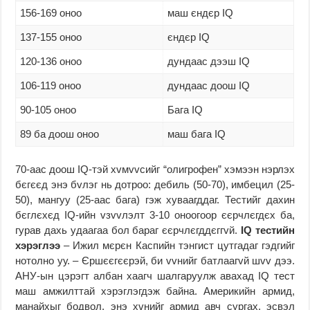
156-169 оноо
маш єндєр IQ
137-155 оноо
єндєр IQ
120-136 оноо
дундаас дээш IQ
106-119 оноо
дундаас доош IQ
90-105 оноо
Бага IQ
89 ба доош оноо
маш бага IQ
70-аас доош IQ-тэй хvмvvсийг “олигрофен” хэмээн нэрлэх
бєгєєд энэ бvлэг нь дотроо: дебиль (50-70), имбецил (25-
50), мангуу (25-аас бага) гэж хуваагддаг. Тестийг дахин
бєглєхєд IQ-ийн vзvvлэлт 3-10 оноогоор єєрчлєгдєх ба,
гурав дахь удаагаа бол бараг єєрчлєгддєггvй.
IQ тестийн
хэрэглээ
– Ижил мєрєн Каспийн тэнгист цутгадаг гэдгийг
нотолно уу. – Єршєєгєєрэй, би vvнийг батлаагvй шvv дээ.
АНУ-ын цэрэгт албан хаагч шалгаруулж авахад IQ тест
маш амжилттай хэрэглэгдэж байна. Америкийн армид,
манайхыг бодвол, энэ хvнийг армид авч сургах, эсвэл