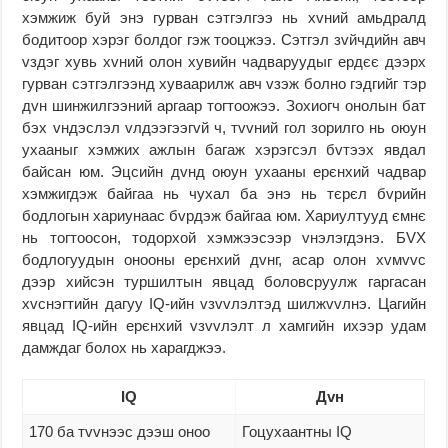
хэмжиж буй энэ гурван сэтгэлгээ нь хvний амьдралд
бодитоор хэрэг болдог гэж тооцжээ. Сэтгэл зvйчдийн авч
vздэг хувь хvний олон хувийн чадваруудыг ердєє дээрх
гурван сэтгэлгээнд хуваарилж авч vзэж болно гэдгийг тэр
дvн шинжилгээний аргаар тогтоожээ. Зохиогч онолын бат
бэх vндэслэл vлдээгээгvй ч, тvvний гол зорилго нь оюун
ухааныг хэмжих ажлын багаж хэрэгсэл бvтээх явдал
байсан юм. Эцсийн дvнд оюун ухааны ерєнхий чадвар
хэмжигдэж байгаа нь чухал ба энэ нь тєрєл бvрийн
бодлогын хариунаас бvрдэж байгаа юм. Хариултууд ємнє
нь тогтоосон, тодорхой хэмжээсээр vнэлэгдэнэ. БVХ
бодлогуудын онооны ерєнхий дvнг, асар олон хvмvvс
дээр хийсэн туршилтын явцад боловсруулж гаргасан
хvснэгтийн дагуу IQ-ийн vзvvлэлтэд шилжvvлнэ. Цагийн
явцад IQ-ийн ерєнхий vзvvлэлт л хамгийн ихээр удам
дамждаг болох нь харагджээ.
IQ
Дvн
170 ба тvvнээс дээш оноо
Гоцухаантны IQ