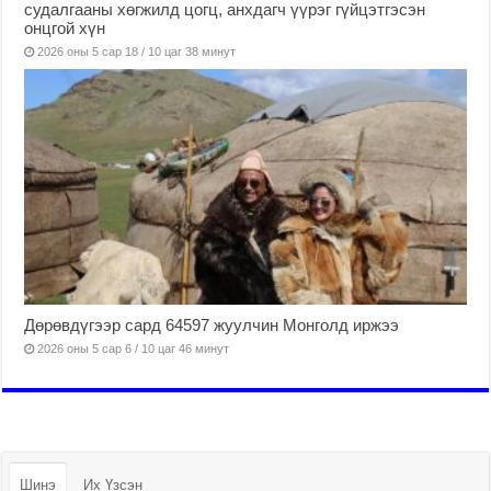
судалгааны хөгжилд цогц, анхдагч үүрэг гүйцэтгэсэн
онцгой хүн
2026 оны 5 сар 18 / 10 цаг 38 минут
Дөрөвдүгээр сард 64597 жуулчин Монголд иржээ
2026 оны 5 сар 6 / 10 цаг 46 минут
Шинэ
Их Үзсэн