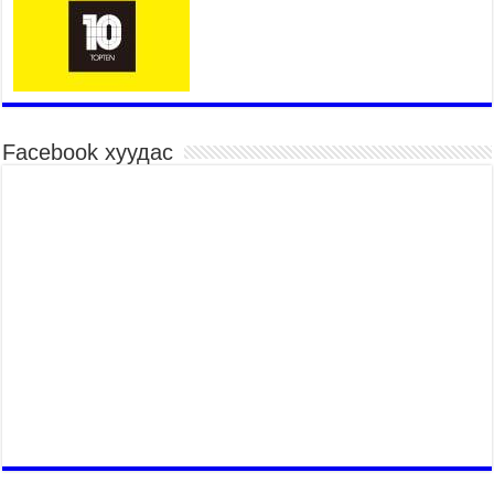
иргэдэд мэдээлэхийг үүрэг болголоо
2026 оны 7 сар 21 / 11 цаг 59 минут
Гэр бүлийн хэрэг шүүхэд хянан шийдвэрлэх
тухай хуулиар хүүхдийн дээд ашиг сонирхлыг
нэн тэргүүнд хангахыг баталгаажууллаа
2026 оны 7 сар 21 / 11 цаг 42 минут
Facebook хуудас
Б.Пүрэвдагва: “Туул-1” коллекторыг ашиглалтад
оруулж байж бид гэр хорооллыг барилгажуулна
2026 оны 7 сар 21 / 10 цаг 15 минут
НИЙСЛЭЛ, АЙМГИЙН УДИРДЛАГУУДЫН
АЖЛЫГ ХҮНД СУРТЛЫГ БУУРУУЛЖ, ИРГЭД,
АЖ АХУЙН НЭГЖИЙН АЧААГ ХЭРХЭН
ХӨНГӨЛСНӨӨР ДҮГНЭНЭ
2026 оны 7 сар 21 / 10 цаг 09 минут
Байнгын хорооны дарга М.Мандхай Цөлжилттэй
тэмцэх тухай НҮБ-ын конвенцын талуудын 17
дугаар бага хурал (СОР17)-ын бэлтгэл ажлын
явцтай танилцлаа
2026 оны 7 сар 21 / 10 цаг 03 минут
Б.Пүрэвдагва: Бүтээн байгуулалтын аливаа