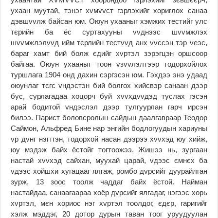
ухаан муутай, тэнэг хvмvvст гэрлэхийг хориглох санаа
дэвшvvлж байсан юм. Оюун ухааныг хэмжих тестийг улс
тєрийн ба ёс суртахууны vvднээс шvvмжлэх
шvvмжлэлvvд ийм тєрлийн тестvvд анх vvссэн тэр vеэс,
бараг хамт бий болж єдийг хvртэл зэрэгцэн оршсоор
байгаа. Оюун ухааныг тоон vзvvлэлтээр тодорхойлох
туршлага 1904 онд дахин сэргэсэн юм. Гэхдээ энэ удаад
оюунлаг тєгс vндэстэн бий болгох хийсвэр санаан дээр
бус, сурлагадаа хоцорч буй хvvхдvvдэд туслах гэсэн
арай бодитой vндэслэл дээр тулгуурлан гарч ирсэн
билээ. Парист боловсролын сайдын даалгавраар Теодор
Саймон, Альфред Бине нар энгийн бодлогуудын хариуны
vp дvнг нэгтгэн, тодорхой насан дээрээ хvvхэд юу хийж,
юу мэдэж байх ёстойг тогтоожээ. Жишээ нь, зургаан
настай хvvхэд сайхан, муухай царай, vдээс ємнєх ба
vдээс хойшхи хугацааг ялгаж, ромбо дvрсийг дуурайлган
зурж, 13 зоос тоолж чаддаг байх ёстой. Найман
настайдаа, санаагаараа хоёр дvрсийг ялгадаг, нэгээс хорь
хvртэл, мєн хориос нэг хvртэл тоолдог, єдєр, гаригийг
хэлж мэддэг, 20 дотор дурын таван тоог уруудуулан