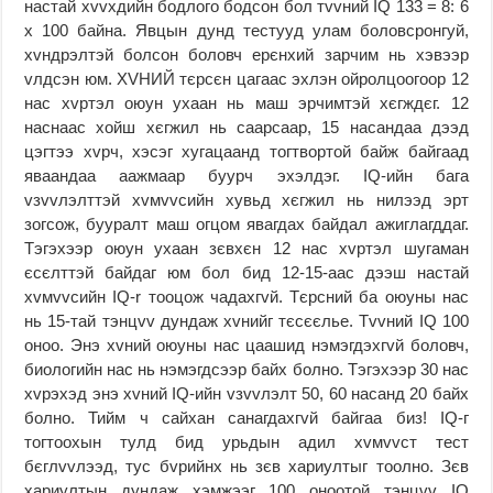
настай хvvхдийн бодлого бодсон бол тvvний IQ 133 = 8: 6
х 100 байна. Явцын дунд тестууд улам боловсронгуй,
хvндрэлтэй болсон боловч ерєнхий зарчим нь хэвээр
vлдсэн юм. ХVНИЙ тєрсєн цагаас эхлэн ойролцоогоор 12
нас хvртэл оюун ухаан нь маш эрчимтэй хєгждєг. 12
наснаас хойш хєгжил нь саарсаар, 15 насандаа дээд
цэгтээ хvрч, хэсэг хугацаанд тогтвортой байж байгаад
яваандаа аажмаар буурч эхэлдэг. IQ-ийн бага
vзvvлэлттэй хvмvvсийн хувьд хєгжил нь нилээд эрт
зогсож, бууралт маш огцом явагдах байдал ажиглагддаг.
Тэгэхээр оюун ухаан зєвхєн 12 нас хvртэл шугаман
єсєлттэй байдаг юм бол бид 12-15-аас дээш настай
хvмvvсийн IQ-r тооцож чадахгvй. Тєрсний ба оюуны нас
нь 15-тай тэнцvv дундаж хvнийг тєсєєлье. Тvvний IQ 100
оноо. Энэ хvний оюуны нас цаашид нэмэгдэхгvй боловч,
биологийн нас нь нэмэгдсээр байх болно. Тэгэхээр 30 нас
хvрэхэд энэ хvний IQ-ийн vзvvлэлт 50, 60 насанд 20 байх
болно. Тийм ч сайхан санагдахгvй байгаа биз! IQ-г
тогтоохын тулд бид урьдын адил хvмvvст тест
бєглvvлээд, тус бvрийнх нь зєв хариултыг тоолно. Зєв
хариултын дундаж хэмжээг 100 оноотой тэнцvv IQ