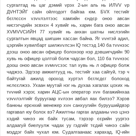
сургалтад нь цаг дэмий vрэх 2-ын аль нь ИЛVV vp
ДVНТЭЙГ сайн ойлгодогт байгаа юм. БVХ тестийг
бєглєсєн vзvvлэлтээс хамгийн єндєр оноо авсан
нисгэгчдийн зєвхєн 4 хувийг нь, харин бага оноо авсан
ХVМVVСИЙН 77 хувийг нь анхан шатны нислэгийн
сургалтын явцад шигшин хассан байна. Яг vvнтэй адил,
цэргийн хувилбарт шилжvvлсэн IQ тестэд 140 ба тvvнээс
дээш оноо авсан офицер болохоор нэр дэвшигчдийн 90
хувь нь офицер цолтой болж чадсан бол, 110 ба тvvнээс
доош оноо авсан хvмvvсээс тал хувь нь л офицер болж
чаджээ. Эдгээр амжилтууд нь, тестийг хаа сайгуй, тэр ч
байтугай ажилд ороход хуртэл бєглєдєг болоход
нєлєєлжээ. Ухаан муутай нэг нь духаа хагалах цохих нь
тvvний хэрэг, харин АЦС-ын оператор хvн багажийнхаа
vзvvлэлтийг буруугаар хvлээн авбал яах билээ? Хэрэв
банкны ерєнхий менежер хvн санхуугийн буруушийдвэр
гаргавал юу болох вэ? Ажилтны гаргах алдааны vнэ цэнэ
хэдий чинээ их байх тусам, тэрээр єєрийн уургээ
алдаагуй биелуулж чадах уу гэдгийг тєдий чинээ сайн
мэддэг байх чухал юм. Судалгаанаас харахад, IQ-ийн