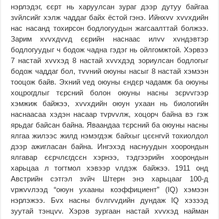
нэрлэдэг, єєрт нь харуулсан зураг дээр дутуу байгаа
зvйлсийг хэлж чаддаг байх ёстой гэнэ. Ийнхvv хvvхдийн
нас насанд тохирсон бодлогуудын жагсаалттай болжээ.
Зарим хvvхдvvд єєрийн наснаас илvv хvндэвтэр
бодлогуудыг ч бодож чадна гэдэг нь ойлгомжтой. Хэрвээ
7 настай хvvхэд 8 настай хvvхдэд зориулсан бодлогыг
бодож чаддаг бол, тvvний оюуны насыг 8 настай хэмээн
тооцож байв. Эхний vед оюуны єндєр чадамж ба оюуны
хоцрогдлыг тєрсний болон оюуны насны зєрvvгээр
хэмжиж байжээ, хvvхдийн оюун ухаан нь биологийн
наснаасаа хэдэн насаар тvрvvлж, хоцорч байна вэ гэж
ярьдаг байсан байна. Яваандаа тєрсний ба оюуны насны
ялгаа жилээс жилд нэмэгдэж байхыг цєєнгvй тохиолдол
дээр ажигласан байна. Ингэхэд наснуудын хоорондын
ялгавар єєрчлєгдсєн хэрнээ, тэдгээрийн хоорондын
харьцаа л тогтмол хэвээр vлдэж байжээ. 1911 онд
Австрийн сэтгэл зvйч Штерн энэ харьцааг 100-д
vржvvлээд “оюун ухааны коэффициент” (IQ) хэмээн
нэрлэжээ. Бvх насны бvлгvvдийн дундаж IQ хэзээд
зуутай тэнцvv. Хэрэв зургаан настай хvvхэд найман