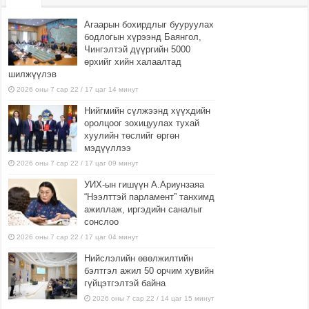
Агаарын бохирдлыг бууруулах
бодлогын хүрээнд Баянгол,
Чингэлтэй дүүргийн 5000
өрхийг хийн халаалтад
шилжүүлэв
2026 оны 7 сар 22 / 17 цаг 14 минут
Нийгмийн сүлжээнд хүүхдийн
оролцоог зохицуулах тухай
хуулийн төслийг өргөн
мэдүүллээ
2026 оны 7 сар 22 / 17 цаг 09 минут
УИХ-ын гишүүн А.Ариунзаяа
“Нээлттэй парламент” танхимд
ажиллаж, иргэдийн саналыг
сонслоо
2026 оны 7 сар 22 / 17 цаг 04 минут
Нийслэлийн өвөлжилтийн
бэлтгэл ажил 50 орчим хувийн
гүйцэтгэлтэй байна
2026 оны 7 сар 22 / 14 цаг 15 минут