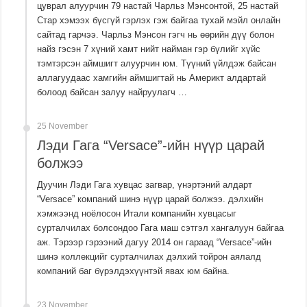
цуврал алуурчин 79 настай Чарльз Мэнсонтой, 25 настай
Стар хэмээх бүсгүй гэрлэх гэж байгаа тухай мэйл онлайн
сайтад гарчээ. Чарльз Мэнсон гэгч нь өөрийн дүү болон
найз гэсэн 7 хүний хамт нийт найман гэр бүлийг хүйс
тэмтэрсэн аймшигт алуурчин юм. Түүний үйлдэж байсан
аллагуудаас хамгийн аймшигтай нь Америкт алдартай
болоод байсан залуу найруулагч …
25 November
Лэди Гага “Versace”-ийн нүүр царай
болжээ
Дуучин Лэди Гага хувцас загвар, үнэртэний алдарт
“Versace” компаний шинэ нүүр царай болжээ. дэлхийн
хэмжээнд ноёлосон Итали компанийн хувцасыг
сурталчилах болсондоо Гага маш сэтгэл хангалуун байгаа
аж. Тэрээр гэрээний дагуу 2014 он гараад “Versace”-ийн
шинэ коллекцийг сурталчилах дэлхий тойрон аялалд
компаний баг бүрэлдэхүүнтэй явах юм байна.
23 November