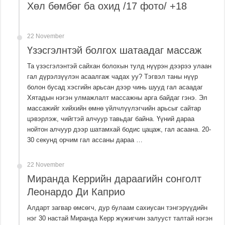
Хөл бөмбөг ба охид /17 фото/ +18
22 November
Үзэсгэлнтэй болгох шатаадаг массаж
Та үзэсгэлэнтэй сайхан болохын тулд нүүрэн дээрээ улаан
гал дүрэлзүүлэн асаалгаж чадах уу? Тэгвэл таны нүүр
болон бусад хэсгийн арьсан дээр чинь шууд гал асаадаг
Хятадын нэгэн улмажлалт массажны арга байдаг гэнэ. Эл
массажийг хийхийн өмнө үйлчлүүлэгчийн арьсыг сайтар
цэвэрлэж, чийгтэй алчуур тавьдаг байна. Үүний дараа
нойтон алчуур дээр шатамхай бодис цацаж, гал асаана. 20-
30 секунд орчим гал ассаны дараа …
22 November
Миранда Керрийн дараагийн сонголт
Леонардо Ди Каприо
Алдарт загвар өмсөгч, дур булаам сахиусан тэнгэрүүдийн
нэг 30 настай Миранда Керр жүжигчин залууст талтай нэгэн