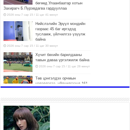
бөгөөд Улаанбаатар хотын
Захирагч Б.Пүрэвдагва гардууллаа
2026 оны 7 сар 15 / 11 цаг 41 минут
Нийслэлийн Эрүүл мэндийн
газраас 45 баг иргэдэд
тусламж, үйлчилгээ үзүүлж
байна
2026 оны 7 сар 15 / 11 цаг 30 минут
Хүчит бөхийн барилдааны
тавын даваа үргэлжилж байна
2026 оны 7 сар 15 / 11 цаг 26 минут
Төв цэнгэлдэх орчмын
цэвэрлэгээ, үйлчилгээнд 161
ажилтан, 27 техниктэй
ажиллаж байна
2026 оны 7 сар 15 / 11 цаг 22 минут
Наадмын амралтын өдрүүдэд
нийслэлийн эрүүл мэндийн
байгууллагууд дараах
хуваарийн дагуу ажиллана