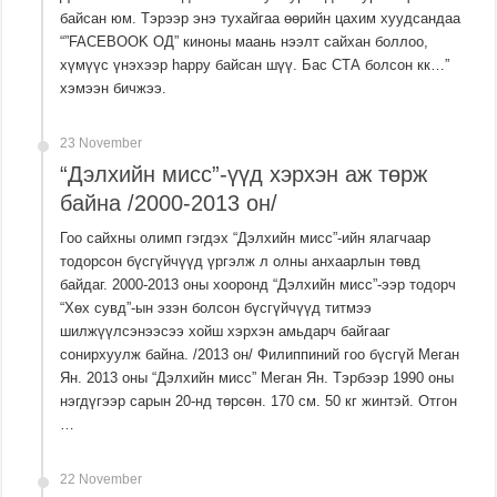
байсан юм. Тэрээр энэ тухайгаа өөрийн цахим хуудсандаа
“”FACEBOOK ОД” киноны маань нээлт сайхан боллоо,
хүмүүс үнэхээр happy байсан шүү. Бас СТА болсон кк…”
хэмээн бичжээ.
23 November
“Дэлхийн мисс”-үүд хэрхэн аж төрж
байна /2000-2013 он/
Гоо сайхны олимп гэгдэх “Дэлхийн мисс”-ийн ялагчаар
тодорсон бүсгүйчүүд үргэлж л олны анхаарлын төвд
байдаг. 2000-2013 оны хооронд “Дэлхийн мисс”-ээр тодорч
“Хөх сувд”-ын эзэн болсон бүсгүйчүүд титмээ
шилжүүлсэнээсээ хойш хэрхэн амьдарч байгааг
сонирхуулж байна. /2013 он/ Филиппиний гоо бүсгүй Меган
Ян. 2013 оны “Дэлхийн мисс” Меган Ян. Тэрбээр 1990 оны
нэгдүгээр сарын 20-нд төрсөн. 170 см. 50 кг жинтэй. Отгон
…
22 November