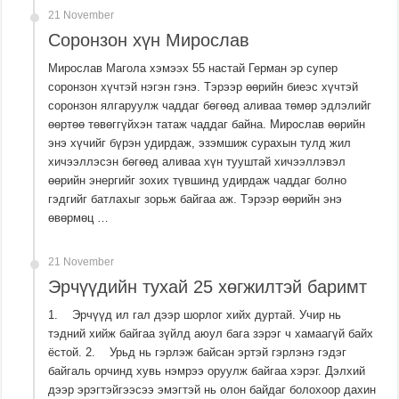
21 November
Соронзон хүн Мирослав
Мирослав Магола хэмээх 55 настай Герман эр супер
соронзон хүчтэй нэгэн гэнэ. Тэрээр өөрийн биеэс хүчтэй
соронзон ялгаруулж чаддаг бөгөөд аливаа төмөр эдлэлийг
өөртөө төвөггүйхэн татаж чаддаг байна. Мирослав өөрийн
энэ хүчийг бүрэн удирдаж, эзэмшиж сурахын тулд жил
хичээллэсэн бөгөөд аливаа хүн тууштай хичээллэвэл
өөрийн энергийг зохих түвшинд удирдаж чаддаг болно
гэдгийг батлахыг зорьж байгаа аж. Тэрээр өөрийн энэ
өвөрмөц …
21 November
Эрчүүдийн тухай 25 хөгжилтэй баримт
1. Эрчүүд ил гал дээр шорлог хийх дуртай. Учир нь
тэдний хийж байгаа зүйлд аюул бага зэрэг ч хамаагүй байх
ёстой. 2. Урьд нь гэрлэж байсан эртэй гэрлэнэ гэдэг
байгаль орчинд хувь нэмрээ оруулж байгаа хэрэг. Дэлхий
дээр эрэгтэйгээсээ эмэгтэй нь олон байдаг болохоор дахин