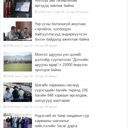
Аяллаа зөв төлөвлөхийг
иргэдэд зөвлөж байна
2026 оны 7 сар 16 / 11 цаг 50 минут
Үер усны болзошгүй аюулаас
сэргийлж, холбогдох
байгууллагууд өндөржүүлсэн
бэлэн байдалд ажиллаж байна
2026 оны 7 сар 15 / 13 цаг 06 минут
Монгол адууны үнэ цэнийг
дэлхийд сурталчлах “Дэлхийн
адууны өдөр”-т 15000 морьтон
оролцож байна
2026 оны 7 сар 15 / 11 цаг 51 минут
Шагайн харвааны насанд
хүрэгчдийн багийн төрөлд 106
багийн 848 харваач өрсөлдөж,
шилдгүүд шалгарав
2026 оны 7 сар 15 / 11 цаг 45 минут
Үндэсний их баяр наадмын сур
харвааны шагналыг
нийслэлийн Засаг дарга