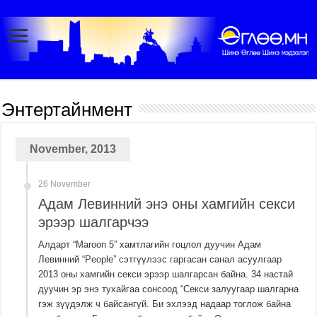
Энтертайнмент
November, 2013
26 November
Адам Левинний энэ оны хамгийн секси
эрээр шалгарчээ
Алдарт “Maroon 5” хамтлагийн гоцлол дуучин Адам
Левинний “People” сэтгүүлээс гаргасан санал асуулгаар
2013 оны хамгийн секси эрээр шалгарсан байна. 34 настай
дуучин эр энэ тухайгаа сонсоод “Секси залуугаар шалгарна
гэж зүүдэлж ч байсангүй. Би эхлээд надаар тоглож байна