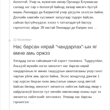
бололтой. Учир нь жүжигчин нөхөр Орландо Блумаасаа
салаад нэг сар ч болоогүй байхад загвар өмсөгч бүсгүй
маань Леонардо ди Каприотой учир ургуулж эхэлсэн байна.
Дэлхийн хамгийн хүсэмжит залуугаар тодорч байсан,
сайхан бүсгүйчүүдээс хэзээ ч татгалздаггүй басхүү
гэрлэлтээс айдаг 39 настай Леонардо ди Каприо энэ …
22 November
Нас барсан нярай “чандарлах”-ын яг
өмнө амь оржээ
Хятадад нэгэн гайхамшигтэй хэрэгт тохиожээ. Тодруулбал,
Аньхуэй мужийн нэгэн эмнэлэгт нас барсан нярай
чандарлахын яг өмнөх гашуудлын ажиллагааны үеэр гэнэт
чарлан уйлж амь орсон байна. Эхээс мэндлээд дөнгөж 1
сар хүрсэн бяцхан охин амьсгалын замын хүнд өвчтэй
байсан бөгөөд эмнэлэгт эмчилгээ хийлгэж байгаад ямар ч
найдлагагүй болсон тул эмчийн зөвлөснөөр охины эцэг эх
эмчилгээ хийлгэхийг зогсоожээ. Улмаар нас барсны
гэрчилгээг …