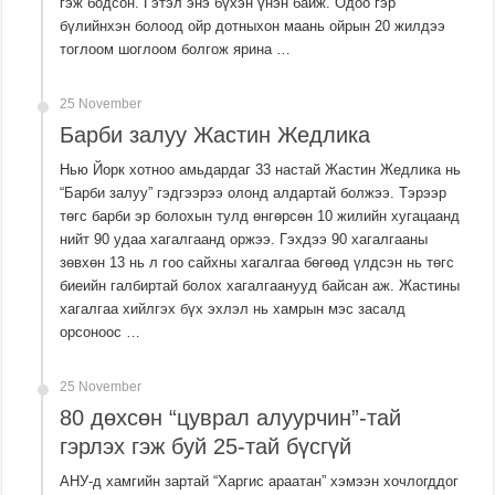
гэж бодсон. Гэтэл энэ бүхэн үнэн байж. Одоо гэр
бүлийнхэн болоод ойр дотныхон маань ойрын 20 жилдээ
тоглоом шоглоом болгож ярина …
25 November
Барби залуу Жастин Жедлика
Нью Йорк хотноо амьдардаг 33 настай Жастин Жедлика нь
“Барби залуу” гэдгээрээ олонд алдартай болжээ. Тэрээр
төгс барби эр болохын тулд өнгөрсөн 10 жилийн хугацаанд
нийт 90 удаа хагалгаанд оржээ. Гэхдээ 90 хагалгааны
зөвхөн 13 нь л гоо сайхны хагалгаа бөгөөд үлдсэн нь төгс
биеийн галбиртай болох хагалгаанууд байсан аж. Жастины
хагалгаа хийлгэх бүх эхлэл нь хамрын мэс засалд
орсоноос …
25 November
80 дөхсөн “цуврал алуурчин”-тай
гэрлэх гэж буй 25-тай бүсгүй
АНУ-д хамгийн зартай “Харгис араатан” хэмээн хочлогддог