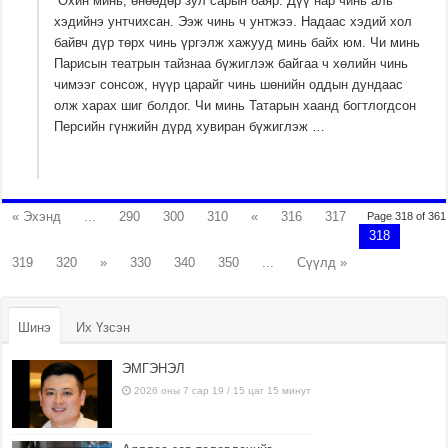
“Охин минь, өнөөдөр зул сарын баяр. Дүү нар чинь аль
хэдийнэ унтчихсан. Ээж чинь ч унтжээ. Надаас хэдий хол
байвч дүр төрх чинь үргэлж хажууд минь байх юм. Чи минь
Парисын театрын тайзнаа бүжиглэж байгаа ч хөлийн чинь
чимээг сонсож, нүүр царайг чинь шөнийн оддын дундаас
олж харах шиг болдог. Чи минь Татарын хаанд богтлогдсон
Персийн гүнжийн дүрд хувиран бүжиглэж …
« Эхэнд
...
290
300
310
«
316
317
Page 318 of 361
318
319
320
»
330
340
350
...
Сүүлд »
Шинэ
Их Үзсэн
ЭМГЭНЭЛ
2026 оны 7 сар 19 / 15 цаг 15 минут