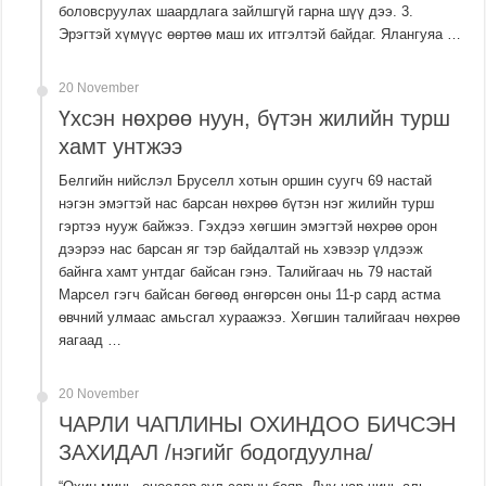
боловсруулах шаардлага зайлшгүй гарна шүү дээ. 3.
Эрэгтэй хүмүүс өөртөө маш их итгэлтэй байдаг. Ялангуяа …
20 November
Үхсэн нөхрөө нуун, бүтэн жилийн турш
хамт унтжээ
Белгийн нийслэл Бруселл хотын оршин суугч 69 настай
нэгэн эмэгтэй нас барсан нөхрөө бүтэн нэг жилийн турш
гэртээ нууж байжээ. Гэхдээ хөгшин эмэгтэй нөхрөө орон
дээрээ нас барсан яг тэр байдалтай нь хэвээр үлдээж
байнга хамт унтдаг байсан гэнэ. Талийгаач нь 79 настай
Марсел гэгч байсан бөгөөд өнгөрсөн оны 11-р сард астма
өвчний улмаас амьсгал хураажээ. Хөгшин талийгаач нөхрөө
яагаад …
20 November
ЧАРЛИ ЧАПЛИНЫ ОХИНДОО БИЧСЭН
ЗАХИДАЛ /нэгийг бодогдуулна/