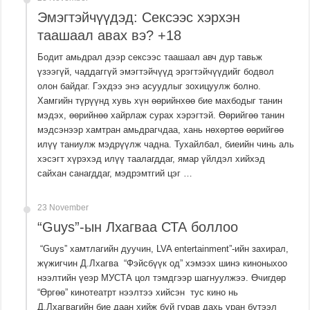
Эмэгтэйчүүдэд: Сексээс хэрхэн
таашаал авах вэ? +18
Бодит амьдрал дээр сексээс таашаал авч дур тавьж
үзээгүй, чаддаггүй эмэгтэйчүүд эрэгтэйчүүдийг бодвол
олон байдаг. Гэхдээ энэ асуудлыг зохицуулж болно.
Хамгийн түрүүнд хувь хүн өөрийнхөө бие махбодыг танин
мэдэх, өөрийнөө хайрлаж сурах хэрэгтэй. Өөрийгөө танин
мэдсэнээр хамтран амьдрагчдаа, хань нөхөртөө өөрийгөө
илүү таниулж мэдрүүлж чадна. Тухайлбал, биеийн чинь аль
хэсэгт хүрэхэд илүү таалагддаг, ямар үйлдэл хийхэд
сайхан санагддаг, мэдрэмтгий цэг …
23 November
“Guys”-ын Лхагваа СТА боллоо
“Guys” хамтлагийн дуучин, LVA entertainment”-ийн захирал,
жүжигчин Д.Лхагва “Фэйсбүүк од” хэмээх шинэ киноныхоо
нээлтийн үеэр МУСТА цол тэмдгээр шагнуулжээ. Өчигдөр
“Өргөө” кинотеатрт нээлтээ хийсэн тус кино нь
Д.Лхагвагийн бие даан хийж буй гурав дахь уран бүтээл