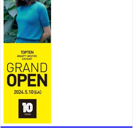
2026 оны 7 сар 15 / 11 цаг 18 минут
Үндэсний их баяр наадам эхэллээ
2026 оны 7 сар 15 / 11 цаг 14 минут
Үер усны аюулаас сэргийлж, нийслэлийн Онцгой
байдлын газрын 162 алба хаагч үүрэг гүйцэтгэж
байна
2026 оны 7 сар 15 / 11 цаг 07 минут
Үндэсний их сурын харваанд 850 харваач цэц
мэргэнээ сорьж байна
2026 оны 7 сар 15 / 11 цаг 03 минут
Төв цэнгэлдэхийн эргэн тойронд
2026 оны 7 сар 15 / 10 цаг 58 минут
Үндэсний их баяр наадмын шагайн харваа
насанд хүрэгчдийн багийн харваагаар
үргэлжилж байна
2026 оны 7 сар 15 / 10 цаг 52 минут
Үндэсний их баяр наадмын хүчит бөхийн
барилдаан эхэллээ
2026 оны 7 сар 15 / 10 цаг 46 минут