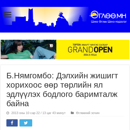
Б.Нямгомбо: Дэлхийн жишигт
хорихоос өөр төрлийн ял
эдлүүлэх бодлого баримталж
байна
2013 оны 10 сар 22 / 13 цаг 43 минут
Өглөөний зочин