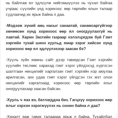
нь байлгаж ял эдлүүлж нийгэмшүүлэх нь чухал байгаа
учраас сүүлийн үед хорихоос өөр төрлийн ялын талаар
судлаачид их ярьж байна л даа.
-Мэдээж хүний амь насыг санаатай, санамсаргүйгээр
хөнөөсөн хүнд хорихоос өөр ял оногдуулахгүй нь
лав­тай. Харин Засгийн газ­раар хэлэлцэгдэж буй Гэмт
хэргийн тухай шинэ хуульд ямар хэрэг хийсэн хүнд
хорихоос өөр ял эдлүү­лэхээр заасан бэ?
-Хууль зүйн яамны сай­т дээр тавигдсан Гэмт хэргийн
хуулийн төслөөс харахад гэмт хэрэг үйлдэхэд хүргэсэн
шалтгаан нөхцөлийг хар­галзан гэмт хэргийн хор аюулаа
арилгасан, анх удаа гэмт хэрэг үйлдсэн гэх мэт олон
нөхцөлийг харгалзаад хорихоос өөр төрлийн ялыг
оногдуулахаар заасан бай­сан.
-Хууль ч яах вэ, батлагд­дна биз. Гагцхүү хорихоос өөр
ялыг хэрхэн хэрэг­жүүлэх нь сонин байна л даа?
-Хяналт яаж тавих талаа­раа ярьж л байна. Тухайл­бал