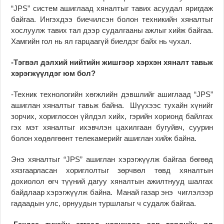
“JPS” систем ашиглаад хяналтыг тавих асуудал яригдаж
байгаа. Ингэхдээ биечилсэн болон техникийн хя­нал­тыг
хослуулж тавих тал дээр судалгааны ажлыг хийж байгаа.
Хамгийн гол нь ял гарцаагүй биелдэг байх нь чухал.
-Тэгвэл дэлхий нийтийн жишгээр хэрхэн хяналт тавьж
хэрэгжүүлдэг юм бол?
-Техник технологийн хөгж­лийн дэвшлийг ашиг­­лаад “JPS”
ашиглан хянал­тыг тавьж байна. Шүүхээс тухайн хүнийг
зорчих, хориглосон үйлдэл хийх, гэрийн хорионд байлгах
гэх мэт хяналтыг ихэвчлэн цахилгаан бугуйвч, суу­рин
болон хөдөлгөөнт теле­камерийг ашиглан хийж байна.
Энэ хяналтыг “JPS” ашиглан хэрэгжүүлж бай­гаа бөгөөд
хязгаарласан хо­риг­лолтыг зөрчвөл төвд хянал­тын
дохиолол өгч түү­ний дагуу хяналтын ажилт­­нууд шалгах
байдлаар хэрэгжүүлж байна. Манай газар энэ чиглэлээр
гадаадын улс, орнуудын туршлагыг ч судалж байгаа.