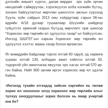
дэлхийн жи­­­шигт хүр­­гэх, дагаж мөр­­дөх эрх зүйн ор­чин
нөх­­­цөлийг сайжруулах, хэрэгжүүлэх алба нэг­жийн бүтэц,
зохион бай­­гуулалтыг өөрчлөн ши­­нэч­­лэх ажлын хүрээнд
Хууль зүйн сайдын 2013 оны хоёрдугаар сарын 06-ны
өдрийн А/18 дугаар тушаалаар Шүүхийн шийд­вэр
гүйцэтгэх ерөнхий газ­­рын бүтцэд өөрчлөлт орж шинээр
“Хорихоос өөр төрлийн ял эдлүүлэх газар”-ыг байгуулсан.
Ин­гээд ШШГЕГ-ын харьяа Хорихоос өөр төрлийн ял
эдлүүлэх хэлтэс маань газар болон өргөжсөн.
Яг өнөөдрийн байдлаар торгох ялтай 60 гаруй, эд хөрөнгө
хураах ялтай 130, албадан ажил хийлгэх ялтай 50,
тодорхой үйл ажиллагаа явуулах эрх хасах ялтай 570 ир­
гэн байна. Нийт 800 орчим ир­гэн хорихоос өөр ял эдэлж
байна.
-Ингэхэд тухайн этгээдэд хийсэн хэргийнх нь төлөө
хорих ял оноохоос илүү хори­хоос өөр төрлийн ялыг
түл­хүү оногдуулахыг зорих бол­сон нь ямар учиртай
юм бэ?