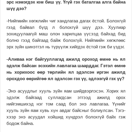
эрс нэмэгдэх юм биш үү. Үгүй гэх ба­тал­гаа алга бай­на
шүү дээ?
-Нийгмийн хөгжлийн чиг хандлагаа дагах ёстой. Болох­гүй
гээд байвал бүгд л болохгүй шүү дээ. Хуулиар
зохицуулаагүй маш олон харил­цаа үүсээд байхад бид
болно гээд байгаад байж болохгүй. Нийгмийн хөгж­лөөс
эрх зүйн шинэтгэл нь түрүүлж хийгдэх ёстой гэж би үздэг.
-Аливаа нэг бай­гууллагад ажилд ороход өмнө нь ял
эдэлж байсан эсэхийн лавлагаа шаарддаг. Гэтэл өмнө
нь хорихоос өөр төрлийн ял эдэлсэн иргэн ажилд
орохдоо өөрийгөө ял эдэлсэн гэх үү, эдлээгүй гэх үү?
-Энэ асуудлыг хууль зүйн яам шийдвэрлэсэн. Хо­рих ял
эдэлж байгаад сул­лагдсан этгээд ажилд орох
нийгэмшихэд нэг том саад бол энэ лавлагаа. Үүнийг
хууль зүйн яам хувь хүн авдаг байсныг болиулсан. Тэгэ­
хээр энэ асуудал хойшид хүндрэл болохгүй байх гэж
бодож байна.