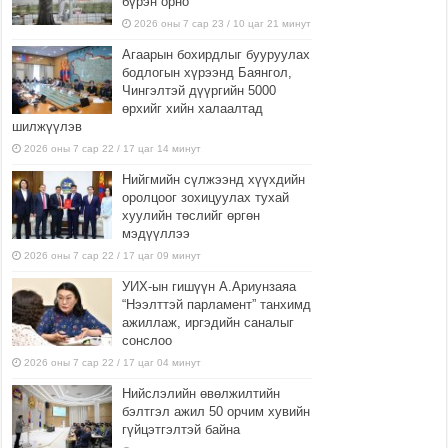
бүрэн орно
2026 оны 7 сар 23 / 10 цаг 21 минут
Агаарын бохирдлыг бууруулах
бодлогын хүрээнд Баянгол,
Чингэлтэй дүүргийн 5000
өрхийг хийн халаалтад
шилжүүлэв
2026 оны 7 сар 22 / 17 цаг 14 минут
Нийгмийн сүлжээнд хүүхдийн
оролцоог зохицуулах тухай
хуулийн төслийг өргөн
мэдүүллээ
2026 оны 7 сар 22 / 17 цаг 09 минут
УИХ-ын гишүүн А.Ариунзаяа
“Нээлттэй парламент” танхимд
ажиллаж, иргэдийн саналыг
сонслоо
2026 оны 7 сар 22 / 17 цаг 04 минут
Нийслэлийн өвөлжилтийн
бэлтгэл ажил 50 орчим хувийн
гүйцэтгэлтэй байна