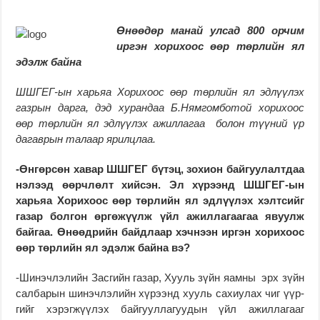
Өнөөдөр манай улсад 800 орчим
иргэн хорихоос өөр төрлийн ял
эдэлж байна
ШШГЕГ-ын харьяа Хорихоос өөр төрлийн ял эдлүүлэх
газрын дарга, дэд хурандаа Б.Нямгомботой хорихоос
өөр төрлийн ял эдлүүлэх ажиллагаа болон түүний үр
дагаврын
талаар ярилцлаа.
-Өнгөрсөн хавар ШШ­Г­ЕГ бүтэц, зохион бай­­гуу­­лалт­даа
нэлээд өөрч­лөлт хийсэн. Эл хүрээнд ШШГЕГ-ын
харьяа Хори­хоос өөр төрлийн ял эд­лүү­лэх хэлтсийг
газар болгон өргөжүүлж үйл ажил­ла­гаа­гаа явуулж
байгаа. Өнөөд­­рийн байд­лаар хэч­нээн ир­гэн хо­рихоос
өөр төр­лийн ял эдэлж байна вэ?
-Шинэчлэлийн Зас­гийн газар, Хууль зүйн яамны эрх зүйн
сал­барын ши­нэчлэлийн хү­рээнд хууль сахиулах чиг үүр­­­
гийг хэрэгжүүлэх бай­­­гуул­лагуудын үйл ажил­­­­лагааг