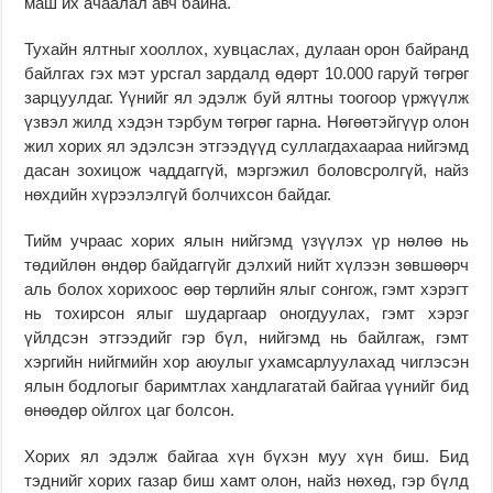
маш их ачаалал авч байна.
Тухайн ялтныг хоол­лох, хувцас­­лах, дулаан орон байранд
байлгах гэх мэт урсгал зардалд өдөрт 10.000 гаруй төгрөг
зарцуулдаг. Үүнийг ял эдэлж буй ялтны тоогоор үржүүлж
үзвэл жилд хэдэн тэрбум төгрөг гарна. Нөгөөтэйгүүр олон
жил хо­рих ял эдэлсэн этгээдүүд сул­лагдахаараа нийгэмд
дасан зохицож чаддаггүй, мэргэ­жил боловсролгүй, найз
нөх­дийн хүрээлэлгүй болчих­сон байдаг.
Тийм учраас хорих ялын нийгэмд үзүүлэх үр нөлөө нь
төдийлөн өндөр байдаггүйг дэлхий нийт хүлээн зөвшөөрч
аль болох хорихоос өөр төрлийн ялыг сонгож, гэмт хэрэгт
нь тохирсон ялыг шударгаар оногдуулах, гэмт хэрэг
үйлдсэн этгээдийг гэр бүл, нийгэмд нь байлгаж, гэмт
хэргийн нийгмийн хор аюулыг ухамсарлуулахад чиг­лэсэн
ялын бодлогыг ба­римт­лах хандлагатай бай­гаа үүнийг бид
өнөөдөр ойлгох цаг болсон.
Хорих ял эдэлж байгаа хүн бүхэн муу хүн биш. Бид
тэднийг хорих газар биш хамт олон, найз нөхөд, гэр бүлд