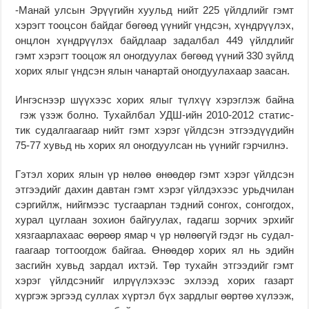
-Манай улсын Эрүүгийн хуульд нийт 225 үйлдлийг гэмт
хэрэгт тооцсон байдаг бөгөөд үүнийг үндсэн, хүнд­рүүлэх,
онцлон хүнд­рүүлэх байдлаар задалбал 449 үйлдлийг
гэмт хэрэгт тоо­цож ял оногдуулах бөгөөд үүний 330 зүйлд
хорих ялыг үндсэн ялын чанартай оногдуулахаар заасан.
Ингэснээр шүүхээс хорих ялыг түлхүү хэрэглэж байна
гэж үзэж болно. Тухайлбал УДШ-ийн 2010-2012 статис­
тик судалгаагаар нийт гэмт хэрэг үйлдсэн этгээдүүдийн
75-77 хувьд нь хорих ял оногдуулсан нь үүнийг гэр­чилнэ.
Гэтэл хорих ялын үр нөлөө өнөөдөр гэмт хэрэг үйлдсэн
этгээдийг дахин давтан гэмт хэрэг үйлдэхээс урьдчилан
сэргийлж, нийг­мээс тусгаарлан тэдний сон­­гох, сонгогдох,
хурал цуг­лаан зохион байгуулах, га­дагш зорчих эрхийг
хяз­гаарлахаас өөрөөр ямар ч үр нөлөөгүй гэдэг нь судал­
гаагаар тогтоогдож байгаа. Өнөөдөр хорих ял нь эдийн
засгийн хувьд зардал ихтэй. Төр тухайн этгээдийг гэмт
хэрэг үйлдсэнийг ил­рүү­лэхээс эхлээд хорих га­зарт
хүргэж эргээд суллах хүртэл бүх зардлыг өөртөө хүлээж,