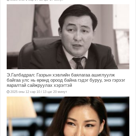
Э.Галбадрал: Газрын хэвлийн баялагаа ашиглуулж
байгаа улс нь өрөнд ороод байна гэдэг буруу, энэ гэрээг
яаралтай сайжруулах хэрэгтэй
2025 оны 12 сар 10 / 13 цаг 20 минут