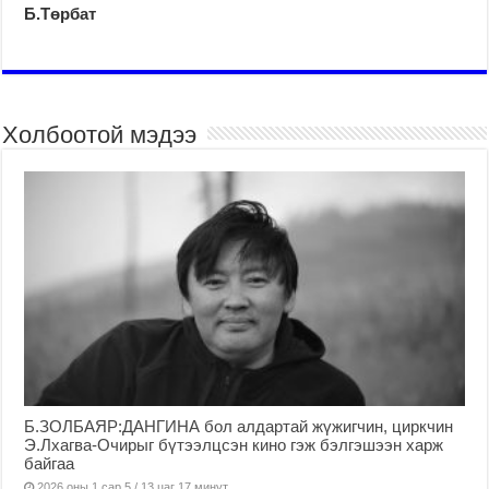
Б.Төрбат
Холбоотой мэдээ
Б.ЗОЛБАЯР:ДАНГИНА бол алдартай жүжигчин, циркчин
Э.Лхагва-Очирыг бүтээлцсэн кино гэж бэлгэшээн харж
байгаа
2026 оны 1 сар 5 / 13 цаг 17 минут