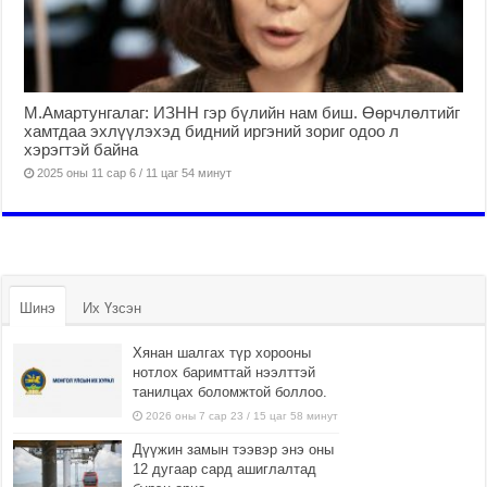
М.Амартунгалаг: ИЗНН гэр бүлийн нам биш. Өөрчлөлтийг
хамтдаа эхлүүлэхэд бидний иргэний зориг одоо л
хэрэгтэй байна
2025 оны 11 сар 6 / 11 цаг 54 минут
Шинэ
Их Үзсэн
Хянан шалгах түр хорооны
нотлох баримттай нээлттэй
танилцах боломжтой боллоо.
2026 оны 7 сар 23 / 15 цаг 58 минут
Дүүжин замын тээвэр энэ оны
12 дугаар сард ашиглалтад