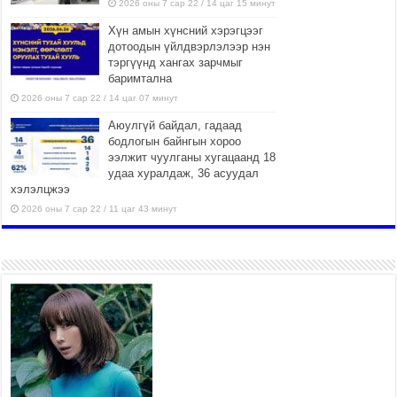
2026 оны 7 сар 22 / 14 цаг 15 минут
Хүн амын хүнсний хэрэгцээг
дотоодын үйлдвэрлэлээр нэн
тэргүүнд хангах зарчмыг
баримтална
2026 оны 7 сар 22 / 14 цаг 07 минут
Аюулгүй байдал, гадаад
бодлогын байнгын хороо
ээлжит чуулганы хугацаанд 18
удаа хуралдаж, 36 асуудал
хэлэлцжээ
2026 оны 7 сар 22 / 11 цаг 43 минут
“4 улирлын турш үйл
ажиллагаа явуулах
боломжтой-Хүүхэд хөгжүүлэх
төв” байгуулах төсөлд төр,
хувийн хэвшлийн түншлэлийн хүрээнд хамтран
ажиллахыг урьж байна
2026 оны 7 сар 22 / 9 цаг 28 минут
Б.Пүрэвдагва: “Урт цагаан”-ыг залуучууд чөлөөт
цагаа өнгөрүүлдэг, жуулчид зорьж ирдэг цэг
болгоно