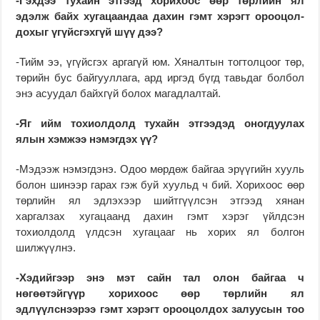
-Гэхдээ тухайн этгээд хорихоос өөр төрлийн ял
эдэлж байх хугацаандаа да­­хин гэмт хэрэгт ороо­цол­
дохыг үгүйсгэхгүй шүү дээ?
-Тийм ээ, үгүйсгэх ар­гагүй юм. Хяналтын тог­тол­­цоог төр,
төрийн бус бай­гуул­лага, ард иргэд бүгд тавьдаг болбол
энэ асуудал байхгүй болох магадлалтай.
-Яг ийм тохиолдолд тухайн этгээдэд оногдуулах
ялын хэмжээ нэмэгдэх үү?
-Мэдээж нэмэгдэнэ. Одоо мөрдөж байгаа эрүүгийн хууль
болон шинээр гарах гэж буй хуульд ч бий. Хорихоос өөр
төрлийн ял эдлэхээр шийтгүүлсэн эт­гээд хянан
харгалзах хуга­цаанд дахин гэмт хэрэг үйлд­сэн
тохиолдолд үлдсэн хугацааг нь хорих ял болгон
шилжүүлнэ.
-Хэдийгээр энэ мэт сайн тал олон байгаа ч
нөгөөтэйгүүр хори­хоос өөр төрлийн ял
эдлүүлснээрээ гэмт хэрэгт ороо­цолдох за­луусын тоо