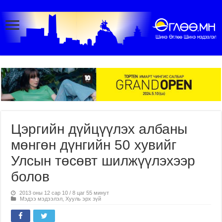
Цэргийн дүйцүүлэх албаны
мөнгөн дүнгийн 50 хувийг
Улсын төсөвт шилжүүлэхээр
болов
2013 оны 12 сар 10 / 8 цаг 55 минут
Мэдээ мэдээлэл
,
Хууль эрх зүй