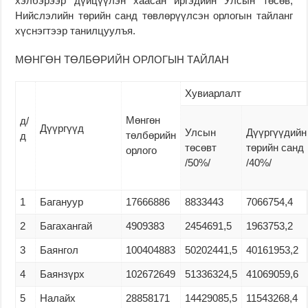
хэлбэрээр дүйцүүлэн хаасан иргэдийн Улсын төсөв,
Нийслэлийн төрийн санд төвлөрүүлсэн орлогын тайланг
хүснэгтээр танилцуулъя.
МӨНГӨН ТӨЛБӨРИЙН ОРЛОГЫН ТАЙЛАН
Хувиарлалт
Мөнгөн
д/
Дүүргүүд
Улсын
Дүүргүүдийн
төлбөрийн
д
төсөвт
төрийн санд
орлого
/50%/
/40%/
1
Багануур
17666886
8833443
7066754,4
2
Багахангай
4909383
2454691,5
1963753,2
3
Баянгол
100404883
50202441,5
40161953,2
4
Баянзүрх
102672649
51336324,5
41069059,6
5
Налайх
28858171
14429085,5
11543268,4