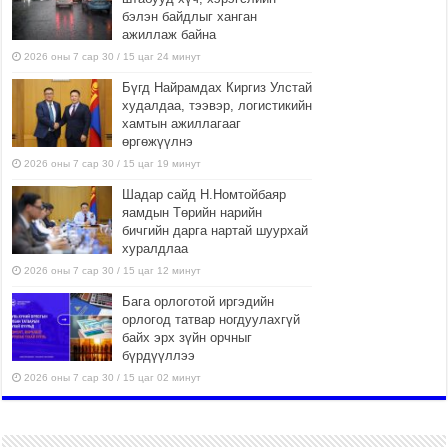
бэлэн байдлыг ханган
ажиллаж байна
2026 оны 7 сар 30 / 15 цаг 24 минут
Бүгд Найрамдах Киргиз Улстай
худалдаа, тээвэр, логистикийн
хамтын ажиллагааг
өргөжүүлнэ
2026 оны 7 сар 30 / 15 цаг 19 минут
Шадар сайд Н.Номтойбаяр
яамдын Төрийн нарийн
бичгийн дарга нартай шуурхай
хуралдлаа
2026 оны 7 сар 30 / 15 цаг 12 минут
Бага орлоготой иргэдийн
орлогод татвар ногдуулахгүй
байх эрх зүйн орчныг
бүрдүүллээ
2026 оны 7 сар 30 / 15 цаг 02 минут
Монгол Улсын хуулиудын 55.9
хувьд хуулийн хэрэгжилтийн
үр дагаврын үнэлгээ хийгджээ