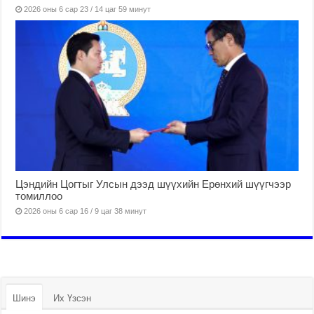
2026 оны 6 сар 23 / 14 цаг 59 минут
Цэндийн Цогтыг Улсын дээд шүүхийн Ерөнхий шүүгчээр
томиллоо
2026 оны 6 сар 16 / 9 цаг 38 минут
Шинэ
Их Үзсэн