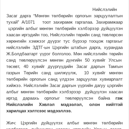
Нийслэлийн
Засаг дарга “Мөнгөн төлбөрийн орлогын зарцуулалтын
тухай” А/1071 тоот захирамж гаргалаа. Захирамжаар
цэргийн албыг мөнгөн төлбөрийн хэлбэрээр дүйцүүлэн
хаасан иргэдийн тоо, Нийслэлийн төрийн санд төвлөрсөн
хөрөнгийн хэмжээг дүүрэг тус бүрээр тооцож гаргахыг
нийслэлийн ЗДТГ-ын Цэргийн штабын дарга, хурандаа
Ж.Болдбаатарт үүрэг болголоо. Мөн нийслэлийн төрийн
санд төвлөрүүлсэн мөнгөн дүнгийн 50 хувийг Улсын
төсөвт, 40 хувийг дүүргүүдийн Засаг даргын Тамгын
газрын Төрийн санд шилжүүлж, 10 хувийг мөнгөн
төлбөрийн орлогын санд үлдээн зарцуулах хувиарлалт
хийжээ. Нийслэлийн Засаг даргын үүргийн дагуу цэргийн
албыг мөнгөн төлбөрийн хэлбэрээр дүйцүүлэн хаасан
иргэд дараахь орлогыг төвлөрүүлсэн байна
гэж
Нийслэлийн Хэвлэл мэдээлэл, олон нийттэй
харилцах хэлтсээс мэдээллээ.
Жич: Цэргийн дүйцүүлэх албыг мөнгөн төлбөрийн