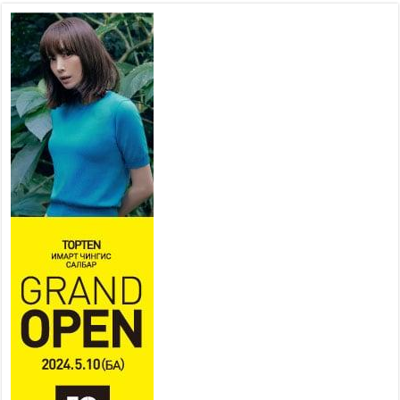
2026 оны 7 сар 30 / 14 цаг 55 минут
Б.Пүрэвдагва: Өвөлжилтийн
бэлтгэлийн хүрээнд нийслэлд
573 төсөл, арга хэмжээг
хэрэгжүүлж байна
2026 оны 7 сар 29 / 16 цаг 18 минут
Ерөнхий сайд Н.Учрал
олимпиадын хүрээнд гарсан
зардлыг шийдвэрлэж өгөхөөр
болов
2026 оны 7 сар 29 / 14 цаг 36 минут
435 борлуулалтын цэгээр 280,000 тонн хагас
коксон түлшийг айл, өрхүүдэд борлуулна
2026 оны 7 сар 29 / 14 цаг 30 минут
Шадар сайд Н.Номтойбаяр: Эрт сэрэмжлүүлэх
тогтолцоо, шинэ технологи гамшгийн эрсдэлийг
бууруулах гол хөшүүрэг
2026 оны 7 сар 29 / 14 цаг 25 минут
Монгол Улсын эрэн хайх, аврах ажиллагааны
чадавхыг олон улсын түвшинд хүргэнэ