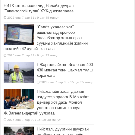
НИТХ-ын төлөөлөгчид Налайх дүүрэгт
“Тавантолгой түлш” ХХК-д ажиллалаа
2026 оны 7 сар 31 / 9 цаг 45 минут
“Сэлбэ ухаалаг хот”
ашиглалтад орсноор
Улаанбаатар хотын орон
сууцны хангамжийн жилийн
эрэлтийн 42 хувийг хангана
2026 оны 7 сар 31 / 9 цаг 23 минут
Г.Жаргалсайхан: Энэ өвөл 400-
430 мянган тонн шахмал түлш
хэрэглэнэ
2026 оны 7 сар 30 / 15 цаг 35 минут
Нийслэлийн засаг даргын
нэгдүгээр орлогч Б.Мөнхбат
Денвер хот дахь Монгол
улсын өргөмжит консул
Ж.Вагенландертай уулзлаа
2026 оны 7 сар 30 / 15 цаг 30 минут
Нийслэл, дүүргийн шуурхай
штабууд хүч, хэрэгслийн