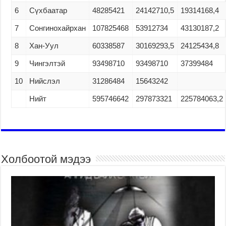
6
Сүхбаатар
48285421
24142710,5
19314168,4
7
Сонгинохайрхан
107825468
53912734
43130187,2
8
Хан-Уул
60338587
30169293,5
24125434,8
9
Чингэлтэй
93498710
93498710
37399484
10
Нийслэл
31286484
15643242
Нийт
595746642
297873321
225784063,2
Холбоотой мэдээ