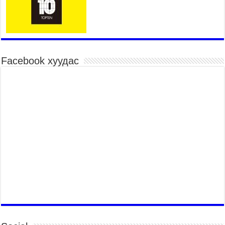
2026 оны 7 сар 29 / 14 цаг 20 минут
УИХ-ын дарга С.Бямбацогт “Хар жагсаалт”-ын
асуудлыг цэгцлэх чиглэлээр Монголбанкны
удирдлагад 30 хоногийн хугацаатай үүрэг өглөө
2026 оны 7 сар 29 / 14 цаг 15 минут
Facebook хуудас
Хаврын ээлжит чуулганы хугацаанд Улсын Их
Хурлын гишүүдээс 16 асуулт, 27 асуулга
тавьжээ
2026 оны 7 сар 29 / 14 цаг 10 минут
Б.Пүрэвдагва: “Сэлбэ” төслийг амжилттай
хэрэгжүүлж, энэ жишгээр гэр хорооллыг орон
сууцжуулна
2026 оны 7 сар 29 / 9 цаг 58 минут
Иргэд нийгмийн харилцаа, хөдөлмөр эрхлэхэд
тулгамдаж буй асуудлаа УИХ-ын гишүүнд
уламжиллаа
2026 оны 7 сар 29 / 9 цаг 52 минут
“СМАРТ СЭЛБЭ СИТИ”-Г ЗОРИЛТОТ БҮЛЭГТ
ХҮРГЭХ ХҮРЭЭНД МКВ-ИЙН ҮНИЙГ БУУЛГАХ
ҮҮРЭГ ӨГӨВ