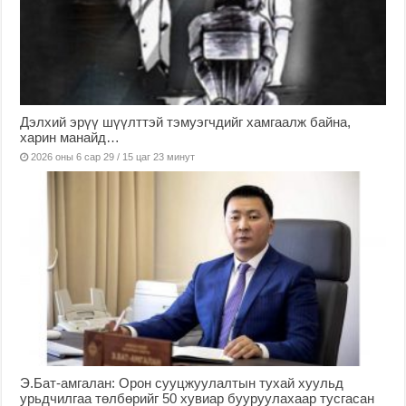
Дэлхий эрүү шүүлттэй тэмуэгчдийг хамгаалж байна,
харин манайд…
2026 оны 6 сар 29 / 15 цаг 23 минут
Э.Бат-амгалан: Орон сууцжуулалтын тухай хуульд
урьдчилгаа төлбөрийг 50 хувиар бууруулахаар тусгасан