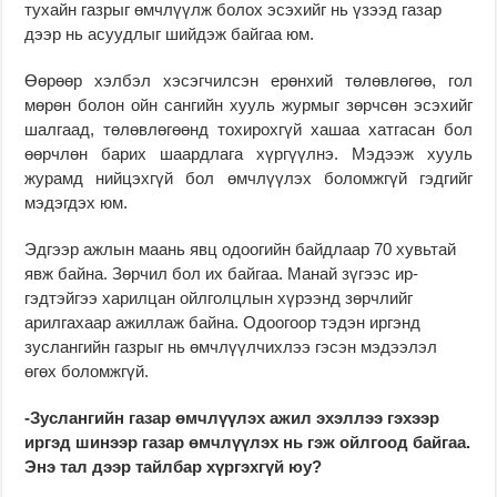
тухайн газрыг өмч­лүүлж бо­лох эсэхийг нь үзээд га­зар
дээр нь асуудлыг ший­дэж байгаа юм.
Өөрөөр хэл­бэл хэсэг­чил­сэн ерөнхий тө­лөвлөгөө, гол
мөрөн болон ойн сан­гийн хууль журмыг зөрч­сөн эсэхийг
шалгаад, тө­лөв­лөгөөнд тохирохгүй ха­­шаа хатгасан бол
өөрчлөн барих шаардлага хүргүүлнэ. Мэ­дээж хууль
журамд ний­цэхгүй бол өмчлүүлэх бо­ломжгүй гэдгийг
мэдэгдэх юм.
Эдгээр ажлын маань явц одоогийн байдлаар 70 хувь­тай
явж байна. Зөрчил бол их байгаа. Манай зүгээс ир­
гэдтэйгээ харилцан ойл­голцлын хүрээнд зөрчлийг
арилгахаар ажиллаж бай­на. Одоогоор тэдэн ир­гэнд
зуслангийн газрыг нь өмч­лүүлчихлээ гэ­сэн мэдээ­лэл
өгөх бо­ломж­гүй.
-Зуслангийн газар өмч­лүүлэх ажил эхэллээ гэ­хээр
иргэд шинээр газар өмч­лүүлэх нь гэж ойлгоод бай­гаа.
Энэ тал дээр тайлбар хүргэхгүй юу?