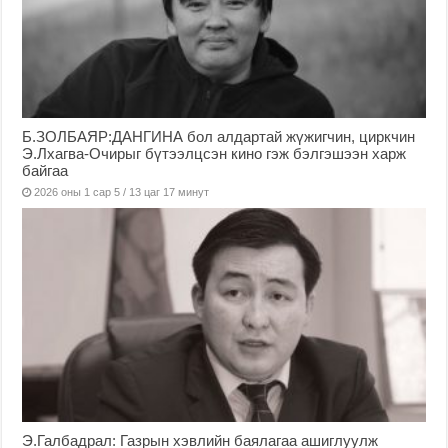
Б.ЗОЛБАЯР:ДАНГИНА бол алдартай жүжигчин, циркчин
Э.Лхагва-Очирыг бүтээлцсэн кино гэж бэлгэшээн харж
байгаа
2026 оны 1 сар 5 / 13 цаг 17 минут
Э.Галбадрал: Газрын хэвлийн баялагаа ашиглуулж