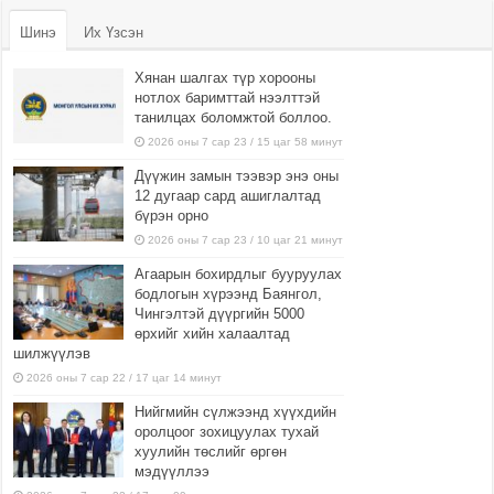
Шинэ
Их Үзсэн
Хянан шалгах түр хорооны
нотлох баримттай нээлттэй
танилцах боломжтой боллоо.
2026 оны 7 сар 23 / 15 цаг 58 минут
Дүүжин замын тээвэр энэ оны
12 дугаар сард ашиглалтад
бүрэн орно
2026 оны 7 сар 23 / 10 цаг 21 минут
Агаарын бохирдлыг бууруулах
бодлогын хүрээнд Баянгол,
Чингэлтэй дүүргийн 5000
өрхийг хийн халаалтад
шилжүүлэв
2026 оны 7 сар 22 / 17 цаг 14 минут
Нийгмийн сүлжээнд хүүхдийн
оролцоог зохицуулах тухай
хуулийн төслийг өргөн
мэдүүллээ