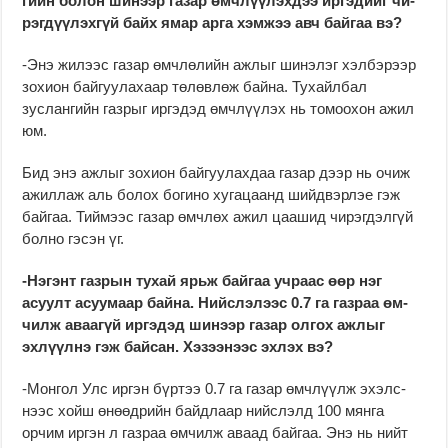
гийн болон шинээр газар өмчлүүлэхдээ иргэдийг чи­­
рэгдүүлэхгүй байх ямар ар­га хэмжээ авч байгаа вэ?
-Энэ жилээс газар өмч­лөлийн ажлыг шинэ­лэг хэл­бэрээр
зохион байгуу­лахаар төлөвлөж байна. Ту­хайлбал
зуслангийн газрыг иргэдэд өмчлүүлэх нь то­моо­хон ажил
юм.
Бид энэ ажлыг зо­хион байгуулахдаа газар дээр нь очиж
ажиллаж аль болох богино хугацаанд шийд­вэр­лэе гэж
байгаа. Тий­мээс га­зар өмчлөх ажил цаашид чи­рэгдэлгүй
болно гэсэн үг.
-Нэгэнт газрын тухай ярьж байгаа учраас өөр нэг
асуулт асуумаар бай­на. Нийс­лэлээс 0.7 га газ­раа өм­
чилж аваагүй иргэ­дэд ши­нээр газар олгох аж­лыг
эхлүүлнэ гэж бай­сан. Хэ­зээ­нээс эхлэх вэ?
-Монгол Улс иргэн бүртээ 0.7 га газар өмчлүүлж эхэлс­
нээс хойш өнөөдрийн байд­лаар нийслэлд 100 мян­га
орчим иргэн л газраа өм­чилж аваад байгаа. Энэ нь нийт