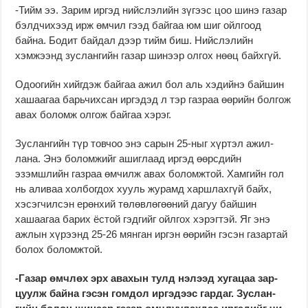
-Тийм ээ. Зарим иргэд нийслэлийн зүгээс цоо ши­нэ газар
бэлдчихээд ирж өм­­чил гээд байгаа юм шиг ойл­гоод
байна. Бодит байдал дээр тийм биш. Нийслэлийн
хэмжээнд зуслангийн га­зар шинээр олгох нөөц байх­гүй.
Одоогийн хийгдэж бай­гаа ажил бол аль хэ­дий­нэ байшин
хашаагаа барь­чихсан иргэдэд л тэр газ­раа өөрийн болгож
авах болом­ж олгож байгаа хэрэг.
Зуслангийн түр товчоо энэ сарын 25-ныг хүртэл ажил­­
лана. Энэ боломжийг ашиг­­лаад иргэд өөрсдийн
эзэмшлийн газраа өмчилж авах боломжтой. Хамгийн гол
нь аливаа холбогдох хууль журамд харшлахгүй байх,
хэсэгчилсэн ерөнхий төлөвлөгөөний дагуу байшин
хашаагаа барих ёстой гэд­гийг ойлгох хэрэгтэй. Яг энэ
ажлын хүрээнд 25-26 мянган иргэн өөрийн гэсэн газартай
болох боломжтой.
-Газар өмчлөх эрх авахын тулд нэлээд хугацаа зар­­
цуулж байна гэсэн гом­дол иргэдээс гардаг. Зус­лан­