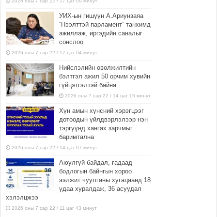
2026 оны 7 сар 22 / 17 цаг 09 минут
УИХ-ын гишүүн А.Ариунзаяа
“Нээлттэй парламент” танхимд
ажиллаж, иргэдийн саналыг
сонслоо
2026 оны 7 сар 22 / 17 цаг 04 минут
Нийслэлийн өвөлжилтийн
бэлтгэл ажил 50 орчим хувийн
гүйцэтгэлтэй байна
2026 оны 7 сар 22 / 14 цаг 15 минут
Хүн амын хүнсний хэрэгцээг
дотоодын үйлдвэрлэлээр нэн
тэргүүнд хангах зарчмыг
баримтална
2026 оны 7 сар 22 / 14 цаг 07 минут
Аюулгүй байдал, гадаад
бодлогын байнгын хороо
ээлжит чуулганы хугацаанд 18
удаа хуралдаж, 36 асуудал
хэлэлцжээ
2026 оны 7 сар 22 / 11 цаг 43 минут