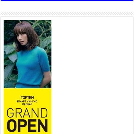
“4 улирлын турш үйл
ажиллагаа явуулах
боломжтой-Хүүхэд хөгжүүлэх
төв” байгуулах төсөлд төр,
хувийн хэвшлийн түншлэлийн хүрээнд хамтран
ажиллахыг урьж байна
2026 оны 7 сар 22 / 9 цаг 28 минут
Б.Пүрэвдагва: “Урт цагаан”-ыг
залуучууд чөлөөт цагаа
өнгөрүүлдэг, жуулчид зорьж
ирдэг цэг болгоно
2026 оны 7 сар 21 / 16 цаг 47 минут
Тусгай замын автобус /BRT/ төслийн удирдах
хорооны ээлжит хуралдаан боллоо
2026 оны 7 сар 21 / 16 цаг 43 минут
Ерөнхий сайд Н.Учрал БНХАУ-аас Монгол Улсад
суугаа Элчин сайд Шэнь Миньжюанийг хүлээн
авч уулзав
2026 оны 7 сар 21 / 16 цаг 39 минут
БҮГД НАЙРАМДАХ ТАЖИКИСТАН УЛСТАЙ
ЭДИЙН ЗАСГИЙН ХАМТЫН АЖИЛЛАГААГ