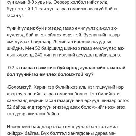
хүн амын 8-9 хувь нь. Өөрөөр хэлбэл нийслэлд
бүртгэлтэй 1.1 сая хүн газраа өмчилж аваагүй байна
гэсэн үг.
Үүнийг үлдэж буй ир­гэдэд газар өмчлүүлэх ажил эх­
лүүлээд байна гэж ойл­гох хэрэгтэй. Зус­лан­гийн газар
өмчлүүлэх байд­лаар 26 мян­ган иргэний асуудлыг
шийднэ. Мөн 52 байр­шилд шинээр газар өмч­лүүлэх аж­
лын хүрээнд 240 мян­ган иргэний асуудал шийдэг­дэнэ.
-0.7 га газраа эзэмжиж буй иргэд зуслангийн га­зартай
бол түүнийгээ өмч­лөх боломжтой юу?
-Боломжгүй. Харин гэр бүлийнхээ аль нэг гишүүний нэр
дээр зуслангийн газ­раа өмчилж болно. Гэр бү­лийнхээ
хэмжээнд өөрийн гэсэн га­заргүй айл өрхүүд шинээр олгох
52 байршилд тэргүүн эгнээнд авах бо­ломжийг нээж өгөх
тал дээр ажиллаж байна.
Өнөөдрийн байдлаар га­зар өмчлүүлэх бэлтгэл ажил
хийгдэж байгаа. Бүх бэлт­­гэл хангагдсаны дараа ма­­