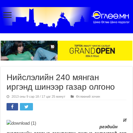
Нийслэлийн 240 мянган
иргэнд шинээр газар олгоно
2013 оны 9 сар 18 / 17 цаг 25 минут
Өглөөний зочин
И
ргэдийн