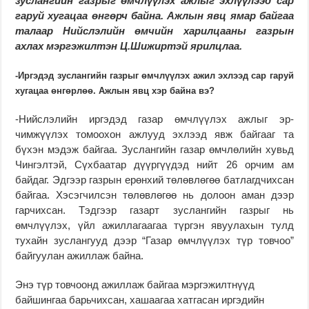
зуслангийн газрыг өмчлүүлэх ажлыг эхлүүлээд сар
гаруй хугацаа өнгөрч байна. Ажлын явц ямар байгаа
талаар Нийслэлийн өмчийн харилцааны газрын
ахлах мэргэжилтэн Ц.Шижиртэй ярилцлаа.
-Иргэдэд зуслангийн газ­рыг өмчлүүлэх ажил эхлээд сар гаруй
хугацаа өнгөрлөө. Ажлын явц хэр байна вэ?
-Нийслэлийн иргэдэд га­зар өмчлүүлэх ажлыг эр­
чимжүүлэх томоохон аж­лууд эхлээд явж байгааг та
бүхэн мэдэж байгаа. Зус­лангийн газар өмчлөлийн хувьд
Чингэлтэй, Сүхбаатар дүүргүүдэд нийт 26 орчим ам
байдаг. Эдгээр газрын ерөнхий төлөвлөгөө бат­лагд­чихсан
байгаа. Хэсэг­чил­­сэн төлөвлөгөө нь до­лоон аман дээр
гарчихсан. Тэд­гээр газарт зуслангийн газ­­рыг нь
өмчлүүлэх, үйл ажиллагаагаа түргэн явуу­­­­лахын тулд
тухайн зус­­­лангууд дээр “Газар өмч­­­­лүүлэх түр товчоо”
бай­гуу­­лан ажиллаж байна.
Энэ түр товчоонд ажил­лаж байгаа мэргэжилтнүүд
байшингаа барь­чихсан, ха­шаагаа хатгасан иргэдийн