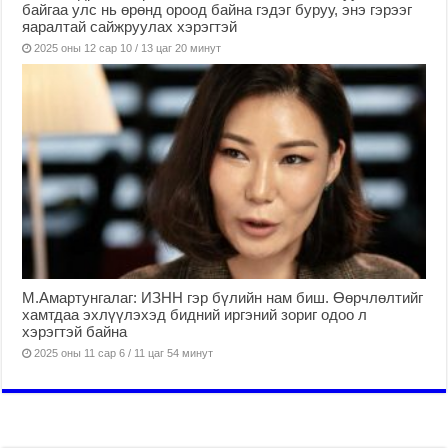
байгаа улс нь өрөнд ороод байна гэдэг буруу, энэ гэрээг
яаралтай сайжруулах хэрэгтэй
2025 оны 12 сар 10 / 13 цаг 20 минут
М.Амартунгалаг: ИЗНН гэр бүлийн нам биш. Өөрчлөлтийг
хамтдаа эхлүүлэхэд бидний иргэний зориг одоо л
хэрэгтэй байна
2025 оны 11 сар 6 / 11 цаг 54 минут