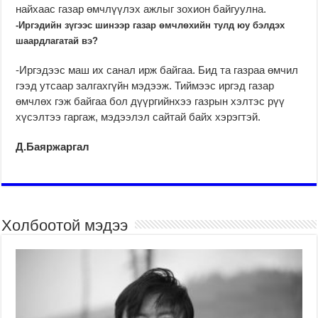
найхаас газар өмчлүүлэх аж­лыг зохион байгуулна.
-Иргэдийн зүгээс шинээр газар өмчлөхийн тулд юу бэлдэх
шаардлагатай вэ?
-Иргэдээс маш их са­нал ирж байгаа. Бид та газ­­раа өмчил
гээд утсаар зал­­­гахгүйн мэдээж. Тиймээс ир­гэд газар
өмчлөх гэж бай­гаа бол дүүргийнхээ газрын хэлтэс рүү
хүсэлтээ гаргаж, мэдээлэл сайтай байх хэ­рэгтэй.
Д.Баяржаргал
Холбоотой мэдээ