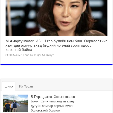
М.Амартунгалаг: ИЗНН гэр бүлийн нам биш. Өөрчлөлтийг
хамтдаа эхлүүлэхэд бидний иргэний зориг одоо л
хэрэгтэй байна
2025 оны 11 сар 6 / 11 цаг 54 минут
Шинэ
Их Үзсэн
Б.Пүрэвдагва: Хотын төвөөс
Бэлх, Сэлх чиглэлд явахад
дугуйн замаар зорчих бүрэн
боломжтой боллоо