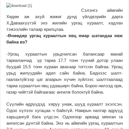
Сэлэнгэ аймгийн
Хөдөө аж ахуй жижиг дунд үйлдвэрийн дарга
Х.Даваахүүтэй энэ жилийн ургац хураалт, хадлан
тэжээлийн талаар ярилцлаа.
-Өнөөдөр ургац ху­раал­тын явц ямар шатандаа явж
байна вэ?
-Ургац хураалтын урьдчилсан балансаар манай
тариаланчид үр тариа 17.7 тонн түүний дотор улаан
буудай 15.5 тонн хураан авахаар тогтсон байгаа. Ургац
урьд жилүүдийн адил сайн байна. Биднээс шалт­
гаалахгүйгээр цаг агаарын хүчин зүйлээс шалтгаалаад
тариа хураалтын явц удааширч байна. Бороо нилээд орж,
газар чийгтэй байгаагаас ангилж болохгүй байна.
Сүүлийн өдрүүдэд хяруу унаж, шууд хураалт эхэлсэн.
Одоо хүлээх хугацаа ч байх­гүй. Намрын налгар өдрүүд
харьцангуй бага үлдсэн. Одоогоор арваад мянган га
ангилсан дүнтэй байна. Энэ нь аймгийн ургац хураалтын