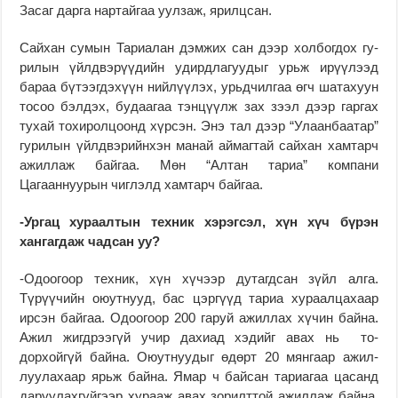
Засаг дарга нартайгаа уулзаж, ярилцсан.
Сайхан сумын Тариалан дэмжих сан дээр холбогдох гу­
рилын үйлдвэрүүдийн удирд­­лагуудыг урьж ирүү­лээд
бараа бүтээгдэхүүн ний­лүүлэх, урьдчилгаа өгч шатахуун
тосоо бэлдэх, бу­даагаа тэнцүүлж зах зээл дээр гаргах
тухай то­хи­ролцоонд хүрсэн. Энэ тал дээр “Улаанбаатар”
гу­­рилын үйлдвэрийнхэн ма­най аймагтай сайхан хамтарч
ажиллаж байгаа. Мөн “Алтан тариа” компани
Цагааннуурын чиглэлд хамтарч байгаа.
-Ургац хураалтын тех­ник хэрэгсэл, хүн хүч бүрэн
хангагдаж чадсан уу?
-Одоогоор техник, хүн хүчээр дутагдсан зүйл алга.
Түрүүчийн оюутнууд, бас цэргүүд тариа хураалцахаар
ирсэн байгаа. Одоогоор 200 гаруй ажиллах хүчин байна.
Ажил жигдрээгүй учир дахиад хэдийг авах нь то­
дорхойгүй байна. Оюут­нуудыг өдөрт 20 мянгаар ажил­
луулахаар ярьж байна. Ямар ч байсан тариагаа ца­санд
даруулахгүйгээр ху­рааж авах зорилттой ажил­лаж байна.