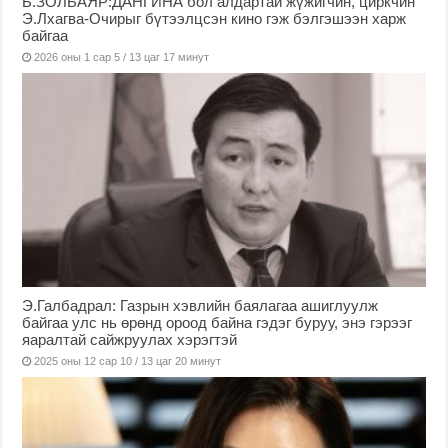
Б.ЗОЛБАЯР:ДАНГИНА бол алдартай жүжигчин, циркчин
Э.Лхагва-Очирыг бүтээлцсэн кино гэж бэлгэшээн харж
байгаа
2026 оны 1 сар 5 / 13 цаг 17 минут
Э.Галбадрал: Газрын хэвлийн баялагаа ашиглуулж
байгаа улс нь өрөнд ороод байна гэдэг буруу, энэ гэрээг
яаралтай сайжруулах хэрэгтэй
2025 оны 12 сар 10 / 13 цаг 20 минут