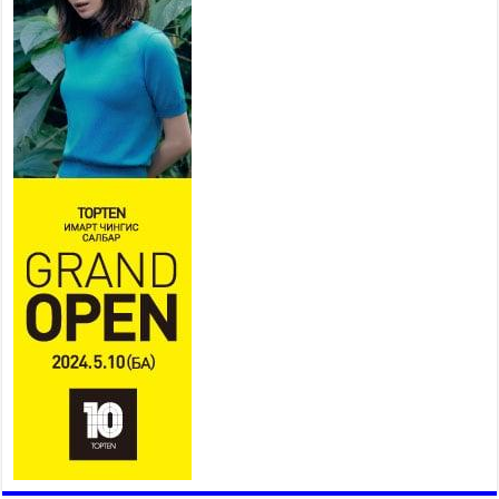
Захирагч Б.Пүрэвдагва гардууллаа
2026 оны 7 сар 15 / 11 цаг 41 минут
Нийслэлийн Эрүүл мэндийн газраас 45 баг
иргэдэд тусламж, үйлчилгээ үзүүлж байна
2026 оны 7 сар 15 / 11 цаг 30 минут
Хүчит бөхийн барилдааны тавын даваа
үргэлжилж байна
2026 оны 7 сар 15 / 11 цаг 26 минут
Төв цэнгэлдэх орчмын цэвэрлэгээ, үйлчилгээнд
161 ажилтан, 27 техниктэй ажиллаж байна
2026 оны 7 сар 15 / 11 цаг 22 минут
Наадмын амралтын өдрүүдэд нийслэлийн эрүүл
мэндийн байгууллагууд дараах хуваарийн дагуу
ажиллана
2026 оны 7 сар 15 / 11 цаг 18 минут
Үндэсний их баяр наадам эхэллээ
2026 оны 7 сар 15 / 11 цаг 14 минут
Үер усны аюулаас сэргийлж, нийслэлийн Онцгой
байдлын газрын 162 алба хаагч үүрэг гүйцэтгэж