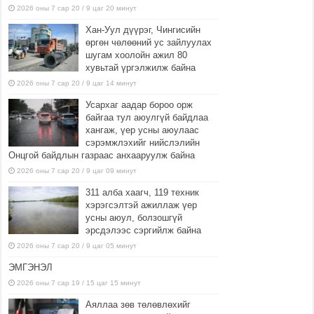
2026 оны 7 сар 20 / 9 цаг 20 минут
Хан-Уул дүүрэг, Чингисийн
өргөн чөлөөний ус зайлуулах
шугам хоолойн ажил 80
хувьтай үргэлжилж байна
2026 оны 7 сар 20 / 9 цаг 14 минут
Усархаг аадар бороо орж
байгаа тул аюулгүй байдлаа
хангаж, үер усны аюулаас
сэрэмжлэхийг нийслэлийн
Онцгой байдлын газраас анхааруулж байна
2026 оны 7 сар 20 / 9 цаг 09 минут
311 алба хаагч, 119 техник
хэрэгсэлтэй ажиллаж үер
усны аюул, болзошгүй
эрсдэлээс сэргийлж байна
2026 оны 7 сар 20 / 9 цаг 05 минут
ЭМГЭНЭЛ
2026 оны 7 сар 19 / 15 цаг 15 минут
Аяллаа зөв төлөвлөхийг