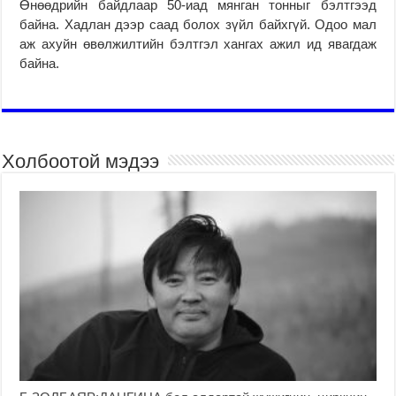
Өнөөдрийн байдлаар 50-иад мянган тонныг бэлт­гээд
байна. Хадлан дээр саад болох зүйл байх­гүй. Одоо мал
аж ахуйн өвөл­жилтийн бэлтгэл хангах ажил ид явагдаж
байна.
Холбоотой мэдээ