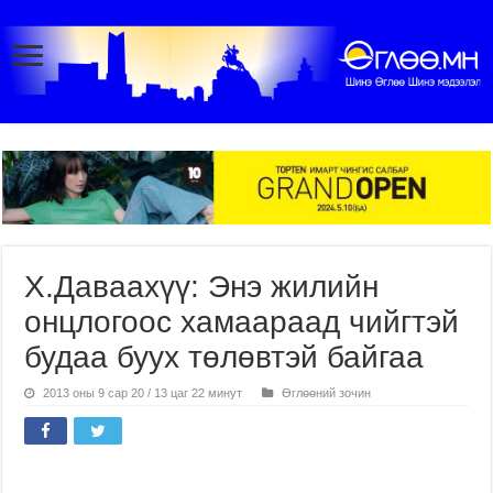
Х.Даваахүү: Энэ жилийн
онцлогоос хамаараад чийгтэй
будаа буух төлөвтэй байгаа
2013 оны 9 сар 20 / 13 цаг 22 минут
Өглөөний зочин