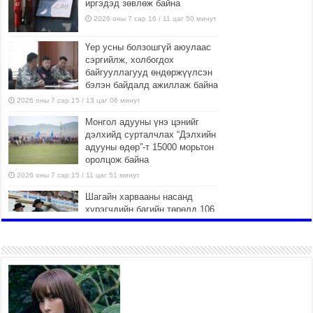
иргэдэд зөвлөж байна
2026 оны 7 сар 16 / 11 цаг 50 минут
Үер усны болзошгүй аюулаас
сэргийлж, холбогдох
байгууллагууд өндөржүүлсэн
бэлэн байдалд ажиллаж байна
2026 оны 7 сар 15 / 13 цаг 06 минут
Монгол адууны үнэ цэнийг
дэлхийд сурталчлах “Дэлхийн
адууны өдөр”-т 15000 морьтон
оролцож байна
2026 оны 7 сар 15 / 11 цаг 51 минут
Шагайн харвааны насанд
хүрэгчдийн багийн төрөлд 106
багийн 848 харваач өрсөлдөж,
шилдгүүд шалгарав
2026 оны 7 сар 15 / 11 цаг 45 минут
Үндэсний их баяр наадмын сур
харвааны шагналыг
нийслэлийн Засаг дарга
бөгөөд Улаанбаатар хотын