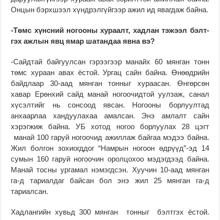
Онцын бэрхшээл хүндрэлгүйгээр ажил ид явагдаж байна.
-Төмс хүнсний ногооны хураалт, хадлан тэжээл бэлт­
гэх ажлын явц ямар ша­тандаа явна вэ?
-Сайдтай байгуулсан гэрээгээр манайх 60 мянган тонн
төмс хураан авах ёстой. Ургац сайн байна. Өнөөдрийн
байдлаар 30-аад мянган тонныг хураасан. Өнгөрсөн
хавар Ерөнхий сайд манай ногоочидтой уулзаж, санал
хүсэлтийг нь сонсоод явсан. Ногооны борлуултад
анхаарлаа хандуулахаа амалсан. Энэ амлалт сайн
хэрэгжиж байна. УБ хотод ногоо борлуулах 28 цэгт
манай 100 гаруй ногоочид ажиллаж байгаа мэдээ байна.
Жил болгон зохиогддог “Намрын ногоон өдрүүд”-эд 14
сумын 160 гаруй ногоочин оролцохоо мэдэгдээд байна.
Манай тосны ургамал нэ­мэгдсэн. Хуучин 10-аад мянган
га-д тариалдаг байсан бол энэ жил 25 мянган га-д
тариалсан.
Хадлангийн хувьд 300 мянган тонныг бэлтгэх ёс­той.