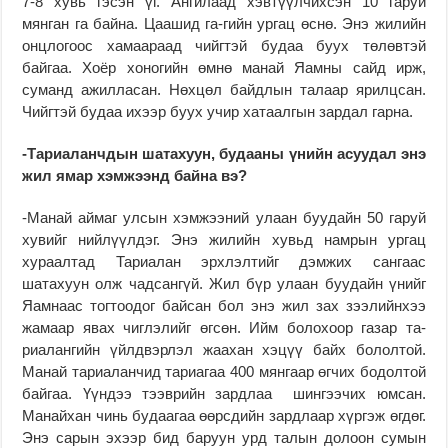
7-8 хувь гэсэн үг. Ангилаад хэвтүүлчихсэн 10 гаруй
мянган га байна. Цаашид га-гийн ургац өснө. Энэ жилийн
онцлогоос ха­маараад чийгтэй будаа буух төлөвтэй
байгаа. Хоёр хо­ногийн өмнө манай Яамны сайд ирж,
суманд ажилласан. Нөхцөл байдлын талаар ярилцсан.
Чийгтэй будаа ихээр буух учир ха­таалгын зардал гарна.
-Тариаланчдын шата­хуун, будааны үнийн асуу­дал энэ
жил ямар хэмжээнд байна вэ?
-Манай аймаг улсын хэм­жээний улаан буудайн 50 гаруй
хувийг нийлүүлдэг. Энэ жилийн хувьд намрын ургац
хураалтад Тариалан эрхлэлтийг дэмжих сангаас
шатахуун олж чадсангүй. Жил бүр улаан буудайн үнийг
Яамнаас тогтоодог байсан бол энэ жил зах зээлийнхээ
жамаар явах чиглэлийг өгсөн. Ийм болохоор газар та­
риалангийн үйлдвэрлэл жаа­хан хэцүү байх бололтой.
Манай тариаланчид тариагаа 400 мянгаар өгчих бодолтой
байгаа. Үүндээ тээврийн зардлаа шингээчих юмсан.
Манайхан чинь будаагаа өөрсдийн зардлаар хүргэж өгдөг.
Энэ сарын эхээр бид баруун урд талын долоон сумын