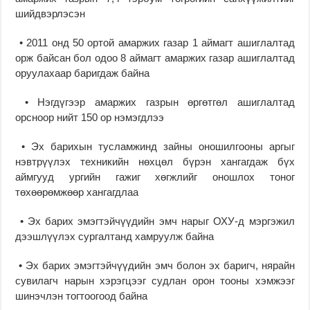
шийдвэрлэсэн
• 2011 онд 50 ортой амаржих газар 1 аймагт ашиглалтад
орж байсан бол одоо 8 аймагт амаржих газар ашиглалтад
оруулахаар баригдаж байна
• Нэгдүгээр амаржих газрын өргөтгөл ашиглалтад
орсноор нийт 150 ор нэмэгдлээ
• Эх барихын тусламжинд зайны оношилгооны аргыг
нэвтрүүлэх техникийн нөхцөл бүрэн хангагдаж бүх
аймгууд ургийн гажиг хөгжлийг оношлох тоног
төхөөрөмжөөр хангагдлаа
• Эх барих эмэгтэйчүүдийн эмч нарыг ОХУ-д мэргэжил
дээшлүүлэх сургалтанд хамруулж байна
• Эх барих эмэгтэйчүүдийн эмч болон эх баригч, нярайн
сувилагч нарын хэрэгцээг судлан орон тооны хэмжээг
шинэчлэн тогтоогоод байна