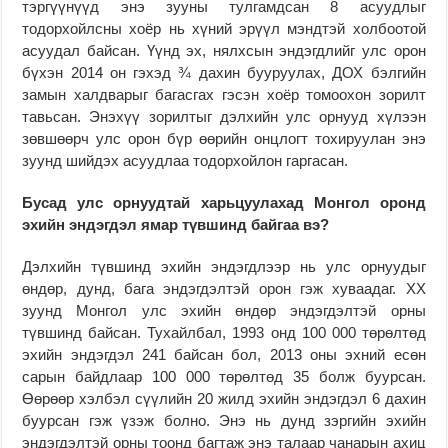
тэргүүнүүд энэ зууны тулгамдсан 8 асуудлыг
тодорхойлсны хоёр нь хүний эрүүл мэндтэй холбоотой
асуудал байсан. Үүнд эх, нялхсын эндэгдлийг улс орон
бүхэн 2014 он гэхэд ¾ дахин бууруулах, ДОХ бэлгийн
замын халдварыг багасгах гэсэн хоёр томоохон зорилт
тавьсан. Энэхүү зорилтыг дэлхийн улс орнууд хүлээн
зөвшөөрч улс орон бүр өөрийн онцлогт тохируулан энэ
зуунд шийдэх асуудлаа тодорхойлон гаргасан.
Бусад улс орнуудтай харьцуулахад Монгол оронд
эхийн эндэгдэл ямар түвшинд байгаа вэ?
Дэлхийн түвшинд эхийн эндэгдлээр нь улс орнуудыг
өндөр, дунд, бага эндэгдэлтэй орон гэж хуваадаг. XX
зуунд Монгол улс эхийн өндөр эндэгдэлтэй орны
түвшинд байсан. Тухайлбал, 1993 онд 100 000 төрөлтөд
эхийн эндэгдэл 241 байсан бол, 2013 оны эхний есөн
сарын байдлаар 100 000 төрөлтөд 35 болж буурсан.
Өөрөөр хэлбэл сүүлийн 20 жилд эхийн эндэгдэл 6 дахин
буурсан гэж үзэж болно. Энэ нь дунд зэргийн эхийн
эндэгдэлтэй орны тоонд багтаж энэ талаар чанарын ахиц