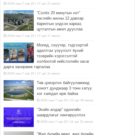
2026 оны 7 сар 20 / 17 цаг 21 минут
“Сэлбэ 20 минутын хот”
төслийн анхны 12 давхар
барилгын үндсэн карказ,
цутгалтын ажил дууслаа
2026 оны 7 сар 20 / 17 цаг 17 минут
Мопед, скүүтер, тэдгээртэй
адилтгах үзүүлэлт бүхий
тээврийн хэрэгсэлтэй
холбоотой нийслэлийн засаг
дарга захирамж гаргалаа
2026 оны 7 сар 20 / 17 цаг 11 минут
Төв цэвэрлэх байгууламжид
хоногт дунджаар 3 тонн хатуу
хог хаягдал ирж байна
2026 оны 7 сар 20 / 12 цаг 06 минут
“Эхийн алдар” одонгийн
шаардлагыг хөнгөрүүллээ
2026 оны 7 сар 20 / 11 цаг 51 минут
“Жил бүрийн өвөл, жил бүрийн