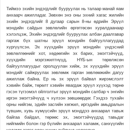
Тиймээ эхийн эндэгдлийг бууруулах нь талаар манай яам
анхаарч ажилладаг. Зөвхөн энэ оны эхний хагас жилийн
эхийн эндэгдлийг 8 дугаар сарын 8-ны өдрийн Эрүүл
мэндийн сайдын зөвлөлийн өргөтгөсөн хуралдаанаар
хэлэлцэж, Эхийн эндэгдлийг бууруулах албан даалгавар
гаргаж бүх шатны эрүүл мэндийн байгууллагуудад
хүргүүлсэн. Эх хүүхдийн эрүүл мэндийн үндэсний
зөвлөлгөөнийг хот, хөдөөгийн эх барих, эмэгтэйчүүд,
хүүхдийн мэргэжилтнүүд, НҮБ-ын төрөлжсөн
байгууллагуудыг оролцуулан хийж, эх хүүхдийн эрүүл
мэндийг сайжруулах зөвлөмж гарган зөвлөмжийн дагуу
ажиллаж байна. Ер нь эх эрүүл байвал жирэмслэлт
хэвийн байж, төрөлт хэвийн явагдаж эрүүл хүүхэд төрнө
гэсэн түгээмэл ойлголтыг эрүүл мэндийн салбар ч энгийн
иргэн эмэгтэйчүүд ч хүлээн зөвшөөрдөг. Гэхдээ тухайн
орны нийгэм, эдийн засгийн хөгжил, иргэдийн амьдралын
түвшин, хувь хүмүүсийн эрүүл мэнддээ анхаарал тавьж
байгаа байдал, төрөөс эх, эмэгтэйчүүдэд тавьдаг
нийгмийн болон гэр бүлийн анхаарал халамж, санхүүгийн
чадамж зэрэг олон хүчин зүйлүүд нөлөөлнө.