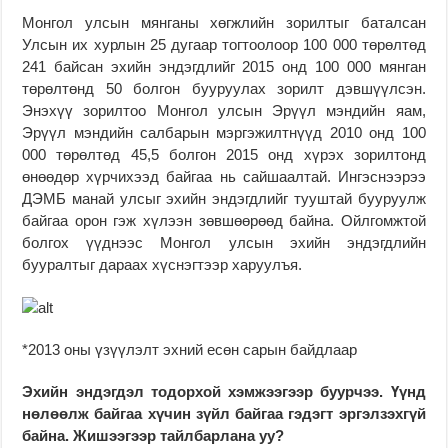
Монгол улсын мянганы хөгжлийн зорилтыг баталсан
Улсын их хурлын 25 дугаар тогтоолоор 100 000 төрөлтөд
241 байсан эхийн эндэгдлийг 2015 онд 100 000 мянган
төрөлтөнд 50 болгон бууруулах зорилт дэвшүүлсэн.
Энэхүү зорилтоо Монгол улсын Эрүүл мэндийн яам,
Эрүүл мэндийн салбарын мэргэжилтнүүд 2010 онд 100
000 төрөлтөд 45,5 болгон 2015 онд хүрэх зорилтонд
өнөөдөр хүрчихээд байгаа нь сайшаалтай. Ингэснээрээ
ДЭМБ манай улсыг эхийн эндэгдлийг тууштай бууруулж
байгаа орон гэж хүлээн зөвшөөрөөд байна. Ойлгомжтой
болгох үүднээс Монгол улсын эхийн эндэгдлийн
бууралтыг дараах хүснэгтээр харуулъя.
*2013 оны үзүүлэлт эхний есөн сарын байдлаар
Эхийн эндэгдэл тодорхой хэмжээгээр буурчээ. Үүнд
нөлөөлж байгаа хүчин зүйл байгаа гэдэгт эргэлзэхгүй
байна. Жишээгээр тайлбарлана уу?