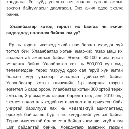
хандлага, ёс зүйд үнэлгээ өгч зөвлөн туслах ажлыг
зохион байгуулахыг даалгасан. Энэ ажил одоо эхэлж
байна.
Улаанбаатар хотод төрөлт их байгаа нь эхийн
эндэгдэлд нөлөөлж байгаа юм уу?
Ер нь төрөлт ихсэхэд эхийн нас баралт ихэсдэг зүй
тогтол бий. Улаанбаатар хотын амаржих газар маш их
ачаалалтай ажиллаж байна. Өдөрт 90-100 шинэ иргэн
мэндэлж байна. Улаабаатар хот нь 500,000 хүн амд
төлөвлөгдсөн төрөх газрууд одоо сая гаруй хүн амтай
болсон үед үнэхээр ачааллаа дийлэхгүй байна.
Улаанбаатар хотын клиникийн 1-р амаржих газрын
өргөтгөл 6 сард орсон. Улаабаатар хотын 300 ортой төрөх
эмнэлэг, 3-р амаржих газрын барилга гээд аль 2010 онд
эхэлсэн одоо аль хэдийнээ ашиглалтанд орчихсон байх
учиртай барилгууд яах нь мэдэгдэхгүй ашиглалтанд
орохгүй байгаа нь бүр ч их хүндрэлийг үүсгэж байна.
Төрөх эмнэлэгтэй болох гээд байгаа ч юм шиг, үгүй ч юм
шиг байдалтай байна. Хоёрдугаар амаржих газрын