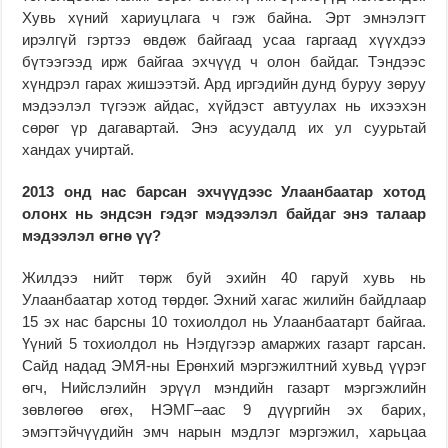
Хувь хүний хариуцлага ч гэж байна. Эрт эмнэлэгт
ирэлгүй гэртээ өвдөж байгаад усаа гаргаад хүүхдээ
бүтээгээд ирж байгаа эхчүүд ч олон байдаг. Тэндээс
хүндрэл гарах жишээтэй. Ард иргэдийн дунд буруу зөруу
мэдээлэл түгээж айдас, хүйдэст автуулах нь ихээхэн
сөрөг үр дагавартай. Энэ асуудалд их ул суурьтай
хандах учиртай.
2013 онд нас барсан эхчүүдээс Улаанбаатар хотод
олонх нь эндсэн гэдэг мэдээлэл байдаг энэ талаар
мэдээлэл өгнө үү?
Жилдээ нийт төрж буй эхийн 40 гаруй хувь нь
Улаанбаатар хотод төрдөг. Эхний хагас жилийн байдлаар
15 эх нас барсны 10 тохиолдол нь Улаанбаатарт байгаа.
Үүний 5 тохиолдол нь Нэгдүгээр амаржих газарт гарсан.
Сайд надад ЭМЯ-ны Ерөнхий мэргэжилтний хувьд үүрэг
өгч, Нийслэлийн эрүүл мэндийн газарт мэргэжлийн
зөвлөгөө өгөх, НЭМГ–аас 9 дүүргийн эх барих,
эмэгтэйчүүдийн эмч нарын мэдлэг мэргэжил, харьцаа