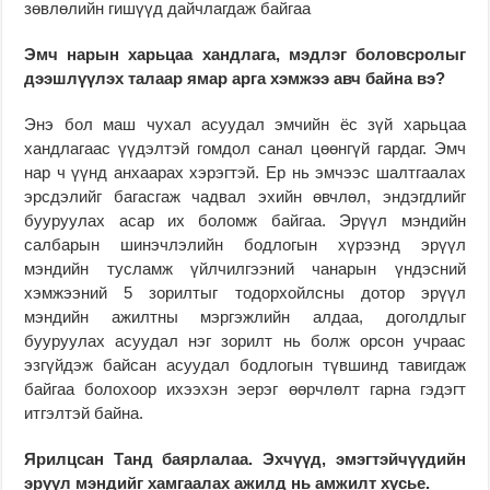
зөвлөлийн гишүүд дайчлагдаж байгаа
Эмч нарын харьцаа хандлага, мэдлэг боловсролыг
дээшлүүлэх талаар ямар арга хэмжээ авч байна вэ?
Энэ бол маш чухал асуудал эмчийн ёс зүй харьцаа
хандлагаас үүдэлтэй гомдол санал цөөнгүй гардаг. Эмч
нар ч үүнд анхаарах хэрэгтэй. Ер нь эмчээс шалтгаалах
эрсдэлийг багасгаж чадвал эхийн өвчлөл, эндэгдлийг
бууруулах асар их боломж байгаа. Эрүүл мэндийн
салбарын шинэчлэлийн бодлогын хүрээнд эрүүл
мэндийн тусламж үйлчилгээний чанарын үндэсний
хэмжээний 5 зорилтыг тодорхойлсны дотор эрүүл
мэндийн ажилтны мэргэжлийн алдаа, доголдлыг
бууруулах асуудал нэг зорилт нь болж орсон учраас
эзгүйдэж байсан асуудал бодлогын түвшинд тавигдаж
байгаа болохоор ихээхэн эерэг өөрчлөлт гарна гэдэгт
итгэлтэй байна.
Ярилцсан Танд баярлалаа. Эхчүүд, эмэгтэйчүүдийн
эрүүл мэндийг хамгаалах ажилд нь амжилт хүсье.