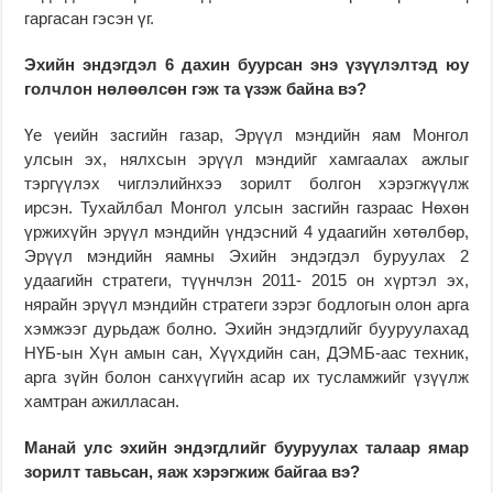
гаргасан гэсэн үг.
Эхийн эндэгдэл 6 дахин буурсан энэ үзүүлэлтэд юу
голчлон нөлөөлсөн гэж та үзэж байна вэ?
Үе үеийн засгийн газар, Эрүүл мэндийн яам Монгол
улсын эх, нялхсын эрүүл мэндийг хамгаалах ажлыг
тэргүүлэх чиглэлийнхээ зорилт болгон хэрэгжүүлж
ирсэн. Тухайлбал Монгол улсын засгийн газраас Нөхөн
үржихүйн эрүүл мэндийн үндэсний 4 удаагийн хөтөлбөр,
Эрүүл мэндийн яамны Эхийн эндэгдэл буруулах 2
удаагийн стратеги, түүнчлэн 2011- 2015 он хүртэл эх,
нярайн эрүүл мэндийн стратеги зэрэг бодлогын олон арга
хэмжээг дурьдаж болно. Эхийн эндэгдлийг бууруулахад
НҮБ-ын Хүн амын сан, Хүүхдийн сан, ДЭМБ-аас техник,
арга зүйн болон санхүүгийн асар их тусламжийг үзүүлж
хамтран ажилласан.
Манай улс эхийн эндэгдлийг бууруулах талаар ямар
зорилт тавьсан, яаж хэрэгжиж байгаа вэ?