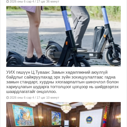
2026 оны 6 сар 4 / 17 цаг 36 минут
УИХ гишүүн Ц.Туваан: Замын хөдөлгөөний аюулгүй
байдлыг сайжруулахад эрх зүйн зохицуулалтаас гадна
замын стандарт, хурдны хязгаарлалтын шинэчлэл болон
хариуцлагын шударга тогтолцоог цогцоор нь шийдвэрлэх
шаардлагатайг онцоллоо.
2026 оны 6 сар 4 / 17 цаг 10 минут