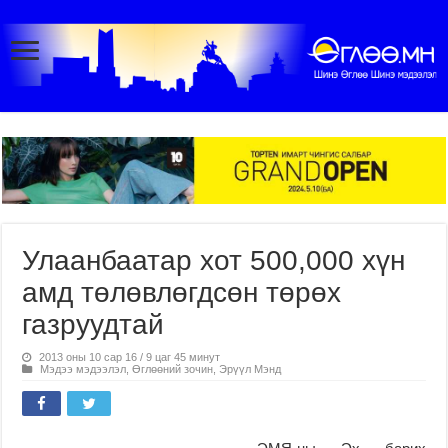
Улаанбаатар хот 500,000 хүн
амд төлөвлөгдсөн төрөх
газруудтай
2013 оны 10 сар 16 / 9 цаг 45 минут
Мэдээ мэдээлэл
,
Өглөөний зочин
,
Эрүүл Мэнд