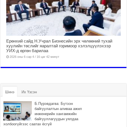
Ерөнхий сайд Н.Учрал Бизнесийн эрх чөлөөний тухай
хуулийн төслийг яаралтай горимоор хэлэлцүүлэхээр
УИХ-д өргөн барилаа
2026 оны 6 сар 4 / 16 цаг 42 минут
Шинэ
Их Үзсэн
Б.Пүрэвдагва: Бүтээн
байгуулалтын аливаа ажил
инженерийн хангамжийн
байгууллагуудын уялдаа
холбоогүйгээс саатах ёсгүй