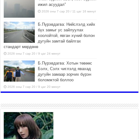
ижил асуудал”
2026 оны 7 сар 20 / 11 цаг 16 минут
Б.Пүрэвдагва: Нийслэлд хийх
бүх замыг ус зайлуулах
хоолойтой, явган хүний болон
дугуйн замтай байлгах
стандарт мөрдөнө
2026 оны 7 сар 20 / 9 цаг 24 минут
Б.Пүрэвдагва: Хотын төвөөс
Бэлх, Сэлх чиглэлд явахад
дугуйн замаар зорчих бүрэн
боломжтой боллоо
2026 оны 7 сар 20 / 9 цаг 20 минут
Хан-Уул дүүрэг, Чингисийн
өргөн чөлөөний ус зайлуулах
шугам хоолойн ажил 80
хувьтай үргэлжилж байна
2026 оны 7 сар 20 / 9 цаг 14 минут
Усархаг аадар бороо орж
байгаа тул аюулгүй байдлаа