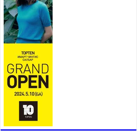
хангаж, үер усны аюулаас
сэрэмжлэхийг нийслэлийн
Онцгой байдлын газраас анхааруулж байна
2026 оны 7 сар 20 / 9 цаг 09 минут
311 алба хаагч, 119 техник хэрэгсэлтэй ажиллаж
үер усны аюул, болзошгүй эрсдэлээс сэргийлж
байна
2026 оны 7 сар 20 / 9 цаг 05 минут
Аяллаа зөв төлөвлөхийг иргэдэд зөвлөж байна
2026 оны 7 сар 16 / 11 цаг 50 минут
Үер усны болзошгүй аюулаас сэргийлж,
холбогдох байгууллагууд өндөржүүлсэн бэлэн
байдалд ажиллаж байна
2026 оны 7 сар 15 / 13 цаг 06 минут
Монгол адууны үнэ цэнийг дэлхийд сурталчлах
“Дэлхийн адууны өдөр”-т 15000 морьтон оролцож
байна
2026 оны 7 сар 15 / 11 цаг 51 минут
Шагайн харвааны насанд хүрэгчдийн багийн
төрөлд 106 багийн 848 харваач өрсөлдөж,