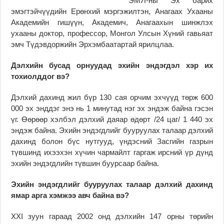
ЭМЯ-ны Эх барих
эмэгтэйчүүдийн Ерөнхий мэргэжилтэн, Анагаах Ухааны
Академийн гишүүн, Академич, Анагаахын шинжлэх
ухааны доктор, профессор, Монгол Улсын Хүний гавьяат
эмч Түдэвдоржийн Эрхэмбаатартай ярилцлаа.
Дэлхийн бусад орнуудад эхийн эндэгдэл хэр их
тохиолддог вэ?
Дэлхий дахинд жил бүр 130 сая орчим эхчүүд төрж 600
000 эх энддэг энэ нь 1 минутад нэг эх эндэж байна гэсэн
үг. Өөрөөр хэлбэл дэлхий даяар өдөрт /24 цаг/ 1 440 эх
эндэж байна. Эхийн эндэгдлийг бууруулах талаар дэлхий
дахинд болон бүс нутгууд, үндэсний Засгийн газрын
түвшинд ихээхэн хүчин чармайлт гаргаж ирсний үр дүнд
эхийн эндэгдлийн түвшин буурсаар байна.
Эхийн эндэгдлийг бууруулах талаар дэлхий дахинд
ямар арга хэмжээ авч байна вэ?
XXI зуун гараад 2002 онд дэлхийн 147 орны төрийн