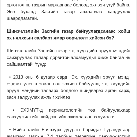
өргөтгөл нь газрын маргаанаас болоод эхлээч үгүй байна.
Энэ бүхэнд Засгийн газар анхаарлаа хандуулах
шаардлагатай.
Шинэчлэлийн Засгийн газар байгуулагдсанаас хойш
эх нялхсын салбарт ямар өөрчлөлт хийсэн бэ?
Шинэчлэлийн Засгийн газар эх, хүүхдийн эрүүл мэндийг
сайжруулах талаар дорвитой алхамуудыг хийж байгаа нь
сайшаалтай. Үүнд:
• 2013 оны 6 дугаар сард “Эх, хүүхдийн эрүүл мэнд”
сэдэвт улсын зөвлөгөөн зохион байгуулж, эх, хүүхдийн
эрүүл мэндийн талаарх бодлого шийдвэрээ эргэн харж,
засч залруулах ажлыг хийлээ
• ЭХЭМҮТ-д перинатологийн төв байгуулахаар
санхүүжилтийг шийдэж, үйл ажиллагааг эхлүүллээ
• Нийслэлийн Баянзүрх дүүрэгт баригдах Гуравдугаар
амаржих газрын 7,4 тэрбум төгрөгийн санхүүжилтийг