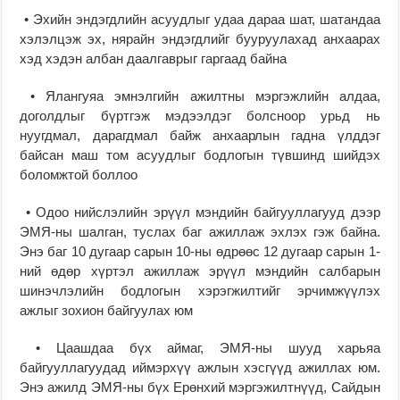
• Эхийн эндэгдлийн асуудлыг удаа дараа шат, шатандаа
хэлэлцэж эх, нярайн эндэгдлийг бууруулахад анхаарах
хэд хэдэн албан даалгаврыг гаргаад байна
• Ялангуяа эмнэлгийн ажилтны мэргэжлийн алдаа,
доголдлыг бүртгэж мэдээлдэг болсноор урьд нь
нуугдмал, дарагдмал байж анхаарлын гадна үлддэг
байсан маш том асуудлыг бодлогын түвшинд шийдэх
боломжтой боллоо
• Одоо нийслэлийн эрүүл мэндийн байгууллагууд дээр
ЭМЯ-ны шалган, туслах баг ажиллаж эхлэх гэж байна.
Энэ баг 10 дугаар сарын 10-ны өдрөөс 12 дугаар сарын 1-
ний өдөр хүртэл ажиллаж эрүүл мэндийн салбарын
шинэчлэлийн бодлогын хэрэгжилтийг эрчимжүүлэх
ажлыг зохион байгуулах юм
• Цаашдаа бүх аймаг, ЭМЯ-ны шууд харьяа
байгууллагуудад иймэрхүү ажлын хэсгүүд ажиллах юм.
Энэ ажилд ЭМЯ-ны бүх Ерөнхий мэргэжилтнүүд, Сайдын