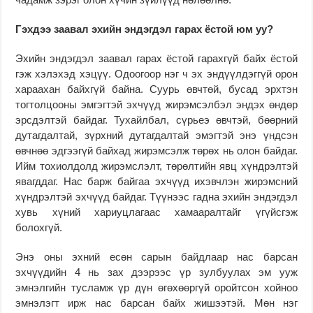
Гэхдээ заавал эхийн эндэгдэл гарах ёстой юм уу?
Эхийн эндэгдэл заавал гарах ёстой гарахгүй байх ёстой
гэж хэлэхэд хэцүү. Одоогоор нэг ч эх эндүүлдэггүй орон
хараахан байхгүй байна. Суурь өвчтөй, бусад эрхтэн
тогтолцооны эмгэгтэй эхчүүд жирэмсэлбэл эндэх өндөр
эрсдэлтэй байдаг. Тухайлбал, сүрьеэ өвчтэй, бөөрний
дутагдалтай, зүрхний дутагдалтай эмэгтэй энэ үндсэн
өвчнөө эдгээгүй байхад жирэмсэлж төрөх нь олон байдаг.
Ийм тохиолдолд жирэмслэлт, төрөлтийн явц хүндрэлтэй
явагддаг. Нас барж байгаа эхчүүд ихэвчлэн жирэмсний
хүндрэлтэй эхчүүд байдаг. Түүнээс гадна эхийн эндэгдэл
хувь хүний хариуцлагаас хамааралтайг үгүйсгэж
болохгүй.
Энэ оны эхний есөн сарын байдлаар нас барсан
эхчүүдийн 4 нь зах дээрээс үр зулбуулах эм ууж
эмнэлгийн тусламж үр дүн өгөхөөргүй оройтсон хойноо
эмнэлэгт ирж нас барсан байх жишээтэй. Мөн нэг