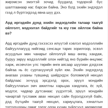
жирэмсэн эмэгтэй зочид буудалд тодорхой бус
шалтгаанаар нас барсан байна. Энэ бүгд эхийн эндэгдэл
гээд л бүртгэгдээд явна шүү дээ.
Ард иргэдийн дунд эхийн эндэгдлийн талаар таагүй
ойлголт, мэдээлэл байдгийг та юу гэж ойлгож байна
вэ?
Ард иргэдийн дунд гэхээсээ илүүтэй хэвлэл мэдээллийн
байгууллагууд нийгэмд сенсаци тарих зорилгоор, эсвэл
асуудлын мөн чанарыг ойлголгүй маш өнгөц хандаж,
буруу зөрүү мэдээллийг олон нийтэд янз бүрийн өнцгөөс
харж, ихэвчлэн улс төрийн өнгө аясаар шуугиан дэгдээж
байгаа нь ёс суртахуунгүй зүйл юм. Эхийн эндэгдэлд
анагаах ухааны түвшинд шийдэгдэх боломжгүй нөхцөл
байдлаас эхчүүд эрсдэлд орох, эрүүл мэндийн
байгууллагын эмч ажилтны харьцаа хандлага, ёс зүй,
мэдлэг, чадвар дутсанаас үүдэлтэй, эрүүл мэндийн
чанартай тусламж авах нөхцөл сайн бүрэлдээгүй байх,
дэд бүтцийн таагүй нөхцөл, хариуцлага, хяналтын
тогтолцооны гажиг зэрэг олон хүчин зүйлсүүд нөлөөлдөг.