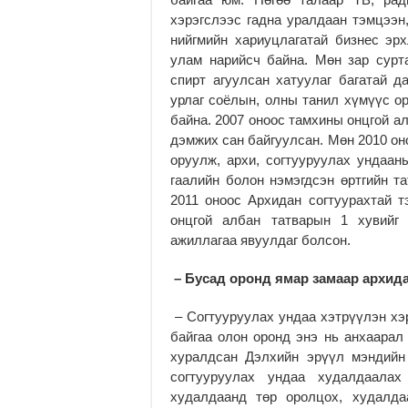
хэрэгслээс гадна уралдаан тэмцээн
нийгмийн хариуцлагатай бизнес эр
улам нарийсч байна. Мөн зар сурт
спирт агуулсан хатуулаг багатай д
урлаг соёлын, олны танил хүмүүс о
байна. 2007 оноос тамхины онцгой а
дэмжих сан байгуулсан. Мөн 2010 он
оруулж, архи, согтууруулах ундаан
гаалийн болон нэмэгдсэн өртгийн та
2011 оноос Архидан согтуурахтай т
онцгой албан татварын 1 хувийг 
ажиллагаа явуулдаг болсон.
– Бусад оронд ямар замаар архид
– Согтууруулах ундаа хэтрүүлэн хэ
байгаа олон оронд энэ нь анхаарал
хуралдсан Дэлхийн эрүүл мэндийн 
согтууруулах ундаа худалдаалах
худалдаанд төр оролцох, худалдаа