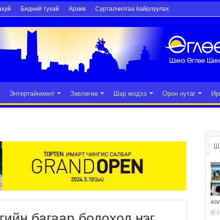
ахуй
Бидний тухай
Архив
Сурталчилгаа байрлуулах
Энтертайнмент
Зөвлөгөө
Шар мэдээ
Орон нутаг
Ир
Ш
хо
2
гийн багаар бодоход нэг