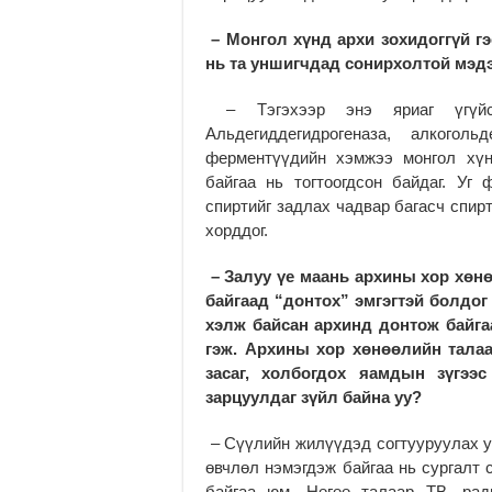
– Монгол хүнд архи зохидоггүй г
нь та уншигчдад сонирхолтой мэдэ
– Тэгэхээр энэ яриаг үгүйс
Альдегиддегидрогеназа, алкогол
ферментүүдийн хэмжээ монгол хүн
байгаа нь тогтоогдсон байдаг. Уг
спиртийг задлах чадвар багасч спир
хорддог.
– Залуу үе маань архины хор хөнө
байгаад “донтох” эмгэгтэй болдог 
хэлж байсан архинд донтож байга
гэж. Архины хор хөнөөлийн талаа
засаг, холбогдох яамдын зүгээ
зарцуулдаг зүйл байна уу?
– Сүүлийн жилүүдэд согтууруулах у
өвчлөл нэмэгдэж байгаа нь сургалт 
байгаа юм. Нөгөө талаар ТВ, ради