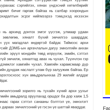
Он
уурахаас сэргийлэх, хянах үндэсний хөтөлбөрийг
2
аримт бичиг гаргаж байгаа нь салбар хоорондын
рхидалтын эсрэг нийгмээрээ тэмцэхэд ихээхэн
31
үе
ба
2
 нь архинд донтох эмгэг үүсгэж, улмаар удаан
, зөвлөгөө, хяналт бүхий эмчилгээ шаарддаг,
Ая
ин уух магадлал өндөртэй байдаг. Тиймээс архи
2
үсийг ДЭМБ-ын аргачлалын дагуу эмнэлгийн анхан
Үе
гийн эрүүл мэндийн төвд илрүүлж, эмийн, сэтгэл
хо
гүй эмчилж, хяналтад авах нь чухал. Түүнчлэн гэр
ба
 дэмжлэг хамгийн чухал. Хамгийн харамсмаар дүр
2
дийн дундаж наслалт улам бүр залуужиж байгаа. Ер
Мо
хэрэглэснээс хүн амьдралынхаа 29 жилийг алддаг
“Д
йдаг.
ба
2
чилгээний зорилго нь тухайн хүний архи уухыг
Ша
йгмийн амьдралд оруулахад оршдог ба дор хаяж 1,5
тө
наас гарах сэтгэл санааны бэлтгэл үе, эмнэлэгт
ши
 дараах эмчилгээний үе гэсэн үе шаттай явагддаг.
Fa
2