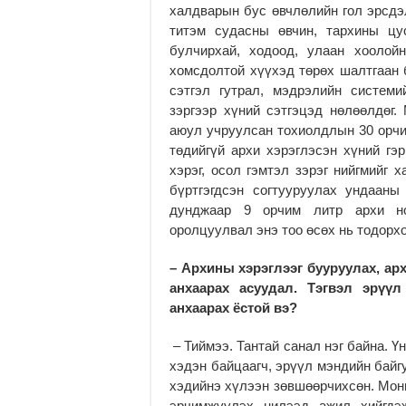
халдварын бус өвчлөлийн гол эрсдэл
титэм судасны өвчин, тархины цус
булчирхай, ходоод, улаан хоолойн
хомсдолтой хүүхэд төрөх шалтгаан б
сэтгэл гутрал, мэдрэлийн системи
зэргээр хүний сэтгэцэд нөлөөлдөг.
аюул учруулсан тохиолдлын 30 орчи
төдийгүй архи хэрэглэсэн хүний гэ
хэрэг, осол гэмтэл зэрэг нийгмийг 
бүртгэгдсэн согтууруулах ундаан
дунджаар 9 орчим литр архи ног
оролцуулвал энэ тоо өсөх нь тодорхо
– Архины хэрэглээг бууруулах, а
анхаарах асуудал. Тэгвэл эрүү
анхаарах ёстой вэ?
– Тиймээ. Тантай санал нэг байна. 
хэдэн байцаагч, эрүүл мэндийн байг
хэдийнэ хүлээн зөвшөөрчихсөн. Мон
эрчимжүүлэх нилээд ажил хийгдэж