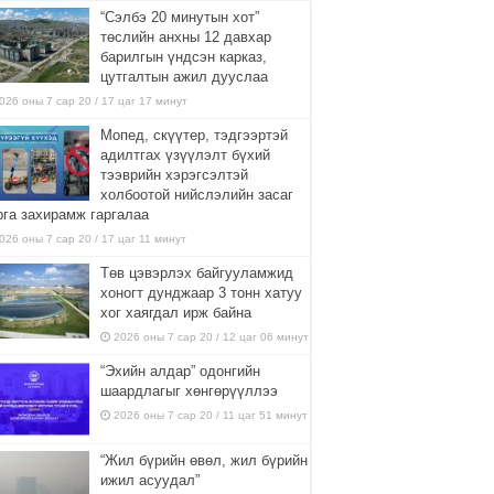
“Сэлбэ 20 минутын хот”
төслийн анхны 12 давхар
барилгын үндсэн карказ,
цутгалтын ажил дууслаа
026 оны 7 сар 20 / 17 цаг 17 минут
Мопед, скүүтер, тэдгээртэй
адилтгах үзүүлэлт бүхий
тээврийн хэрэгсэлтэй
холбоотой нийслэлийн засаг
рга захирамж гаргалаа
026 оны 7 сар 20 / 17 цаг 11 минут
Төв цэвэрлэх байгууламжид
хоногт дунджаар 3 тонн хатуу
хог хаягдал ирж байна
2026 оны 7 сар 20 / 12 цаг 06 минут
“Эхийн алдар” одонгийн
шаардлагыг хөнгөрүүллээ
2026 оны 7 сар 20 / 11 цаг 51 минут
“Жил бүрийн өвөл, жил бүрийн
ижил асуудал”