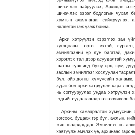
шинэчлэн найруулах, Архидан согт
шинэчлэх зэрэг бодлогын чухал б
хамтын ажиллагааг сайжруулах, а
нөлөөтэй гэж үзэж байна.
Архи хэтрүүлэн хэрэглэх зан үйл
хугацааны, өртөг ихтэй, сургалт
эмчилгээний үр дүн багатай, дах
хэрэглэх тал дээр асуудалтай хүмү
шатны түвшинд буюу өрх, сум, дүүр
заслын эмчилгээг хослуулан тасралт
бүл, ойр дотны хүмүүсийн халамж,
зураг бол архи хэтрүүлэн хэрэглэгч
нь согтууруулах ундаа хэтрүүлэн 
гэдгийг судалгаагаар тогтоочихсон ба
Архины хамааралтай хүмүүсийн эм
зогсоох, буцааж гэр бүл, ажлын, ни
жил шаардагддаг. Эмчилгээ нь архи
хэвтүүлж эмчлэх үе, архинаас гарсны