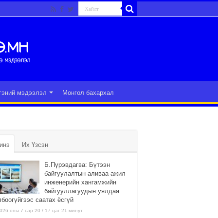
гэний мэдээлэл
Монгол бахархал
инэ
Их Үзсэн
Б.Пүрэвдагва: Бүтээн
байгуулалтын аливаа ажил
инженерийн хангамжийн
байгууллагуудын уялдаа
лбоогүйгээс саатах ёсгүй
026 оны 7 сар 20 / 17 цаг 21 минут