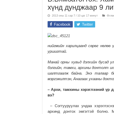
хүнд дунджаар 9 ли
2013 оны 11 сар 7 / 10 цаг 17 минут
Өглө
Facebook
Twitter
нийгмийн харилцаанд сөрөг нөлөө ү
уршигтай.
Манай орны хувьд дэлхийн бусад у
бэлгийн, тамхи, архины донтолт ихэ
шалтгаалж байна. Энэ талаар б
мэргэжилтэн, Анагаах ухааны докт
– Архи, тамхины хэрэглээний үр 
вэ?
– Согтууруулах ундаа хэрэглэснэ
архинд донтох эмгэгтэй болно. 