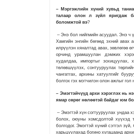
– Мэргэжлийн хүний хувьд таниа
талаар олон л зүйл яригдаж ба
боломжтой вэ
?
– Энэ бол нийгмийн асуудал. Энэ ч 
Хамгийн энгийн бөгөөд эхний авах а
илрүүлэн хяналтад авах, зөвлөгөө өг
орчинд урамшуулан дэмжих хэрэг
худалдаа, импортыг зохицуулах, 
төлөвшүүлэх, сонтууруулах төрлий
чангатгах, архины хатуулгийг буур
болгох гэх мэтчилэн олон ажлыг гол 
– Эмэгтэйчүүд архи хэрэглэх нь н
ямар сөрөг нөлөөтэй байдаг юм б
– Эмэгтэй хүн согтууруулах ундаа хэ
болох, оюуны хомсдолтой хүүхэд т
болгодог. Эмэгтэй хүний сэтгэл зүй,
харьцуулахад богино хугацаанд архи