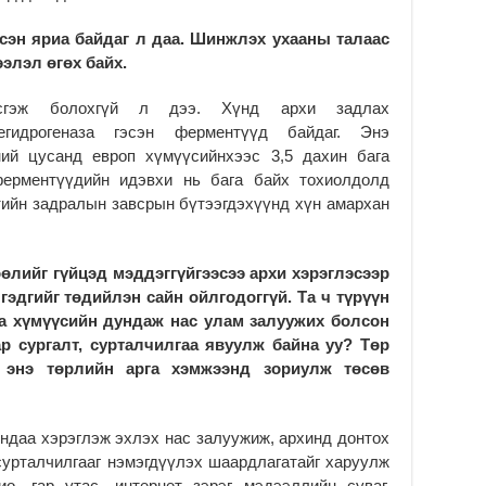
2
эсэн яриа байдаг л даа. Шинжлэх ухааны талаас
Үе
элэл өгөх байх.
ба
ба
гэж болохгүй л дээ. Хүнд архи задлах
2
ьдегидрогеназа гэсэн ферментүүд байдаг. Энэ
Үн
ий цусанд европ хүмүүсийнхээс 3,5 дахин бага
мэ
 ферментүүдийн идэвхи нь бага байх тохиолдолд
2
тийн задралын завсрын бүтээгдэхүүнд хүн амархан
Тө
2
өлийг гүйцэд мэддэггүйгээсээ архи хэрэглэсээр
Үн
гэдгийг төдийлэн сайн ойлгодоггүй. Та ч түрүүн
на
үр
а хүмүүсийн дундаж нас улам залуужих болсон
2
р сургалт, сурталчилгаа явуулж байна уу? Төр
с энэ төрлийн арга хэмжээнд зориулж төсөв
Үн
ба
2
ндаа хэрэглэж эхлэх нас залуужиж, архинд донтох
Үн
сурталчилгааг нэмэгдүүлэх шаардлагатайг харуулж
“Д
о, гар утас, интернет зэрэг мэдээллийн суваг,