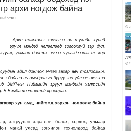
тр архи ногдож байна
өний зочин
2
Архи тамхины хэрэглээ нь тухайн хүний
эрүүл мэндэд нөлөөлөөд зогсохгүй гэр бүл,
зүүлж, улмаар донтох эмгэг үүсгэдгээрээ их хор
да
2
лсуудын адил донтох эмгэг газар авч тоглоомын,
сч байгаа нь амьдралын буруу зан үйлээс ихээхэн
ид ЭМЯ-ны Нийгмийн эрүүл мэндийн хэлтсийн
ор Б.Бямбатогтохтой ярилцлаа.
дагавар хүн амд, нийгэмд хэрхэн нөлөөлж байна
эр, хэтрүүлэн хэрэглэгч болох, хордох, улмаар
Мөн манай улсад зонхилон тохиолдоод байгаа