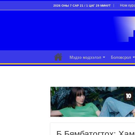
Ном хур
2026 ОНЫ 7 САР 21 / 1 ЦАГ 29 МИНУТ
Мэдээ мэдээлэл
Боловсрол
Б.Бямбатогтох: Хам