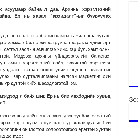
Үн
с асуумаар байна л даа. Архины хэрэглээний
ша
йна. Ер нь яавал “архидалт”-ыг бууруулах
Ул
га
2
үүднээсээ олон салбарын хамтын ажиллагаа чухал.
Ни
рга хэмжээ бол архи хэтрүүлэн хэрэглэгчдийг эрт
ир
ч, сэтгэл заслын эмчилгээ хийх, гэр бүл, хамт олны
2
тэй. Мэдээж архины үйлдвэрлэлийг багасгах,
хүн амын хэрэглээний соёл, зохистой хэрэглээг
Хү
үр
н ундааны татвар болон үнийн бодлого, хяналтыг
уулах, зар сурталчилгааны нэгдсэн маркетинг бий
2
нь үр дүнтэй хийх шаардлагатай юм.
Тө
16
эмэгдээд л байх шиг. Ер нь бие махбодийн хувьд
2
Soc
ол?
На
мэ
рэглэх нь ургийн гаж хөгжил, ураг зулбах, өсөлтгүй
аж
өрөх зэрэг хүсмээргүй олон үр дагавруудыг бий
2
 биологийн онцлогтой холбоотойгоор эрэгтэй хүнтэй
Үн
нд донтдог.