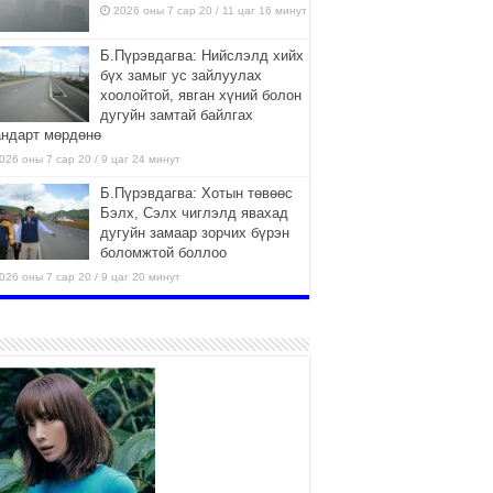
2026 оны 7 сар 20 / 11 цаг 16 минут
Б.Пүрэвдагва: Нийслэлд хийх
бүх замыг ус зайлуулах
хоолойтой, явган хүний болон
дугуйн замтай байлгах
андарт мөрдөнө
026 оны 7 сар 20 / 9 цаг 24 минут
Б.Пүрэвдагва: Хотын төвөөс
Бэлх, Сэлх чиглэлд явахад
дугуйн замаар зорчих бүрэн
боломжтой боллоо
026 оны 7 сар 20 / 9 цаг 20 минут
Хан-Уул дүүрэг, Чингисийн
өргөн чөлөөний ус зайлуулах
шугам хоолойн ажил 80
хувьтай үргэлжилж байна
026 оны 7 сар 20 / 9 цаг 14 минут
Усархаг аадар бороо орж
байгаа тул аюулгүй байдлаа
хангаж, үер усны аюулаас
сэрэмжлэхийг нийслэлийн