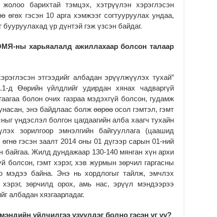
ар жолоо барихтай тэмцэх, хэтрүүлэн хэрэглэсэн
ө өгөх гэсэн 10 арга хэмжээг согтууруулах ундаа,
г бууруулахад үр дүнтэй гэж үзсэн байдаг.
ЭМЯ-ны харьяалалд ажиллахаар болсон талаар
эрэглэсэн этгээдийг албадан эрүүлжүүлэх тухай”
.1-д Өөрийн үйлдлийг удирдан хянах чадваргүй
аагаа болон очих газраа мэдэхгүй болсон, гудамж
 унасан, энэ байдлаас болж өөрөө осол гэмтэл, гэмт
сныг үндэслэл болгон цагдаагийн алба хаагч тухайн
үүлэх зорилгоор эмнэлгийн байгууллага (цаашид
 өгнө гэсэн заалт 2014 оны 01 дүгээр сарын 01-ний
 байгаа. Жилд дундажаар 130-140 мянган хүн архи
үй болсон, гэмт хэрэг, хэв журмын зөрчил гаргасны
оо мэдээ байна. Энэ нь хордлогыг тайлж, эмчлэх
т хэрэг, зөрчилд орох, амь нас, эрүүл мэндээрээ
йг албадан хязгаарладаг.
 мэндийн үйлчилгээ үзүүлдэг болно гэсэн үг үү?