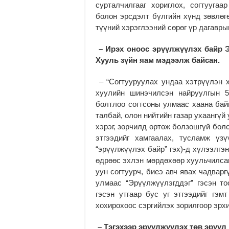
сурталчилгааг хориглох, согтууга
болон эрсдэлт бүлгийн хүнд зөвлөгө
түүний хэрэглээний сөрөг үр дагавры
– Ирэх оноос эрүүлжүүлэх байр 
Хууль зүйн яам мэдээлж байсан.
– “Согтууруулах ундаа хэтрүүлэн х
хуулийн шинэчилсэн найруулгын 5
болтлоо согтсоны улмаас хаана байг
талбай, олон нийтийн газар ухаангүй
хэрэг, зөрчилд өртөж болзошгүй бол
этгээдийг хамгаалах, тусламж үз
“эрүүлжүүлэх байр” гэх)-д хүлээлгэн
өдрөөс эхлэн мөрдөхөөр хуульчилсан
уун согтуурч, биеэ авч явах чадварг
улмаас “Эрүүлжүүлэгддэг” гэсэн т
гэсэн утгаар бус уг этгээдийг гэм
хохирохоос сэргийлэх зорилгоор эрхи
– Тэгэхээр эрүүлжүүлэх төв эрүүл