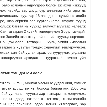
2
, баяр ёслолын өдрүүдээр болон аж ахуй нэгжүүд
МО
хлэх нэрийдлээр далд сурталчилгаа хийх арга нь
БА
алчилгааны хуулиар 18-аас доош хувийн этилийн
НА
арс, шар айргийн зар сурталчилгаа явуулж, түүнд
ДЭ
ролцож байгаа нь хүүхэд залууст муугаар нөлөөлж
2
лбан татварын 2 хувийг төвлөрүүлэн Эрүүл мэндийг
МО
оос Засгийн газрын тусгай сангийн хуульд өөрчлөлт
БҮ
ы онцгой албан татварын 1 хувь, эмийн импортын
ЕР
тварын 2 хувьтай тэнцэх хөрөнгийг төвлөрүүлсэн.
2
эмцэх сан байгуулан архи, согтууруулах ундааны
ТӨ
төвлөрүүлэн архидан согтуурахтай тэмцэх үйл
ЦЭ
2
алттай тэмцдэг юм бол?
рэглэх нь ганц Монгол улсын асуудал биш, хөгжиж
 татсан асуудлын нэг болоод байгаа юм. 2005 онд
байгууллагын чуулганаар татварыг нэмэгдүүлэх,
 насны доод хязгаарыг тогтоох, жижиглэнгийн
ны цэг, байршил, өдөр, цагийг хязгаарлах, зар