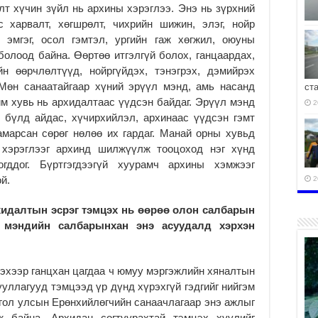
т хүчин зүйл нь архины хэрэглээ. Энэ нь зүрхний
 харвалт, хөгшрөлт, чихрийн шижин, элэг, нойр
 эмгэг, осол гэмтэл, ургийн гаж хөгжил, оюуны
олоод байна. Өөртөө итгэлгүй болох, ганцаардах,
йн өөрчлөлтүүд, нойргүйдэх, тэнэгрэх, дэмийрэх
 Мөн санаатайгаар хүний эрүүл мэнд, амь насанд
ст
м хувь нь архидалтаас үүдсэн байдаг. Эрүүл мэнд
2
р бүлд айдас, хүчирхийлэл, архинаас үүдсэн гэмт
хамарсан сөрөг нөлөө их гардаг. Манай орны хувьд
ы хэрэглээг архинд шилжүүлж тооцоход нэг хүнд
ддог. Бүртгэгдээгүй хуурамч архины хэмжээг
й.
2
рхидалтын эсрэг тэмцэх нь өөрөө олон салбарын
л мэндийн салбарынхан энэ асуудалд хэрхэн
2
Үнэхээр ганцхан цагдаа ч юмуу мэргэжлийн хяналтын
ууллагууд тэмцээд үр дүнд хүрэхгүй гэдгийг нийгэм
гол улсын Ерөнхийлөгчийн санаачлагаар энэ ажлыг
 байна. Архидан согтуурахтай тэмцэх хуулийг