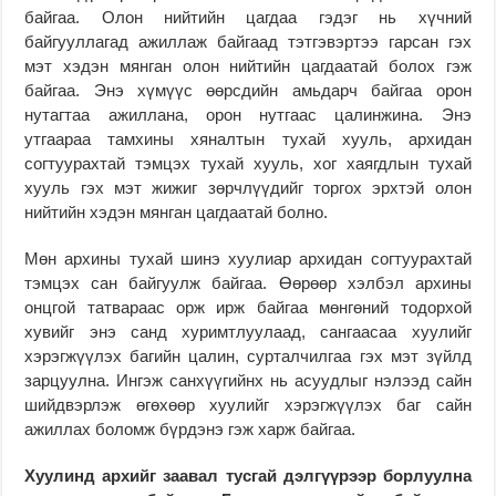
байгаа. Олон нийтийн цагдаа гэдэг нь хүчний
байгууллагад ажиллаж байгаад тэтгэвэртээ гарсан гэх
мэт хэдэн мянган олон нийтийн цагдаатай болох гэж
байгаа. Энэ хүмүүс өөрсдийн амьдарч байгаа орон
нутагтаа ажиллана, орон нутгаас цалинжина. Энэ
утгаараа тамхины хяналтын тухай хууль, архидан
согтуурахтай тэмцэх тухай хууль, хог хаягдлын тухай
хууль гэх мэт жижиг зөрчлүүдийг торгох эрхтэй олон
нийтийн хэдэн мянган цагдаатай болно.
Мөн архины тухай шинэ хуулиар архидан согтуурахтай
тэмцэх сан байгуулж байгаа. Өөрөөр хэлбэл архины
онцгой татвараас орж ирж байгаа мөнгөний тодорхой
хувийг энэ санд хуримтлуулаад, сангаасаа хуулийг
хэрэгжүүлэх багийн цалин, сурталчилгаа гэх мэт зүйлд
зарцуулна. Ингэж санхүүгийнх нь асуудлыг нэлээд сайн
шийдвэрлэж өгөхөөр хуулийг хэрэгжүүлэх баг сайн
ажиллах боломж бүрдэнэ гэж харж байгаа.
Хуулинд архийг заавал тусгай дэлгүүрээр борлуулна