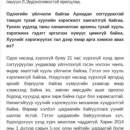
гишүүн Л.Эрдэнэчимэгтэй ярилцлаа.
Одоогийн үйлчилж байгаа Архидан согтуурахтай
тэмцэх тухай хуулийн хэрэгжилт хангалтгүй байгаа.
Үүнээс үүдээд таны санаачилсан архины тухай хууль
хэрэгжинэ гэдэгт эргэлзэх хүмүүс цөөнгүй байна.
Хуулийг хэрэгжүүлэх тал дээр ямар арга хэмжээ авах
вэ?
Одоо насанд хүрээгүй буюу 21 нас хүрээгүй хүнд архи
согтууруулах ундаагаар үйлчлэхгүй гэсэн нэлээн чанга,
өндөр заалттай хууль үйлчилж байгаа. Гэтэл энэ хууль
хэрэгжихгүй байгаа. Нэгдүгээрт насанд хүрээгүй иргэдэд
архийг борлуулж байгаа хүмүүсийн ухамсар ямар
хэмжээнд байна вэ, зөвхөн өөрсдийн ашиг орлогоо
бодоод хүүхдэд архи зарж байна гэдэг бол харамсалтай.
Нөгөөтэйгүүр хуулийг хэрэгжүүлэх механизм хүндрэлтэй
байна. Өөрөөр хэлбэл цагдаагийн байгууллага үүнийг
шалгах ёстой. Гэтэл цагдаагийн байгууллагын хүч,
бүрэлдэхүүн үүнд хүрч ажиллаж чаддаггүй. Харин 2014
оны 1 дүгээр сарын 1-ээс олон нийтийн цагдаатай болж