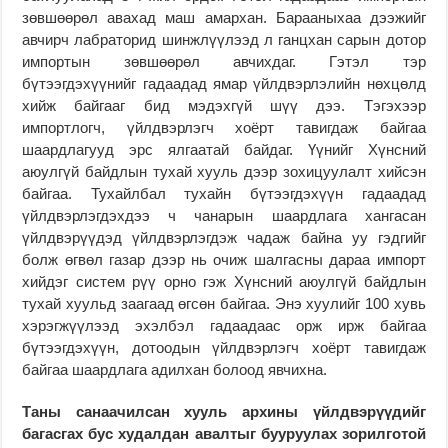
зөвшөөрөл авахад маш амархан. Барааныхаа дээжийг
авчирч лабраторид шинжлүүлээд л ганцхан сарын дотор
импортын зөвшөөрөл авчихдаг. Гэтэл тэр
бүтээгдэхүүнийг гадаадад ямар үйлдвэрлэлийн нөхцөлд
хийж байгааг бид мэдэхгүй шүү дээ. Тэгэхээр
импортлогч, үйлдвэрлэгч хоёрт тавигдаж байгаа
шаардлагууд эрс ялгаатай байдаг. Үүнийг Хүнсний
аюулгүй байдлын тухай хууль дээр зохицуулалт хийсэн
байгаа. Тухайлбал тухайн бүтээгдэхүүн гадаадад
үйлдвэрлэгдэхдээ ч чанарын шаардлага хангасан
үйлдвэрүүдэд үйлдвэрлэгдэж чадаж байна уу гэдгийг
болж өгвөл газар дээр нь очиж шалгасны дараа импорт
хийдэг систем рүү орно гэж Хүнсний аюулгүй байдлын
тухай хуульд заагаад өгсөн байгаа. Энэ хуулийг 100 хувь
хэрэгжүүлээд эхэлбэл гадаадаас орж ирж байгаа
бүтээгдэхүүн, дотоодын үйлдвэрлэгч хоёрт тавигдаж
байгаа шаардлага адилхан болоод явчихна.
Таны санаачилсан хууль архины үйлдвэрүүдийг
багасгах бус худалдан авалтыг бууруулах зорилготой