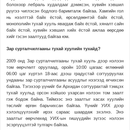
болохоор лебраль худалдааг дэмжсэн, хувийн хэвшил
рүүгээ чиглэсэн бодлого баримталж байгаа. Хамгийн гол
нь нээлттэй байх ёстой, өрсөлдөөнтэй байх ёстой,
монополийн тухай хууль явагдаж байх ёстой, хяналт сайн
байх ёстой, хувийн хэвшил хийх ёстой ажлаа өөрсдөө
хийг гэсэн заалтууд байгаа юм.
Зар сурталчилгааны тухай хуулийн тухайд?
2009 онд Зар сурталчилгааны тухай хууль дээр нэлээн
том өөрчлөлт оруулаад, оройн 10:00 цагаас өглөөний
06:00 цаг хүртэл 18-аас дээш градустай согтууруулах
ундааны зар сурталчилгааны асуудлыг нээгээд өгчихсөн
байгаа. Тэгэхээр үүнийг би Архидан согтуурахтай тэмцэх
тухай хуульд орсон хойшоо ухарсан нэлээн том заалт
гэж бодож байна. Тиймээс энэ заалтыг хасах хуулийн
төслийг өргөн барьчихсан байгаа. Үүнийг УИХ дээр
хэлэлцүүлэхийг ирэх сараас шаардаж эхэлнэ. Энэ
заалтыг өөрчлөхөд УИХ-ын гишүүдийн зүгээс нэлээн
эсэргүүцэлтэй тулгарч байгаа.