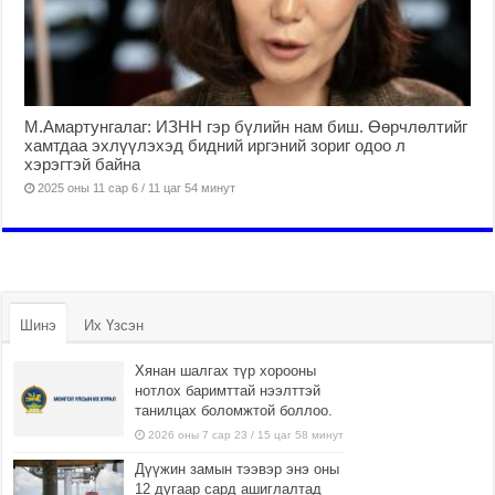
М.Амартунгалаг: ИЗНН гэр бүлийн нам биш. Өөрчлөлтийг
хамтдаа эхлүүлэхэд бидний иргэний зориг одоо л
хэрэгтэй байна
2025 оны 11 сар 6 / 11 цаг 54 минут
Шинэ
Их Үзсэн
Хянан шалгах түр хорооны
нотлох баримттай нээлттэй
танилцах боломжтой боллоо.
2026 оны 7 сар 23 / 15 цаг 58 минут
Дүүжин замын тээвэр энэ оны
12 дугаар сард ашиглалтад