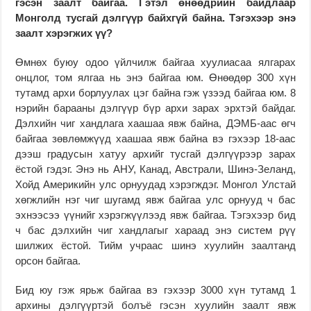
гэсэн заалт байгаа. Гэтэл өнөөдрийн байдлаар
Монголд тусгай дэлгүүр байхгүй байна. Тэгэхээр энэ
заалт хэрэгжих үү?
Өмнөх буюу одоо үйлчилж байгаа хуулиасаа ялгарах
онцлог, том ялгаа нь энэ байгаа юм. Өнөөдөр 300 хүн
тутамд архи борлуулах цэг байна гэж үзээд байгаа юм. 8
нэрийн барааны дэлгүүр бүр архи зарах эрхтэй байдаг.
Дэлхийн чиг хандлага хаашаа явж байна, ДЭМБ-аас өгч
байгаа зөвлөмжүүд хаашаа явж байна вэ гэхээр 18-аас
дээш градусын хатуу архийг тусгай дэлгүүрээр зарах
ёстой гэдэг. Энэ нь АНУ, Канад, Австрали, Шинэ-Зеланд,
Хойд Америкийн улс орнуудад хэрэгждэг. Монгол Улстай
хөгжлийн нэг чиг шугамд явж байгаа улс орнууд ч бас
эхнээсээ үүнийг хэрэгжүүлээд явж байгаа. Тэгэхээр бид
ч бас дэлхийн чиг хандлагыг хараад энэ систем рүү
шилжих ёстой. Тийм учраас шинэ хуулийн заалтанд
орсон байгаа.
Бид юу гэж ярьж байгаа вэ гэхээр 3000 хүн тутамд 1
архины дэлгүүртэй болъё гэсэн хуулийн заалт явж