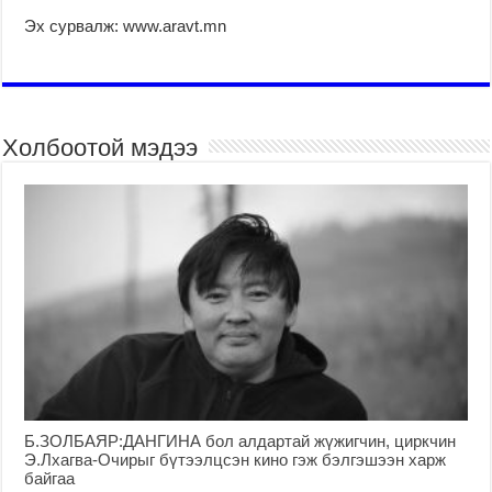
Эх сурвалж: www.aravt.mn
Холбоотой мэдээ
Б.ЗОЛБАЯР:ДАНГИНА бол алдартай жүжигчин, циркчин
Э.Лхагва-Очирыг бүтээлцсэн кино гэж бэлгэшээн харж
байгаа