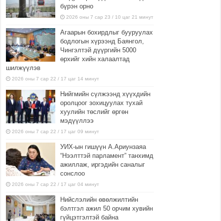
бүрэн орно
2026 оны 7 сар 23 / 10 цаг 21 минут
Агаарын бохирдлыг бууруулах
бодлогын хүрээнд Баянгол,
Чингэлтэй дүүргийн 5000
өрхийг хийн халаалтад
шилжүүлэв
2026 оны 7 сар 22 / 17 цаг 14 минут
Нийгмийн сүлжээнд хүүхдийн
оролцоог зохицуулах тухай
хуулийн төслийг өргөн
мэдүүллээ
2026 оны 7 сар 22 / 17 цаг 09 минут
УИХ-ын гишүүн А.Ариунзаяа
“Нээлттэй парламент” танхимд
ажиллаж, иргэдийн саналыг
сонслоо
2026 оны 7 сар 22 / 17 цаг 04 минут
Нийслэлийн өвөлжилтийн
бэлтгэл ажил 50 орчим хувийн
гүйцэтгэлтэй байна