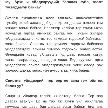
юу. Архины үйлдвэрүүдийг багасгах зүйл, заалт
тусгагдаагүй байна?
Архины үйлдвэрүүд дээр тавигдах шаардлагуудын
тухайд эхний ээлжинд бид спиртэн дээрээ нэлээн том
хяналт тавьж байгаа. Нэг үгээр хэлбэл төр спиртныхээ
асуудлыг гартаа авчихаж байгаа юм. Тухайн жилдээ
үйлдвэрлэгдэх спиртны тоо хэмжээг тодорхой байлгахыг
зааж байгаа. Спиртны тоо хэмжээ тодорхой байснаар
үйлдвэрлэгдэх архины хэмжээ тодорхой болох ёстой.
Өнөөдрийн хувьд үйлдвэрлэгчид дээр нэлээн хатуу,
чанга шаардлагууд тавигдаж явдаг. Бид хуурамч архи
үйлдвэрлэж байгаа үйлдвэрлэгчдийг хайж олоод зах
зээлээс шахаж гаргах үйл ажиллагааг хийж байна.
Спиртны үйлдвэрийг төр өөртөө авна гэж ойлгож
болох уу?
Спиртны үйлдвэр төрийн хяналтанд байна. Төр өөр
дээрээ авахгүй. Ер нь төр аж ахуйн үйл ажиллагаа
явуулах тал дээр бид дандаа эсрэг байдаг. Бид аль