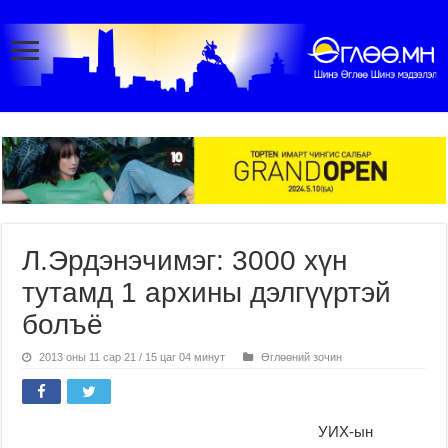
Л.Эрдэнэчимэг: 3000 хүн
тутамд 1 архины дэлгүүртэй
болъё
2013 оны 11 сар 21 / 15 цаг 04 минут
Өглөөний зочин
УИХ-ын