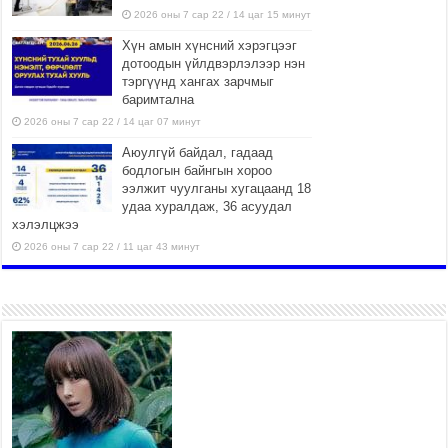
2026 оны 7 сар 22 / 14 цаг 15 минут
Хүн амын хүнсний хэрэгцээг
дотоодын үйлдвэрлэлээр нэн
тэргүүнд хангах зарчмыг
баримтална
2026 оны 7 сар 22 / 14 цаг 07 минут
Аюулгүй байдал, гадаад
бодлогын байнгын хороо
ээлжит чуулганы хугацаанд 18
удаа хуралдаж, 36 асуудал
хэлэлцжээ
2026 оны 7 сар 22 / 11 цаг 43 минут
“4 улирлын турш үйл
ажиллагаа явуулах
боломжтой-Хүүхэд хөгжүүлэх
төв” байгуулах төсөлд төр,
хувийн хэвшлийн түншлэлийн хүрээнд хамтран
ажиллахыг урьж байна
2026 оны 7 сар 22 / 9 цаг 28 минут
Б.Пүрэвдагва: “Урт цагаан”-ыг
залуучууд чөлөөт цагаа