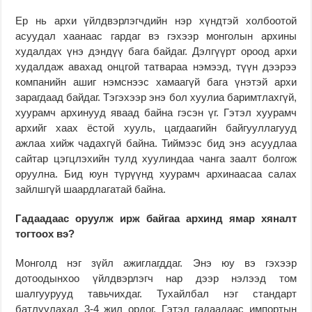
Ер нь архи үйлдвэрлэгчдийн нэр хүндтэй холбоотой
асуудал хаанаас гардаг вэ гэхээр монголын архины
худалдах үнэ дэндүү бага байдаг. Дэлгүүрт ороод архи
худалдаж авахад онцгой татвараа нэмээд, түүн дээрээ
компанийн ашиг нэмснээс хамаагүй бага үнэтэй архи
зарагдаад байдаг. Тэгэхээр энэ бол хуулиа баримтлахгүй,
хуурамч архинууд яваад байна гэсэн үг. Гэтэл хуурамч
архийг хаах ёстой хууль, цагдаагийн байгууллагууд
ажлаа хийж чадахгүй байна. Тиймээс бид энэ асуудлаа
сайтар цэгцлэхийн тулд хуулиндаа чанга заалт болгож
оруулна. Бид юун түрүүнд хуурамч архинаасаа салах
зайлшгүй шаардлагатай байна.
Гадаадаас оруулж ирж байгаа архинд ямар хяналт
тогтоох вэ?
Монголд нэг зүйл ажиглагддаг. Энэ юу вэ гэхээр
дотоодынхоо үйлдвэрлэгч нар дээр нэлээд том
шалгуурууд тавьчихдаг. Тухайлбал нэг стандарт
батлуулахад 3-4 жил ордог. Гэтэл гадаадаас импортын