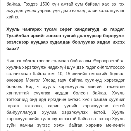
байгаа. Гэхдээ 1500 хүн амтай сум байвал яах вэ гэх
асуудал үүсэх учраас үүн дээр нэлээд олон хэлэлцүүлэг
хийнэ.
Хууль чангарах тусам сөрөг хандлагууд их гардаг.
Тухайлбал архийг зөвхөн тусгай дэлгүүрээр борлуулж
эхэлснээр нууцаар худалдан борлуулах явдал ихсэх
байх?
Бид нэг ойлголтоосоо салмаар байгаа юм. Өөрөөр хэлбэл
хуулиа хэрэгжүүлж чадахгүй шүү дээ гэдэг ойлголтоосоо
салчихмаар байгаа юм. 10, 15 жилийн өмнөхийг бодвол
өнөөдөр Монгол Улсад гарч байгаа хуулиуд хэрэгждэг
болсон. Бид ч хууль хэрэгжүүлэх мөнгийг төсөвтөө
хангалттай суулгаж чаддаг болсон байгаа. Хууль
тогтоогчид бид ард иргэдийн зүгээс хүсч байгаа хуулийг
гаргаж тогтооно, харин үүнийг хэрэгжүүлэх ёстой
байгууллагууд хуулиа хэрэгжүүлэх ёстой. Хууль
хэрэгжүүлэхийн тулд юу хэрэгтэй байна вэ гэхээр Хууль
зүйн яамны зүгээс хэлж байгаа хөрөнгө мөнгөний