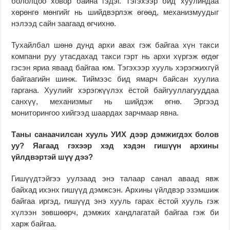
бололцоо ховор байна гэдэг. Тэгэхээр бид хуулиндаа
хөрөнгө мөнгийг нь шийдвэрлэж өгөөд, механизмуудыг
нэлээд сайн заагаад өгчихнө.
Тухайлбал шөнө дунд архи авах гэж байгаа хүн такси
компани руу утасдахад такси гэрт нь архи хүргэж өгдөг
гэсэн яриа яваад байгаа юм. Тэгэхээр хууль хэрэгжихгүй
байгаагийн шинж. Тиймээс бид ямарч байсан хуулиа
гаргана. Хуулийг хэрэгжүүлэх ёстой байгууллагууддаа
санхүү, механизмыг нь шийдэж өгнө. Эргээд
мониторингоо хийгээд шаардах зарчмаар явна.
Таны санаачилсан хууль УИХ дээр дэмжигдэх болов
уу? Яагаад гэхээр хэд хэдэн гишүүн архины
үйлдвэртэй шүү дээ?
Гишүүдтэйгээ уулзаад энэ талаар санал аваад явж
байхад ихэнх гишүүд дэмжсэн. Архины үйлдвэр эзэмшиж
байгаа иргэд, гишүүд энэ хууль гарах ёстой хууль гэж
хүлээн зөвшөөрч, дэмжих хандлагатай байгаа гэж би
харж байгаа.