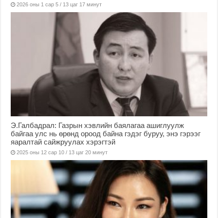
2026 оны 1 сар 5 / 13 цаг 17 минут
Э.Галбадрал: Газрын хэвлийн баялагаа ашиглуулж
байгаа улс нь өрөнд ороод байна гэдэг буруу, энэ гэрээг
яаралтай сайжруулах хэрэгтэй
2025 оны 12 сар 10 / 13 цаг 20 минут