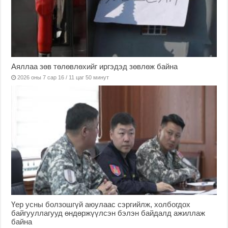
Аяллаа зөв төлөвлөхийг иргэдэд зөвлөж байна
2026 оны 7 сар 16 / 11 цаг 50 минут
Үер усны болзошгүй аюулаас сэргийлж, холбогдох
байгууллагууд өндөржүүлсэн бэлэн байдалд ажиллаж
байна