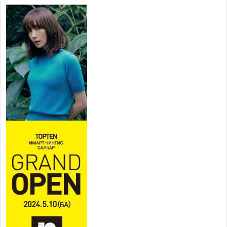
Наадмын амралтын өдрүүдэд
нийслэлийн эрүүл мэндийн
байгууллагууд дараах
хуваарийн дагуу ажиллана
2026 оны 7 сар 15 / 11 цаг 18 минут
Үндэсний их баяр наадам эхэллээ
2026 оны 7 сар 15 / 11 цаг 14 минут
Үер усны аюулаас сэргийлж, нийслэлийн Онцгой
байдлын газрын 162 алба хаагч үүрэг гүйцэтгэж
байна
2026 оны 7 сар 15 / 11 цаг 07 минут
Үндэсний их сурын харваанд 850 харваач цэц
мэргэнээ сорьж байна
2026 оны 7 сар 15 / 11 цаг 03 минут
Төв цэнгэлдэхийн эргэн тойронд
2026 оны 7 сар 15 / 10 цаг 58 минут
Үндэсний их баяр наадмын шагайн харваа
насанд хүрэгчдийн багийн харваагаар
үргэлжилж байна