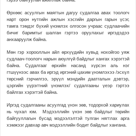
Өрхөөс асуулгын маягтын дагуу судалгаа авах тоологч
нарт орон нутгийн ажлын хэсгийн даргын гарын үсэг,
тамга тэмдэг бүхий үнэмлэх олгосон учраас судлаачийн
бичиг баримтыг шалган гэртээ оруулахыг иргэдэдээ
анхааруулж байна.
Мөн гэр хорооллын айл өрхүүдийн хувьд нохойгоо уяж
судлаач-тоологч нарын аюулгүй байдлыг хангах хэрэгтэй
байна. Судалгааг өрхийн насанд хүрсэн аль нэг
гтшүүнээс авах ба иргэд иргэний цахим үнэмлэхээ /эсхүл
төрсний гэрчилгээ, эрүүл мэндийн даатгалын дэвтэр,
цэргийн үүрэгтний үнэмлэх/ судалгааны үеэр гэртээ
байлгах хэрэгтэй байна.
Иргэд судалгааны асуулгад үнэн зөв, тодорхой хариулах
нь чухал юм. Мэдээллийн үнэн зөв байдлыг төрийн
байгууллагын бусад мэдээлэлтэй тулган нягтлах арга
хэмжээг давхар авч мэдээллийн бодит байдлыг хангана.