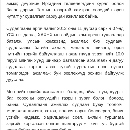
аймаг, дүүргийн Иргэдийн төлөөлөгчдийн хурал болон
Засаг даргын Тамгын газартай хамтран өөрсдийн орон
нутагт уг судалгааг хариуцан ажиллаж байна.
Судалгааны аргачлалыг 2013 оны 11 дүгээр сарын 07-нд
ҮСХ-ны дарга, ХАХНХ-ын сайдын хамтарсан тушаалаар
баталж, улсын хэмжээнд ажиллах бүх судлаач,
судалгааны багийн ахлагч, мэдээлэл шивэгч, орон
нутгийн төрийн байгууллагын ажилтнууд зэрэг нийт 10,0
гаруй мянган хүнд шинээр батлагдсан аргачлалын дагуу
судалгаа хэрхэн авах тухай сургалтыг орон нутагт
томилогдон ажиллаж буй зөвлөхүүд зохион байгуулж
дууслаа.
Мөн нийт өрхийн жагсаалтыг бэлдэж, аймаг, сум, дүүрэг,
баг, хорооны өрхүүдийн газрын зураг бэлэн болоод
байна. Судалгаанд ажиллах судлаач буюу тоологч,
мэдээлэл шивэгч, хөтөч, жолооч нарыг боловсрол, бичиг
үсгийн чадамж, харилцааны соёл, ажлын туршлага
зэргийг харгалзан сонгон шалгаруулж, хүн тус бүртэй
гэрээ байгуулан ажиллаж байна.