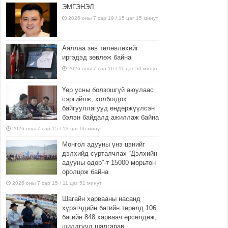
ЭМГЭНЭЛ
2026 оны 7 сар 19 / 15 цаг 15 минут
Аяллаа зөв төлөвлөхийг
иргэдэд зөвлөж байна
2026 оны 7 сар 16 / 11 цаг 50 минут
Үер усны болзошгүй аюулаас
сэргийлж, холбогдох
байгууллагууд өндөржүүлсэн
бэлэн байдалд ажиллаж байна
2026 оны 7 сар 15 / 13 цаг 06 минут
Монгол адууны үнэ цэнийг
дэлхийд сурталчлах “Дэлхийн
адууны өдөр”-т 15000 морьтон
оролцож байна
2026 оны 7 сар 15 / 11 цаг 51 минут
Шагайн харвааны насанд
хүрэгчдийн багийн төрөлд 106
багийн 848 харваач өрсөлдөж,
шилдгүүд шалгарав