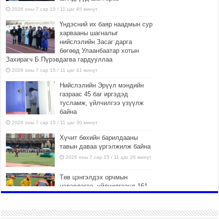
2026 оны 7 сар 15 / 11 цаг 45 минут
Үндэсний их баяр наадмын сур
харвааны шагналыг
нийслэлийн Засаг дарга
бөгөөд Улаанбаатар хотын
Захирагч Б.Пүрэвдагва гардууллаа
2026 оны 7 сар 15 / 11 цаг 41 минут
Нийслэлийн Эрүүл мэндийн
газраас 45 баг иргэдэд
тусламж, үйлчилгээ үзүүлж
байна
2026 оны 7 сар 15 / 11 цаг 30 минут
Хүчит бөхийн барилдааны
тавын даваа үргэлжилж байна
2026 оны 7 сар 15 / 11 цаг 26 минут
Төв цэнгэлдэх орчмын
цэвэрлэгээ, үйлчилгээнд 161
ажилтан, 27 техниктэй
ажиллаж байна
2026 оны 7 сар 15 / 11 цаг 22 минут