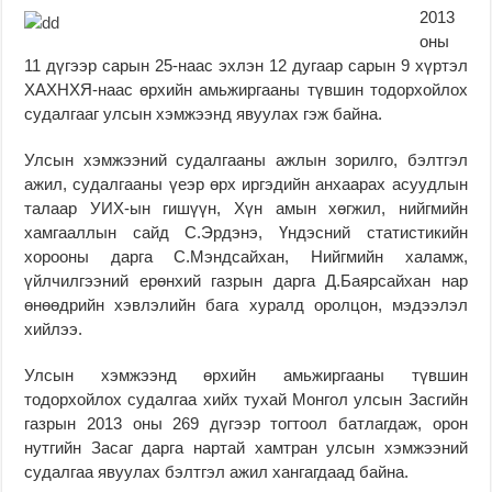
2013
оны
11 дүгээр сарын 25-наас эхлэн 12 дугаар сарын 9 хүртэл
ХАХНХЯ-наас өрхийн амьжиргааны түвшин тодорхойлох
судалгааг улсын хэмжээнд явуулах гэж байна.
Улсын хэмжээний судалгааны ажлын зорилго, бэлтгэл
ажил, судалгааны үеэр өрх иргэдийн анхаарах асуудлын
талаар УИХ-ын гишүүн, Хүн амын хөгжил, нийгмийн
хамгааллын сайд С.Эрдэнэ, Үндэсний статистикийн
хорооны дарга С.Мэндсайхан, Нийгмийн халамж,
үйлчилгээний ерөнхий газрын дарга Д.Баярсайхан нар
өнөөдрийн хэвлэлийн бага хуралд оролцон, мэдээлэл
хийлээ.
Улсын хэмжээнд өрхийн амьжиргааны түвшин
тодорхойлох судалгаа хийх тухай Монгол улсын Засгийн
газрын 2013 оны 269 дүгээр тогтоол батлагдаж, орон
нутгийн Засаг дарга нартай хамтран улсын хэмжээний
судалгаа явуулах бэлтгэл ажил хангагдаад байна.