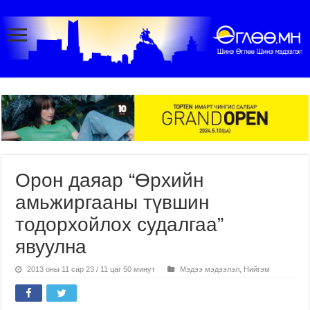
Орон даяар “Өрхийн
амьжиргааны түвшин
тодорхойлох судалгаа”
явуулна
2013 оны 11 сар 23 / 11 цаг 50 минут
Мэдээ мэдээлэл
,
Нийгэм