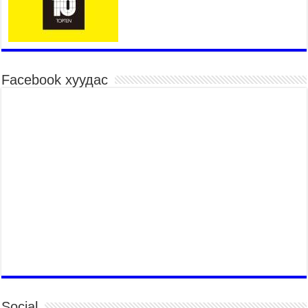
2026 оны 7 сар 15 / 10 цаг 52 минут
Үндэсний их баяр наадмын хүчит бөхийн
барилдаан эхэллээ
2026 оны 7 сар 15 / 10 цаг 46 минут
Үндэсний хувцасны өдрийг тохиолдуулан
Facebook хуудас
“Дээлтэй монгол наадам” боллоо
2026 оны 7 сар 15 / 10 цаг 41 минут
МОНГОЛ УЛСЫН ЕРӨНХИЙ САЙД Н.УЧРАЛ
БАЯР НААДМЫН НЭЭЛТЭД ОРОЛЦОЖ,
НААДАМЧИН ОЛОНД МЭНДЧИЛГЭЭ
ДЭВШҮҮЛЭВ
2026 оны 7 сар 14 / 17 цаг 56 минут
МОНГОЛ УЛСЫН ЕРӨНХИЙ САЙД Н.УЧРАЛ
БҮГД НАЙРАМДАХ СОЛОНГОС УЛСЫН
ЕРӨНХИЙЛӨГЧ И ЖЭ МЁН-Д БАРААЛХАВ
2026 оны 7 сар 14 / 17 цаг 51 минут
ТӨРИЙН ДАЛБААНЫ ӨДӨРТ ЗОРИУЛСАН
ЦЭРГИЙН ЁСЛОЛЫН ЖАГСААЛ БОЛЛОО
2026 оны 7 сар 14 / 17 цаг 47 минут
Social
Өв соёлоо тээж яваа уяачдын галаар УИХ-ын