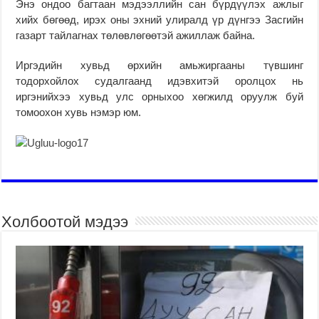
Энэ ондоо багтаан мэдээллийн сан бүрдүүлэх ажлыг
хийх бөгөөд, ирэх оны эхний улиралд үр дүнгээ Засгийн
газарт тайлагнах төлөвлөгөөтэй ажиллаж байна.
Иргэдийн хувьд өрхийн амьжиргааны түвшинг
тодорхойлох судалгаанд идэвхитэй оролцох нь
иргэнийхээ хувьд улс орныхоо хөгжилд оруулж буй
томоохон хувь нэмэр юм.
Холбоотой мэдээ