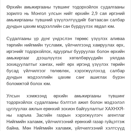
Өрхийн амьжиргааны түвшинг тодорхойлох судалгааны
зорилго нь Монгол улсын нийт өрхийн 2,9 сая иргэний
амьжиргааны түвшний үзүүлэлтүүдийг багтаасан салбар
дундын цахим мэдээллийн сан бүрдүүлэх явдал юм.
Судалгааны үр дүнг үндэслэн төрөөс үзүүлэх аливаа
төрлийн нийгмийн тусламж, үйлчилгээнд хамруулах өрх,
иргэнийг тодорхойлох, ядуурлыг бууруулах болон өрхийн
амьжиргааг дээшлүүлэх хөтөлбөрүүдийн уялдаа
зохицуулалтыг хангах, нийт өрх иргэнд үзүүлэх төрийн
бусад үйлчилгээг төлөвлөх, хэрэгжүүлэхэд салбар
дундын мэдээллийн цахим санг ашиглах бүрэн
боломжтой болох юм.
Улсын хэмжээнд өрхийн амьжиргааны түвшинг
тодорхойлох судалгааны бэлтгэл ажил болон мэдээлэл
цуглуулах ажлын ерөнхий зохион байгуулалтыг ХАХНХЯ-
ны харъяа Засгийн газрын хэрэгжүүлэгч агентлаг
Нийгмийн халамж, үйлчилгээний ерөнхий газар гүйцэтгэж
байна. Мөн Нийгмийн халамж, үйлчилгээний хэлтсүүд