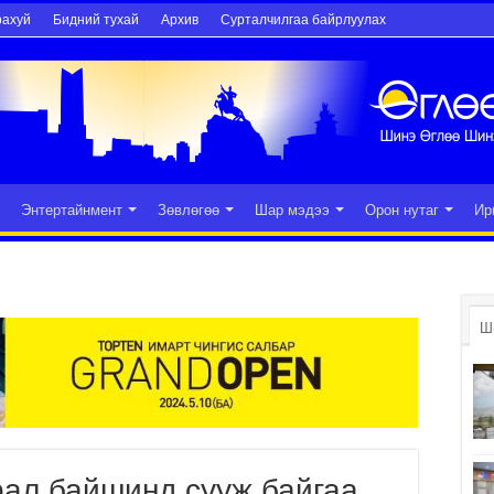
рахуй
Бидний тухай
Архив
Сурталчилгаа байрлуулах
Энтертайнмент
Зөвлөгөө
Шар мэдээ
Орон нутаг
Ир
Ш
рал байшинд сууж байгаа