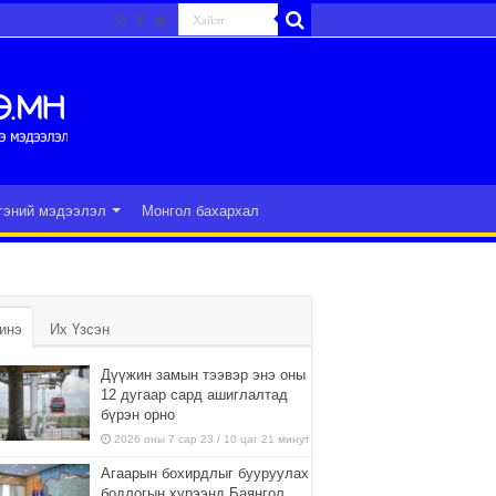
гэний мэдээлэл
Монгол бахархал
инэ
Их Үзсэн
Дүүжин замын тээвэр энэ оны
12 дугаар сард ашиглалтад
бүрэн орно
2026 оны 7 сар 23 / 10 цаг 21 минут
Агаарын бохирдлыг бууруулах
бодлогын хүрээнд Баянгол,