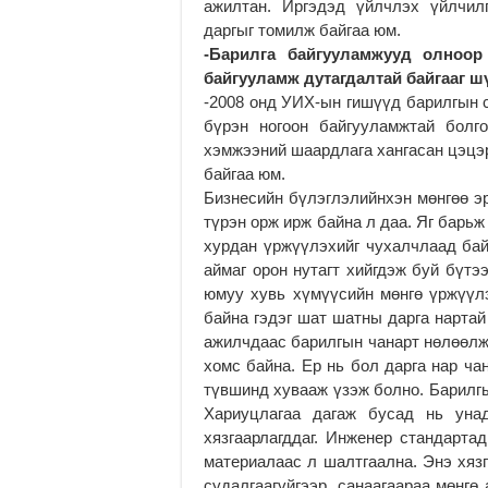
ажилтан. Иргэдэд үйлчлэх үйлчил
даргыг томилж байгаа юм.
-Барилга байгууламжууд олноор
байгууламж дутагдалтай байгааг ш
-2008 онд УИХ-ын гишүүд барилгын 
бүрэн ногоон байгууламжтай болго
хэмжээний шаардлага хангасан цэцэ
байгаа юм.
Бизнесийн бүлэглэлийнхэн мөнгөө э
түрэн орж ирж байна л даа. Яг барьж
хурдан үржүүлэхийг чухалчлаад бай
аймаг орон нутагт хийгдэж буй бүтэ
юмуу хувь хүмүүсийн мөнгө үржүүл
байна гэдэг шат шатны дарга нартай
ажилчдаас барилгын чанарт нөлөөлж
хомс байна. Ер нь бол дарга нар ча
түвшинд хувааж үзэж болно. Барилгы
Хариуцлагаа дагаж бусад нь унад
хязгаарлагддаг. Инженер стандарта
материалаас л шалтгаална. Энэ хязг
судалгаагүйгээр, санаагаараа мөнгө