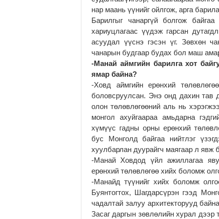
нар маань үүнийг ойлгож, арга барил
Барилгыг чанаргүй болгож байгаа
хариуцлагаас үүдэж гарсан дутагдл
асуудал үүснэ гэсэн үг. Зөвхөн ч
чанарын будгаар будах бол маш ама
-Манай аймгийн барилга хот бай
ямар байна?
-Ховд аймгийн ерөнхий төлөвлөгө
боловсруулсан. Энэ онд дахин тав 
олон төлөвлөгөөний аль нь хэрэгжэ
монгол ахуйгаараа амьдарна гэдги
хүмүүс гадны орны ерөнхий төлөвл
бус Монголд байгаа нийтлэг үзэгд
хуулбарлан дуурайгч маягаар л явж б
-Манай Ховдод үйл ажиллагаа яву
ерөнхий төлөвлөгөө хийх боломж олг
-Манайд түүнийг хийх боломж олг
Буянтогтох, Шагдарсүрэн гээд Монг
чадалтай залуу архитекторууд байна
Засаг даргын зөвлөлийн хурал дээр 