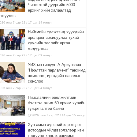
Чингэлтэй дүүргийн 5000
өрхийг хийн халаалтад
лжүүлэв
026 оны 7 сар 22 / 17 цаг 14 минут
Нийгмийн сүлжээнд хүүхдийн
оролцоог зохицуулах тухай
хуулийн төслийг өргөн
мэдүүллээ
026 оны 7 сар 22 / 17 цаг 09 минут
УИХ-ын гишүүн А.Ариунзаяа
“Нээлттэй парламент” танхимд
ажиллаж, иргэдийн саналыг
сонслоо
026 оны 7 сар 22 / 17 цаг 04 минут
Нийслэлийн өвөлжилтийн
бэлтгэл ажил 50 орчим хувийн
гүйцэтгэлтэй байна
2026 оны 7 сар 22 / 14 цаг 15 минут
Хүн амын хүнсний хэрэгцээг
дотоодын үйлдвэрлэлээр нэн
тэргүүнд хангах зарчмыг