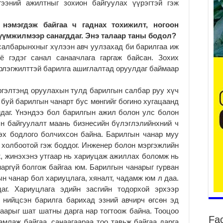
гээний ажилтныг зохион байгуулах үүрэгтэй гэж
 нэмэгдэж байгаа ч гаднах тохижилт, ногоон
үүмжилмээр санагддаг. Энэ талаар таны бодол?
Ер
салбарынхныг хүлээн авч уулзахад би барилгаа иж
су
ё гэдэг санал санаачлага гаргаж байсан. Зохих
ав
рлэгжилттэй барилга ашиглалтад оруулдаг баймаар
2
БҮ
ргэлтэнд оруулахын тулд барилгын салбар руу хүч
ЭД
 буй барилгын чанарт бус мөнгийг богино хугацаанд
ӨР
даг. Үнэндээ бол барилгын ажил болон улс болон
2
эн байгуулалт маань бизнесийн бүлэглэлийнхний ч
26
эх бодлого болчихсон байна. Барилгын чанар муу
су
 холбоотой гэж боддог. Инженер болон мэргэжлийн
су
, жинэхэнэ утгаар нь хариуцаж ажиллах боломж нь
2
наргүй болгож байгаа юм. Барилгын чанарыг гурван
CO
н чанар бол хариуцлага, хяналт, чадамж юм л даа.
тээ
аг. Хариуцлага эдийн засгийн тодорхой эрхээр
ху
д нийцсэн барилга барихад эзний авчирч өгсөн эд
ир
аарыг шат шатны дарга нар тогтоож байна. Тооцоо
2
Fa
 амлаж байгаа, санаагаараа тоо тавьж байгаа дарга