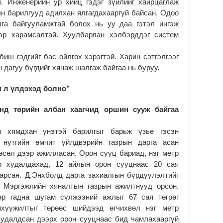
ш. Инженерийн ур хийц гэдэг зүйлийг хайрцаглаж
2
ын барилгууд адилхан ялгагдахааргүй байсан. Одоо
Б.
лга байгууламжтай болох нь уу даа гэтэл ингэж
чи
ээр харамсалтай. Хуулбарлан хэлбэрддэг систем
бо
2
иш гэдгийг бас ойлгох хэрэгтэй. Харин сэтгэлгээг
Ха
дагуу бүгдийг хянаж шалгаж байгаа нь буруу.
за
үр
м л үлдэхэд болно”
2
Ус
анд төрийн албан хаагчид оршин сууж байгаа
ба
сэ
н хямдхан үнэтэй барилгыг барьж үзье гэсэн
га
 нутгийн өмчит үйлдвэрийн газрын дарга асан
2
өсөл дээр ажилласан. Орон сууц бариад, нэг метр
31
өр худалдахад, 12 айлын орон сууцнаас 20 сая
үе
гарсан. Д.Энхболд дарга захиалгын бүрдүүлэлтийг
ба
, Мэргэжлийн хяналтын газрын ажилтнууд орсон.
2
өр гадна шугам сүлжээний ажлыг 67 сая төгрөг
Ая
нхүүжилтыг төрөөс шийдээд өгчихвөл нэг метр
2
 худалдсан дээрх орон сууцнаас бид чамлахааргүй