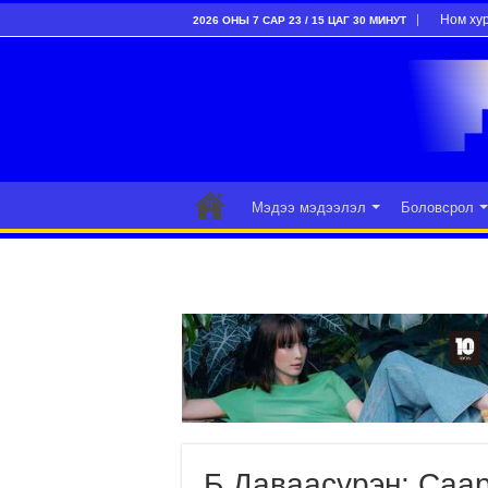
Ном ху
2026 ОНЫ 7 САР 23 / 15 ЦАГ 30 МИНУТ
Мэдээ мэдээлэл
Боловсрол
Б.Даваасүрэн: Саа