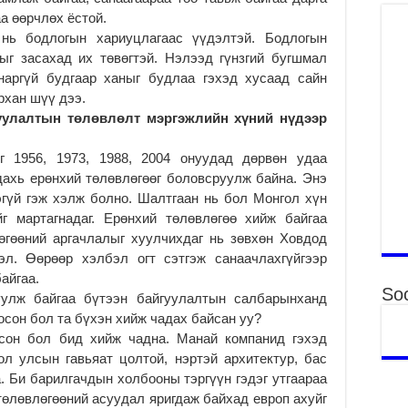
Гэ
аа өөрчлөх ёстой.
ту
 нь бодлогын хариуцлагаас үүдэлтэй. Бодлогын
нэ
ыг засахад их төвөгтэй. Нэлээд гүнзгий бугшмал
2
анаргүй будгаар ханыг будлаа гэхэд хусаад сайн
Б.
рхан шүү дээ.
ор
гуулалтын төлөвлөлт мэргэжлийн хүний нүдээр
2
НИ
өг 1956, 1973, 1988, 2004 онуудад дөрвөн удаа
АЖ
дахь ерөнхий төлөвлөгөөг боловсруулж байна. Энэ
АЖ
эгүй гэж хэлж болно. Шалтгаан нь бол Монгол хүн
ХӨ
йг мартагнадаг. Ерөнхий төлөвлөгөө хийж байгаа
2
өгөөний аргачлалыг хуулчихдаг нь зөвхөн Ховдод
Ба
эл. Өөрөөр хэлбэл огт сэтгэж санаачлахгүйгээр
тэ
айгаа.
ду
Soc
улж байгаа бүтээн байгуулалтын салбарынханд
яв
осон бол та бүхэн хийж чадах байсан уу?
2
осон бол бид хийж чадна. Манай компанид гэхэд
Б.
ол улсын гавьяат цолтой, нэртэй архитектур, бас
аж
. Би барилгачдын холбооны тэргүүн гэдэг утгаараа
уя
төлөвлөгөөний асуудал яригдаж байхад европ ахуйг
2