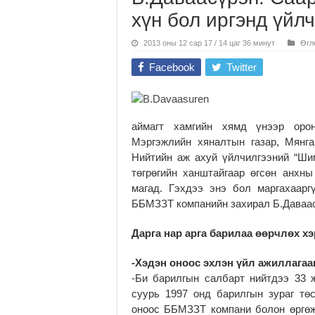
хүн бол иргэнд үйл
2013 оны 12 сар 17 / 14 цаг 36 минут
Өгл
Facebook
Twitter
аймагт хамгийн хямд үнээр оро
Мэргэжлийн хяналтын газар, Мянга
Нийтийн аж ахуй үйлчилгээний “Ши
төгрөгийн ханштайгаар өгсөн анхны
магад. Гэхдээ энэ бол маргахаарг
ББМЗЗТ компанийн захирал Б.Даваас
Дарга нар арга барилаа өөрчлөх хэ
-Хэдэн оноос эхлэн үйл ажиллагаа
-Би барилгын салбарт нийтдээ 33 
суурь 1997 онд барилгын зураг тө
оноос ББМЗЗТ компани болон өргөж