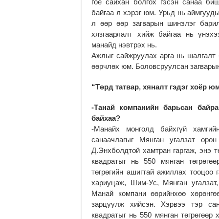
гоё сайхан болгох гэсэн санаа би
байгаа л хэрэг юм. Урьд нь аймгууд
л өөр өөр загварын шинэлэг бари
хязгаарлалт хийж байгаа нь үнэх
манайд нэвтрэх нь.
Ажлыг сайжруулах арга нь шалгалт б
өөрчлөх юм. Боловсруулсан загварын 
“Төрд татвар, хяналт гэдэг хоёр ю
-Танай компанийн барьсан байр
байхаа?
-Манайх монголд байхгүй хамгий
санаачлагыг Мянган угалзат орон
Д.Энхболдтой хамтран гаргаж, энэ т
квадратыг нь 550 мянган төгрөгө
төгрөгийн ашигтай ажиллах тооцоо 
хариуцаж, Шим-Ус, Мянган угалзат
Манай компани өөрийнхөө хөрөнгө
зарцуулж хийсэн. Хэрвээ тэр са
квадратыг нь 550 мянган төгрөгөөр