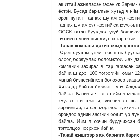
ашигтай ажилласан гэсэн үг. Зарчмы
ёстой. Бусад барилгын хувьд ч ийм 
орон нутагт гаднах шугам сүлжээн
гаднах шугам сүлжээний санхүүжилт
ОССК татан буугдаад үгүй болчихсо
нутгийн өмчид шилжүүлэх гарц бий.
-Танай компани дахин хямд үнэтэй 
-Орон сууцны үнийг доош нь буулга
олоод борлуулах боломжтой. Зах дэ
компаний захирал ч тэр гаргасан з
байна ш дээ. 100 төгрөгийн юмыг 1
манай бизнесийнхэн болохоор заавал
Хятадад байгаа барааны үнэ Ховдод
байгаа. Барилга ч гэсэн ийм л меха
хүүлэх системтэй, үйлчилгээ нь 
зарчимтай, тэгсэн мөртлөө түүхий эд
орондоо эдийн засгийн бодит үр дүн
байгаа. Ийм л орчин бүрдчихсэн б
тогтолцоо ноёрхож байна.
-Танай жишгээр яаж барилга барих 