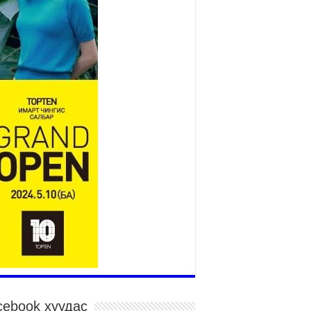
төслийн удирдах хорооны
ээлжит хуралдаан боллоо
2026 оны 7 сар 21 / 16 цаг 43 минут
өнхий сайд Н.Учрал БНХАУ-аас Монгол Улсад
угаа Элчин сайд Шэнь Миньжюанийг хүлээн
ч уулзав
026 оны 7 сар 21 / 16 цаг 39 минут
ГД НАЙРАМДАХ ТАЖИКИСТАН УЛСТАЙ
ИЙН ЗАСГИЙН ХАМТЫН АЖИЛЛАГААГ
ГӨЖҮҮЛНЭ
026 оны 7 сар 21 / 16 цаг 34 минут
,992 суралцагч хотхоны бага сургуульд, 8100
ралцагч төрөлжсөн ахлах сургуульд
ралцана
026 оны 7 сар 21 / 13 цаг 43 минут
P17 хурлын үеэрх замын хөдөлгөөн, нийтийн
врийн зохицуулалт, сургууль, цэцэрлэг, зах,
далдааны төвийн ажиллах хуваарийг гаргаж,
гэдэд мэдээлэхийг үүрэг болголоо
026 оны 7 сар 21 / 11 цаг 59 минут
cebook хуудас