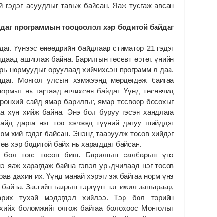
й гэдэг асуудлыг тавьж байсан. Яаж тусгаж авсан
“С
да
лдаг программын тооцоолол хэр бодитой байдаг
ду
2
даг. Үүнээс өнөөдрийн байдлаар стиматор 21 гэдэг
Мо
гдаад ашиглаж байна. Барилгын төсөвт өртөг, үнийн
бү
урь нормуудыг оруулаад хийчихсэн программ л даа.
ни
йдаг. Монгол улсын хэмжээнд мөрдөгдөж байгаа
2
ормыг нь гаргаад өгчихсөн байдаг. Үүнд төсөвчид
Тө
Ерөнхий сайд ямар барилгыг, ямар төсвөөр босохыг
то
а хүн хийж байна. Энэ бол буруу гэсэн хандлага
2
айд дарга нэг тоо хэлээд түүний дагуу шийддэг
“Э
 юм хий гэдэг байсан. Энэнд тааруулж төсөв хийдэг
хө
сөв хэр бодитой байх нь харагддаг байсан.
2
в бол төгс төсөв биш. Барилгын салбарын үнэ
э яаж харагдаж байна гэвэл урьдчилаад нэг төсөв
“Ж
урав дахин их. Үүнд манай хэрэглэж байгаа норм үнэ
2
 байна. Засгийн газрын тэргүүн нэг ижил загвараар,
Б.
барих тухай мэдэгдэл хийлээ. Тэр бол төрийн
за
 хийх боломжийг олгож байгаа болохоос Монголыг
за