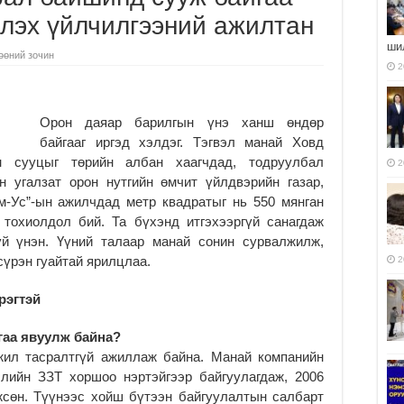
члэх үйлчилгээний ажилтан
ши
өөний зочин
2
Орон даяар барилгын үнэ ханш өндөр
байгааг иргэд хэлдэг. Тэгвэл манай Ховд
н сууцыг төрийн албан хаагчдад, тодруулбал
2
н угалзат орон нутгийн өмчит үйлдвэрийн газар,
м-Ус”-ын ажилчдад метр квадратыг нь 550 мянган
 тохиолдол бий. Та бүхэнд итгэхээргүй санагдаж
үй үнэн. Үүний талаар манай сонин сурвалжилж,
үрэн гуайтай ярилцлаа.
2
рэгтэй
гаа явуулж байна?
жил тасралтгүй ажиллаж байна. Манай компанийн
слийн ЗЗТ хоршоо нэртэйгээр байгуулагдаж, 2006
сөн. Түүнээс хойш бүтээн байгуулалтын салбарт