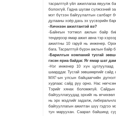
тасралтгүй үйл ажиллагаа явуулж ба
болохгүй. Гадна шугам сүлжээний за
мэт бүтээн байгуулалтын салбарт б
дулааны хоёр дахь эх үүсвэрийн бар
-Хичнээн ажилтантэй вэ?
-Байнгын тогтмол ажлын байр бий
тендерээр ямар ажил авна тэр хэрээ
ажилтны 10 гаруй нь инженер. Оро
бага. Тасралтгүй бүрэн ажлын байр б
-Барилгын компаний тусгай зөвш
гэсэн яриа байдаг. Яг ямар шат д
-Нэг инженер 10 хүн цуглуулаад 
шаарддаг. Тусгай зөвшөөрлийг сайд 
МХГ-ын улсын байцаагчийн дүгнэлт
хурлаас сайд руу орно. Нас нөгчсө
Тэрийг хянах боломжгүй. Сайдын
байгууллагуудад эрхийг нь өгчихвөл 
нь эрх мэдлийг задалж, либеральчла
байгууллагын ажилтан шүү гэдгээ мэ
тун маруухан. Саарал байшинд су