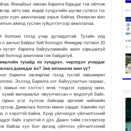
йгаа. Манайхыг зөвхөн барилга барьдаг гэж ойлгож
всар, авто зам, өндөр хүчдэлийн шугам сүлжээ гэх
2
үрэн хүрч ажиллахаар зорьж байгаа. Өнгөрсөн жил
илгын ажилд туслан гүйцэтгэгчээр ажиллалаа.
 болгоно гэхэд учир дутагдалтай. Тухайн үед
хэ
р л ажлын байрыг бий болгодог. Өнөөдөр тогтмол 20
2
н нутагт барилга байгууламжийн ажил харьцангуй
ий болгоод ажиллана гэж байдаггүй.
өөрлийн тухайд их хүндрэл, чирэгдэл учирдаг
амжлага дамждаг вэ? Зөв механизм мөн үү?
нэг барилга засварлая гэхэд тусгай зөвшөөрөл
ху
олгоно. Эхлээд Барилга хот байгуулалтын газраас,
аж
, яамын нэг хэлтэст өгнө, тэндээс хуралд орно,
2
н хүний материалыг явуулчихсан ч мэдэхгүй байх.
 гарын үсэг хүлээж байхаар иргэний нийгмийн
зүгээр. Дамжлага болгон мөнгө хардаг. Хамгийн гол
х л хэрэгтэй байна. Хүнд үйлчилдэг үйлчилгээний
ддэг байх хэрэгтэй л дээ. Даанч тийм сэхээрлээр
2
уж байгаа хүн бол иргэнд үйлчлэх үйлчилгээний