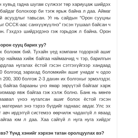
н хувьд гадна шугам сүлжээг төр хариуцаж шийдэх
байдаг болохоор би тэгж ярьж байна л даа. Аймаг
ий асуудлыг тавьсан. Уг нь сайдын “Орон сууцны
ыг ОССК-аас санхүүжүүлнэ” гэсэн тушаал байсан ч
н. Гэхдээ шийдэгдэнэ гэж горьдож л байна. Орон
орон сууц барих уу?
х боломж бий. Тухайн үед компани тодорхой ашиг
эр наймаа хийж байгаа наймаачид ч тэр, барилгын
ардлаа нугалах ёстой гэсэн сэтгэхүйгээр хандаад
20 болгоод зарахад боломжийн ашиг унадаг ч одоо
 200, 300 болгож 2-3 дахин их болгохыг эрмэлздэг.
 байгаа барааны үнэ ямар зөрүүтэй байгааг харж
низмаар явж байгаа гэж хэлж болно. Банк нь мөнгө
заавал үнээ нугалсан ашиг болох ёстой гэсэн
 материал энэ тэрээ бүгдийг гаднаас авдаг. Улс эх
г авч ирдэггүй системээ өөрчилж чадахгүй л яваад
айгаа юм л даа. Хаа сайгүй л нуга нуга хийдэг
вэ? Үүнд хэнийг хэрхэн татан оролцуулах вэ?