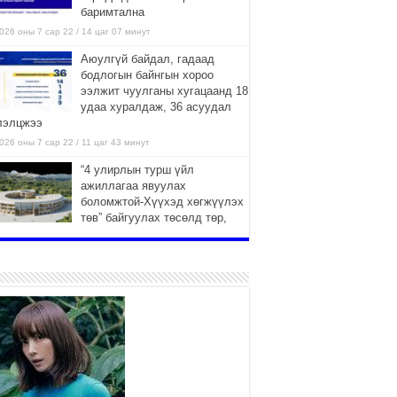
баримтална
026 оны 7 сар 22 / 14 цаг 07 минут
Аюулгүй байдал, гадаад
бодлогын байнгын хороо
ээлжит чуулганы хугацаанд 18
удаа хуралдаж, 36 асуудал
лэлцжээ
026 оны 7 сар 22 / 11 цаг 43 минут
“4 улирлын турш үйл
ажиллагаа явуулах
боломжтой-Хүүхэд хөгжүүлэх
төв” байгуулах төсөлд төр,
вийн хэвшлийн түншлэлийн хүрээнд хамтран
иллахыг урьж байна
026 оны 7 сар 22 / 9 цаг 28 минут
Б.Пүрэвдагва: “Урт цагаан”-ыг
залуучууд чөлөөт цагаа
өнгөрүүлдэг, жуулчид зорьж
ирдэг цэг болгоно
026 оны 7 сар 21 / 16 цаг 47 минут
Тусгай замын автобус /BRT/