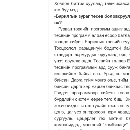
Ховдод битгий хуулаад тавьчихааса
юм бүү мэд.
-Барилгын зураг төсөв боловсруу
вэ?
– Гурван төрлийн программ ашиглагд
төсвийн программ албан ёсоор батла
тооцоо хийдэг. Барилгын төсвийн су
Тооцоолол харьцангуй бодитой ба
стандарт нормуудыг оруулаад орц н
үнээ оруулж өгдөг. Төсвийн талаар 
төсвийн программын ард сууж байга
илэрхийлж байна лээ. Урьд нь ман
байсан. Дарга тийм мөнгө өгье, тийм
байсан. Дарга хэр мэргэн байхаас тө
Гэхдээ программаар хийсэн төсө
бүрдлийн систем өөрөө төгс биш. Эн
зохиочихдог, гэтэл тухайн төсөв нь г
цэнэ, цаг үеэ өнгөрөөсөн норм яваад
сургууль, цэцэрлэг гэх мэтийг 
компаниудад мөнгөний “комбинаци”