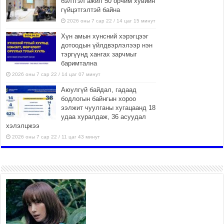
бэлтгэл ажил 50 орчим хувийн
гүйцэтгэлтэй байна
2026 оны 7 сар 22 / 14 цаг 15 минут
Хүн амын хүнсний хэрэгцээг
дотоодын үйлдвэрлэлээр нэн
тэргүүнд хангах зарчмыг
баримтална
2026 оны 7 сар 22 / 14 цаг 07 минут
Аюулгүй байдал, гадаад
бодлогын байнгын хороо
ээлжит чуулганы хугацаанд 18
удаа хуралдаж, 36 асуудал
хэлэлцжээ
2026 оны 7 сар 22 / 11 цаг 43 минут
“4 улирлын турш үйл
ажиллагаа явуулах
боломжтой-Хүүхэд хөгжүүлэх
төв” байгуулах төсөлд төр,
хувийн хэвшлийн түншлэлийн хүрээнд хамтран
ажиллахыг урьж байна
2026 оны 7 сар 22 / 9 цаг 28 минут
Б.Пүрэвдагва: “Урт цагаан”-ыг залуучууд чөлөөт