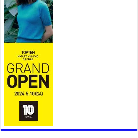
цагаа өнгөрүүлдэг, жуулчид зорьж ирдэг цэг
болгоно
2026 оны 7 сар 21 / 16 цаг 47 минут
Тусгай замын автобус /BRT/ төслийн удирдах
хорооны ээлжит хуралдаан боллоо
2026 оны 7 сар 21 / 16 цаг 43 минут
Ерөнхий сайд Н.Учрал БНХАУ-аас Монгол Улсад
суугаа Элчин сайд Шэнь Миньжюанийг хүлээн
авч уулзав
2026 оны 7 сар 21 / 16 цаг 39 минут
БҮГД НАЙРАМДАХ ТАЖИКИСТАН УЛСТАЙ
ЭДИЙН ЗАСГИЙН ХАМТЫН АЖИЛЛАГААГ
ӨРГӨЖҮҮЛНЭ
2026 оны 7 сар 21 / 16 цаг 34 минут
26,992 суралцагч хотхоны бага сургуульд, 8100
суралцагч төрөлжсөн ахлах сургуульд
суралцана
2026 оны 7 сар 21 / 13 цаг 43 минут
COP17 хурлын үеэрх замын хөдөлгөөн, нийтийн
тээврийн зохицуулалт, сургууль, цэцэрлэг, зах,