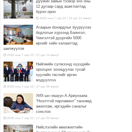
Дүүжин замын тээвэр энэ оны
12 дугаар сард ашиглалтад
бүрэн орно
2026 оны 7 сар 23 / 10 цаг 21 минут
Агаарын бохирдлыг бууруулах
бодлогын хүрээнд Баянгол,
Чингэлтэй дүүргийн 5000
өрхийг хийн халаалтад
шилжүүлэв
2026 оны 7 сар 22 / 17 цаг 14 минут
Нийгмийн сүлжээнд хүүхдийн
оролцоог зохицуулах тухай
хуулийн төслийг өргөн
мэдүүллээ
2026 оны 7 сар 22 / 17 цаг 09 минут
УИХ-ын гишүүн А.Ариунзаяа
“Нээлттэй парламент” танхимд
ажиллаж, иргэдийн саналыг
сонслоо
2026 оны 7 сар 22 / 17 цаг 04 минут
Нийслэлийн өвөлжилтийн