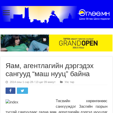
Яам, агентлагийн дэргэдэх
сангууд “маш нууц” байна
2014 оны 1 сар 28 / 13 цаг 09 минут
Улс төр
Төсвийн хөрөнгөнөөс
санхүүждэг Засгийн газрын
тусгай сангуудаас гадна яам, агентлагийн дэргэд нууцлаг