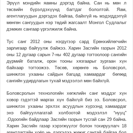
Эрүүл мэндийн яамны дэргэд байна. Сан нь мөн л
төсвийн бүрэлдэхүүнд багтдаг бололтой. Яам,
агентлагуудын дэргэдэх байгаа, байхгүй нь мэдэгддэггүй
мөнгөн сангуудын нэр төдий жагсаалт Монгол Судлалыг
дэмжих сангаар үргэлжилж байна.
Тус санг 2012 оны нэгдүгээр сард Ерөнхийлөгчийн
зарлигаар байгуулж байжээ. Харин Засгийн газрын 2012
оны 12 дугаар сарын 7-ны 402 дугаар тогтоолоор сангийн
дүрмийг баталж, орон тооны хязгаарыг зургаан хүн
байхаар тогтоожээ. Төсөв, хөрөнгө нь Боловсрол,
шинжлэх ухааны сайдын багцад хамаардаг бөгөөд
сангийн удирдлагын тухай мэдээлэл мөн байхгүй.
Боловсролын технологийн хөгжлийн санг мэддэг хүн
ховор гэдэгтэй маргах хүн байхгүй биз ээ. Боловсрол,
шинжлэх ухааны эрхлэх асуудлын хүрээнд хамаардаг
энэ байгууллагатай холбоотой мэдээлэл “нууц”
.Одоогийн байдлаар Засгийн газрын тусгай сан 29 байна.
Харин Засгийн газар хэрэгжүүлэг болон тохируулагч 18
агентлагтайн хоёр нь дэргэдээ жижиг сантай байгаа бол