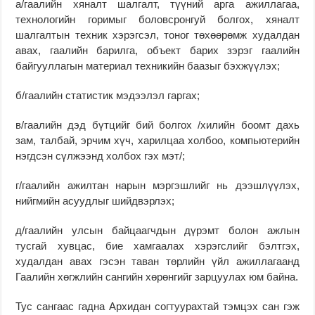
а/гаалийн хяналт шалгалт, түүний арга ажиллагаа,
технологийн горимыг боловсронгуй болгох, хяналт
шалгалтын техник хэрэгсэл, тоног төхөөрөмж худалдан
авах, гаалийн барилга, объект барих зэрэг гаалийн
байгууллагын материал техникийн баазыг бэхжүүлэх;
б/гаалийн статистик мэдээлэл гаргах;
в/гаалийн дэд бүтцийг бий болгох /хилийн боомт дахь
зам, талбай, эрчим хүч, харилцаа холбоо, компьютерийн
нэгдсэн сүлжээнд холбох гэх мэт/;
г/гаалийн ажилтан нарын мэргэшлийг нь дээшлүүлэх,
нийгмийн асуудлыг шийдвэрлэх;
д/гаалийн улсын байцаагчдын дүрэмт болон ажлын
тусгай хувцас, бие хамгаалах хэрэгслийг бэлтгэх,
худалдан авах гэсэн таван төрлийн үйл ажиллагаанд
Гаалийн хөгжлийн сангийн хөрөнгийг зарцуулах юм байна.
Тус сангаас гадна Архидан согтуурахтай тэмцэх сан гэж