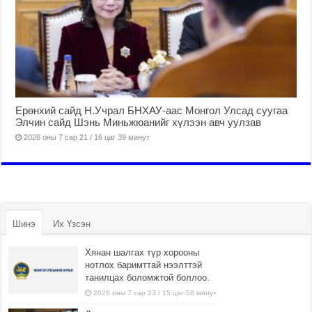
Ерөнхий сайд Н.Учрал БНХАУ-аас Монгол Улсад суугаа
Элчин сайд Шэнь Миньжюанийг хүлээн авч уулзав
2026 оны 7 сар 21 / 16 цаг 39 минут
Шинэ
Их Үзсэн
Хянан шалгах түр хорооны
нотлох баримттай нээлттэй
танилцах боломжтой боллоо.
2026 оны 7 сар 23 / 15 цаг 58 минут