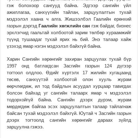
гэж болохоор сангууд байна. Эдгээр сангийн үйл
ажиллагаа, санхүүгийн тайлан, зарцуулалтын тухай
мэдээлэл хаана ч алга. Жишээлбэл Гаалийн ерөнхий
газрын дэргэд
Гаалийн хөгжлийн сан
гэж байдаг, бизнес
эрхлэгчид гаальтай холбоотой зарим төлбөр хураамжийг
түүнд тушаадаг тухай ярих нь бий. Энэ талаар хайж
үзэхэд ямар нэгэн мэдээлэл байхгүй байна.
Харин Сангийн хөрөнгийг захиран зарцуулах тухай бүр
1997 онд батлагдсан Засгийн газрын 124 дүгээр
тогтоол олдлоо. Өдийг хүртэлх 17 жилийн хугацаанд
төсөв, санхүүтэй холбоотой олон хууль журам
өөрчлөгдөж, ил тод байдлын асуудал хурцаар тавигдах
болсон байхад уг сангийн талаарх ямар ч мэдээлэл
тодорхойгүй байна. Сангийн дээрх дүрэм, журам
мөрдөгдөж байгаа эсэх зарцуулалтын талаар тайлагнаж
байсан тухай мэдээлэл байхгүй. Юутай ч Засгийн газрын
дээрх тогтоолд сангийн хөрөнгийг дараах зүйлд
зарцуулна гэжээ.