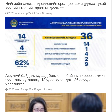
Нийгмийн сүлжээнд хүүхдийн оролцоог зохицуулах тухай
хуулийн төслийг өргөн мэдүүллээ
2026 оны 7 сар 22 / 17 цаг 09 минут
Аюулгүй байдал, гадаад бодлогын байнгын хороо ээлжит
чуулганы хугацаанд 18 удаа хуралдаж, 36 асуудал
хэлэлцжээ
2026 оны 7 сар 22 / 11 цаг 43 минут