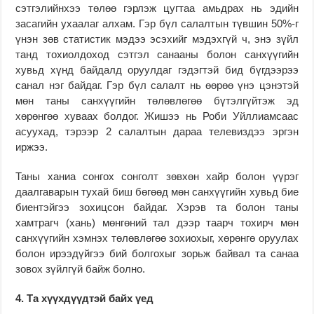
сэтгэлийнхээ төлөө гэрлэж цугтаа амьдрах нь эдийн
засагийн ухаалаг алхам. Гэр бүл салалтын түвшин 50%-г
үнэн зөв статистик мэдээ эсэхийг мэдэхгүй ч, энэ зүйл
танд тохиолдоход сэтгэл санааны болон санхүүгийн
хувьд хүнд байдалд оруулдаг гэдэгтэй бид бүгдээрээ
санал нэг байдаг. Гэр бүл салалт нь өөрөө үнэ цэнэтэй
мөн таны санхүүгийн төлөвлөгөө бүтэлгүйтэж эд
хөрөнгөө хуваах болдог. Жишээ нь Роби Уйллиамсаас
асуухад, тэрээр 2 салалтын дараа телевиздээ эргэн
иржээ.
Таны ханиа сонгох сонголт зөвхөн хайр болон үүрэг
даалгаварын тухай биш бөгөөд мөн санхүүгийн хувьд бие
биентэйгээ зохицсон байдаг. Хэрэв та болон таны
хамтрагч (хань) мөнгөний тал дээр таарч тохирч мөн
санхүүгийн хэмнэх төлөвлөгөө зохиохыг, хөрөнгө оруулах
болон ирээдүйгээ бий болгохыг зорьж байвал та санаа
зовох зүйлгүй байж болно.
4. Та хүүхдүүдтэй байх үед