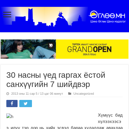
30 насны үед гаргах ёстой
санхүүгийн 7 шийдвэр
2013 оны 11 сар 5 / 13 цаг 06 минут
Uncategorized
Хүмүүс бид
хүлээхээсэ
э илүү тэр дор нь хийх эсвэл бараа худалдаж авахдаа