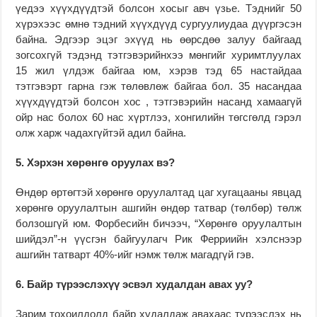
үедээ хүүхдүүдтэй болсон хосыг авч үзье. Тэднийг 50
хүрэхээс өмнө тэдний хүүхдүүд сургуулиудаа дүүргэсэн
байна. Эдгээр эцэг эхүүд нь өөрсдөө залуу байгаад
зогсохгүй тэдэнд тэтгэвэрийнхээ мөнгийг хуримтлуулах
15 жил үлдэж байгаа юм, хэрэв тэд 65 настайдаа
тэтгэвэрт гарна гэж төлөвлөж байгаа бол. 35 насандаа
хүүхдүүдтэй болсон хос , тэтгэвэрийн насанд хамаагүй
ойр нас болох 60 нас хүртлээ, хонгилийн төгсгөлд гэрэл
олж харж чадахгүйтэй адил байна.
5. Хэрхэн хөрөнгө оруулах вэ?
Өндөр өртөгтэй хөрөнгө оруулалтад цаг хугацааны явцад
хөрөнгө оруулалтын ашгийн өндөр татвар (төлбөр) төлж
болзошгүй юм. Форбесийн бичээч, “Хөрөнгө оруулалтын
шийдэл”-н үүсгэн байгуулагч Рик Ферриийн хэлснээр
ашгийн татварт 40%-ийг нэмж төлж магадгүй гэв.
6. Байр түрээслэхүү эсвэл худалдан авах уу?
Зарим тохоилдолд байр худалдаж авахаас түрээслэх нь