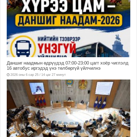
Даншиг наадмын өдрүүдэд 07:00-23:00 цагт хоёр чиглэлд
16 автобус иргэдэд үнэ төлбөргүй үйлчилнэ
2026 оны 6 сар 25 / 14 цаг 27 минут