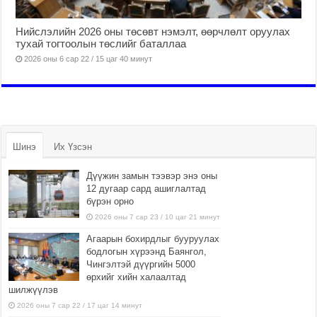
Нийслэлийн 2026 оны төсөвт нэмэлт, өөрчлөлт оруулах
тухай тогтоолын төслийг баталлаа
2026 оны 6 сар 22 / 15 цаг 40 минут
Шинэ
Их Үзсэн
Дүүжин замын тээвэр энэ оны
12 дугаар сард ашиглалтад
бүрэн орно
2026 оны 7 сар 23 / 10 цаг 21 минут
Агаарын бохирдлыг бууруулах
бодлогын хүрээнд Баянгол,
Чингэлтэй дүүргийн 5000
өрхийг хийн халаалтад
шилжүүлэв
2026 оны 7 сар 22 / 17 цаг 14 минут