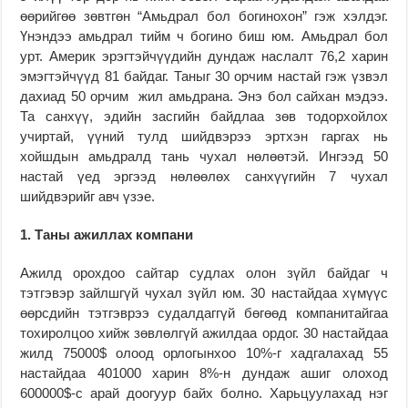
өөрийгөө зөвтгөн “Амьдрал бол богинохон” гэж хэлдэг.
Үнэндээ амьдрал тийм ч богино биш юм. Амьдрал бол
урт. Америк эрэгтэйчүүдийн дундаж наслалт 76,2 харин
эмэгтэйчүүд 81 байдаг. Таныг 30 орчим настай гэж үзвэл
дахиад 50 орчим жил амьдрана. Энэ бол сайхан мэдээ.
Та санхүү, эдийн засгийн байдлаа зөв тодорхойлох
учиртай, үүний тулд шийдвэрээ эртхэн гаргах нь
хойшдын амьдралд тань чухал нөлөөтэй. Ингээд 50
настай үед эргээд нөлөөлөх санхүүгийн 7 чухал
шийдвэрийг авч үзэе.
1. Таны ажиллах компани
Ажилд орохдоо сайтар судлах олон зүйл байдаг ч
тэтгэвэр зайлшгүй чухал зүйл юм. 30 настайдаа хүмүүс
өөрсдийн тэтгэврээ судалдаггүй бөгөөд компанитайгаа
тохиролцоо хийж зөвлөлгүй ажилдаа ордог. 30 настайдаа
жилд 75000$ олоод орлогынхоо 10%-г хадгалахад 55
настайдаа 401000 харин 8%-н дундаж ашиг олоход
600000$-с арай доогуур байх болно. Харьцуулахад нэг