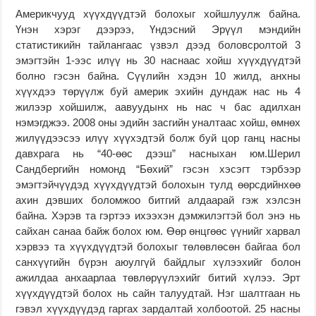
Америкчууд хүүхдүүдтэй болохыг хойшлуулж байна.
Үнэн хэрэг дээрээ, Үндэсний Эрүүл мэндийн
статистикийн тайлангаас үзвэл дээд боловсролтой 3
эмэгтэйн 1-ээс илүү нь 30 наснаас хойш хүүхдүүдтэй
болно гэсэн байна. Сүүлийн хэдэн 10 жилд, анхны
хүүхдээ төрүүлж буй америк эхийн дундаж нас нь 4
жилээр хойшилж, аавуудынх нь нас ч бас адилхан
нэмэгджээ. 2008 оны эдийн засгийн уналтаас хойш, өмнөх
жилүүдээсээ илүү хүүхэдтэй болж буй цор ганц насны
давхрага нь “40-өөс дээш” насныхан юм.Шерил
Сандбергийн номонд “Бөхий” гэсэн хэсэгт тэрбээр
эмэгтэйчүүдэд хүүхдүүдтэй болохын тулд өөрсдийнхөө
ахин дэвших боломжоо битгий алдаарай гэж хэлсэн
байна. Хэрэв та гэртээ ихээхэн дэмжилэгтэй бол энэ нь
сайхан санаа байж болох юм. Өөр өнцгөөс үүнийг харвал
хэрвээ та хүүхдүүдтэй болохыг төлөвлөсөн байгаа бол
санхүүгийн бүрэн аюулгүй байдлыг хүлээхийг болон
ажилдаа анхаарлаа төвлөрүүлэхийг битий хүлээ. Эрт
хүүхдүүдтэй болох нь сайн талуудтай. Нэг шалтгаан нь
гэвэл хүүхдүүдэд гаргах зардалтай холбоотой. 25 насны