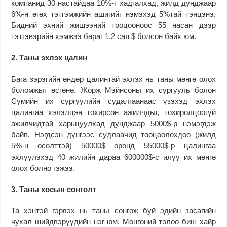
компанид 30 настайдаа 10%-г хадгалхад, жилд дунджаар
6%-н өгөх тэтгэмжийн ашигийг нэмэхэд 5%тай тэнцэнэ.
Бидний эхний жишээний тооцооноос 55 насан дээр
тэтгэвэрийн хэмжээ бараг 1,2 сая $ болсон байх юм.
2. Таны эхлэх цалин
Бага зэрэгийн өндөр цалинтай эхлэх нь таны мөнгө олох
боломжыг өсгөнө. Жорж Мэйнсоны их сургууль болон
Сүмийн их сургуулийн судалгаанаас үзэхэд эхлэх
цалингаа хэлэлцэн тохирсон ажилчдыг, тохиролцоогүй
ажилчидтай харьцуулхад дунджаар 5000$-р нэмэгдэж
байв. Нэгдсэн дүнгээс судлаачид тооцоолохдоо (жилд
5%-н өсөлттэй) 50000$ оронд 55000$-р цалингаа
эхлүүлэхэд 40 жилийн дараа 600000$-с илүү их мөнгө
олох болно гэжээ.
3. Таны хосын сонголт
Та хэнтэй гэрлэх нь таны сонгож буй эдийн засагийн
чухал шийдвэрүүдийн нэг юм. Мөнгөний төлөө биш хайр