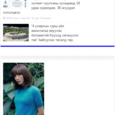
ээлжит чуулганы хугацаанд 18
удаа хуралдаж, 36 асуудал
хэлэлцжээ
2026 оны 7 сар 22 / 11 цаг 43 минут
“4 улирлын турш үйл
ажиллагаа явуулах
боломжтой-Хүүхэд хөгжүүлэх
төв” байгуулах төсөлд төр,
хувийн хэвшлийн түншлэлийн хүрээнд хамтран
ажиллахыг урьж байна
2026 оны 7 сар 22 / 9 цаг 28 минут
Б.Пүрэвдагва: “Урт цагаан”-ыг
залуучууд чөлөөт цагаа
өнгөрүүлдэг, жуулчид зорьж
ирдэг цэг болгоно
2026 оны 7 сар 21 / 16 цаг 47 минут
Тусгай замын автобус /BRT/ төслийн удирдах
хорооны ээлжит хуралдаан боллоо
2026 оны 7 сар 21 / 16 цаг 43 минут
Ерөнхий сайд Н.Учрал БНХАУ-аас Монгол Улсад
суугаа Элчин сайд Шэнь Миньжюанийг хүлээн