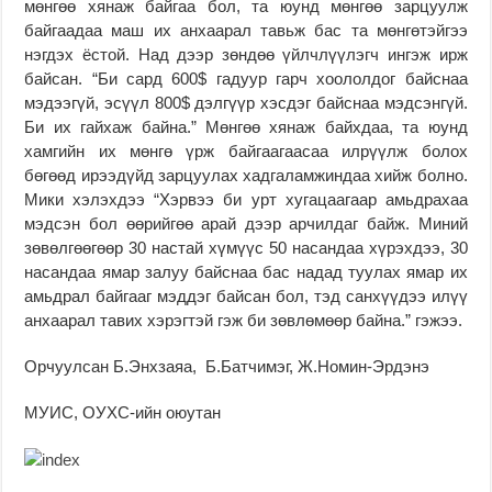
мөнгөө хянаж байгаа бол, та юунд мөнгөө зарцуулж
байгаадаа маш их анхаарал тавьж бас та мөнгөтэйгээ
нэгдэх ёстой. Над дээр зөндөө үйлчлүүлэгч ингэж ирж
байсан. “Би сард 600$ гадуур гарч хоололдог байснаа
мэдээгүй, эсүүл 800$ дэлгүүр хэсдэг байснаа мэдсэнгүй.
Би их гайхаж байна.” Мөнгөө хянаж байхдаа, та юунд
хамгийн их мөнгө үрж байгаагаасаа илрүүлж болох
бөгөөд ирээдүйд зарцуулах хадгаламжиндаа хийж болно.
Мики хэлэхдээ “Хэрвээ би урт хугацаагаар амьдрахаа
мэдсэн бол өөрийгөө арай дээр арчилдаг байж. Миний
зөвөлгөөгөөр 30 настай хүмүүс 50 насандаа хүрэхдээ, 30
насандаа ямар залуу байснаа бас надад туулах ямар их
амьдрал байгааг мэддэг байсан бол, тэд санхүүдээ илүү
анхаарал тавих хэрэгтэй гэж би зөвлөмөөр байна.” гэжээ.
Орчуулсан Б.Энхзаяа, Б.Батчимэг, Ж.Номин-Эрдэнэ
МУИС, ОУХС-ийн оюутан