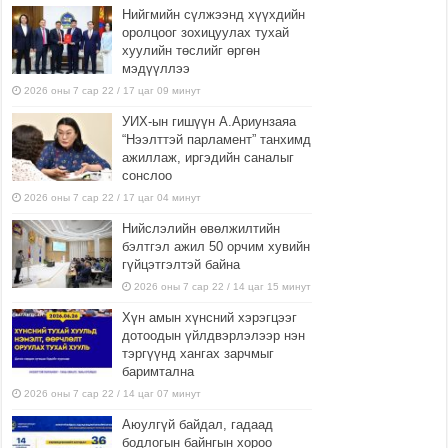
Нийгмийн сүлжээнд хүүхдийн
оролцоог зохицуулах тухай
хуулийн төслийг өргөн
мэдүүллээ
2026 оны 7 сар 22 / 17 цаг 09 минут
УИХ-ын гишүүн А.Ариунзаяа
“Нээлттэй парламент” танхимд
ажиллаж, иргэдийн саналыг
сонслоо
2026 оны 7 сар 22 / 17 цаг 04 минут
Нийслэлийн өвөлжилтийн
бэлтгэл ажил 50 орчим хувийн
гүйцэтгэлтэй байна
2026 оны 7 сар 22 / 14 цаг 15 минут
Хүн амын хүнсний хэрэгцээг
дотоодын үйлдвэрлэлээр нэн
тэргүүнд хангах зарчмыг
баримтална
2026 оны 7 сар 22 / 14 цаг 07 минут
Аюулгүй байдал, гадаад
бодлогын байнгын хороо