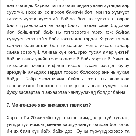
дээр байдаг. Хэрвээ та тэр байшиндаа удаан хугацаагаар
суухгүй, нээх их сонирхол байхгүй бол, мөн та хүмүүст
түрээслүүлэх хүсэлгүй байгаа бол та зүгээр л өөрөө
байр түрээслэсэн нь дээр байх. Гэхдээ сайн бодохын
бол байшинтай байх нь тэтгэвэртэй гарах гэж байгаа
хүмүүст хэрэгтэй ч байх тохиолдол гардаг. Хэрвээ та аль
хэдийн байшинтай бол түрээсний мөнгө ихсэх талаар
санаа зовохгүй. Аливаа хүн хөгширөх тусам ямар үнэтэй
байшин авах үнийн төлөвлөгөөтэй байх хэрэгтэй. Учир нь
түрээсийн мөнгө инфляц ихсэх тусам ихсдэг буюу
ирээдүйн амьдрах зардал тооцох болохоор энэ нь чухал
байдаг. Байр эзэмшигчид байрны зээл нь яваандаа
төлөгдчихдөг болохоор тэтгэвэртэй гарсан хүмүүс такс
буюу засвартаа л анхаарлаа хандуулахад болдог байна.
7. Мөнгөндөө яаж анхаарал тавих вэ?
Хэрвээ би 20 жилийн турш кофе, хямд, хэрэггүй хувцас,
уншдаггүй номонд мөнгөө зарцуулаагүй байсан бол одоо
би их баян хүн байх байж дээ. Юуны түрүүнд хэрвээ та