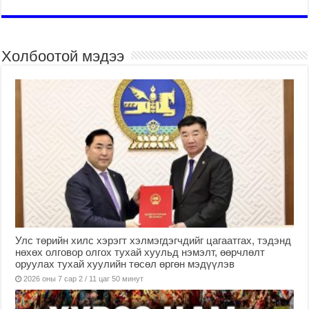
Холбоотой мэдээ
Улс төрийн хилс хэрэгт хэлмэгдэгчдийг цагаатгах, тэдэнд
нөхөх олговор олгох тухай хуульд нэмэлт, өөрчлөлт
оруулах тухай хуулийн төсөл өргөн мэдүүлэв
2026 оны 7 сар 2 / 11 цаг 50 минут