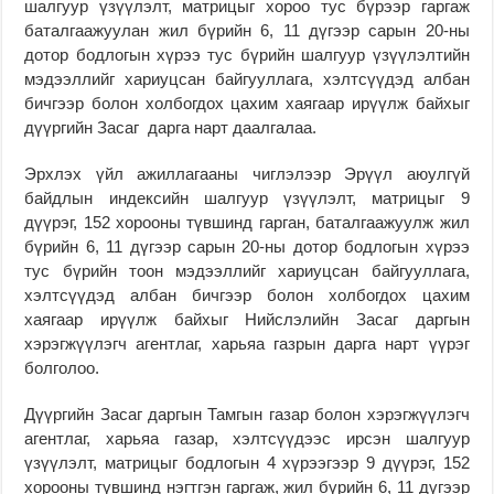
шалгуур үзүүлэлт, матрицыг хороо тус бүрээр гаргаж
баталгаажуулан жил бүрийн 6, 11 дүгээр сарын 20-ны
дотор бодлогын хүрээ тус бүрийн шалгуур үзүүлэлтийн
мэдээллийг хариуцсан байгууллага, хэлтсүүдэд албан
бичгээр болон холбогдох цахим хаягаар ирүүлж байхыг
дүүргийн Засаг дарга нарт даалгалаа.
Эрхлэх үйл ажиллагааны чиглэлээр Эрүүл аюулгүй
байдлын индексийн шалгуур үзүүлэлт, матрицыг 9
дүүрэг, 152 хорооны түвшинд гарган, баталгаажуулж жил
бүрийн 6, 11 дүгээр сарын 20-ны дотор бодлогын хүрээ
тус бүрийн тоон мэдээллийг хариуцсан байгууллага,
хэлтсүүдэд албан бичгээр болон холбогдох цахим
хаягаар ирүүлж байхыг Нийслэлийн Засаг даргын
хэрэгжүүлэгч агентлаг, харьяа газрын дарга нарт үүрэг
болголоо.
Дүүргийн Засаг даргын Тамгын газар болон хэрэгжүүлэгч
агентлаг, харьяа газар, хэлтсүүдээс ирсэн шалгуур
үзүүлэлт, матрицыг бодлогын 4 хүрээгээр 9 дүүрэг, 152
хорооны түвшинд нэгтгэн гаргаж, жил бүрийн 6, 11 дүгээр