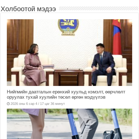
Холбоотой мэдээ
Нийгмийн даатгалын ерөнхий хуульд нэмэлт, өөрчлөлт
оруулах тухай хуулийн төсөл өргөн мэдүүлэв
2026 оны 6 сар 4 / 17 цаг 36 минут