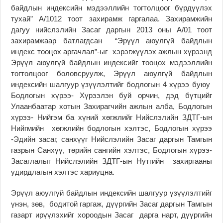
байдлын индексийн мэдээллийн тогтолцоог бүрдүүлэх
тухай” А/1012 тоот захирамж гаргалаа. Захирамжийн
дагуу нийслэлийн Засаг даргын 2013 оны А/01 тоот
захирамжаар батлагдсан “Эрүүл аюулгүй байдлын
индекс тооцох аргачлал”-ыг хэрэгжүүлэх ажлын хүрээнд
Эрүүл аюулгүй байдлын индексийг тооцох мэдээллийн
тогтолцоог боловсруулж, Эрүүл аюулгүй байдлын
индексийн шалгуур үзүүлэлтийг бодлогын 4 хүрээ буюу
Бодлогын хүрээ- Хүрээлэн буй орчин, дэд бүтцийг
Улаанбаатар хотын Захирагчийн ажлын алба, Бодлогын
хүрээ- Нийгэм ба хүний хөгжлийг Нийслэлийн ЗДТГ-ын
Нийгмийн хөгжлийн бодлогын хэлтэс, Бодлогын хүрээ
-Эдийн засаг, санхүүг Нийслэлийн Засаг даргын Тамгын
газрын Санхүү, төрийн сангийн хэлтэс, Бодлогын хүрээ-
Засаглалыг Нийслэлийн ЗДТГ-ын Нутгийн захиргааны
удирдлагын хэлтэс хариуцна.
Эрүүл аюулгүй байдлын индексийн шалгуур үзүүлэлтийг
үнэн, зөв, бодитой гаргаж, дүүргийн Засаг даргын Тамгын
газарт ирүүлэхийг хороодын Засаг дарга нарт, дүүргийн