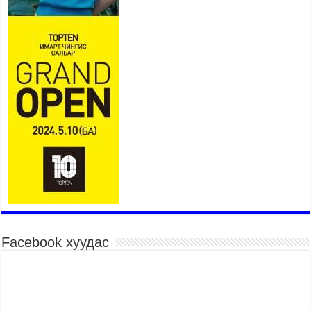
2026 оны 7 сар 21 / 16 цаг 43 минут
Ерөнхий сайд Н.Учрал БНХАУ-аас Монгол Улсад
суугаа Элчин сайд Шэнь Миньжюанийг хүлээн
авч уулзав
2026 оны 7 сар 21 / 16 цаг 39 минут
БҮГД НАЙРАМДАХ ТАЖИКИСТАН УЛСТАЙ
ЭДИЙН ЗАСГИЙН ХАМТЫН АЖИЛЛАГААГ
ӨРГӨЖҮҮЛНЭ
2026 оны 7 сар 21 / 16 цаг 34 минут
26,992 суралцагч хотхоны бага сургуульд, 8100
суралцагч төрөлжсөн ахлах сургуульд
суралцана
2026 оны 7 сар 21 / 13 цаг 43 минут
COP17 хурлын үеэрх замын хөдөлгөөн, нийтийн
тээврийн зохицуулалт, сургууль, цэцэрлэг, зах,
Facebook хуудас
худалдааны төвийн ажиллах хуваарийг гаргаж,
иргэдэд мэдээлэхийг үүрэг болголоо
2026 оны 7 сар 21 / 11 цаг 59 минут
Гэр бүлийн хэрэг шүүхэд хянан шийдвэрлэх
тухай хуулиар хүүхдийн дээд ашиг сонирхлыг