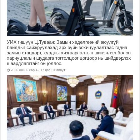
УИХ гишүүн Ц.Туваан: Замын хөдөлгөөний аюулгүй
байдлыг сайжруулахад эрх зүйн зохицуулалтаас гадна
замын стандарт, хурдны хязгаарлалтын шинэчлэл болон
хариуцлагын шударга тогтолцоог цогцоор нь шийдвэрлэх
шаардлагатайг онцоллоо.
2026 оны 6 сар 4 / 17 цаг 10 минут