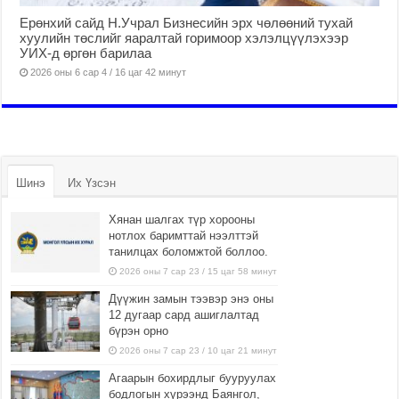
Ерөнхий сайд Н.Учрал Бизнесийн эрх чөлөөний тухай
хуулийн төслийг яаралтай горимоор хэлэлцүүлэхээр
УИХ-д өргөн барилаа
2026 оны 6 сар 4 / 16 цаг 42 минут
Шинэ
Их Үзсэн
Хянан шалгах түр хорооны
нотлох баримттай нээлттэй
танилцах боломжтой боллоо.
2026 оны 7 сар 23 / 15 цаг 58 минут
Дүүжин замын тээвэр энэ оны
12 дугаар сард ашиглалтад
бүрэн орно
2026 оны 7 сар 23 / 10 цаг 21 минут
Агаарын бохирдлыг бууруулах
бодлогын хүрээнд Баянгол,