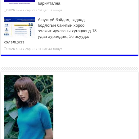
баримтална
2026 оны 7 сар 22 / 14 цаг 07 минут
Аюулгүй байдал, гадаад
бодлогын байнгын хороо
ээлжит чуулганы хугацаанд 18
удаа хуралдаж, 36 асуудал
хэлэлцжээ
2026 оны 7 сар 22 / 11 цаг 43 минут
“4 улирлын турш үйл
ажиллагаа явуулах
боломжтой-Хүүхэд хөгжүүлэх
төв” байгуулах төсөлд төр,
хувийн хэвшлийн түншлэлийн хүрээнд хамтран
ажиллахыг урьж байна
2026 оны 7 сар 22 / 9 цаг 28 минут
Б.Пүрэвдагва: “Урт цагаан”-ыг залуучууд чөлөөт
цагаа өнгөрүүлдэг, жуулчид зорьж ирдэг цэг
болгоно
2026 оны 7 сар 21 / 16 цаг 47 минут
Тусгай замын автобус /BRT/ төслийн удирдах
хорооны ээлжит хуралдаан боллоо