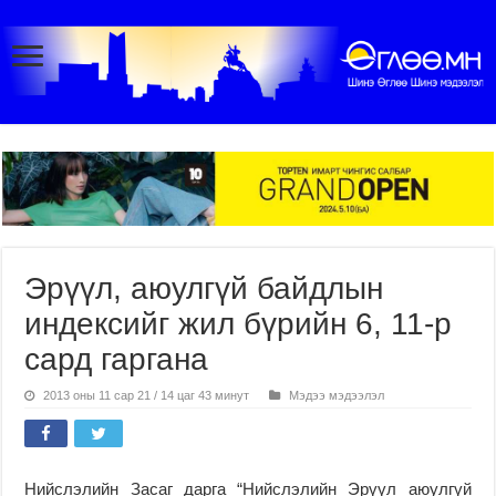
Эрүүл, аюулгүй байдлын
индексийг жил бүрийн 6, 11-р
сард гаргана
2013 оны 11 сар 21 / 14 цаг 43 минут
Мэдээ мэдээлэл
Нийслэлийн Засаг дарга “Нийслэлийн Эрүүл аюулгүй