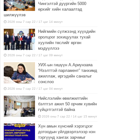
Чингэлтэй дүүргийн 5000
өрхийг хийн халаалтад
шилжүүлэв
2026 оны 7 сар 22 / 17 цаг 14 минут
Нийгмийн сүлжээнд хүүхдийн
оролцоог зохицуулах тухай
хуулийн төслийг өргөн
мэдүүллээ
2026 оны 7 сар 22 / 17 цаг 09 минут
УИХ-ын гишүүн А.Ариунзаяа
“Нээлттэй парламент” танхимд
ажиллаж, иргэдийн саналыг
сонслоо
2026 оны 7 сар 22 / 17 цаг 04 минут
Нийслэлийн өвөлжилтийн
бэлтгэл ажил 50 орчим хувийн
гүйцэтгэлтэй байна
2026 оны 7 сар 22 / 14 цаг 15 минут
Хүн амын хүнсний хэрэгцээг
дотоодын үйлдвэрлэлээр нэн
тэргүүнд хангах зарчмыг