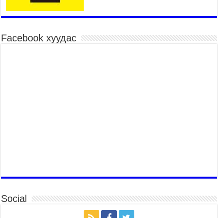
Гэр бүлийн хэрэг шүүхэд хянан шийдвэрлэх
тухай хуулиар хүүхдийн дээд ашиг сонирхлыг
нэн тэргүүнд хангахыг баталгаажууллаа
2026 оны 7 сар 21 / 11 цаг 42 минут
Facebook хуудас
Б.Пүрэвдагва: “Туул-1” коллекторыг ашиглалтад
оруулж байж бид гэр хорооллыг барилгажуулна
2026 оны 7 сар 21 / 10 цаг 15 минут
НИЙСЛЭЛ, АЙМГИЙН УДИРДЛАГУУДЫН
АЖЛЫГ ХҮНД СУРТЛЫГ БУУРУУЛЖ, ИРГЭД,
АЖ АХУЙН НЭГЖИЙН АЧААГ ХЭРХЭН
ХӨНГӨЛСНӨӨР ДҮГНЭНЭ
2026 оны 7 сар 21 / 10 цаг 09 минут
Байнгын хорооны дарга М.Мандхай Цөлжилттэй
тэмцэх тухай НҮБ-ын конвенцын талуудын 17
дугаар бага хурал (СОР17)-ын бэлтгэл ажлын
явцтай танилцлаа
2026 оны 7 сар 21 / 10 цаг 03 минут
Б.Пүрэвдагва: Бүтээн байгуулалтын аливаа
ажил инженерийн хангамжийн байгууллагуудын
Social
уялдаа холбоогүйгээс саатах ёсгүй
2026 оны 7 сар 20 / 17 цаг 21 минут