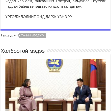
чадал хэр олж, гайхамшигт нэвтрэн, амьдчилан бүтээж
чадсан байна вэ гэдгээс их шалтгаалдаг юм.
ҮРГЭЛЖЛЭЛИЙГ ЭНД ДАРЖ ҮЗНЭ ҮҮ
Түлхүүр үг
ТАНИН МЭДЭХҮЙ
Холбоотой мэдээ