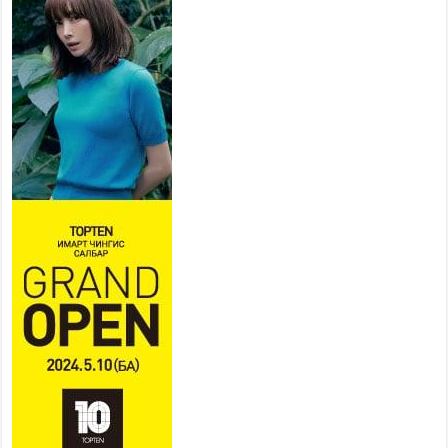
төслийн удирдах хорооны
ээлжит хуралдаан боллоо
2026 оны 7 сар 21 / 16 цаг 43 минут
Ерөнхий сайд Н.Учрал БНХАУ-аас Монгол Улсад
суугаа Элчин сайд Шэнь Миньжюанийг хүлээн
авч уулзав
2026 оны 7 сар 21 / 16 цаг 39 минут
БҮГД НАЙРАМДАХ ТАЖИКИСТАН УЛСТАЙ
ЭДИЙН ЗАСГИЙН ХАМТЫН АЖИЛЛАГААГ
ӨРГӨЖҮҮЛНЭ
2026 оны 7 сар 21 / 16 цаг 34 минут
26,992 суралцагч хотхоны бага сургуульд, 8100
суралцагч төрөлжсөн ахлах сургуульд
суралцана
2026 оны 7 сар 21 / 13 цаг 43 минут
COP17 хурлын үеэрх замын хөдөлгөөн, нийтийн
тээврийн зохицуулалт, сургууль, цэцэрлэг, зах,
худалдааны төвийн ажиллах хуваарийг гаргаж,
иргэдэд мэдээлэхийг үүрэг болголоо
2026 оны 7 сар 21 / 11 цаг 59 минут