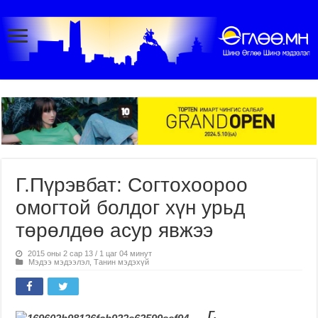
Г.Пүрэвбат: Согтохоороо
омогтой болдог хүн урьд
төрөлдөө асур явжээ
2015 оны 2 сар 13 / 1 цаг 04 минут
Мэдээ мэдээлэл
,
Танин мэдэхүй
Г.