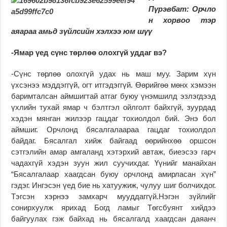
Пүрэвбат: Орчло
н хорвоо тэр
аяараа амьд зүйлсийн хэлхээ юм шүү
-Ямар үед сүнс төрлөө олохгүй уддаг вэ?
-Сүнс төрлөө олохгүй удах нь маш муу. Зарим хүн
үхсэнээ мэддэггүй, огт итгэдэггүй. Өөрийгөө мөнх хэмээн
баримталсан аймшигтай атгаг буюу үнэмшилд эзлэгдээд
үхлийн тухай ямар ч бэлтгэл ойлголт байхгүй, зуурдад
хэдэн мянган жилээр гацдаг тохиолдол бий. Энэ бол
аймшиг. Орчлонд бясалгалаараа гацдаг тохиолдол
байдаг. Бясалгал хийж байгаад өөрийнхөө оршсон
сэтгэлийн амар амгаланд хэтэрхий автаж, биеэсээ гарч
чадахгүй хэдэн зуун жил суучихдаг. Үүнийг манайхан
“Бясалгалаар хаагдсан буюу орчлонд амирласан хүн”
гэдэг. Ингэсэн үед бие нь хатуужиж, чулуу шиг болчихдог.
Тэгсэн хэрнээ замхарч мууддаггүй.Нэгэн зүйлийг
сонирхуулж ярихад Богд ламыг Төгсбуянт хийдээ
байгуулах гэж байхад нь бясалгалд хаагдсан даяанч