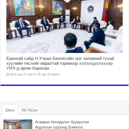
Ерөнхий сайд Н.Учрал Бизнесийн эрх чөлөөний тухай
хуулийн төслийг яаралтай горимоор хэлэлцүүлэхээр
УИХ-д өргөн барилаа
2026 оны 6 сар 4 / 16 цаг 42 минут
Шинэ
Их Үзсэн
Агаарын бохирдлыг бууруулах
бодлогын хүрээнд Баянгол,