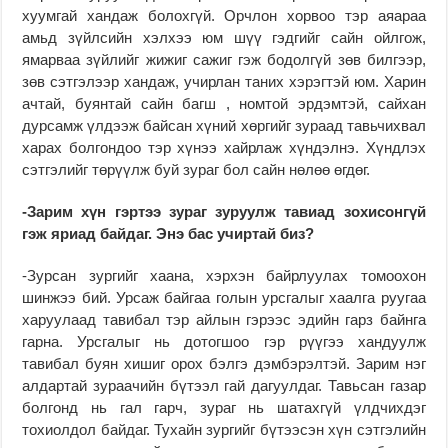
хуумгай хандаж болохгүй. Орчлон хорвоо тэр аяараа
амьд зүйлсийн хэлхээ юм шүү гэдгийг сайн ойлгож,
ямарваа зүйлийг жижиг сажиг гэж бодолгүй зөв билгээр,
зөв сэтгэлээр хандаж, учирлан таних хэрэгтэй юм. Харин
ачтай, буянтай сайн багш , номтой эрдэмтэй, сайхан
дурсамж үлдээж байсан хүний хөргийг зураад тавьчихвал
харах болгондоо тэр хүнээ хайрлаж хүндэлнэ. Хүндлэх
сэтгэлийг төрүүлж буй зураг бол сайн нөлөө өгдөг.
-Зарим хүн гэртээ зураг зуруулж тавиад зохисонгүй
гэж яриад байдаг. Энэ бас учиртай биз?
-Зурсан зургийг хаана, хэрхэн байрлуулах томоохон
шинжээ бий. Урсаж байгаа голын урсгалыг хаалга руугаа
харуулаад тавибал тэр айлын гэрээс эдийн гарз байнга
гарна. Урсгалыг нь дотогшоо гэр рүүгээ хандуулж
тавибал буян хишиг орох бэлгэ дэмбэрэлтэй. Зарим нэг
алдартай зураачийн бүтээл гай дагуулдаг. Тавьсан газар
болгонд нь гал гарч, зураг нь шатахгүй үлдчихдэг
тохиолдол байдаг. Тухайн зургийг бүтээсэн хүн сэтгэлийн