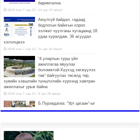
баримтална
2026 оны 7 сар 22 / 14 цаг 07 минут
Аюулгүй байдал, гадаад
бодлогын байнгын хороо
ээлжит чуулганы хугацаанд 18
удаа хуралдаж, 36 асуудал
хэлэлцжээ
2026 оны 7 сар 22 / 11 цаг 43 минут
“4 улирлын турш үйл
ажиллагаа явуулах
боломжтой-Хүүхэд хөгжүүлэх
төв” байгуулах төсөлд төр,
хувийн хэвшлийн түншлэлийн хүрээнд хамтран
ажиллахыг урьж байна
2026 оны 7 сар 22 / 9 цаг 28 минут
Б.Пүрэвдагва: “Урт цагаан”-ыг
залуучууд чөлөөт цагаа
өнгөрүүлдэг, жуулчид зорьж
ирдэг цэг болгоно
2026 оны 7 сар 21 / 16 цаг 47 минут
Тусгай замын автобус /BRT/