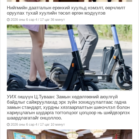
Нийгмийн даатгалын ерөнхий хуульд нэмэлт, өөрчлөлт
оруулах тухай хуулийн төсөл өргөн мэдүүлэв
2026 оны 6 сар 4 / 17 цаг 36 минут
УИХ гишүүн Ц.Туваан: Замын хөдөлгөөний аюулгүй
байдлыг сайжруулахад эрх зүйн зохицуулалтаас гадна
замын стандарт, хурдны хязгаарлалтын шинэчлэл болон
хариуцлагын шударга тогтолцоог цогцоор нь шийдвэрлэх
шаардлагатайг онцоллоо.
2026 оны 6 сар 4 / 17 цаг 10 минут