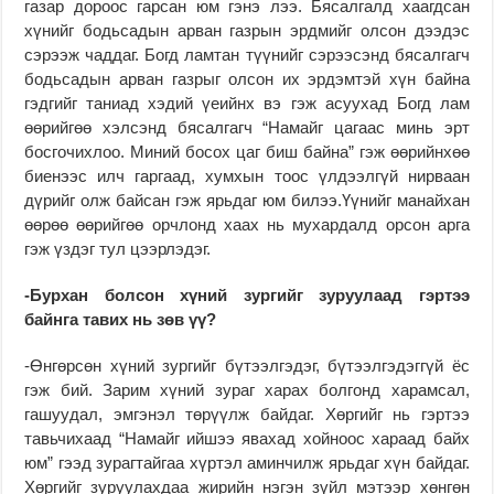
газар дороос гарсан юм гэнэ лээ. Бясалгалд хаагдсан
хүнийг бодьсадын арван газрын эрдмийг олсон дээдэс
сэрээж чаддаг. Богд ламтан түүнийг сэрээсэнд бясалгагч
бодьсадын арван газрыг олсон их эрдэмтэй хүн байна
гэдгийг таниад хэдий үеийнх вэ гэж асуухад Богд лам
өөрийгөө хэлсэнд бясалгагч “Намайг цагаас минь эрт
босгочихлоо. Миний босох цаг биш байна” гэж өөрийнхөө
биенээс илч гаргаад, хумхын тоос үлдээлгүй нирваан
дүрийг олж байсан гэж ярьдаг юм билээ.Үүнийг манайхан
өөрөө өөрийгөө орчлонд хаах нь мухардалд орсон арга
гэж үздэг тул цээрлэдэг.
-Бурхан болсон хүний зургийг зуруулаад гэртээ
байнга тавих нь зөв үү?
-Өнгөрсөн хүний зургийг бүтээлгэдэг, бүтээлгэдэггүй ёс
гэж бий. Зарим хүний зураг харах болгонд харамсал,
гашуудал, эмгэнэл төрүүлж байдаг. Хөргийг нь гэртээ
тавьчихаад “Намайг ийшээ явахад хойноос хараад байх
юм” гээд зурагтайгаа хүртэл аминчилж ярьдаг хүн байдаг.
Хөргийг зуруулахдаа жирийн нэгэн зүйл мэтээр хөнгөн