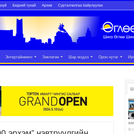
ахуй
Бидний тухай
Архив
Сурталчилгаа байрлуулах
Энтертайнмент
Зөвлөгөө
Шар мэдээ
Орон нутаг
Ир
Ш
хо
2
00 эрхэм” нэвтрүүлгийн