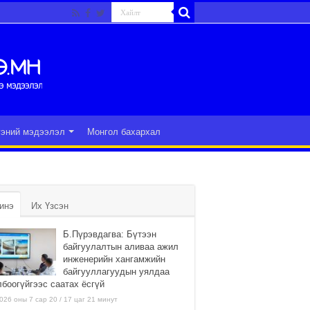
гэний мэдээлэл
Монгол бахархал
инэ
Их Үзсэн
Б.Пүрэвдагва: Бүтээн
байгуулалтын аливаа ажил
инженерийн хангамжийн
байгууллагуудын уялдаа
лбоогүйгээс саатах ёсгүй
026 оны 7 сар 20 / 17 цаг 21 минут