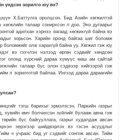
2
йн үндсэн зорилго юу вэ?
МО
шүүн Х.Баттулга оролцсон. Бид Азийн хөгжилтэй
БА
НА
ы хөгжлийн талаар сонирхсон л доо. Энэ дугаарыг
ДЭ
ронтой адилхан хэрнээ яагаад хөгжихгүй байна вэ
2
надыг зорьсон. Харийн оронд байгаа шиг боломж
эр боломжийг олж харахгүй байна уу. Хөгжил гэж юу
МО
БҮ
эдэг вэ гэхчлэн нэлээд өргөн сэдвийг хөндсөн
ЕР
үлэг олонд хүрсний дараа хүмүүс маш ам сайтай
2
өгжлийн талаар бус олон сэдвээр хийгээрэй гэж
ийм л зорилготой байлаа. Ингээд дараа дараагийн
ТӨ
ЦЭ
2
уулсан?
өнцгийг тэгш барихыг эрмэлзсэн. Паркийн газрыг
д, хувийн өмч болчихсон зүйлийг булааж авна гэж
 төрийн бус байгууллага, газрыг худалдаж авсан
эрхэн эерэгээр шийдвэрлэх вэ гэсэн асуудлыг
ийм ч учраас бид уг сэдвийг сонгож авсан. Тийм