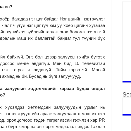
на вэ?
Үн
ша
хоёр, багадаа нэг цаг байдаг. Нэг цагийн нэвтрүүлэг
Ул
га
 Яалт ч үгүй нэг цаг гуч юм уу хоёр цагийн хугацаа
2
айн хүнийхээ зүйлсийг гаргаж өгөх боломж нээлттэй
дралын маш их баялагтай байдаг тул түүний бүх
Ни
ир
2
үйл байхгүй. Энэ бол цэвэр залуусын хийж бүтээх
Хү
чдоосоо мөнгө авдаггүй. Мөн бид 10 телевизтэй
үр
нэг төгрөг ч авдаггүй. Тийм гэрээтэй. Манай
2
 ахмад нь би. Бусад нь бүгд залуучууд.
Тө
16
гаа залуусын хөдөлмөрийг хараар будах явдал
2
Soc
оо?
На
х хүсэлдээ хөтлөгдсөн залуучуудын урмыг нь
мэ
аж
иг нэг нэвтрүүлгийн араас залгуулаад л маш их хэл
2
оод, оролцогчоос тэдэн төгрөг авсан гэхчлэн хар PR
гаар бүрт ямар нэгэн сөрөг мэдээлэл явдаг. Гэхдээ
Үн