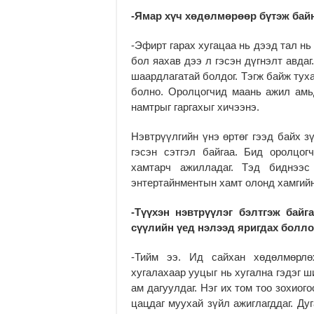
-Ямар хүч хөдөлмөрөөр бүтэж бай
-Эфирт гарах хугацаа нь дээд тал нь 
бол яахав дээ л гэсэн дүгнэлт авдаг.
шаардлагатай болдог. Тэгж байж тух
болно. Оролцогчид маань ажил амь
намтрыг гаргахыг хичээнэ.
Нэвтрүүлгийн үнэ өртөг гээд байх з
гэсэн сэтгэл байгаа. Бид оролцог
хамтарч ажилладаг. Тэд биднээс 
энтертайнментын хамт олонд хамгийн
-Түүхэн нэвтрүүлэг бэлтгэж бай
сүүлийн үед нэлээд яригдах болл
-Тийм ээ. Ид сайхан хөдөлмөрлө
хугалахаар ууцыг нь хугална гэдэг ш
ам дагуулдаг. Нэг их том тоо зохиог
цацдаг муухай зүйл ажиглагддаг. Ду