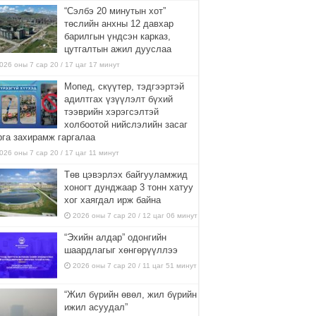
“Сэлбэ 20 минутын хот”
төслийн анхны 12 давхар
барилгын үндсэн карказ,
цутгалтын ажил дууслаа
026 оны 7 сар 20 / 17 цаг 17 минут
Мопед, скүүтер, тэдгээртэй
адилтгах үзүүлэлт бүхий
тээврийн хэрэгсэлтэй
холбоотой нийслэлийн засаг
рга захирамж гаргалаа
026 оны 7 сар 20 / 17 цаг 11 минут
Төв цэвэрлэх байгууламжид
хоногт дунджаар 3 тонн хатуу
хог хаягдал ирж байна
2026 оны 7 сар 20 / 12 цаг 06 минут
“Эхийн алдар” одонгийн
шаардлагыг хөнгөрүүллээ
2026 оны 7 сар 20 / 11 цаг 51 минут
“Жил бүрийн өвөл, жил бүрийн
ижил асуудал”