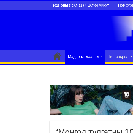
Ном хур
2026 ОНЫ 7 САР 21 / 4 ЦАГ 04 МИНУТ
Мэдээ мэдээлэл
Боловсрол
“Монгол тулгатны 1