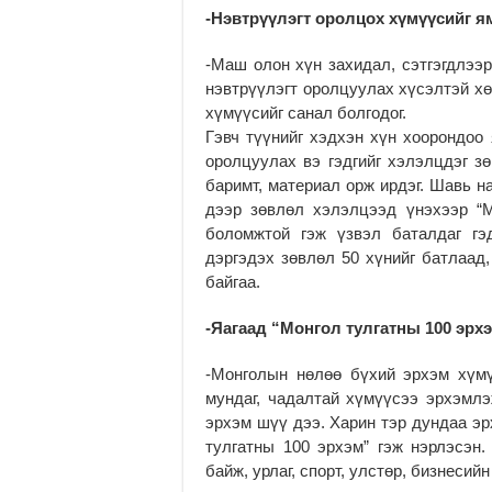
-Нэвтрүүлэгт оролцох хүмүүсийг я
-Маш олон хүн захидал, сэтгэгдлээр
нэвтрүүлэгт оролцуулах хүсэлтэй хө
хүмүүсийг санал болгодог.
Гэвч түүнийг хэдхэн хүн хоорондоо
оролцуулах вэ гэдгийг хэлэлцдэг з
баримт, материал орж ирдэг. Шавь н
дээр зөвлөл хэлэлцээд үнэхээр “М
боломжтой гэж үзвэл баталдаг гэ
дэргэдэх зөвлөл 50 хүнийг батлаад,
байгаа.
-Яагаад “Монгол тулгатны 100 эрх
-Монголын нөлөө бүхий эрхэм хүмү
мундаг, чадалтай хүмүүсээ эрхэмлэ
эрхэм шүү дээ. Харин тэр дундаа эр
тулгатны 100 эрхэм” гэж нэрлэсэн
байж, урлаг, спорт, улстөр, бизнесий