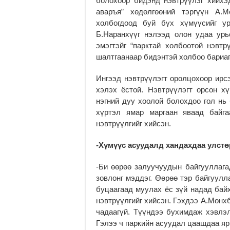
болохоор бидэнд нэвтрүүлэг хийхэд
аваръя” хөдөлгөөний тэргүүн А.М
холбогдоод буй бүх хүмүүсийг ур
Б.Наранхүүг нэлээд олон удаа урь
эмэгтэйг “парктай холбоотой нэвтр
шалтгаанаар бидэнтэй холбоо бариаг
Ингээд нэвтрүүлэгт оролцохоор ирсэ
хэлэх ёстой. Нэвтрүүлэгт орсон х
нэгний дуу хоолой болохдоо гол нь
хүртэл ямар маргаан яваад байга
нэвтрүүлгийг хийсэн.
-Хүмүүс асуудалд хандахдаа улстө
-Би өөрөө залуучуудын байгууллага
зовлонг мэддэг. Өөрөө тэр байгуулл
буцаагаад муулах ёс зүй надад байх
нэвтрүүлгийг хийсэн. Гэхдээ А.Мөнх
чадаагүй. Түүндээ бухимдаж хэвлэл
Гэлээ ч паркийн асуудал цаашдаа яр