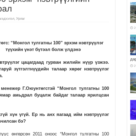
рал
мэдээлэл
,
Урлаг
2
өгс: “Монгол тулгатны 100” эрхэм нэвтрүүлэг
түүхийн үнэт бүтээл болж үлдэнэ
да
трүүлэг цацагдаад гурван жилийн нүүр үзжээ.
2
гаруй зүтгэлтнүүдийн
талаар хөрөг нэвтрүүлэг
а.
 менежер Г.Оюунтөгстэй “Монгол тулгатны 100
 ямар амьдрал буцалж байдаг талаар ярилцсан
гүй хүн үгүй. Ер нь анх яагаад ийм нэвтрүүлэг
ачилсан бэ?
луус өнгөрсөн 2011 оноос “Монгол тулгатны 100