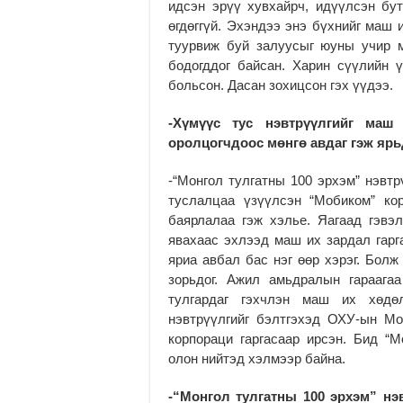
идсэн эрүү хувхайрч, идүүлсэн бут
өгдөггүй. Эхэндээ энэ бүхнийг маш 
туурвиж буй залуусыг юуны учир м
бодогддог байсан. Харин сүүлийн 
больсон. Дасан зохицсон гэх үүдээ.
-Хүмүүс тус нэвтрүүлгийг маш 
оролцогчдоос мөнгө авдаг гэж ярь
-“Монгол тулгатны 100 эрхэм” нэвт
туслалцаа үзүүлсэн “Мобиком” ко
баярлалаа гэж хэлье. Яагаад гэвэл
явахаас эхлээд маш их зардал гарга
яриа авбал бас нэг өөр хэрэг. Болж
зорьдог. Ажил амьдралын гараага
тулгардаг гэхчлэн маш их хөдө
нэвтрүүлгийг бэлтгэхэд ОХУ-ын Мо
корпораци гаргасаар ирсэн. Бид “М
олон нийтэд хэлмээр байна.
-“Монгол тулгатны 100 эрхэм” нэ