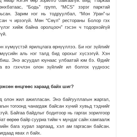
 ямар нэгэн өөр зорилго байгаагүй. Бид “Паркаа
өнхбатаас, “Бодь” групп, “MCS” зэрэг парктай
ьсан. Зарим нэг нь тодруулбал, “Мон Уран”-ы
сан ч ирээгүй. Мөн “Сөүл” рестораны Болор гэх
үүлэг хийж байна оролцооч” гэсэн ч тодорхойгүй
үй.
н хүмүүстэй ярилцлага өрнүүллээ. Би нэг зүйлийг
үмүүсийн аль нэг талд бид орохыг хүсээгүй. Хэн
 биш. Энэ асуудал юунаас улбаатай юм бэ. Өдийг
а вэ гэхчлэн олон зүйлийг ил болгох үүднээс
ржсөн өнцгөөс хараад байх шиг?
д олон жил ажилласан. Энэ байгууллагын жаргал,
агын тогоонд чанагдаж байсан хүний хувьд тэднийг
гүй. Байгаа байдлыг бодитоор нь гаргах зорилгоор
бат өөрөө байр сууриа тийм ч мундаг сайн хамгаалж
ийн бага хурал зарлаад, хэл ам гаргасан байсан.
игдаад явах л байх.