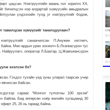
фирт цацсан. Нэвтрүүлгийн маань гол зорилго ХХ,
ийг бичилцсэн нэр алдартай хүмүүсийн амьдралын
йлгуулан үлдээхийн тулд уг нэвтрүүлгийг бодож,
г тавилцсан хүмүүсийг танилцуулаач?
ст
2
нэвтрүүлгийг санаачилсан П.Анужин хөтлөгч,
байна. Мөн ардын уран зохиолч Б.Лхагвасүрэн тус
н. Найруулагч, оператор Л.Баатар, Ц.Жамъяансүрэн
2
вуулж эхэлсэн бэ?
явсан. Гэхдээ тухайн үед зуны улирал таарсан учир
 явчихсан байсан.
2
есдүгээр сараас “Монгол тулгатны 100 эрхэм”
н байгаа. Бид өнгөрсөн хоёр жилийн хугацаанд 30
эфирт 25, 26 нь гараад байна.