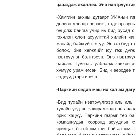
цацагдаж эхэллээ. Энэ нэвтрүүлги
-Хамгийн анхны дугаарт УИХ-ын ги
дөрвөн улсаар зорчиж, тэдгээр орн
онцолж байгаа учир нь бид бусад о
гэхчлэн олон асуулттай хилийн ча
манайд байхгүй гэж үү. Эсвэл бид т
болох, бид хөгжлийг юу гэж дүгн
нэвтрүүлэг бэлтгэсэн. Энэ нэвтрү
байсан. Түүнээс улбаалж зөвхөн х
хүмүүс урам өгсөн. Бид ч өөрсдөө т
сэдвүүд гарч ирсэн.
-Паркийн сэдэв маш их хэл ам даг
-Бид тухайн нэвтрүүлгээр аль аль 
тухайн үед нь захирамжаар нь аваа
ярих хэцүү. Паркийн газрыг төр ба
компаниудын хооронд асуудлыг х
ярилцах ёстой юм шиг байгаа юм. Т