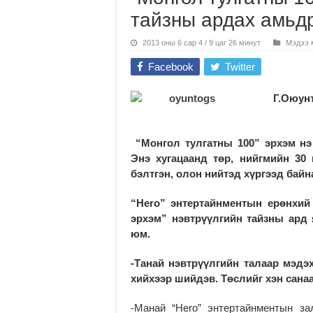
тайзны ардах амьд
2013 оны 6 сар 4 / 9 цаг 26 минут
Мэдээ 
Facebook
Twitter
Г.Оюунт
“Монгол тулгатны 100” эрхэм нэв
Энэ хугацаанд төр, нийгмийн 30 
бэлтгэн, олон нийтэд хүргээд байн
“Hero” энтертайнментын ерөнхий
эрхэм” нэвтрүүлгийн тайзны ард
юм.
-Танай нэвтрүүлгийн талаар мэдэх
хийхээр шийдэв. Төслийг хэн сана
-Манай “Hero” энтертайнментын за