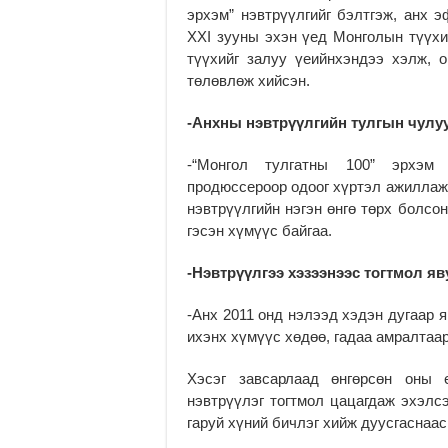
эрхэм” нэвтрүүлгийг бэлтгэж, анх э
XXI зууны эхэн үед Монголын түүх
түүхийг залуу үеийнхэндээ хэлж, о
төлөвлөж хийсэн.
-Анхны нэвтрүүлгийн тулгын чулуу
-“Монгол тулгатны 100” эрхэм 
продюссероор одоог хүртэл ажиллаж 
нэвтрүүлгийн нэгэн өнгө төрх болсо
гэсэн хүмүүс байгаа.
-Нэвтрүүлгээ хэзээнээс тогтмол я
-Анх 2011 онд нэлээд хэдэн дугаар 
ихэнх хүмүүс хөдөө, гадаа амралтаар
Хэсэг завсарлаад өнгөрсөн оны 
нэвтрүүлэг тогтмол цацагдаж эхэлсэ
гаруй хүний бичлэг хийж дуусгаснаас 