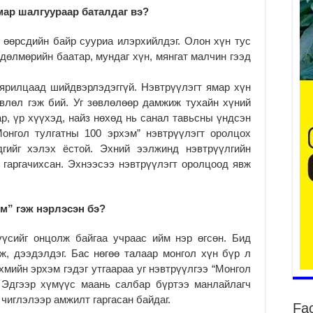
Он
мар шалгуураар баталдаг вэ?
2
 өөрсдийн байр сууриа илэрхийлдэг. Олон хүн тус
31
дөлмөрийн баатар, мундаг хүн, мянгат малчин гээд
үе
ба
 ярилцаад шийдвэрлэдэггүй. Нэвтрүүлэгт ямар хүн
2
өвлөл гэж бий. Уг зөвлөлөөр дамжиж тухайн хүний
Ая
ар, үр хүүхэд, найз нөхөд нь санал тавьсны үндсэн
2
онгол тулгатны 100 эрхэм” нэвтрүүлэгт оролцох
Үе
дгийг хэлэх ёстой. Эхний ээлжинд нэвтрүүлгийн
хо
 гаргачихсан. Эхнээсээ нэвтрүүлэгт оролцоод явж
ба
2
эм” гэж нэрлэсэн бэ?
Мо
“Д
ба
үсийг онцолж байгаа учраас ийм нэр өгсөн. Бид
2
ж, дээдэлдэг. Бас нөгөө талаар монгол хүн бүр л
хмийн эрхэм гэдэг утгаараа уг нэвтрүүлгээ “Монгол
Ша
тө
. Эдгээр хүмүүс маань салбар бүртээ манлайлагч
ши
н чиглэлээр амжилт гаргасан байдаг.
Fa
2