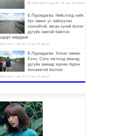
2026 оны 7 сар 20 / 11 цаг 16 минут
Б.Пүрэвдагва: Нийслэлд хийх
бүх замыг ус зайлуулах
хоолойтой, явган хүний болон
дугуйн замтай байлгах
андарт мөрдөнө
026 оны 7 сар 20 / 9 цаг 24 минут
Б.Пүрэвдагва: Хотын төвөөс
Бэлх, Сэлх чиглэлд явахад
дугуйн замаар зорчих бүрэн
боломжтой боллоо
026 оны 7 сар 20 / 9 цаг 20 минут
Хан-Уул дүүрэг, Чингисийн
өргөн чөлөөний ус зайлуулах
шугам хоолойн ажил 80
хувьтай үргэлжилж байна
026 оны 7 сар 20 / 9 цаг 14 минут
Усархаг аадар бороо орж
байгаа тул аюулгүй байдлаа
хангаж, үер усны аюулаас
сэрэмжлэхийг нийслэлийн