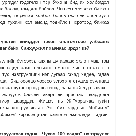
 ургадаг гэдэгчлэн тэр бүхэнд бид ач холбогдол
2
их бодож, гомддог байлаа. Чин сэтгэлээсээ бүтээл
Үе
өнгө, төгрөгтэй холбох болов гэхчлэн олон зүйл
ба
үед тухайн хэл аманд төдийлөн нервтээд байхаа
ба
2
Үн
үнэтэй хийгддэг гэсэн ойлголтоос улбаалж
мэ
даг байх. Санхүүжилт хаанаас ирдэг вэ?
2
рүүлгийг бүтээхэд анхны дугаараас эхлэн маш том
Тө
рпорацид хамт олныхоо өмнөөс чин сэтгэлээсээ
2
 тус нэвтрүүлгийн нэг дугаар гэхэд хөдөө, гадаа
Үн
даг. Бид оролцогчоосоо зүгээр л студид суулгаад
на
 өгвөл нутаг оронд нь очоод чанартай дүрс авахыг
үр
а эхлүүлж байсан газарт нь ярилцах шаардлага
2
лмөр шаарддаг. Жишээ нь Ж.Гүррагчаа гуайн
Үн
сква хот руу явсан. Энэ бүх зардлыг “Мобиком”
ба
обиком” корпорацитай хамтарч ажилладаг гэдгийг
2
Үн
“Д
втрүүлгээс гадна “Чухал 100 сэдэв” нэвтрүүлэг