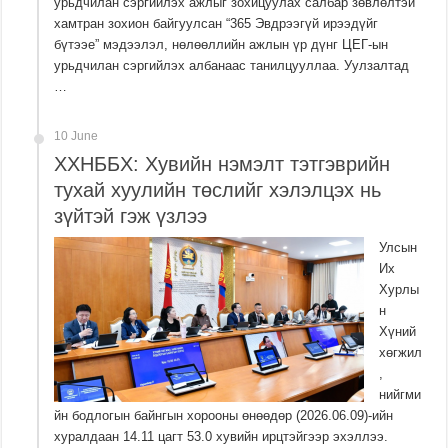
урьдчилан сэргийлэх ажлыг зохицуулах салбар зөвлөлтэй
хамтран зохион байгуулсан “365 Эвдрээгүй ирээдүйг
бүтээе” мэдээлэл, нөлөөллийн ажлын үр дүнг ЦЕГ-ын
урьдчилан сэргийлэх албанаас танилцууллаа. Уулзалтад
…
10 June
ХХНББХ: Хувийн нэмэлт тэтгэврийн
тухай хуулийн төслийг хэлэлцэх нь
зүйтэй гэж үзлээ
Улсын
Их
Хурлы
н
Хүний
хөгжил
,
нийгми
йн бодлогын байнгын хорооны өнөөдөр (2026.06.09)-ийн
хуралдаан 14.11 цагт 53.0 хувийн ирцтэйгээр эхэллээ.