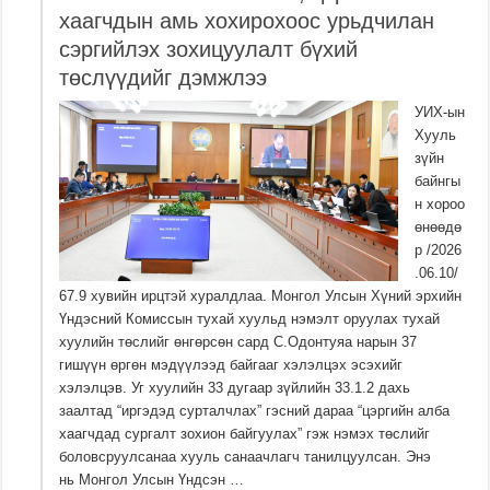
хаагчдын амь хохирохоос урьдчилан
сэргийлэх зохицуулалт бүхий
төслүүдийг дэмжлээ
УИХ-ын
Хууль
зүйн
байнгы
н хороо
өнөөдө
р /2026
.06.10/
67.9 хувийн ирцтэй хуралдлаа. Монгол Улсын Хүний эрхийн
Үндэсний Комиссын тухай хуульд нэмэлт оруулах тухай
хуулийн төслийг өнгөрсөн сард С.Одонтуяа нарын 37
гишүүн өргөн мэдүүлээд байгааг хэлэлцэх эсэхийг
хэлэлцэв. Уг хуулийн 33 дугаар зүйлийн 33.1.2 дахь
заалтад “иргэдэд сурталчлах” гэсний дараа “цэргийн алба
хаагчдад сургалт зохион байгуулах” гэж нэмэх төслийг
боловсруулсанаа хууль санаачлагч танилцуулсан. Энэ
нь Монгол Улсын Үндсэн …