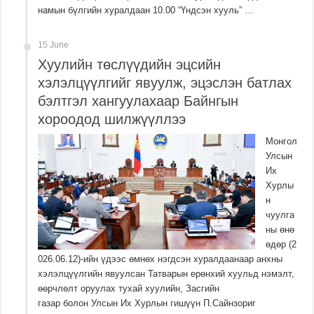
намын бүлгийн хуралдаан 10.00 “Үндсэн хууль” …
15 June
Хуулийн төслүүдийн эцсийн
хэлэлцүүлгийг явуулж, эцэслэн батлах
бэлтгэл хангуулахаар Байнгын
хороодод шилжүүллээ
Монгол
Улсын
Их
Хурлы
н
чуулга
ны өнө
өдөр (2
026.06.12)-ийн үдээс өмнөх нэгдсэн хуралдаанаар анхны
хэлэлцүүлгийн явуулсан Татварын ерөнхий хуульд нэмэлт,
өөрчлөлт оруулах тухай хуулийн, Засгийн
газар болон Улсын Их Хурлын гишүүн П.Сайнзориг