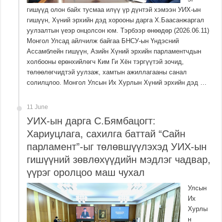
гишүүд олон байх тусмаа илүү үр дүнтэй хэмээн УИХ-ын
гишүүн, Хүний эрхийн дэд хорооны дарга Х.Баасанжаргал
уулзалтын үеэр онцолсон юм. Тэрбээр өнөөдөр (2026.06.11)
Монгол Улсад айлчилж байгаа БНСУ-ын Үндэсний
Ассамблейн гишүүн, Азийн Хүний эрхийн парламентчдын
холбооны ерөнхийлөгч Ким Ги Хён тэргүүтэй зочид,
төлөөлөгчидтэй уулзаж, хамтын ажиллагааны санал
солилцлоо. Монгол Улсын Их Хурлын Хүний эрхийн дэд …
11 June
УИХ-ын дарга С.Бямбацогт:
Хариуцлага, сахилга баттай “Сайн
парламент”-ыг төлөвшүүлэхэд УИХ-ын
гишүүний зөвлөхүүдийн мэдлэг чадвар,
үүрэг оролцоо маш чухал
Улсын
Их
Хурлы
н