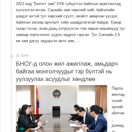
2021 онд “Билэгт зам” ХХК гүйцэтгэн байнгын ашиглалтад
хүлээлгэн өгсөн. Санзайн зам хөрсний чийг, байгалийн
цэвдэг ихтэй тул хөрсний суулт, овойлт амархан үүсдэг,
байнгын засвар арчлалт хийх шаардлагатай байдаг. Хавар
газар гэсэж, ачаа даац хэтрүүлсэн том оврын машинууд тус
замаар зорчсоноос үүдэн эвдрэл гарсан. Тус Санзайн 2.6
км зам дагуу эвдэрсэн авто зам, …
11 June
БНСУ-д олон жил ажиллаж, амьдарч
байгаа монголчуудыг гэр бүлтэй нь
уулзуулах асуудлыг хөндлөө
Парла
ментад
хүний
эрхийг
ойлгож
,
дэмжд
эг