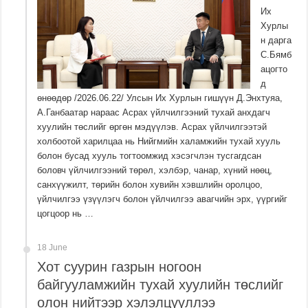
Их
Хурлы
н дарга
С.Бямб
ацогто
д
өнөөдөр /2026.06.22/ Улсын Их Хурлын гишүүн Д.Энхтуяа,
А.Ганбаатар нараас Асрах үйлчилгээний тухай анхдагч
хуулийн төслийг өргөн мэдүүлэв. Асрах үйлчилгээтэй
холбоотой харилцаа нь Нийгмийн халамжийн тухай хууль
болон бусад хууль тогтоомжид хэсэгчлэн тусгагдсан
боловч үйлчилгээний төрөл, хэлбэр, чанар, хүний нөөц,
санхүүжилт, төрийн болон хувийн хэвшлийн оролцоо,
үйлчилгээ үзүүлэгч болон үйлчилгээ авагчийн эрх, үүргийг
цогцоор нь …
18 June
Хот суурин газрын ногоон
байгууламжийн тухай хуулийн төслийг
олон нийтээр хэлэлцүүллээ