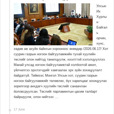
Улсын
Их
Хурлы
н
Байгал
ь
орчин,
хүнс,
хөдөө аж ахуйн байнгын хорооноос өнөөдөр /2026.06.17/ Хот
суурин газрын ногоон байгууламжийн тухай хуулийн
төслийг олон нийтэд танилцуулж, нээлттэй хэлэлцүүллээ.
Манай улсад ногоон байгууламжтай холбоотой ажил,
үйлчилгээ эрхлэгчдийг хамгаалах эрх зүйн зохицуулалт
байдаггүй. Тиймээс Монгол Улсын хот, суурин газрын
ногоон байгууламжийг төлөвлөх, бүх харилцааг зохицуулах
зорилгоор анхдагч хуулийн төслийг санаачлан
боловсруулсан. Төслийг парламентын цахим талбарт
байршуулж, олон нийтээс …
17 June