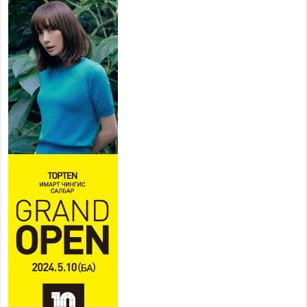
байгууллагууд дараах
хуваарийн дагуу ажиллана
2026 оны 7 сар 15 / 11 цаг 18 минут
Үндэсний их баяр наадам эхэллээ
2026 оны 7 сар 15 / 11 цаг 14 минут
Үер усны аюулаас сэргийлж, нийслэлийн Онцгой
байдлын газрын 162 алба хаагч үүрэг гүйцэтгэж
байна
2026 оны 7 сар 15 / 11 цаг 07 минут
Үндэсний их сурын харваанд 850 харваач цэц
мэргэнээ сорьж байна
2026 оны 7 сар 15 / 11 цаг 03 минут
Төв цэнгэлдэхийн эргэн тойронд
2026 оны 7 сар 15 / 10 цаг 58 минут
Үндэсний их баяр наадмын шагайн харваа
насанд хүрэгчдийн багийн харваагаар
үргэлжилж байна
2026 оны 7 сар 15 / 10 цаг 52 минут
Үндэсний их баяр наадмын хүчит бөхийн