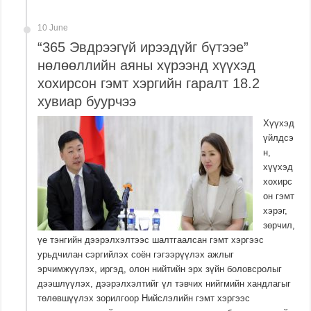
10 June
“365 Эвдрээгүй ирээдүйг бүтээе”
нөлөөллийн аяны хүрээнд хүүхэд
хохирсон гэмт хэргийн гаралт 18.2
хувиар буурчээ
Хүүхэд
үйлдсэ
н,
хүүхэд
хохирс
он гэмт
хэрэг,
зөрчил,
үе тэнгийн дээрэлхэлтээс шалтгаалсан гэмт хэргээс
урьдчилан сэргийлэх соён гэгээрүүлэх ажлыг
эрчимжүүлэх, иргэд, олон нийтийн эрх зүйн боловсролыг
дээшлүүлэх, дээрэлхэлтийг үл тэвчих нийгмийн хандлагыг
төлөвшүүлэх зорилгоор Нийслэлийн гэмт хэргээс