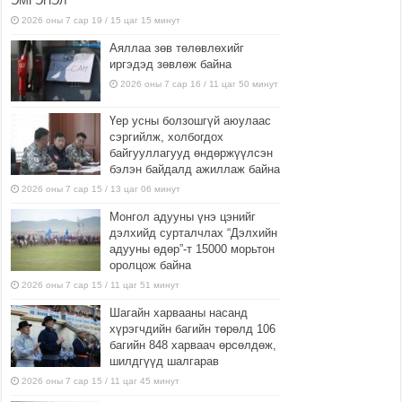
ЭМГЭНЭЛ
2026 оны 7 сар 19 / 15 цаг 15 минут
Аяллаа зөв төлөвлөхийг
иргэдэд зөвлөж байна
2026 оны 7 сар 16 / 11 цаг 50 минут
Үер усны болзошгүй аюулаас
сэргийлж, холбогдох
байгууллагууд өндөржүүлсэн
бэлэн байдалд ажиллаж байна
2026 оны 7 сар 15 / 13 цаг 06 минут
Монгол адууны үнэ цэнийг
дэлхийд сурталчлах “Дэлхийн
адууны өдөр”-т 15000 морьтон
оролцож байна
2026 оны 7 сар 15 / 11 цаг 51 минут
Шагайн харвааны насанд
хүрэгчдийн багийн төрөлд 106
багийн 848 харваач өрсөлдөж,
шилдгүүд шалгарав
2026 оны 7 сар 15 / 11 цаг 45 минут