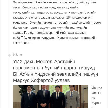
Хуралдаанаар Хувийн нэмэлт тэтгэврийн тухай хуулийн
төсөл болон хамт өргөн мэдүүлсэн хуулийн
төслүүдийн хэлэлцэх эсэх асуудлыг хэлэлцэв. Засгийн
газраас энэ оны гуравдугаар сарын 18-ны өдөр өргөн
мэдүүлсэн Хувийн нэмэлт тэтгэврийн тухай хуулийн төсөл
болон хамт өргөн мэдүүлсэн хуулийн төслүүдийн
талаар Гэр бүл, хөдөлмөр, нийгмийн хамгааллын
сайд Т.Аубакир танилцуулав. Хувийн нэмэлт тэтгэврийн
тогтолцоог …
9 June
УИХ дахь Монгол-Австрийн
парламентын бүлгийн дарга, гишүүд
БНАУ-ын Үндэсний зөвлөлийн гишүүн
Маркус Хофертой уулзав
Монгол
Улсын
Их
Хурлы