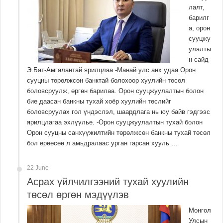
лалт,
барилг
а, орон
сууцжу
улалты
н сайд
Э.Бат-Амгалантай ярилцлаа -Манай улс анх удаа Орон
сууцны төрөлжсөн банктай болохоор хуулийн төсөл
боловсруулж, өргөн барилаа. Орон сууцжуулалтын болон
бие даасан банкны тухай хоёр хуулийн төслийг
боловсруулах гол үндэслэл, шаардлага нь юу байв гэдгээс
ярилцлагаа эхлүүлье. -Орон сууцжуулалтын тухай болон
Орон сууцны санхүүжилтийн төрөлжсөн банкны тухай төсөл
бол ерөөсөө л амьдралаас урган гарсан хууль …
22 June
Асрах үйлчилгээний тухай хуулийн
төсөл өргөн мэдүүлэв
Монгол
Улсын