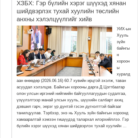
ХЗБХ: Гэр бүлийн хэрэг шүүхэд хянан
шийдвэрлэх тухай хуулийн төслийн
анхны хэлэлцүүлгийг хийв
УИХ-ын
Хууль
зүйн
байнгы
н
хороон
ы
хуралд
аан өнөөдөр (2026.06.16) 60.7 хувийн ирцтэй эхэлж, таван
асуудал хэлэлцэв. Байнгын хорооны дарга Д.Цогтбаатар
олон улсын иргэний нийгмийн байгууллагуудын судалгаа,
үзүүлэлтээр манай улсын хууль, шүүхийн салбарт ахиц
дэвшил гарч, эерэг үр дүнтэй гэсэн дүгнэлттэй байгааг
танилцуулав. Тэрбээр, энэ нь Хууль зүйн байнгын хороонд
хамааралтай хэмээн гишүүдэд талархал илэрхийллээ. Гэр
бүлийн хэрэг шүүхэд хянан шийдвэрлэх тухай хуулийн …