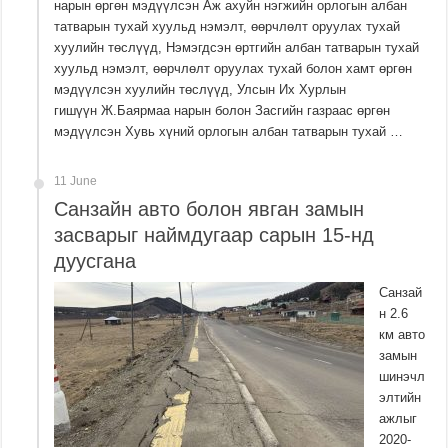
нарын өргөн мэдүүлсэн Аж ахуйн нэгжийн орлогын албан
татварын тухай хуульд нэмэлт, өөрчлөлт оруулах тухай
хуулийн төслүүд, Нэмэгдсэн өртгийн албан татварын тухай
хуульд нэмэлт, өөрчлөлт оруулах тухай болон хамт өргөн
мэдүүлсэн хуулийн төслүүд, Улсын Их Хурлын
гишүүн Ж.Баярмаа нарын болон Засгийн газраас өргөн
мэдүүлсэн Хувь хүний орлогын албан татварын тухай …
11 June
Санзайн авто болон явган замын
засварыг наймдугаар сарын 15-нд
дуусгана
Санзай
н 2.6
км авто
замын
шинэчл
элтийн
ажлыг
2020-