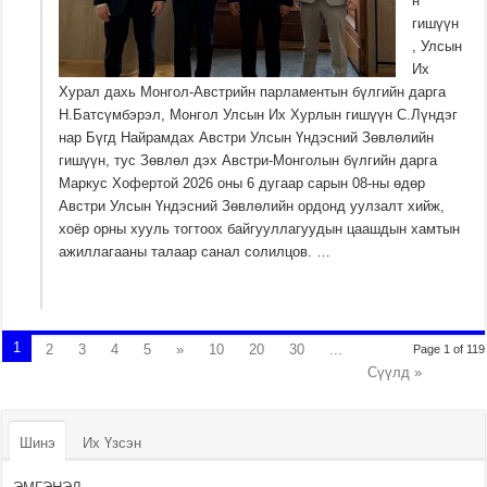
н
гишүүн
, Улсын
Их
Хурал дахь Монгол-Австрийн парламентын бүлгийн дарга
Н.Батсүмбэрэл, Монгол Улсын Их Хурлын гишүүн С.Лүндэг
нар Бүгд Найрамдах Австри Улсын Үндэсний Зөвлөлийн
гишүүн, тус Зөвлөл дэх Австри-Монголын бүлгийн дарга
Маркус Хофертой 2026 оны 6 дугаар сарын 08-ны өдөр
Австри Улсын Үндэсний Зөвлөлийн ордонд уулзалт хийж,
хоёр орны хууль тогтоох байгууллагуудын цаашдын хамтын
ажиллагааны талаар санал солилцов. …
1
2
3
4
5
»
10
20
30
...
Page 1 of 119
Сүүлд »
Шинэ
Их Үзсэн