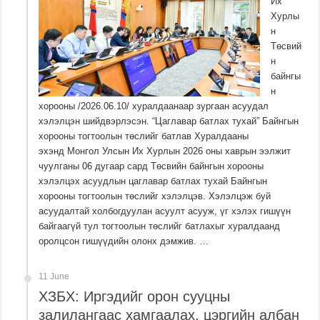
Их
Хурлы
н
Төсвий
н
байнгы
н
хорооны /2026.06.10/ хуралдаанаар зургаан асуудал
хэлэлцэн шийдвэрлэсэн. “Цаглавар батлах тухай” Байнгын
хорооны тогтоолын төслийг батлав Хуралдааны
эхэнд Монгол Улсын Их Хурлын 2026 оны хаврын ээлжит
чуулганы 06 дугаар сард Төсвийн байнгын хорооны
хэлэлцэх асуудлын цаглавар батлах тухай Байнгын
хорооны тогтоолын төслийг хэлэлцэв. Хэлэлцэж буй
асуудалтай холбогдуулан асуулт асууж, үг хэлэх гишүүн
байгаагүй тул тогтоолын төслийг батлахыг хуралдаанд
оролцсон гишүүдийн олонх дэмжив. …
11 June
ХЗБХ: Иргэдийг орон сууцны
залилангаас хамгаалах, цэргийн албан