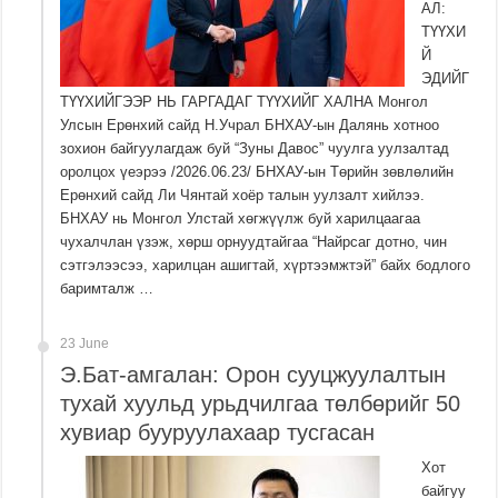
АЛ:
ТҮҮХИ
Й
ЭДИЙГ
ТҮҮХИЙГЭЭР НЬ ГАРГАДАГ ТҮҮХИЙГ ХАЛНА Монгол
Улсын Ерөнхий сайд Н.Учрал БНХАУ-ын Далянь хотноо
зохион байгуулагдаж буй “Зуны Давос” чуулга уулзалтад
оролцох үеэрээ /2026.06.23/ БНХАУ-ын Төрийн зөвлөлийн
Ерөнхий сайд Ли Чянтай хоёр талын уулзалт хийлээ.
БНХАУ нь Монгол Улстай хөгжүүлж буй харилцаагаа
чухалчлан үзэж, хөрш орнуудтайгаа “Найрсаг дотно, чин
сэтгэлээсээ, харилцан ашигтай, хүртээмжтэй” байх бодлого
баримталж …
23 June
Э.Бат-амгалан: Орон сууцжуулалтын
тухай хуульд урьдчилгаа төлбөрийг 50
хувиар бууруулахаар тусгасан
Хот
байгуу