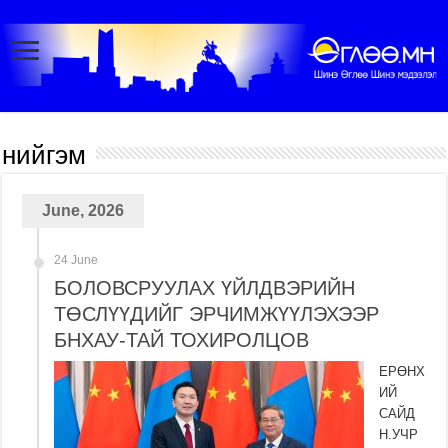
нийгэм
June, 2026
24 June
БОЛОВСРУУЛАХ ҮЙЛДВЭРИЙН
ТӨСЛҮҮДИЙГ ЭРЧИМЖҮҮЛЭХЭЭР
БНХАУ-ТАЙ ТОХИРОЛЦОВ
ЕРӨНХ
ИЙ
САЙД
Н.УЧР