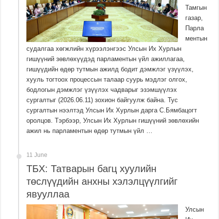
Тамгын
газар,
Парла
ментын
судалгаа хөгжлийн хүрээлэнгээс Улсын Их Хурлын
гишүүний зөвлөхүүдэд парламентын үйл ажиллагаа,
гишүүдийн өдөр тутмын ажилд бодит дэмжлэг үзүүлэх,
хууль тогтоох процессын талаар суурь мэдлэг олгох,
бодлогын дэмжлэг үзүүлэх чадварыг эзэмшүүлэх
сургалтыг (2026.06.11) зохион байгуулж байна. Тус
сургалтын нээлтэд Улсын Их Хурлын дарга С.Бямбацогт
оролцов. Тэрбээр, Улсын Их Хурлын гишүүний зөвлөхийн
ажил нь парламентын өдөр тутмын үйл …
11 June
ТБХ: Татварын багц хуулийн
төслүүдийн анхны хэлэлцүүлгийг
явууллаа
Улсын