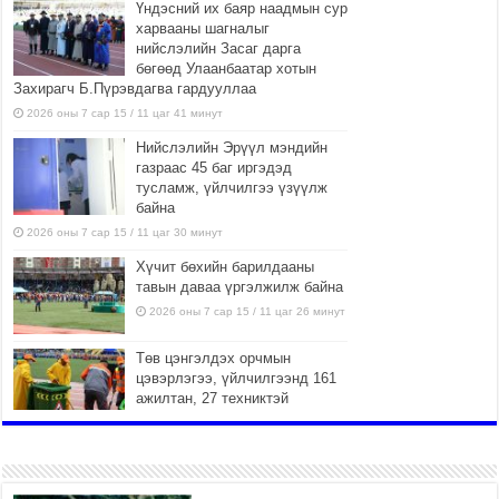
Үндэсний их баяр наадмын сур
харвааны шагналыг
нийслэлийн Засаг дарга
бөгөөд Улаанбаатар хотын
Захирагч Б.Пүрэвдагва гардууллаа
2026 оны 7 сар 15 / 11 цаг 41 минут
Нийслэлийн Эрүүл мэндийн
газраас 45 баг иргэдэд
тусламж, үйлчилгээ үзүүлж
байна
2026 оны 7 сар 15 / 11 цаг 30 минут
Хүчит бөхийн барилдааны
тавын даваа үргэлжилж байна
2026 оны 7 сар 15 / 11 цаг 26 минут
Төв цэнгэлдэх орчмын
цэвэрлэгээ, үйлчилгээнд 161
ажилтан, 27 техниктэй
ажиллаж байна
2026 оны 7 сар 15 / 11 цаг 22 минут
Наадмын амралтын өдрүүдэд
нийслэлийн эрүүл мэндийн